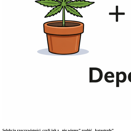
Selekcja rzeczywistości, czyli jak z „nie wiemy” zrobić „katastrofę”