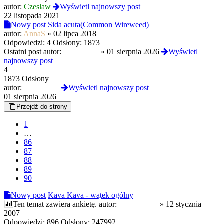
autor:
Czeslaw
Wyświetl najnowszy post
22 listopada 2021
Nowy post
Sida acuta(Common Wireweed)
autor:
AnnaS
»
02 lipca 2018
Odpowiedzi:
4
Odsłony:
1873
Ostatni post autor:
Termos789
«
01 sierpnia 2026
Wyświetl
najnowszy post
4
1873 Odsłony
autor:
Termos789
Wyświetl najnowszy post
01 sierpnia 2026
Przejdź do strony
1
…
86
87
88
89
90
Nowy post
Kava Kava - wątek ogólny
Ten temat zawiera ankietę.
autor:
kapitan_oko
»
12 stycznia
2007
Odpowiedzi:
896
Odsłony:
247992