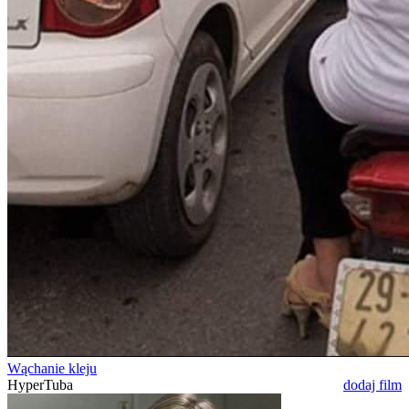
Wąchanie kleju
HyperTuba
dodaj film