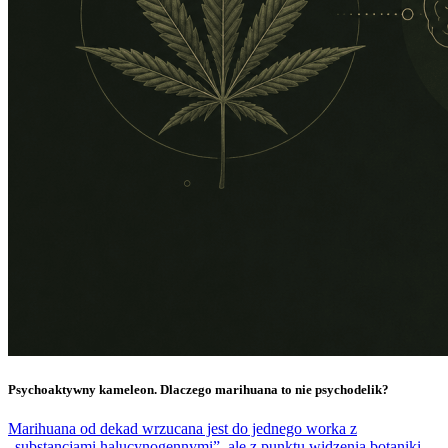
Psychoaktywny kameleon. Dlaczego marihuana to nie psychodelik?
Marihuana od dekad wrzucana jest do jednego worka z
„substancjami halucynogennymi”, ale z punktu widzenia botaniki,