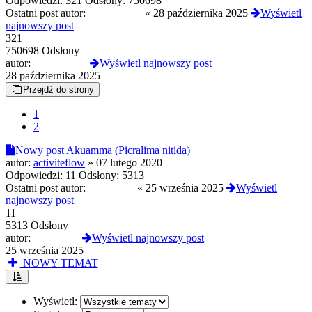
Odpowiedzi:
321
Odsłony:
750698
Ostatni post autor:
zupelnienikt
«
28 października 2025
Wyświetl
najnowszy post
321
750698 Odsłony
autor:
zupelnienikt
Wyświetl najnowszy post
28 października 2025
Przejdź do strony
1
2
Nowy post
Akuamma (Picralima nitida)
autor:
activiteflow
»
07 lutego 2020
Odpowiedzi:
11
Odsłony:
5313
Ostatni post autor:
Kebab126
«
25 września 2025
Wyświetl
najnowszy post
11
5313 Odsłony
autor:
Kebab126
Wyświetl najnowszy post
25 września 2025
NOWY TEMAT
Wyświetl: