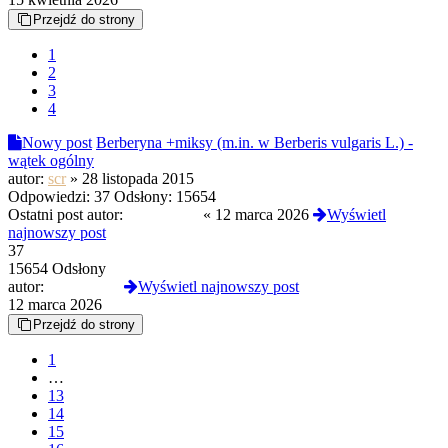
Przejdź do strony
1
2
3
4
Nowy post
Berberyna +miksy (m.in. w Berberis vulgaris L.) -
wątek ogólny
autor:
scr
»
28 listopada 2015
Odpowiedzi:
37
Odsłony:
15654
Ostatni post autor:
neuronpilot
«
12 marca 2026
Wyświetl
najnowszy post
37
15654 Odsłony
autor:
neuronpilot
Wyświetl najnowszy post
12 marca 2026
Przejdź do strony
1
…
13
14
15