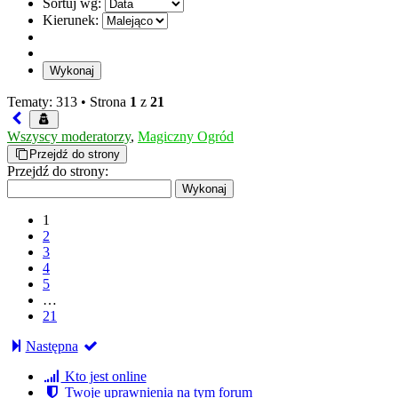
Sortuj wg:
Kierunek:
Tematy: 313 •
Strona
1
z
21
Wszyscy moderatorzy
,
Magiczny Ogród
Przejdź do strony
Przejdź do strony:
1
2
3
4
5
…
21
Następna
Kto jest online
Twoje uprawnienia na tym forum