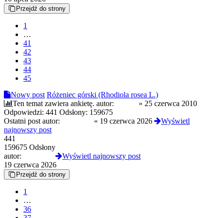
Przejdź do strony
1
…
41
42
43
44
45
Nowy post
Różeniec górski (Rhodiola rosea L.)
Ten temat zawiera ankietę.
autor:
artimal
»
25 czerwca 2010
Odpowiedzi:
441
Odsłony:
159675
Ostatni post autor:
Kazik444
«
19 czerwca 2026
Wyświetl
najnowszy post
441
159675 Odsłony
autor:
Kazik444
Wyświetl najnowszy post
19 czerwca 2026
Przejdź do strony
1
…
36
37