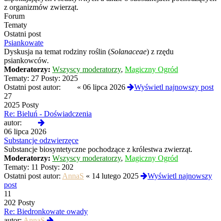
z organizmów zwierząt.
Forum
Tematy
Ostatni post
Psiankowate
Dyskusja na temat rodziny roślin (
Solanaceae
) z rzędu
psiankowców.
Moderatorzy:
Wszyscy moderatorzy
,
Magiczny Ogród
Tematy:
27
Posty:
2025
Ostatni post autor:
sem
«
06 lipca 2026
Wyświetl najnowszy post
27
2025 Posty
Re: Bieluń - Doświadczenia
Wyświetl
autor:
sem
najnowszy
06 lipca 2026
post
Substancje odzwierzęce
Substancje biosyntetyczne pochodzące z królestwa zwierząt.
Moderatorzy:
Wszyscy moderatorzy
,
Magiczny Ogród
Tematy:
11
Posty:
202
Ostatni post autor:
AnnaS
«
14 lutego 2025
Wyświetl najnowszy
post
11
202 Posty
Re: Biedronkowate owady
Wyświetl
autor:
AnnaS