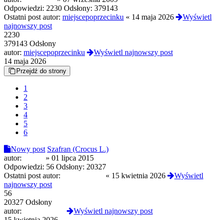
Odpowiedzi:
2230
Odsłony:
379143
Ostatni post autor:
miejscepoprzecinku
«
14 maja 2026
Wyświetl
najnowszy post
2230
379143 Odsłony
autor:
miejscepoprzecinku
Wyświetl najnowszy post
14 maja 2026
Przejdź do strony
1
2
3
4
5
6
Nowy post
Szafran (Crocus L.)
autor:
SandS
»
01 lipca 2015
Odpowiedzi:
56
Odsłony:
20327
Ostatni post autor:
NeonKitsune
«
15 kwietnia 2026
Wyświetl
najnowszy post
56
20327 Odsłony
autor:
NeonKitsune
Wyświetl najnowszy post
15 kwietnia 2026