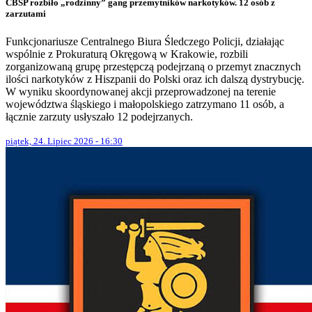
CBŚP rozbiło „rodzinny” gang przemytników narkotyków. 12 osób z
zarzutami
Funkcjonariusze Centralnego Biura Śledczego Policji, działając
wspólnie z Prokuraturą Okręgową w Krakowie, rozbili
zorganizowaną grupę przestępczą podejrzaną o przemyt znacznych
ilości narkotyków z Hiszpanii do Polski oraz ich dalszą dystrybucję.
W wyniku skoordynowanej akcji przeprowadzonej na terenie
województwa śląskiego i małopolskiego zatrzymano 11 osób, a
łącznie zarzuty usłyszało 12 podejrzanych.
piątek, 24. Lipiec 2026 - 16:30