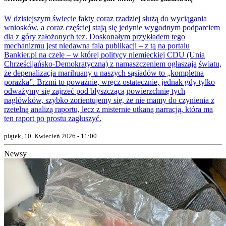
W dzisiejszym świecie fakty coraz rzadziej służą do wyciągania
wniosków, a coraz częściej stają się jedynie wygodnym podparciem
dla z góry założonych tez. Doskonałym przykładem tego
mechanizmu jest niedawna fala publikacji – z tą na portalu
Bankier.pl na czele – w której politycy niemieckiej CDU (Unia
Chrześcijańsko-Demokratyczna) z namaszczeniem ogłaszają światu,
że depenalizacja marihuany u naszych sąsiadów to „kompletna
porażka”. Brzmi to poważnie, wręcz ostatecznie, jednak gdy tylko
odważymy się zajrzeć pod błyszczącą powierzchnię tych
nagłówków, szybko zorientujemy się, że nie mamy do czynienia z
rzetelną analizą raportu, lecz z misternie utkaną narracją, która ma
ten raport po prostu zagłuszyć.
piątek, 10. Kwiecień 2026 - 11:00
Newsy