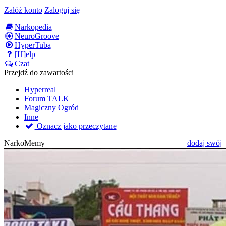
Załóż konto
Zaloguj się
Narkopedia
NeuroGroove
HyperTuba
[H]elp
Czat
Przejdź do zawartości
Hyperreal
Forum TALK
Magiczny Ogród
Inne
Oznacz jako przeczytane
NarkoMemy
dodaj swój