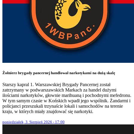
Żołnierz brygady pancernej handlował narkotykami na dużą skalę
Starszy kapral 1. Warszawskiej Brygady Pancernej został
zatrzymany w podwarszawskich Markach za handel dużymi
ilościami narkotyków, głownie marihuaną i pochodnymi mefedronu.
W tym samym czasie w Końskich wpadł jego wspólnik. Żandarmi i
policjanci przeszukali trzynaście lokali i samochodów na terenie
kraju, w których miały znajdować się narkotyki.
poniedziałek, 3. Sierpień 2026 - 17:00