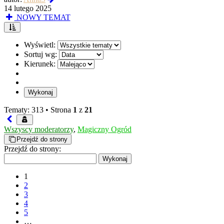
najnowszy
14 lutego 2025
post
NOWY TEMAT
Wyświetl:
Sortuj wg:
Kierunek:
Tematy: 313 •
Strona
1
z
21
Wszyscy moderatorzy
,
Magiczny Ogród
Przejdź do strony
Przejdź do strony:
1
2
3
4
5
…