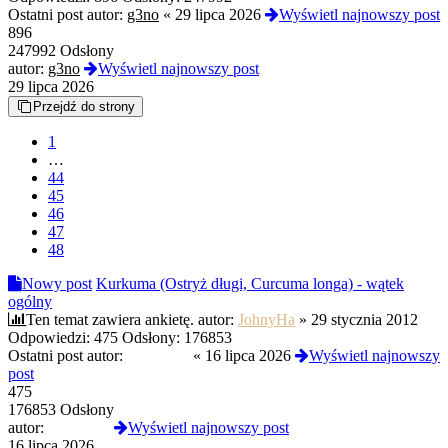
Ostatni post autor:
g3no
«
29 lipca 2026
Wyświetl najnowszy post
896
247992 Odsłony
autor:
g3no
Wyświetl najnowszy post
29 lipca 2026
Przejdź do strony
1
…
44
45
46
47
48
Nowy post
Kurkuma (Ostryż długi, Curcuma longa) - wątek
ogólny
Ten temat zawiera ankietę.
autor:
JohnyHa
»
29 stycznia 2012
Odpowiedzi:
475
Odsłony:
176853
Ostatni post autor:
Kazik444
«
16 lipca 2026
Wyświetl najnowszy
post
475
176853 Odsłony
autor:
Kazik444
Wyświetl najnowszy post
16 lipca 2026