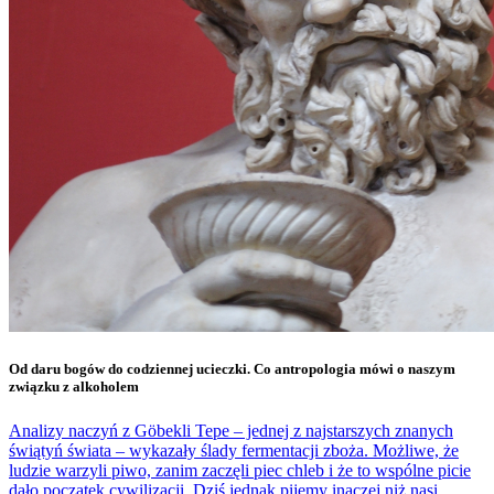
Od daru bogów do codziennej ucieczki. Co antropologia mówi o naszym
związku z alkoholem
Analizy naczyń z Göbekli Tepe – jednej z najstarszych znanych
świątyń świata – wykazały ślady fermentacji zboża. Możliwe, że
ludzie warzyli piwo, zanim zaczęli piec chleb i że to wspólne picie
dało początek cywilizacji. Dziś jednak pijemy inaczej niż nasi