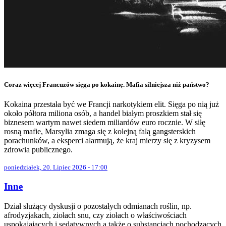
Coraz więcej Francuzów sięga po kokainę. Mafia silniejsza niż państwo?
Kokaina przestała być we Francji narkotykiem elit. Sięga po nią już
około półtora miliona osób, a handel białym proszkiem stał się
biznesem wartym nawet siedem miliardów euro rocznie. W siłę
rosną mafie, Marsylia zmaga się z kolejną falą gangsterskich
porachunków, a eksperci alarmują, że kraj mierzy się z kryzysem
zdrowia publicznego.
poniedziałek, 20. Lipiec 2026 - 17:00
Inne
Dział służący dyskusji o pozostałych odmianach roślin, np.
afrodyzjakach, ziołach snu, czy ziołach o właściwościach
uspokajających i sedatywnych a także o substancjach pochodzących