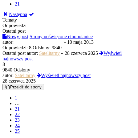
21
Następna
Tematy
Odpowiedzi
Ostatni post
Nowy post
Strony poświęcone etnobotanice
autor:
MechanicalAnimalsMM
»
10 maja 2013
Odpowiedzi:
8
Odsłony:
9840
Ostatni post autor:
Satelitarny
«
28 czerwca 2025
Wyświetl
najnowszy post
8
9840 Odsłony
autor:
Satelitarny
Wyświetl najnowszy post
28 czerwca 2025
Przejdź do strony
1
…
21
22
23
24
25