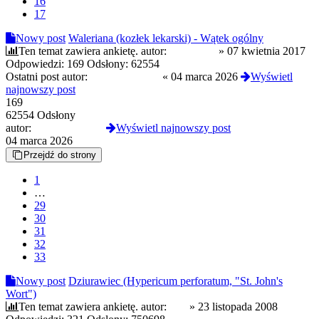
16
17
Nowy post
Waleriana (kozłek lekarski) - Wątek ogólny
Ten temat zawiera ankietę.
autor:
Aabraham
»
07 kwietnia 2017
Odpowiedzi:
169
Odsłony:
62554
Ostatni post autor:
NightCrawlerrr
«
04 marca 2026
Wyświetl
najnowszy post
169
62554 Odsłony
autor:
NightCrawlerrr
Wyświetl najnowszy post
04 marca 2026
Przejdź do strony
1
…
29
30
31
32
33
Nowy post
Dziurawiec (Hypericum perforatum, "St. John's
Wort")
Ten temat zawiera ankietę.
autor:
ooo
»
23 listopada 2008