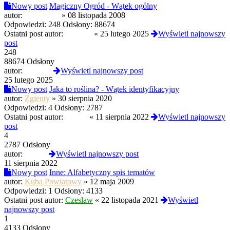
Nowy post
Magiczny Ogród - Wątek ogólny
autor:
amorescu9
»
08 listopada 2008
Odpowiedzi:
248
Odsłony:
88674
Ostatni post autor:
Wincent
«
25 lutego 2025
Wyświetl najnowszy
post
248
88674 Odsłony
autor:
Wincent
Wyświetl najnowszy post
25 lutego 2025
Nowy post
Jaka to roślina? - Wątek identyfikacyjny
autor:
Zgienty
»
30 sierpnia 2020
Odpowiedzi:
4
Odsłony:
2787
Ostatni post autor:
cyrkiel
«
11 sierpnia 2022
Wyświetl najnowszy
post
4
2787 Odsłony
autor:
cyrkiel
Wyświetl najnowszy post
11 sierpnia 2022
Nowy post
Inne: Alfabetyczny spis tematów
autor:
Kuba Powiatowy
»
12 maja 2009
Odpowiedzi:
1
Odsłony:
4133
Ostatni post autor:
Czeslaw
«
22 listopada 2021
Wyświetl
najnowszy post
1
4133 Odsłony