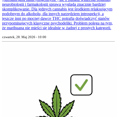
neurobiologii i farmakologii sprawa wygląda znacznie bardziej
skomplikowanie. Dla jednych cannabis jest środkiem relaksującym
podobnym do alkoholu, dla innych narzędziem introspekcji, a
jeszcze inni po mocnej dawce THC potrafią doświadczyć stanów
przypominających klasyczne psychodeliki. Problem polega na tym,
że marihuana nie mieści się idealnie w żadnej z prostych kategorii.
czwartek, 28. Maj 2026 - 10:00