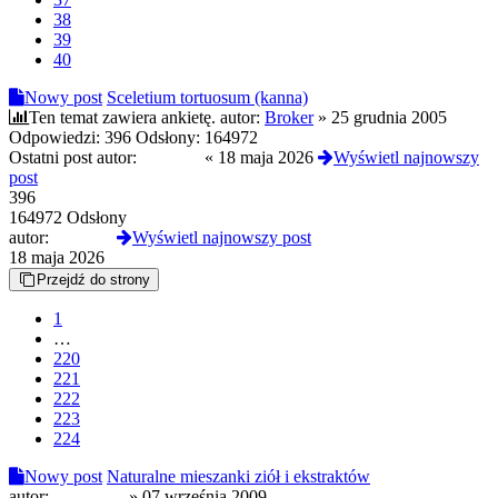
38
39
40
Nowy post
Sceletium tortuosum (kanna)
Ten temat zawiera ankietę.
autor:
Broker
»
25 grudnia 2005
Odpowiedzi:
396
Odsłony:
164972
Ostatni post autor:
JulietteS
«
18 maja 2026
Wyświetl najnowszy
post
396
164972 Odsłony
autor:
JulietteS
Wyświetl najnowszy post
18 maja 2026
Przejdź do strony
1
…
220
221
222
223
224
Nowy post
Naturalne mieszanki ziół i ekstraktów
autor:
nowadays
»
07 września 2009