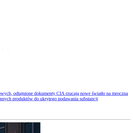
ściowych, odtajnione dokumenty CIA rzucają nowe światło na mroczną
ennych produktów do ukrytego podawania substancji