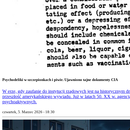
Psychodeliki w szczepionkach i piwie. Ujawniono tajne dokumenty CIA
W erze, gdy zaufanie do instytucji rządowych jest na historycznym 
przeszłość amerykańskiego wywiadu. Już w latach 50. XX w. agencj
psychoaktywnych.
czwartek, 5. Marzec 2026 - 18:30