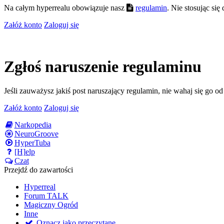
Na całym hyperrealu obowiązuje nasz
regulamin
. Nie stosując si
Załóż konto
Zaloguj się
Zgłoś naruszenie regulaminu
Jeśli zauważysz jakiś post naruszający regulamin, nie wahaj się go o
Załóż konto
Zaloguj się
Narkopedia
NeuroGroove
HyperTuba
[H]elp
Czat
Przejdź do zawartości
Hyperreal
Forum TALK
Magiczny Ogród
Inne
Oznacz jako przeczytane