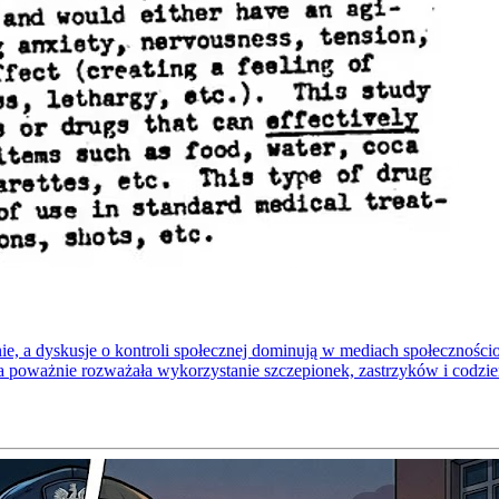
dnie, a dyskusje o kontroli społecznej dominują w mediach społeczno
a poważnie rozważała wykorzystanie szczepionek, zastrzyków i codzi