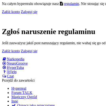
Na całym hyperrealu obowiązuje nasz
regulamin
. Nie stosując si
Załóż konto
Zaloguj się
Zgłoś naruszenie regulaminu
Jeśli zauważysz jakiś post naruszający regulamin, nie wahaj się go o
Załóż konto
Zaloguj się
Narkopedia
NeuroGroove
HyperTuba
[H]elp
Czat
Przejdź do zawartości
Hyperreal
Forum TALK
Magiczny Ogród
Inne
Oznacz jako przeczytane