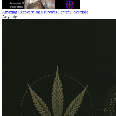
Amazing Recovery, man survives Fentanyl overdose
Artykuły