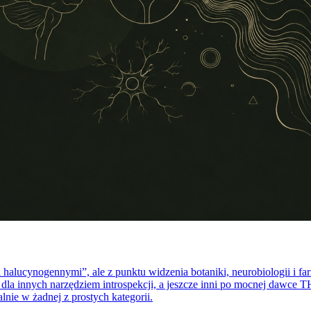
halucynogennymi”, ale z punktu widzenia botaniki, neurobiologii i f
 dla innych narzędziem introspekcji, a jeszcze inni po mocnej dawce
lnie w żadnej z prostych kategorii.