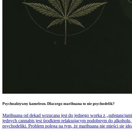
Psychoaktywny kameleon. Dlaczego marihuana to nie psychodelik?
Marihuana od dekad wrzucana jest do jednego worka z „substancjami 
jednych cannabis jest środkiem relaksującym podobnym do alkoholu,
psychodeliki. Problem polega na tym, że marihuana nie mieści się idea