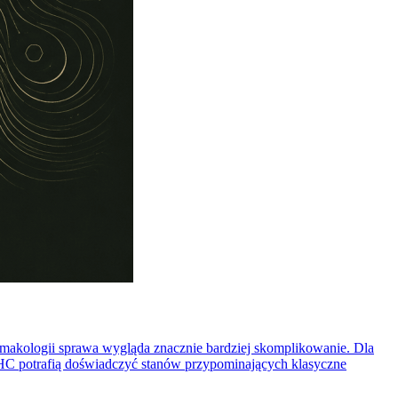
armakologii sprawa wygląda znacznie bardziej skomplikowanie. Dla
 THC potrafią doświadczyć stanów przypominających klasyczne