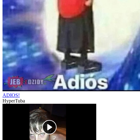
ADIOS!
HyperTuba