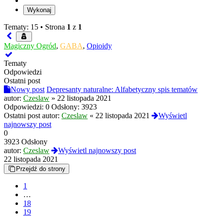
Tematy: 15 •
Strona
1
z
1
Magiczny Ogród
,
GABA
,
Opioidy
Tematy
Odpowiedzi
Ostatni post
Nowy post
Depresanty naturalne: Alfabetyczny spis tematów
autor:
Czeslaw
»
22 listopada 2021
Odpowiedzi:
0
Odsłony:
3923
Ostatni post autor:
Czeslaw
«
22 listopada 2021
Wyświetl
najnowszy post
0
3923 Odsłony
autor:
Czeslaw
Wyświetl najnowszy post
22 listopada 2021
Przejdź do strony
1
…
18
19