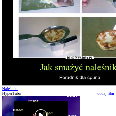
Naleśniki
HyperTuba
dodaj film