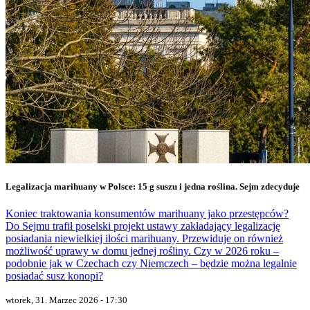
Legalizacja marihuany w Polsce: 15 g suszu i jedna roślina. Sejm zdecyduje
Koniec traktowania konsumentów marihuany jako przestępców?
Do Sejmu trafił poselski projekt ustawy zakładający legalizację
posiadania niewielkiej ilości marihuany. Przewiduje on również
możliwość uprawy w domu jednej rośliny. Czy w 2026 roku –
podobnie jak w Czechach czy Niemczech – będzie można legalnie
posiadać susz konopi?
wtorek, 31. Marzec 2026 - 17:30