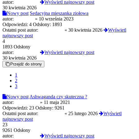
autor:
CandyNeko
Wyświetl najnowszy post
30 kwietnia 2026
Nowy post
Sedacyjna mieszanka ziołowa
autor:
dasmoker
»
10 września 2023
Odpowiedzi:
4
Odsłony:
1893
Ostatni post autor:
CandyNeko
«
30 kwietnia 2026
Wyświetl
najnowszy post
4
1893 Odsłony
autor:
CandyNeko
Wyświetl najnowszy post
30 kwietnia 2026
Przejdź do strony
1
2
3
Nowy post
Ashwaganda czy skuteczna ?
autor:
pauleta1987
»
11 maja 2021
Odpowiedzi:
23
Odsłony:
9261
Ostatni post autor:
NekoCandy
«
25 lutego 2026
Wyświetl
najnowszy post
23
9261 Odsłony
autor:
NekoCandy
Wyświetl najnowszy post