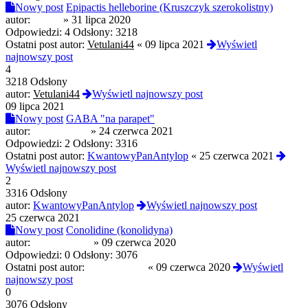
Nowy post
Epipactis helleborine (Kruszczyk szerokolistny)
autor:
nytlott
»
31 lipca 2020
Odpowiedzi:
4
Odsłony:
3218
Ostatni post autor:
Vetulani44
«
09 lipca 2021
Wyświetl
najnowszy post
4
3218 Odsłony
autor:
Vetulani44
Wyświetl najnowszy post
09 lipca 2021
Nowy post
GABA "na parapet"
autor:
21Ch0sen37
»
24 czerwca 2021
Odpowiedzi:
2
Odsłony:
3316
Ostatni post autor:
KwantowyPanAntylop
«
25 czerwca 2021
Wyświetl najnowszy post
2
3316 Odsłony
autor:
KwantowyPanAntylop
Wyświetl najnowszy post
25 czerwca 2021
Nowy post
Conolidine (konolidyna)
autor:
Triptamine77
»
09 czerwca 2020
Odpowiedzi:
0
Odsłony:
3076
Ostatni post autor:
Triptamine77
«
09 czerwca 2020
Wyświetl
najnowszy post
0
3076 Odsłony