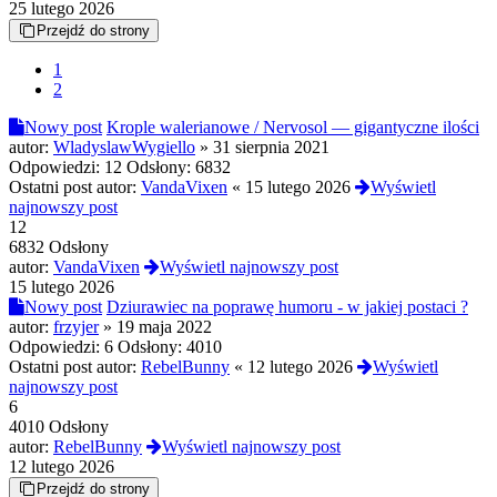
25 lutego 2026
Przejdź do strony
1
2
Nowy post
Krople walerianowe / Nervosol — gigantyczne ilości
autor:
WladyslawWygiello
»
31 sierpnia 2021
Odpowiedzi:
12
Odsłony:
6832
Ostatni post autor:
VandaVixen
«
15 lutego 2026
Wyświetl
najnowszy post
12
6832 Odsłony
autor:
VandaVixen
Wyświetl najnowszy post
15 lutego 2026
Nowy post
Dziurawiec na poprawę humoru - w jakiej postaci ?
autor:
frzyjer
»
19 maja 2022
Odpowiedzi:
6
Odsłony:
4010
Ostatni post autor:
RebelBunny
«
12 lutego 2026
Wyświetl
najnowszy post
6
4010 Odsłony
autor:
RebelBunny
Wyświetl najnowszy post
12 lutego 2026
Przejdź do strony