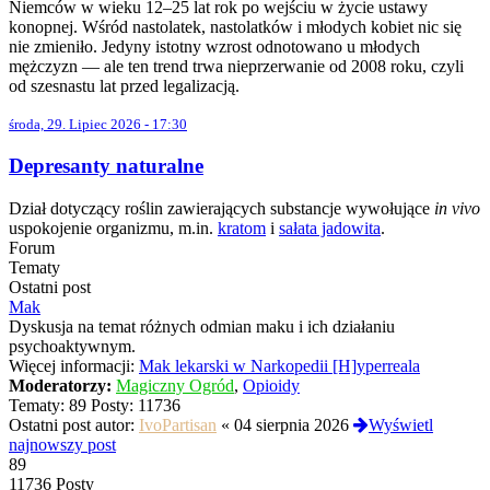
Niemców w wieku 12–25 lat rok po wejściu w życie ustawy
konopnej. Wśród nastolatek, nastolatków i młodych kobiet nic się
nie zmieniło. Jedyny istotny wzrost odnotowano u młodych
mężczyzn — ale ten trend trwa nieprzerwanie od 2008 roku, czyli
od szesnastu lat przed legalizacją.
środa, 29. Lipiec 2026 - 17:30
Depresanty naturalne
Dział dotyczący roślin zawierających substancje wywołujące
in vivo
uspokojenie organizmu, m.in.
kratom
i
sałata jadowita
.
Forum
Tematy
Ostatni post
Mak
Dyskusja na temat różnych odmian maku i ich działaniu
psychoaktywnym.
Więcej informacji:
Mak lekarski w Narkopedii [H]yperreala
Moderatorzy:
Magiczny Ogród
,
Opioidy
Tematy:
89
Posty:
11736
Ostatni post autor:
IvoPartisan
«
04 sierpnia 2026
Wyświetl
najnowszy post
89
11736 Posty