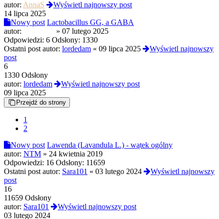
autor:
AnnaS
Wyświetl najnowszy post
14 lipca 2025
Nowy post
Lactobacillus GG, a GABA
autor:
global108
»
07 lutego 2025
Odpowiedzi:
6
Odsłony:
1330
Ostatni post autor:
lordedam
«
09 lipca 2025
Wyświetl najnowszy
post
6
1330 Odsłony
autor:
lordedam
Wyświetl najnowszy post
09 lipca 2025
Przejdź do strony
1
2
Nowy post
Lawenda (Lavandula L.) - wątek ogólny
autor:
NTM
»
24 kwietnia 2019
Odpowiedzi:
16
Odsłony:
11659
Ostatni post autor:
Sara101
«
03 lutego 2024
Wyświetl najnowszy
post
16
11659 Odsłony
autor:
Sara101
Wyświetl najnowszy post
03 lutego 2024