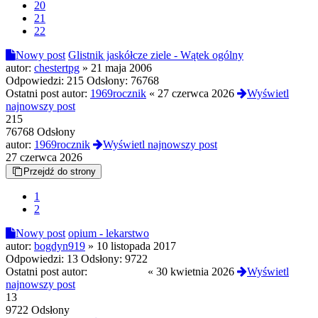
20
21
22
Nowy post
Glistnik jaskółcze ziele - Wątek ogólny
autor:
chestertpg
»
21 maja 2006
Odpowiedzi:
215
Odsłony:
76768
Ostatni post autor:
1969rocznik
«
27 czerwca 2026
Wyświetl
najnowszy post
215
76768 Odsłony
autor:
1969rocznik
Wyświetl najnowszy post
27 czerwca 2026
Przejdź do strony
1
2
Nowy post
opium - lekarstwo
autor:
bogdyn919
»
10 listopada 2017
Odpowiedzi:
13
Odsłony:
9722
Ostatni post autor:
CandyNeko
«
30 kwietnia 2026
Wyświetl
najnowszy post
13
9722 Odsłony