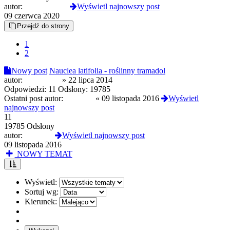
autor:
Triptamine77
Wyświetl najnowszy post
09 czerwca 2020
Przejdź do strony
1
2
Nowy post
Nauclea latifolia - roślinny tramadol
autor:
manciak13
»
22 lipca 2014
Odpowiedzi:
11
Odsłony:
19785
Ostatni post autor:
xxyzyxx
«
09 listopada 2016
Wyświetl
najnowszy post
11
19785 Odsłony
autor:
xxyzyxx
Wyświetl najnowszy post
09 listopada 2016
NOWY TEMAT
Wyświetl:
Sortuj wg:
Kierunek: