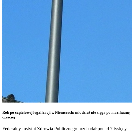
Rok po częściowej legalizacji w Niemczech: młodzież nie sięga po marihuanę
częściej
Federalny Instytut Zdrowia Publicznego przebadał ponad 7 tysięcy