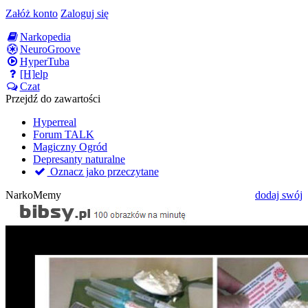
Załóż konto
Zaloguj się
Narkopedia
NeuroGroove
HyperTuba
[H]elp
Czat
Przejdź do zawartości
Hyperreal
Forum TALK
Magiczny Ogród
Depresanty naturalne
Oznacz jako przeczytane
NarkoMemy
dodaj swój