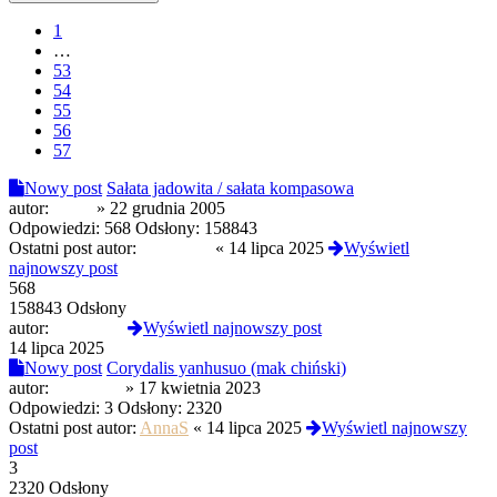
1
…
53
54
55
56
57
Nowy post
Sałata jadowita / sałata kompasowa
autor:
paker
»
22 grudnia 2005
Odpowiedzi:
568
Odsłony:
158843
Ostatni post autor:
global108
«
14 lipca 2025
Wyświetl
najnowszy post
568
158843 Odsłony
autor:
global108
Wyświetl najnowszy post
14 lipca 2025
Nowy post
Corydalis yanhusuo (mak chiński)
autor:
KavonPL
»
17 kwietnia 2023
Odpowiedzi:
3
Odsłony:
2320
Ostatni post autor:
AnnaS
«
14 lipca 2025
Wyświetl najnowszy
post
3
2320 Odsłony