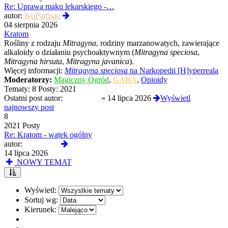
Re: Uprawa maku lekarskiego -…
Wyświetl
autor:
IvoPartisan
najnowszy
04 sierpnia 2026
post
Kratom
Rośliny z rodzaju
Mitragyna
, rodziny marzanowatych, zawierające
alkaloidy o działaniu psychoaktywnym (
Mitragyna speciosa
,
Mitragyna hirsuta
,
Mitragyna javanica
).
Więcej informacji:
Mitragyna speciosa
na Narkopedii [H]yperreala
Moderatorzy:
Magiczny Ogród
,
GABA
,
Opioidy
Tematy:
8
Posty:
2021
Ostatni post autor:
Saguaro99
«
14 lipca 2026
Wyświetl
najnowszy post
8
2021 Posty
Re: Kratom - wątek ogólny
Wyświetl
autor:
Saguaro99
najnowszy
14 lipca 2026
post
NOWY TEMAT
Wyświetl:
Sortuj wg:
Kierunek: