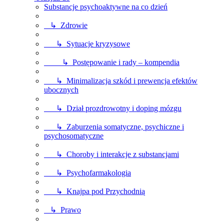
Substancje psychoaktywne na co dzień
↳ Zdrowie
↳ Sytuacje kryzysowe
↳ Postępowanie i rady – kompendia
↳ Minimalizacja szkód i prewencja efektów
ubocznych
↳ Dział prozdrowotny i doping mózgu
↳ Zaburzenia somatyczne, psychiczne i
psychosomatyczne
↳ Choroby i interakcje z substancjami
↳ Psychofarmakologia
↳ Knajpa pod Przychodnią
↳ Prawo