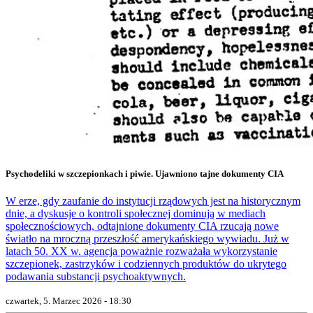
Psychodeliki w szczepionkach i piwie. Ujawniono tajne dokumenty CIA
W erze, gdy zaufanie do instytucji rządowych jest na historycznym
dnie, a dyskusje o kontroli społecznej dominują w mediach
społecznościowych, odtajnione dokumenty CIA rzucają nowe
światło na mroczną przeszłość amerykańskiego wywiadu. Już w
latach 50. XX w. agencja poważnie rozważała wykorzystanie
szczepionek, zastrzyków i codziennych produktów do ukrytego
podawania substancji psychoaktywnych.
czwartek, 5. Marzec 2026 - 18:30