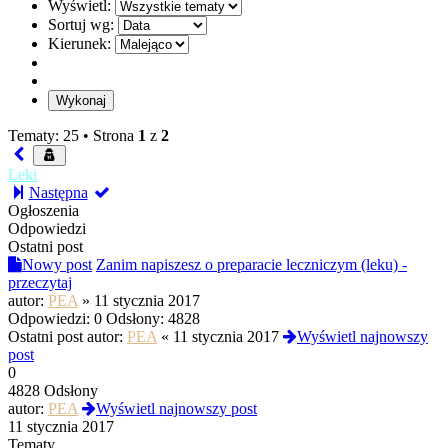
Wyświetl:
Sortuj wg:
Kierunek:
Tematy: 25 •
Strona
1
z
2
Leki
Następna
Ogłoszenia
Odpowiedzi
Ostatni post
Nowy post
Zanim napiszesz o preparacie leczniczym (leku) -
przeczytaj
autor:
PEA
»
11 stycznia 2017
Odpowiedzi:
0
Odsłony:
4828
Ostatni post autor:
PEA
«
11 stycznia 2017
Wyświetl najnowszy
post
0
4828 Odsłony
autor:
PEA
Wyświetl najnowszy post
11 stycznia 2017
Tematy