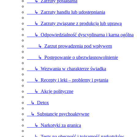
↳ Zarzuty posiadania
↳ Zarzuty handlu lub udostępniania
↳ Zarzuty związane z produkcją lub uprawą
↳ Odpowiedzialność dyscyplinarna i karna ogólna
↳ Zarzut prowadzenia pod wpływem
↳ Postępowanie o ubezwłasnowolnienie
↳ Wezwania w charakterze świadka
↳ Recepty i leki – problemy i pytania
↳ Akcje polityczne
↳ Detox
↳ Substancje psychoaktywne
↳ Narkotyki za granicą
↳ Testy na obecność i tożsamość narkotyków