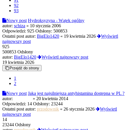
91
92
93
Nowy post
Hydroksyzyna - Wątek ogólny
autor:
schiza
»
10 stycznia 2006
Odpowiedzi:
925
Odsłony:
500853
Ostatni post autor:
BigElo1420
«
19 kwietnia 2026
Wyświetl
najnowszy post
925
500853 Odsłony
autor:
BigElo1420
Wyświetl najnowszy post
19 kwietnia 2026
Przejdź do strony
1
2
Nowy post
Jaka jest najsilniejsza antyhistamina dostępna w PL ?
autor:
Amunicja
»
20 kwietnia 2014
Odpowiedzi:
14
Odsłony:
23244
Ostatni post autor:
przodownik
«
26 stycznia 2026
Wyświetl
najnowszy post
14
23244 Odsłony
autor:
przodownik
Wyświetl najnowszy post