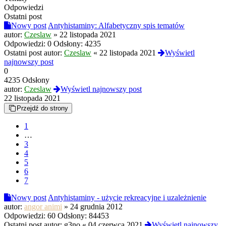
Odpowiedzi
Ostatni post
Nowy post
Antyhistaminy: Alfabetyczny spis tematów
autor:
Czeslaw
»
22 listopada 2021
Odpowiedzi:
0
Odsłony:
4235
Ostatni post autor:
Czeslaw
«
22 listopada 2021
Wyświetl
najnowszy post
0
4235 Odsłony
autor:
Czeslaw
Wyświetl najnowszy post
22 listopada 2021
Przejdź do strony
1
…
3
4
5
6
7
Nowy post
Antyhistaminy - użycie rekreacyjne i uzależnienie
autor:
angor animi
»
24 grudnia 2012
Odpowiedzi:
60
Odsłony:
84453
Ostatni post autor:
g3no
«
04 czerwca 2021
Wyświetl najnowszy