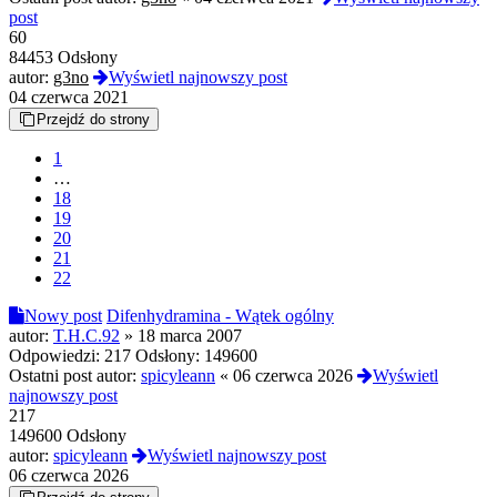
post
60
84453 Odsłony
autor:
g3no
Wyświetl najnowszy post
04 czerwca 2021
Przejdź do strony
1
…
18
19
20
21
22
Nowy post
Difenhydramina - Wątek ogólny
autor:
T.H.C.92
»
18 marca 2007
Odpowiedzi:
217
Odsłony:
149600
Ostatni post autor:
spicyleann
«
06 czerwca 2026
Wyświetl
najnowszy post
217
149600 Odsłony
autor:
spicyleann
Wyświetl najnowszy post
06 czerwca 2026