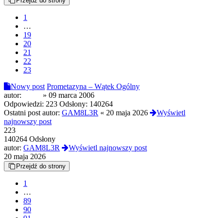
Przejdź do strony
1
…
19
20
21
22
23
Nowy post
Prometazyna – Wątek Ogólny
autor:
pol90
»
09 marca 2006
Odpowiedzi:
223
Odsłony:
140264
Ostatni post autor:
GAM8L3R
«
20 maja 2026
Wyświetl
najnowszy post
223
140264 Odsłony
autor:
GAM8L3R
Wyświetl najnowszy post
20 maja 2026
Przejdź do strony
1
…
89
90