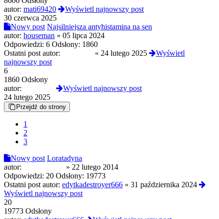
8606 Odsłony
autor:
mati69420
Wyświetl najnowszy post
30 czerwca 2025
Nowy post
Najsilniejsza antyhistamina na sen
autor:
houseman
»
05 lipca 2024
Odpowiedzi:
6
Odsłony:
1860
Ostatni post autor:
global108
«
24 lutego 2025
Wyświetl
najnowszy post
6
1860 Odsłony
autor:
global108
Wyświetl najnowszy post
24 lutego 2025
Przejdź do strony
1
2
3
Nowy post
Loratadyna
autor:
cardimon201
»
22 lutego 2014
Odpowiedzi:
20
Odsłony:
19773
Ostatni post autor:
edytkadestroyer666
«
31 października 2024
Wyświetl najnowszy post
20
19773 Odsłony