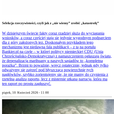
Selekcja rzeczywistości, czyli jak z „nie wiemy” zrobić „katastrofę”
W dzisiejszym świecie fakty coraz rzadziej służą do wyciągania
wniosków, a coraz częściej stają się jedynie wygodnym podparciem
dla z góry założonych tez. Doskonałym przykładem tego
mechanizmu jest niedawna fala publikacji – z tą na portalu
Bankier.pl na czele – w której politycy niemieckiej CDU (Unia
Chrześcijańsko-Demokratyczna) z namaszczeniem ogłaszają światu,
że depenalizacja marihuany u naszych sąsiadów to „kompletna
porażka”. Brzmi to poważnie, wręcz ostatecznie, jednak gdy tylko
odważymy się zajrzeć pod błyszczącą powierzchnię tych
nagłówków, szybko zorientujemy się, że nie mamy do czynienia z
rzetelną analizą raportu, lecz z misternie utkaną narracją, która ma
ten raport po prostu zagłuszyć.
piątek, 10. Kwiecień 2026 - 11:00