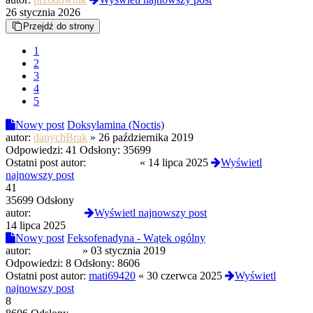
26 stycznia 2026
Przejdź do strony
1
2
3
4
5
Nowy post
Doksylamina (Noctis)
autor:
danychBrak
»
26 października 2019
Odpowiedzi:
41
Odsłony:
35699
Ostatni post autor:
RobertoSS
«
14 lipca 2025
Wyświetl
najnowszy post
41
35699 Odsłony
autor:
RobertoSS
Wyświetl najnowszy post
14 lipca 2025
Nowy post
Feksofenadyna - Wątek ogólny
autor:
kacper791
»
03 stycznia 2019
Odpowiedzi:
8
Odsłony:
8606
Ostatni post autor:
mati69420
«
30 czerwca 2025
Wyświetl
najnowszy post
8