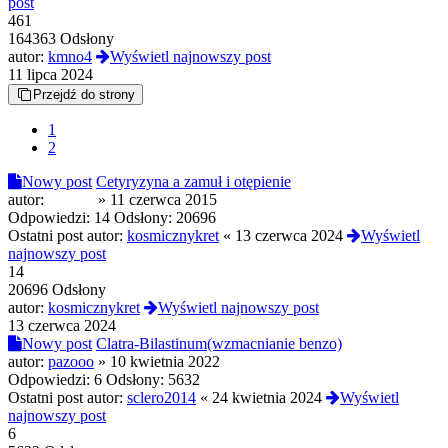
post
461
164363 Odsłony
autor:
kmno4
Wyświetl najnowszy post
11 lipca 2024
Przejdź do strony
1
2
Nowy post
Cetyryzyna a zamuł i otępienie
autor:
eĆmok
»
11 czerwca 2015
Odpowiedzi:
14
Odsłony:
20696
Ostatni post autor:
kosmicznykret
«
13 czerwca 2024
Wyświetl
najnowszy post
14
20696 Odsłony
autor:
kosmicznykret
Wyświetl najnowszy post
13 czerwca 2024
Nowy post
Clatra-Bilastinum(wzmacnianie benzo)
autor:
pazooo
»
10 kwietnia 2022
Odpowiedzi:
6
Odsłony:
5632
Ostatni post autor:
sclero2014
«
24 kwietnia 2024
Wyświetl
najnowszy post
6