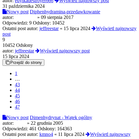
autor:
edytkadestroyer666
Wyświetl najnowszy post
31 października 2024
Nowy post
Diphenhydramina-przedawkowanie
autor:
Edziek408
»
09 sierpnia 2017
Odpowiedzi:
9
Odsłony:
10452
Ostatni post autor:
jeffreestar
«
15 lipca 2024
Wyświetl najnowszy
post
9
10452 Odsłony
autor:
jeffreestar
Wyświetl najnowszy post
15 lipca 2024
Przejdź do strony
1
…
43
44
45
46
47
Nowy post
Dimenhydrynat - Wątek ogólny
autor:
paker
»
22 grudnia 2005
Odpowiedzi:
461
Odsłony:
164363
Ostatni post autor:
kmno4
«
11 lipca 2024
Wyświetl najnowszy