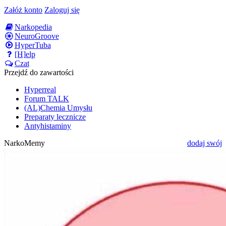
Załóż konto
Zaloguj się
Narkopedia
NeuroGroove
HyperTuba
[H]elp
Czat
Przejdź do zawartości
Hyperreal
Forum TALK
(AL)Chemia Umysłu
Preparaty lecznicze
Antyhistaminy
NarkoMemy
dodaj swój