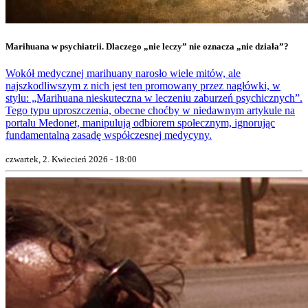
Marihuana w psychiatrii. Dlaczego „nie leczy” nie oznacza „nie działa”?
Wokół medycznej marihuany narosło wiele mitów, ale
najszkodliwszym z nich jest ten promowany przez nagłówki, w
stylu: „Marihuana nieskuteczna w leczeniu zaburzeń psychicznych”.
Tego typu uproszczenia, obecne choćby w niedawnym artykule na
portalu Medonet, manipulują odbiorem społecznym, ignorując
fundamentalną zasadę współczesnej medycyny.
czwartek, 2. Kwiecień 2026 - 18:00