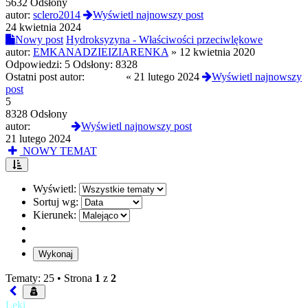
5632 Odsłony
autor:
sclero2014
Wyświetl najnowszy post
24 kwietnia 2024
Nowy post
Hydroksyzyna - Właściwości przeciwlękowe
autor:
EMKANADZIEIZIARENKA
»
12 kwietnia 2020
Odpowiedzi:
5
Odsłony:
8328
Ostatni post autor:
london5
«
21 lutego 2024
Wyświetl najnowszy
post
5
8328 Odsłony
autor:
london5
Wyświetl najnowszy post
21 lutego 2024
NOWY TEMAT
Wyświetl:
Sortuj wg:
Kierunek:
Tematy: 25 •
Strona
1
z
2
Leki