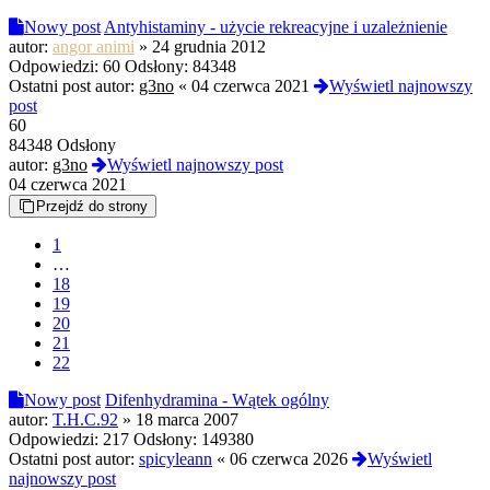
Nowy post
Antyhistaminy - użycie rekreacyjne i uzależnienie
autor:
angor animi
»
24 grudnia 2012
Odpowiedzi:
60
Odsłony:
84348
Ostatni post autor:
g3no
«
04 czerwca 2021
Wyświetl najnowszy
post
60
84348 Odsłony
autor:
g3no
Wyświetl najnowszy post
04 czerwca 2021
Przejdź do strony
1
…
18
19
20
21
22
Nowy post
Difenhydramina - Wątek ogólny
autor:
T.H.C.92
»
18 marca 2007
Odpowiedzi:
217
Odsłony:
149380
Ostatni post autor:
spicyleann
«
06 czerwca 2026
Wyświetl
najnowszy post