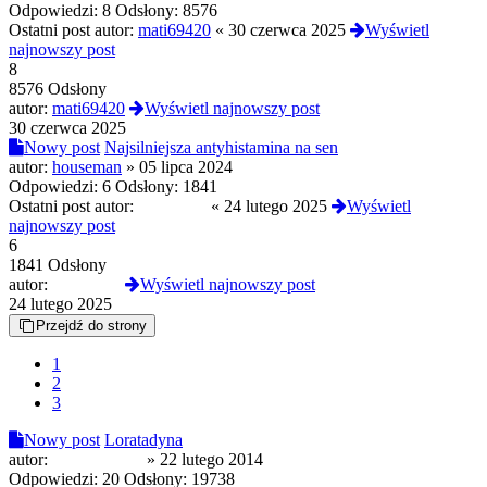
Odpowiedzi:
8
Odsłony:
8576
Ostatni post autor:
mati69420
«
30 czerwca 2025
Wyświetl
najnowszy post
8
8576 Odsłony
autor:
mati69420
Wyświetl najnowszy post
30 czerwca 2025
Nowy post
Najsilniejsza antyhistamina na sen
autor:
houseman
»
05 lipca 2024
Odpowiedzi:
6
Odsłony:
1841
Ostatni post autor:
global108
«
24 lutego 2025
Wyświetl
najnowszy post
6
1841 Odsłony
autor:
global108
Wyświetl najnowszy post
24 lutego 2025
Przejdź do strony
1
2
3
Nowy post
Loratadyna
autor:
cardimon201
»
22 lutego 2014
Odpowiedzi:
20
Odsłony:
19738