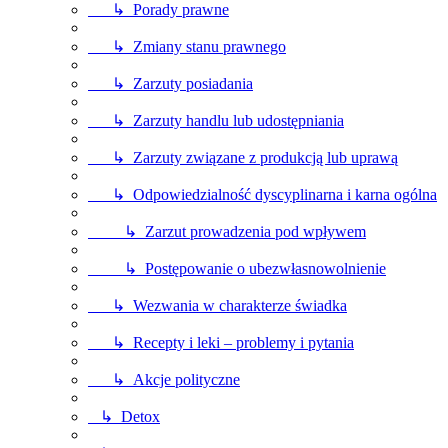
↳ Porady prawne
↳ Zmiany stanu prawnego
↳ Zarzuty posiadania
↳ Zarzuty handlu lub udostępniania
↳ Zarzuty związane z produkcją lub uprawą
↳ Odpowiedzialność dyscyplinarna i karna ogólna
↳ Zarzut prowadzenia pod wpływem
↳ Postępowanie o ubezwłasnowolnienie
↳ Wezwania w charakterze świadka
↳ Recepty i leki – problemy i pytania
↳ Akcje polityczne
↳ Detox