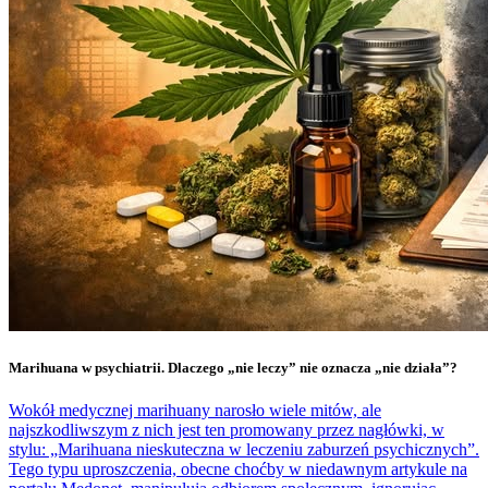
Marihuana w psychiatrii. Dlaczego „nie leczy” nie oznacza „nie działa”?
Wokół medycznej marihuany narosło wiele mitów, ale
najszkodliwszym z nich jest ten promowany przez nagłówki, w
stylu: „Marihuana nieskuteczna w leczeniu zaburzeń psychicznych”.
Tego typu uproszczenia, obecne choćby w niedawnym artykule na