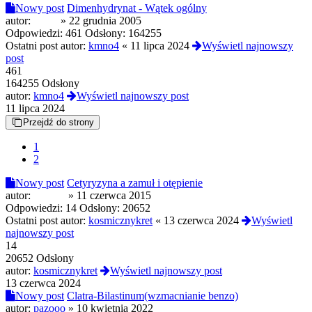
Nowy post
Dimenhydrynat - Wątek ogólny
autor:
paker
»
22 grudnia 2005
Odpowiedzi:
461
Odsłony:
164255
Ostatni post autor:
kmno4
«
11 lipca 2024
Wyświetl najnowszy
post
461
164255 Odsłony
autor:
kmno4
Wyświetl najnowszy post
11 lipca 2024
Przejdź do strony
1
2
Nowy post
Cetyryzyna a zamuł i otępienie
autor:
eĆmok
»
11 czerwca 2015
Odpowiedzi:
14
Odsłony:
20652
Ostatni post autor:
kosmicznykret
«
13 czerwca 2024
Wyświetl
najnowszy post
14
20652 Odsłony
autor:
kosmicznykret
Wyświetl najnowszy post
13 czerwca 2024
Nowy post
Clatra-Bilastinum(wzmacnianie benzo)
autor:
pazooo
»
10 kwietnia 2022