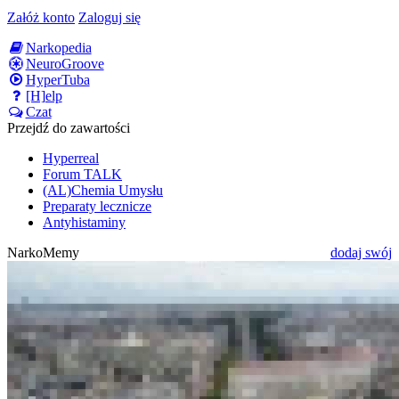
Załóż konto
Zaloguj się
Narkopedia
NeuroGroove
HyperTuba
[H]elp
Czat
Przejdź do zawartości
Hyperreal
Forum TALK
(AL)Chemia Umysłu
Preparaty lecznicze
Antyhistaminy
NarkoMemy
dodaj swój