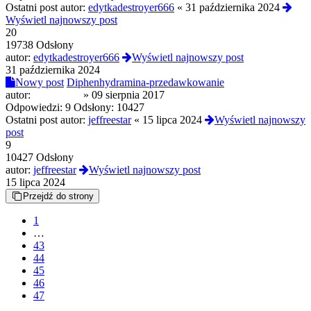
Ostatni post autor:
edytkadestroyer666
«
31 października 2024
Wyświetl najnowszy post
20
19738 Odsłony
autor:
edytkadestroyer666
Wyświetl najnowszy post
31 października 2024
Nowy post
Diphenhydramina-przedawkowanie
autor:
Edziek408
»
09 sierpnia 2017
Odpowiedzi:
9
Odsłony:
10427
Ostatni post autor:
jeffreestar
«
15 lipca 2024
Wyświetl najnowszy
post
9
10427 Odsłony
autor:
jeffreestar
Wyświetl najnowszy post
15 lipca 2024
Przejdź do strony
1
…
43
44
45
46
47