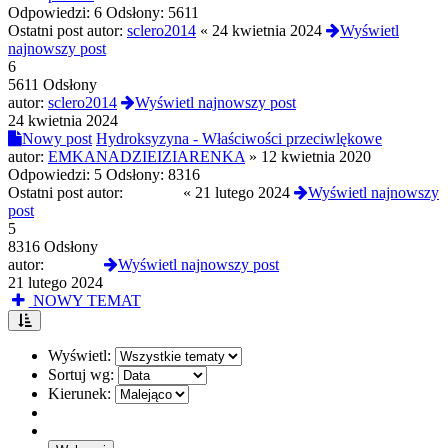
Odpowiedzi:
6
Odsłony:
5611
Ostatni post autor:
sclero2014
«
24 kwietnia 2024
Wyświetl
najnowszy post
6
5611 Odsłony
autor:
sclero2014
Wyświetl najnowszy post
24 kwietnia 2024
Nowy post
Hydroksyzyna - Właściwości przeciwlękowe
autor:
EMKANADZIEIZIARENKA
»
12 kwietnia 2020
Odpowiedzi:
5
Odsłony:
8316
Ostatni post autor:
london5
«
21 lutego 2024
Wyświetl najnowszy
post
5
8316 Odsłony
autor:
london5
Wyświetl najnowszy post
21 lutego 2024
NOWY TEMAT
Wyświetl:
Sortuj wg:
Kierunek: