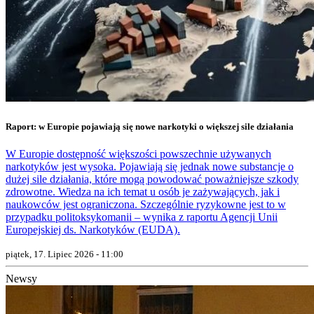
Raport: w Europie pojawiają się nowe narkotyki o większej sile działania
W Europie dostępność większości powszechnie używanych
narkotyków jest wysoka. Pojawiają się jednak nowe substancje o
dużej sile działania, które mogą powodować poważniejsze szkody
zdrowotne. Wiedza na ich temat u osób je zażywających, jak i
naukowców jest ograniczona. Szczególnie ryzykowne jest to w
przypadku politoksykomanii – wynika z raportu Agencji Unii
Europejskiej ds. Narkotyków (EUDA).
piątek, 17. Lipiec 2026 - 11:00
Newsy