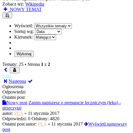
Zobacz też:
Wikipedia
NOWY TEMAT
Wyświetl:
Sortuj wg:
Kierunek:
Tematy: 25 •
Strona
1
z
2
Leki
Następna
Ogłoszenia
Odpowiedzi
Ostatni post
Nowy post
Zanim napiszesz o preparacie leczniczym (leku) -
przeczytaj
autor:
PEA
»
11 stycznia 2017
Odpowiedzi:
0
Odsłony:
4820
Ostatni post autor:
PEA
«
11 stycznia 2017
Wyświetl najnowszy
post