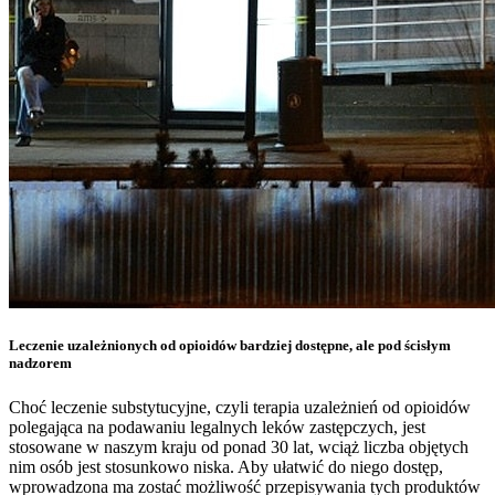
Leczenie uzależnionych od opioidów bardziej dostępne, ale pod ścisłym
nadzorem
Choć leczenie substytucyjne, czyli terapia uzależnień od opioidów
polegająca na podawaniu legalnych leków zastępczych, jest
stosowane w naszym kraju od ponad 30 lat, wciąż liczba objętych
nim osób jest stosunkowo niska. Aby ułatwić do niego dostęp,
wprowadzona ma zostać możliwość przepisywania tych produktów