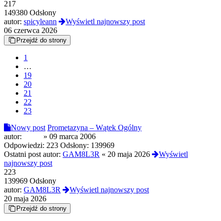
217
149380 Odsłony
autor:
spicyleann
Wyświetl najnowszy post
06 czerwca 2026
Przejdź do strony
1
…
19
20
21
22
23
Nowy post
Prometazyna – Wątek Ogólny
autor:
pol90
»
09 marca 2006
Odpowiedzi:
223
Odsłony:
139969
Ostatni post autor:
GAM8L3R
«
20 maja 2026
Wyświetl
najnowszy post
223
139969 Odsłony
autor:
GAM8L3R
Wyświetl najnowszy post
20 maja 2026
Przejdź do strony