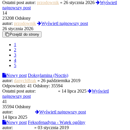
Ostatni post autor:
przodownik
«
26 stycznia 2026
Wyświetl
najnowszy post
14
23208 Odsłony
autor:
przodownik
Wyświetl najnowszy post
26 stycznia 2026
Przejdź do strony
1
2
3
4
5
Nowy post
Doksylamina (Noctis)
autor:
danychBrak
»
26 października 2019
Odpowiedzi:
41
Odsłony:
35594
Ostatni post autor:
RobertoSS
«
14 lipca 2025
Wyświetl
najnowszy post
41
35594 Odsłony
autor:
RobertoSS
Wyświetl najnowszy post
14 lipca 2025
Nowy post
Feksofenadyna - Wątek ogólny
autor:
kacper791
»
03 stycznia 2019