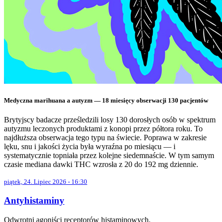
Medyczna marihuana a autyzm — 18 miesięcy obserwacji 130 pacjentów
Brytyjscy badacze prześledzili losy 130 dorosłych osób w spektrum
autyzmu leczonych produktami z konopi przez półtora roku. To
najdłuższa obserwacja tego typu na świecie. Poprawa w zakresie
lęku, snu i jakości życia była wyraźna po miesiącu — i
systematycznie topniała przez kolejne siedemnaście. W tym samym
czasie mediana dawki THC wzrosła z 20 do 192 mg dziennie.
piątek, 24. Lipiec 2026 - 16:30
Antyhistaminy
Odwrotni agoniści receptorów histaminowych.