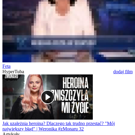
Feta
HyperTuba
dodaj film
Jak uzależnia heroina? Dlaczego tak trudno przestać? "Mój
największy błąd" | Weronika #zMonaru 32
Artykuły