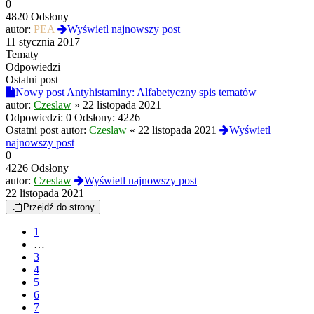
0
4820 Odsłony
autor:
PEA
Wyświetl najnowszy post
11 stycznia 2017
Tematy
Odpowiedzi
Ostatni post
Nowy post
Antyhistaminy: Alfabetyczny spis tematów
autor:
Czeslaw
»
22 listopada 2021
Odpowiedzi:
0
Odsłony:
4226
Ostatni post autor:
Czeslaw
«
22 listopada 2021
Wyświetl
najnowszy post
0
4226 Odsłony
autor:
Czeslaw
Wyświetl najnowszy post
22 listopada 2021
Przejdź do strony
1
…
3
4
5
6
7