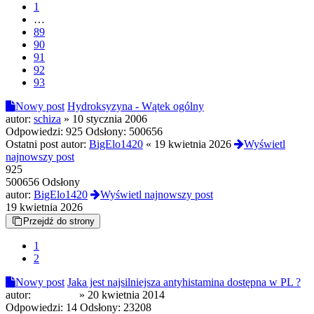
1
…
89
90
91
92
93
Nowy post
Hydroksyzyna - Wątek ogólny
autor:
schiza
»
10 stycznia 2006
Odpowiedzi:
925
Odsłony:
500656
Ostatni post autor:
BigElo1420
«
19 kwietnia 2026
Wyświetl
najnowszy post
925
500656 Odsłony
autor:
BigElo1420
Wyświetl najnowszy post
19 kwietnia 2026
Przejdź do strony
1
2
Nowy post
Jaka jest najsilniejsza antyhistamina dostępna w PL ?
autor:
Amunicja
»
20 kwietnia 2014
Odpowiedzi:
14
Odsłony:
23208