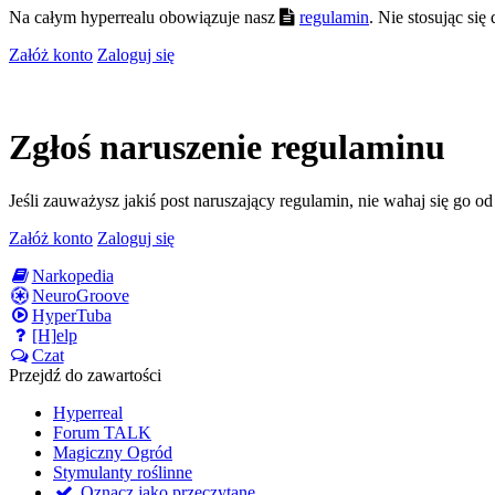
Na całym hyperrealu obowiązuje nasz
regulamin
. Nie stosując si
Załóż konto
Zaloguj się
Zgłoś naruszenie regulaminu
Jeśli zauważysz jakiś post naruszający regulamin, nie wahaj się go o
Załóż konto
Zaloguj się
Narkopedia
NeuroGroove
HyperTuba
[H]elp
Czat
Przejdź do zawartości
Hyperreal
Forum TALK
Magiczny Ogród
Stymulanty roślinne
Oznacz jako przeczytane