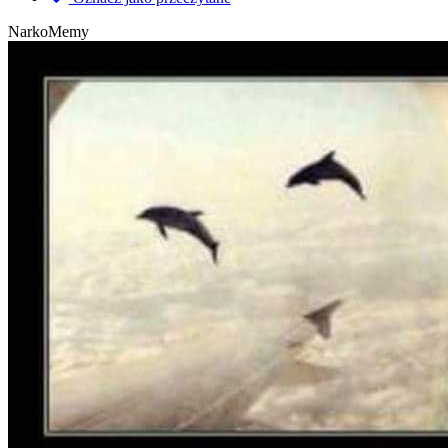
NarkoMemy