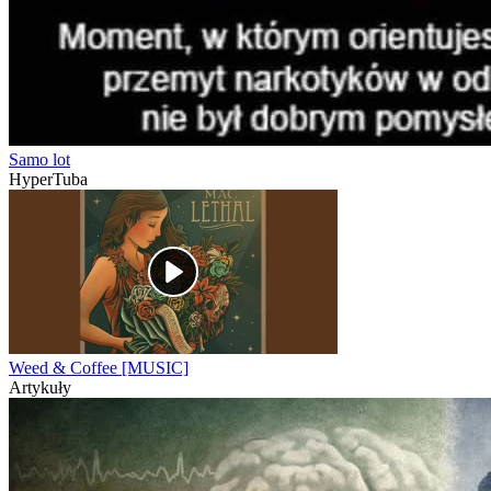
Samo lot
HyperTuba
Weed & Coffee [MUSIC]
Artykuły