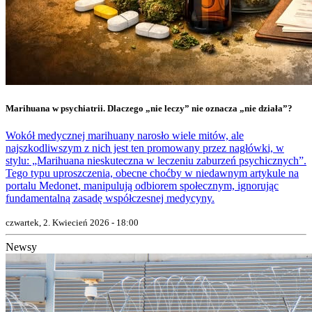
Marihuana w psychiatrii. Dlaczego „nie leczy” nie oznacza „nie działa”?
Wokół medycznej marihuany narosło wiele mitów, ale
najszkodliwszym z nich jest ten promowany przez nagłówki, w
stylu: „Marihuana nieskuteczna w leczeniu zaburzeń psychicznych”.
Tego typu uproszczenia, obecne choćby w niedawnym artykule na
portalu Medonet, manipulują odbiorem społecznym, ignorując
fundamentalną zasadę współczesnej medycyny.
czwartek, 2. Kwiecień 2026 - 18:00
Newsy