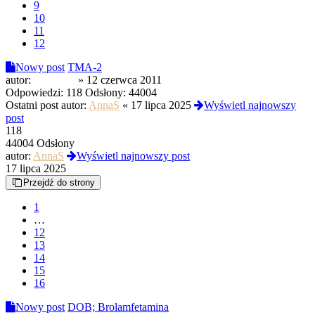
9
10
11
12
Nowy post
TMA-2
autor:
AquaSky
»
12 czerwca 2011
Odpowiedzi:
118
Odsłony:
44004
Ostatni post autor:
AnnaS
«
17 lipca 2025
Wyświetl najnowszy
post
118
44004 Odsłony
autor:
AnnaS
Wyświetl najnowszy post
17 lipca 2025
Przejdź do strony
1
…
12
13
14
15
16
Nowy post
DOB; Brolamfetamina