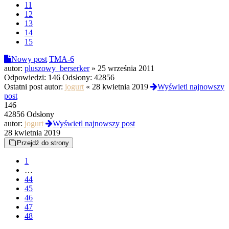
11
12
13
14
15
Nowy post
TMA-6
autor:
pluszowy_berserker
»
25 września 2011
Odpowiedzi:
146
Odsłony:
42856
Ostatni post autor:
jogurt
«
28 kwietnia 2019
Wyświetl najnowszy
post
146
42856 Odsłony
autor:
jogurt
Wyświetl najnowszy post
28 kwietnia 2019
Przejdź do strony
1
…
44
45
46
47
48