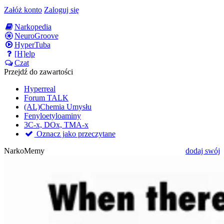
Załóż konto
Zaloguj się
Narkopedia
NeuroGroove
HyperTuba
[H]elp
Czat
Przejdź do zawartości
Hyperreal
Forum TALK
(AL)Chemia Umysłu
Fenyloetyloaminy
3C-x, DOx, TMA-x
Oznacz jako przeczytane
NarkoMemy
dodaj swój