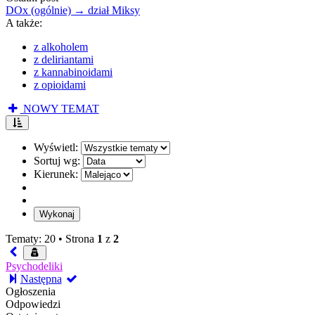
DOx (ogólnie) → dział Miksy
A także:
z alkoholem
z deliriantami
z kannabinoidami
z opioidami
NOWY TEMAT
Wyświetl:
Sortuj wg:
Kierunek:
Tematy: 20 •
Strona
1
z
2
Psychodeliki
Następna
Ogłoszenia
Odpowiedzi