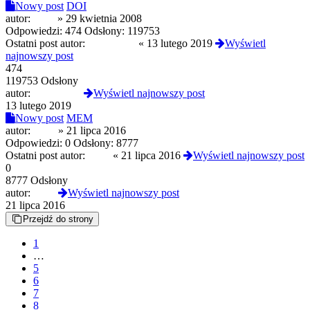
Nowy post
DOI
autor:
kapo
»
29 kwietnia 2008
Odpowiedzi:
474
Odsłony:
119753
Ostatni post autor:
astralsurfer
«
13 lutego 2019
Wyświetl
najnowszy post
474
119753 Odsłony
autor:
astralsurfer
Wyświetl najnowszy post
13 lutego 2019
Nowy post
MEM
autor:
bimo
»
21 lipca 2016
Odpowiedzi:
0
Odsłony:
8777
Ostatni post autor:
bimo
«
21 lipca 2016
Wyświetl najnowszy post
0
8777 Odsłony
autor:
bimo
Wyświetl najnowszy post
21 lipca 2016
Przejdź do strony
1
…
5
6
7
8