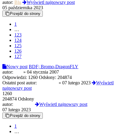
autor:
Blu
Wyświetl najnowszy post
05 października 2023
Przejdź do strony
1
…
123
124
125
126
127
Nowy post
BDF; Bromo-DragonFLY
autor:
japa
»
04 stycznia 2007
Odpowiedzi:
1260
Odsłony:
204874
Ostatni post autor:
psotka123
«
07 lutego 2023
Wyświetl
najnowszy post
1260
204874 Odsłony
autor:
psotka123
Wyświetl najnowszy post
07 lutego 2023
Przejdź do strony
1
…