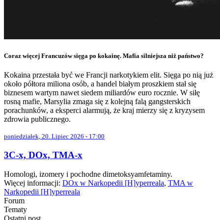
Coraz więcej Francuzów sięga po kokainę. Mafia silniejsza niż państwo?
Kokaina przestała być we Francji narkotykiem elit. Sięga po nią już
około półtora miliona osób, a handel białym proszkiem stał się
biznesem wartym nawet siedem miliardów euro rocznie. W siłę
rosną mafie, Marsylia zmaga się z kolejną falą gangsterskich
porachunków, a eksperci alarmują, że kraj mierzy się z kryzysem
zdrowia publicznego.
poniedziałek, 20. Lipiec 2026 - 17:00
3C-x, DOx, TMA-x
Homologi, izomery i pochodne dimetoksyamfetaminy.
Więcej informacji:
DOx w Narkopedii [H]yperreala
,
TMA w
Narkopedii [H]yperreala
Forum
Tematy
Ostatni post