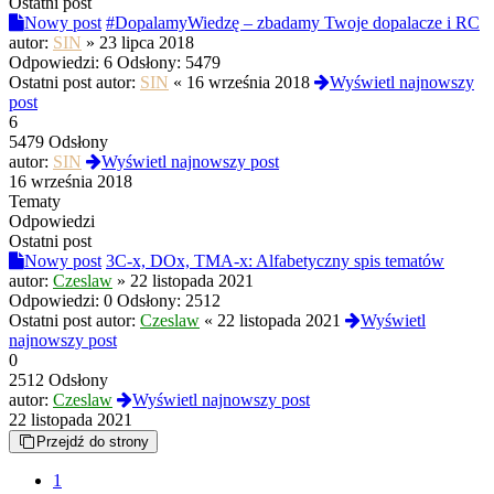
Ostatni post
Nowy post
#DopalamyWiedzę – zbadamy Twoje dopalacze i RC
autor:
SIN
»
23 lipca 2018
Odpowiedzi:
6
Odsłony:
5479
Ostatni post autor:
SIN
«
16 września 2018
Wyświetl najnowszy
post
6
5479 Odsłony
autor:
SIN
Wyświetl najnowszy post
16 września 2018
Tematy
Odpowiedzi
Ostatni post
Nowy post
3C-x, DOx, TMA-x: Alfabetyczny spis tematów
autor:
Czeslaw
»
22 listopada 2021
Odpowiedzi:
0
Odsłony:
2512
Ostatni post autor:
Czeslaw
«
22 listopada 2021
Wyświetl
najnowszy post
0
2512 Odsłony
autor:
Czeslaw
Wyświetl najnowszy post
22 listopada 2021
Przejdź do strony
1