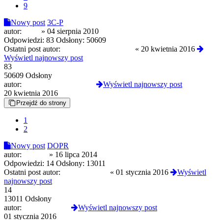
9
Nowy post
3C-P
autor:
Qlim
»
04 sierpnia 2010
Odpowiedzi:
83
Odsłony:
50609
Ostatni post autor:
NickInnyNizWszedzie
«
20 kwietnia 2016
Wyświetl najnowszy post
83
50609 Odsłony
autor:
NickInnyNizWszedzie
Wyświetl najnowszy post
20 kwietnia 2016
Przejdź do strony
1
2
Nowy post
DOPR
autor:
sqrczak
»
16 lipca 2014
Odpowiedzi:
14
Odsłony:
13011
Ostatni post autor:
rzabanakwasie
«
01 stycznia 2016
Wyświetl
najnowszy post
14
13011 Odsłony
autor:
rzabanakwasie
Wyświetl najnowszy post
01 stycznia 2016