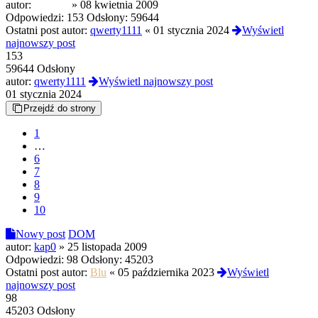
autor:
molasar
»
08 kwietnia 2009
Odpowiedzi:
153
Odsłony:
59644
Ostatni post autor:
qwerty1111
«
01 stycznia 2024
Wyświetl
najnowszy post
153
59644 Odsłony
autor:
qwerty1111
Wyświetl najnowszy post
01 stycznia 2024
Przejdź do strony
1
…
6
7
8
9
10
Nowy post
DOM
autor:
kap0
»
25 listopada 2009
Odpowiedzi:
98
Odsłony:
45203
Ostatni post autor:
Blu
«
05 października 2023
Wyświetl
najnowszy post
98
45203 Odsłony