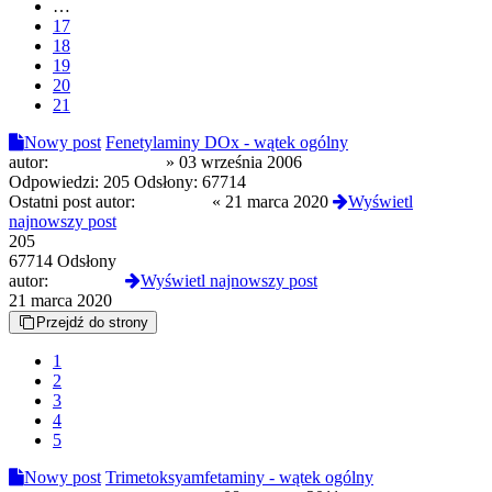
…
17
18
19
20
21
Nowy post
Fenetylaminy DOx - wątek ogólny
autor:
Zdechły Szczur
»
03 września 2006
Odpowiedzi:
205
Odsłony:
67714
Ostatni post autor:
Baltimore
«
21 marca 2020
Wyświetl
najnowszy post
205
67714 Odsłony
autor:
Baltimore
Wyświetl najnowszy post
21 marca 2020
Przejdź do strony
1
2
3
4
5
Nowy post
Trimetoksyamfetaminy - wątek ogólny