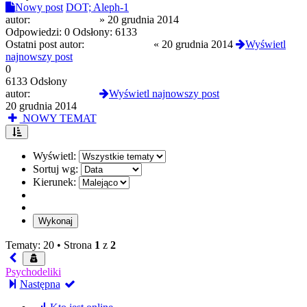
Nowy post
DOT; Aleph-1
autor:
rzabanakwasie
»
20 grudnia 2014
Odpowiedzi:
0
Odsłony:
6133
Ostatni post autor:
rzabanakwasie
«
20 grudnia 2014
Wyświetl
najnowszy post
0
6133 Odsłony
autor:
rzabanakwasie
Wyświetl najnowszy post
20 grudnia 2014
NOWY TEMAT
Wyświetl:
Sortuj wg:
Kierunek:
Tematy: 20 •
Strona
1
z
2
Psychodeliki
Następna