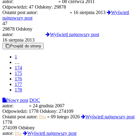
autor:
Modyfikowany Bigos
»
08 czerwca 2011
Odpowiedzi:
47
Odsłony:
29878
Ostatni post autor:
FrozenSynapse
«
16 sierpnia 2013
Wyświetl
najnowszy post
47
29878 Odsłony
autor:
FrozenSynapse
Wyświetl najnowszy post
16 sierpnia 2013
Przejdź do strony
1
…
174
175
176
177
178
Nowy post
DOC
autor:
humite
»
24 grudnia 2007
Odpowiedzi:
1778
Odsłony:
274109
Ostatni post autor:
Blu
«
09 lutego 2026
Wyświetl najnowszy post
1778
274109 Odsłony
autor:
Blu
Wyświetl najnowszy post