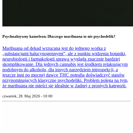
Psychoaktywny kameleon. Dlaczego marihuana to nie psychodelik?
Marihuana od dekad wrzucana jest do jednego worka z
„substancjami halucynogennymi”, ale z punktu widzenia botaniki,
neurobiologii i farmakologii sprawa wygląda znacznie bardziej
skomplikowanie. Dla jednych cannabis jest środkiem relaksującym
podobnym do alkoholu, dla innych narzędziem introspekcji, a
jeszcze inni po mocnej dawce THC potrafią doświadczyć stanów
przypominających klasyczne psychodeliki. Problem polega na tym,
że marihuana nie mieści się idealnie w żadnej z prostych kategorii.
czwartek, 28. Maj 2026 - 10:00