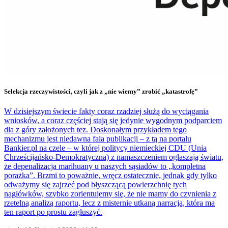
Selekcja rzeczywistości, czyli jak z „nie wiemy” zrobić „katastrofę”
W dzisiejszym świecie fakty coraz rzadziej służą do wyciągania
wniosków, a coraz częściej stają się jedynie wygodnym podparciem
dla z góry założonych tez. Doskonałym przykładem tego
mechanizmu jest niedawna fala publikacji – z tą na portalu
Bankier.pl na czele – w której politycy niemieckiej CDU (Unia
Chrześcijańsko-Demokratyczna) z namaszczeniem ogłaszają światu,
że depenalizacja marihuany u naszych sąsiadów to „kompletna
porażka”. Brzmi to poważnie, wręcz ostatecznie, jednak gdy tylko
odważymy się zajrzeć pod błyszczącą powierzchnię tych
nagłówków, szybko zorientujemy się, że nie mamy do czynienia z
rzetelną analizą raportu, lecz z misternie utkaną narracją, która ma
ten raport po prostu zagłuszyć.