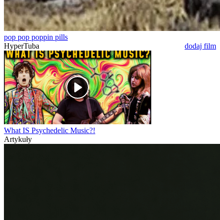
pop pop poppin pills
HyperTuba
dodaj film
What IS Psychedelic Music?!
Artykuły