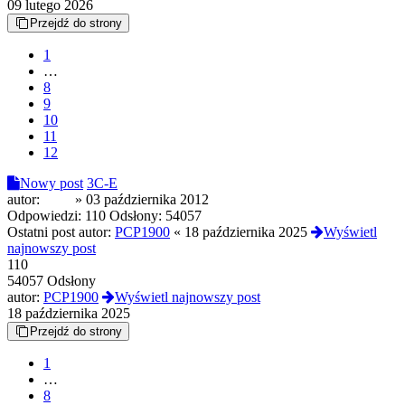
09 lutego 2026
Przejdź do strony
1
…
8
9
10
11
12
Nowy post
3C-E
autor:
opak
»
03 października 2012
Odpowiedzi:
110
Odsłony:
54057
Ostatni post autor:
PCP1900
«
18 października 2025
Wyświetl
najnowszy post
110
54057 Odsłony
autor:
PCP1900
Wyświetl najnowszy post
18 października 2025
Przejdź do strony
1
…
8