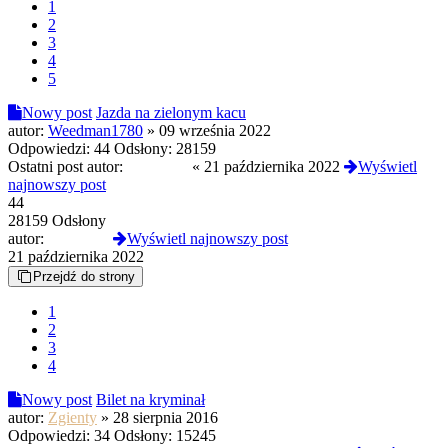
1
2
3
4
5
Nowy post
Jazda na zielonym kacu
autor:
Weedman1780
»
09 września 2022
Odpowiedzi:
44
Odsłony:
28159
Ostatni post autor:
Pingwino
«
21 października 2022
Wyświetl
najnowszy post
44
28159 Odsłony
autor:
Pingwino
Wyświetl najnowszy post
21 października 2022
Przejdź do strony
1
2
3
4
Nowy post
Bilet na kryminał
autor:
Zgienty
»
28 sierpnia 2016
Odpowiedzi:
34
Odsłony:
15245