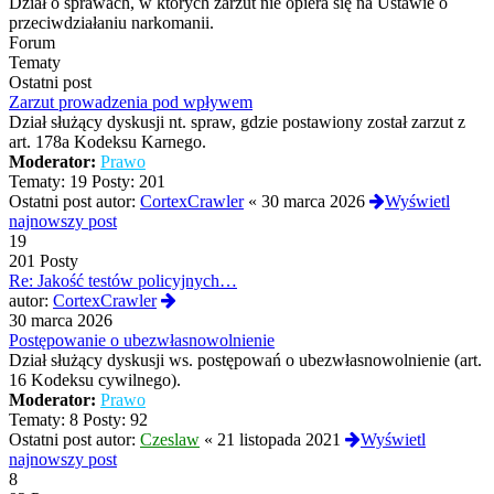
Dział o sprawach, w których zarzut nie opiera się na Ustawie o
przeciwdziałaniu narkomanii.
Forum
Tematy
Ostatni post
Zarzut prowadzenia pod wpływem
Dział służący dyskusji nt. spraw, gdzie postawiony został zarzut z
art. 178a Kodeksu Karnego.
Moderator:
Prawo
Tematy:
19
Posty:
201
Ostatni post autor:
CortexCrawler
«
30 marca 2026
Wyświetl
najnowszy post
19
201 Posty
Re: Jakość testów policyjnych…
Wyświetl
autor:
CortexCrawler
najnowszy
30 marca 2026
post
Postępowanie o ubezwłasnowolnienie
Dział służący dyskusji ws. postępowań o ubezwłasnowolnienie (art.
16 Kodeksu cywilnego).
Moderator:
Prawo
Tematy:
8
Posty:
92
Ostatni post autor:
Czeslaw
«
21 listopada 2021
Wyświetl
najnowszy post
8