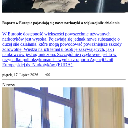
Raport: w Europie pojawiają się nowe narkotyki o większej sile działania
W Europie dostępność większości powszechnie używanych
narkotyków jest wysoka. Pojawiają się jednak nowe substancje o
dużej sile działania, które mogą powodować poważniejsze szkody
zdrowotne. Wiedza na ich temat u osób je zażywających, jak i
naukowców jest ograniczona. Szczególnie ryzykowne jest to w
przypadku politoksykomanii – wynika z raportu Agencji Unii
Europejskiej ds. Narkotyków (EUDA).
piątek, 17. Lipiec 2026 - 11:00
Newsy