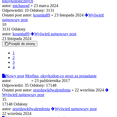
toksykologicznych
autor:
michasogf
»
23 marca 2024
Odpowiedzi:
10
Odsłony:
3131
Ostatni post autor:
kosmita89
«
23 listopada 2024
Wyświetl
najnowszy post
10
3131 Odsłony
autor:
kosmita89
Wyświetl najnowszy post
23 listopada 2024
Przejdź do strony
1
2
3
4
Nowy post
Morfina, oksykodon-co grozi za posiadanie
autor:
Edziek408
»
23 października 2017
Odpowiedzi:
35
Odsłony:
17148
Ostatni post autor:
przedawk0walemfenta
«
22 września 2024
Wyświetl najnowszy post
35
17148 Odsłony
autor:
przedawk0walemfenta
Wyświetl najnowszy post
22 września 2024