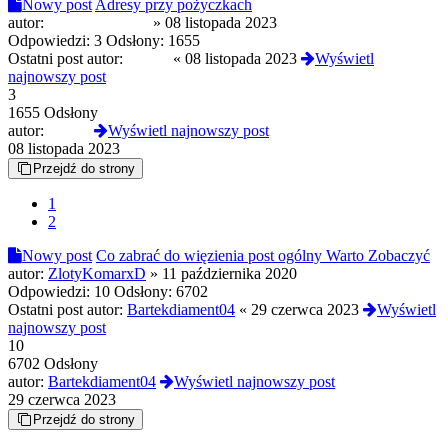
Nowy post
Adresy przy pożyczkach
autor:
Verbalhologram
»
08 listopada 2023
Odpowiedzi:
3
Odsłony:
1655
Ostatni post autor:
Czoug
«
08 listopada 2023
Wyświetl
najnowszy post
3
1655 Odsłony
autor:
Czoug
Wyświetl najnowszy post
08 listopada 2023
Przejdź do strony
1
2
Nowy post
Co zabrać do więzienia post ogólny Warto Zobaczyć
autor:
ZlotyKomarxD
»
11 października 2020
Odpowiedzi:
10
Odsłony:
6702
Ostatni post autor:
Bartekdiament04
«
29 czerwca 2023
Wyświetl
najnowszy post
10
6702 Odsłony
autor:
Bartekdiament04
Wyświetl najnowszy post
29 czerwca 2023
Przejdź do strony