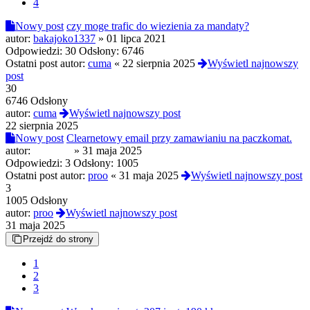
4
Nowy post
czy moge trafic do wiezienia za mandaty?
autor:
bakajoko1337
»
01 lipca 2021
Odpowiedzi:
30
Odsłony:
6746
Ostatni post autor:
cuma
«
22 sierpnia 2025
Wyświetl najnowszy
post
30
6746 Odsłony
autor:
cuma
Wyświetl najnowszy post
22 sierpnia 2025
Nowy post
Clearnetowy email przy zamawianiu na paczkomat.
autor:
Macabra
»
31 maja 2025
Odpowiedzi:
3
Odsłony:
1005
Ostatni post autor:
proo
«
31 maja 2025
Wyświetl najnowszy post
3
1005 Odsłony
autor:
proo
Wyświetl najnowszy post
31 maja 2025
Przejdź do strony
1
2
3