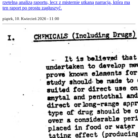
rzetelną analizą raportu, lecz z misternie utkaną narracją, która ma
ten raport po prostu zagłuszyć.
piątek, 10. Kwiecień 2026 - 11:00