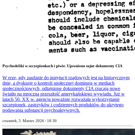
Psychodeliki w szczepionkach i piwie. Ujawniono tajne dokumenty CIA
W erze, gdy zaufanie do instytucji rządowych jest na historycznym
dnie, a dyskusje o kontroli społecznej dominują w mediach
społecznościowych, odtajnione dokumenty CIA rzucają nowe
światło na mroczną przeszłość amerykańskiego wywiadu. Już w
latach 50. XX w. agencja poważnie rozważała wykorzystanie
szczepionek, zastrzyków i codziennych produktów do ukrytego
podawania substancji psychoaktywnych.
czwartek, 5. Marzec 2026 - 18:30