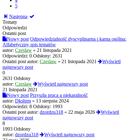
4
5
Następna
Tematy
Odpowiedzi
Ostatni post
Nowy post
Odpowiedzialność dyscyplinarna i karna ogólna:
Alfabetyczny spis tematów
autor:
Czeslaw
»
21 listopada 2021
Odpowiedzi:
0
Odsłony:
2631
Ostatni post autor:
Czeslaw
«
21 listopada 2021
Wyświetl
najnowszy post
0
2631 Odsłony
autor:
Czeslaw
Wyświetl najnowszy post
21 listopada 2021
Nowy post
Przyszła praca a niekaralność
autor:
Dkshrm
»
13 sierpnia 2024
Odpowiedzi:
8
Odsłony:
1993
Ostatni post autor:
dzordzu318
«
22 maja 2026
Wyświetl
najnowszy post
8
1993 Odsłony
autor:
dzordzu318
Wyświetl najnowszy post