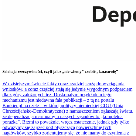
Selekcja rzeczywistości, czyli jak z „nie wiemy” zrobić „katastrofę”
W dzisiejszym świecie fakty coraz rzadziej służą do wyciągania
wniosków, a coraz częściej stają się jedynie wygodnym podparciem
dla z góry założonych tez. Doskonałym przykładem tego
mechanizmu jest niedawna fala publikacji – z tą na portalu
Bankier.pl na czele – w której politycy niemieckiej CDU (Unia
Chrześcijańsko-Demokratyczna) z namaszczeniem ogłaszają światu,
że depenalizacja marihuany u naszych sąsiadów to „kompletna
porażka”. Brzmi to poważnie, wręcz ostatecznie, jednak gdy tylko
odważymy się zajrzeć pod błyszczącą powierzchnię tych
nagłówków, szybko zorientujemy się, że nie mamy do czynienia z