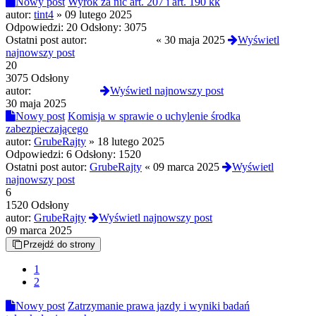
Nowy post
Wyrok za nic art. 207 i art. 190 kk
autor:
tint4
»
09 lutego 2025
Odpowiedzi:
20
Odsłony:
3075
Ostatni post autor:
humbleskillful
«
30 maja 2025
Wyświetl
najnowszy post
20
3075 Odsłony
autor:
humbleskillful
Wyświetl najnowszy post
30 maja 2025
Nowy post
Komisja w sprawie o uchylenie środka
zabezpieczającego
autor:
GrubeRajty
»
18 lutego 2025
Odpowiedzi:
6
Odsłony:
1520
Ostatni post autor:
GrubeRajty
«
09 marca 2025
Wyświetl
najnowszy post
6
1520 Odsłony
autor:
GrubeRajty
Wyświetl najnowszy post
09 marca 2025
Przejdź do strony
1
2
Nowy post
Zatrzymanie prawa jazdy i wyniki badań