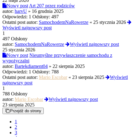
22 maja 2026
Nowy post
Art 207 przez rodziców
autor:
harvU
»
16 grudnia 2025
Odpowiedzi:
1
Odsłony:
497
Ostatni post autor:
SamochodemNaRowerze
«
25 stycznia 2026
Wyświetl najnowszy post
1
497 Odsłony
autor:
SamochodemNaRowerze
Wyświetl najnowszy post
25 stycznia 2026
Nowy post
Nieumyślne przywłaszczenie samochodu z
wypożyczalni
autor:
Bartekdiament04
»
22 sierpnia 2025
Odpowiedzi:
1
Odsłony:
788
Ostatni post autor:
Mario Escobar
«
23 sierpnia 2025
Wyświetl
najnowszy post
1
788 Odsłony
autor:
Mario Escobar
Wyświetl najnowszy post
23 sierpnia 2025
Przejdź do strony
1
2
3