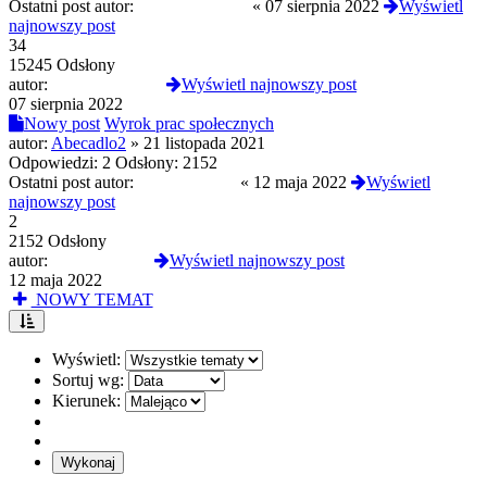
Ostatni post autor:
Verbalhologram
«
07 sierpnia 2022
Wyświetl
najnowszy post
34
15245 Odsłony
autor:
Verbalhologram
Wyświetl najnowszy post
07 sierpnia 2022
Nowy post
Wyrok prac społecznych
autor:
Abecadlo2
»
21 listopada 2021
Odpowiedzi:
2
Odsłony:
2152
Ostatni post autor:
pomarszczona
«
12 maja 2022
Wyświetl
najnowszy post
2
2152 Odsłony
autor:
pomarszczona
Wyświetl najnowszy post
12 maja 2022
NOWY TEMAT
Wyświetl:
Sortuj wg:
Kierunek: