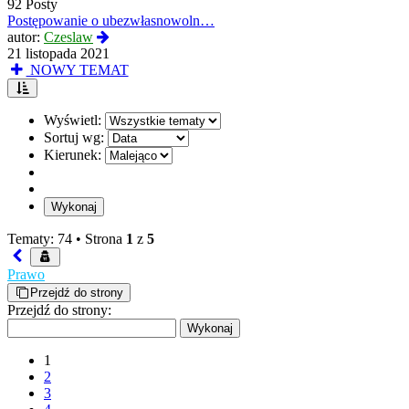
92 Posty
Postępowanie o ubezwłasnowoln…
Wyświetl
autor:
Czeslaw
najnowszy
21 listopada 2021
post
NOWY TEMAT
Wyświetl:
Sortuj wg:
Kierunek:
Tematy: 74 •
Strona
1
z
5
Prawo
Przejdź do strony
Przejdź do strony:
1
2
3