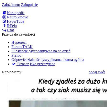
Załóż konto
Zaloguj się
Narkopedia
NeuroGroove
HyperTuba
[H]elp
Czat
Przejdź do zawartości
Hyperreal
Forum TALK
Substancje psychoaktywne na co dzień
Prawo
Odpowiedzialność dyscyplinarna i karna ogólna
Oznacz jako przeczytane
NarkoMemy
dodaj swój