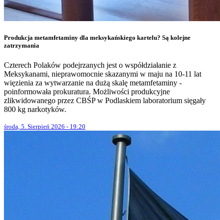
Produkcja metamfetaminy dla meksykańskiego kartelu? Są kolejne
zatrzymania
Czterech Polaków podejrzanych jest o współdziałanie z
Meksykanami, nieprawomocnie skazanymi w maju na 10-11 lat
więzienia za wytwarzanie na dużą skalę metamfetaminy -
poinformowała prokuratura. Możliwości produkcyjne
zlikwidowanego przez CBŚP w Podlaskiem laboratorium sięgały
800 kg narkotyków.
środa, 5. Sierpień 2026 - 19:20