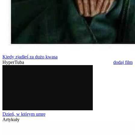
Kiedy zjadłeś za dużo kwasa
HyperTuba
dodaj film
Dzień, w którym umrę
Artykuły