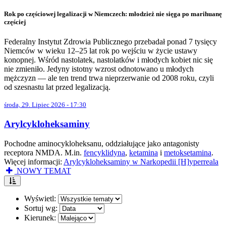
Rok po częściowej legalizacji w Niemczech: młodzież nie sięga po marihuanę
częściej
Federalny Instytut Zdrowia Publicznego przebadał ponad 7 tysięcy
Niemców w wieku 12–25 lat rok po wejściu w życie ustawy
konopnej. Wśród nastolatek, nastolatków i młodych kobiet nic się
nie zmieniło. Jedyny istotny wzrost odnotowano u młodych
mężczyzn — ale ten trend trwa nieprzerwanie od 2008 roku, czyli
od szesnastu lat przed legalizacją.
środa, 29. Lipiec 2026 - 17:30
Arylcykloheksaminy
Pochodne aminocykloheksanu, oddziałujące jako antagonisty
receptora NMDA. M.in.
fencyklidyna
,
ketamina
i
metoksetamina
.
Więcej informacji:
Arylcykloheksaminy w Narkopedii [H]yperreala
NOWY TEMAT
Wyświetl:
Sortuj wg:
Kierunek: