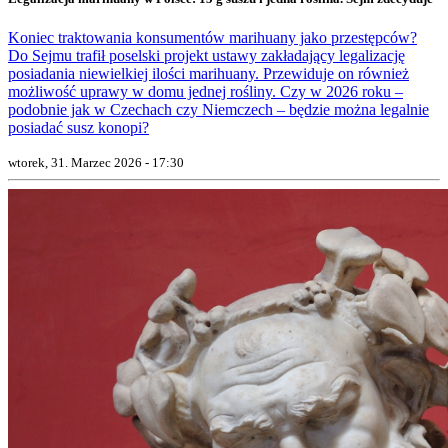
Koniec traktowania konsumentów marihuany jako przestępców?
Do Sejmu trafił poselski projekt ustawy zakładający legalizację
posiadania niewielkiej ilości marihuany. Przewiduje on również
możliwość uprawy w domu jednej rośliny. Czy w 2026 roku –
podobnie jak w Czechach czy Niemczech – będzie można legalnie
posiadać susz konopi?
wtorek, 31. Marzec 2026 - 17:30