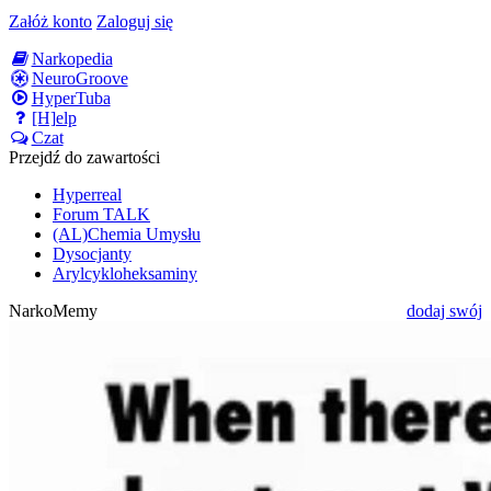
Załóż konto
Zaloguj się
Narkopedia
NeuroGroove
HyperTuba
[H]elp
Czat
Przejdź do zawartości
Hyperreal
Forum TALK
(AL)Chemia Umysłu
Dysocjanty
Arylcykloheksaminy
NarkoMemy
dodaj swój