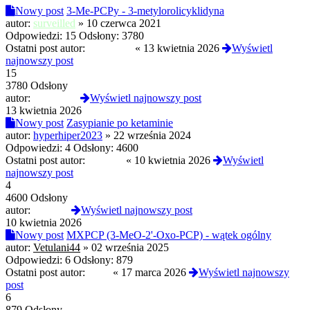
Nowy post
3-Me-PCPy - 3-metylorolicyklidyna
autor:
surveilled
»
10 czerwca 2021
Odpowiedzi:
15
Odsłony:
3780
Ostatni post autor:
PolskiLen
«
13 kwietnia 2026
Wyświetl
najnowszy post
15
3780 Odsłony
autor:
PolskiLen
Wyświetl najnowszy post
13 kwietnia 2026
Nowy post
Zasypianie po ketaminie
autor:
hyperhiper2023
»
22 września 2024
Odpowiedzi:
4
Odsłony:
4600
Ostatni post autor:
jokerthc
«
10 kwietnia 2026
Wyświetl
najnowszy post
4
4600 Odsłony
autor:
jokerthc
Wyświetl najnowszy post
10 kwietnia 2026
Nowy post
MXPCP (3-MeO-2'-Oxo-PCP) - wątek ogólny
autor:
Vetulani44
»
02 września 2025
Odpowiedzi:
6
Odsłony:
879
Ostatni post autor:
termi
«
17 marca 2026
Wyświetl najnowszy
post
6
879 Odsłony