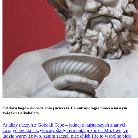
Od daru bogów do codziennej ucieczki. Co antropologia mówi o naszym
związku z alkoholem
Analizy naczyń z Göbekli Tepe – jednej z najstarszych znanych
świątyń świata – wykazały ślady fermentacji zboża. Możliwe, że
ludzie warzyli piwo, zanim zaczęli piec chleb i że to wspólne picie