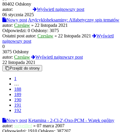
80402 Odsłony
autor:
zburzony
Wyświetl najnowszy post
06 stycznia 2025
Nowy post
Arylcykloheksaminy: Alfabetyczny spis tematów
autor:
Czeslaw
»
22 listopada 2021
Odpowiedzi:
0
Odsłony:
3075
Ostatni post autor:
Czeslaw
«
22 listopada 2021
Wyświetl
najnowszy post
0
3075 Odsłony
autor:
Czeslaw
Wyświetl najnowszy post
22 listopada 2021
Przejdź do strony
1
…
188
189
190
191
192
Nowy post
Ketamina - 2-Cl-2'-Oxo-PCM - Wątek ogólny
autor:
surveilled
»
07 marca 2007
Odpowiedzi:
1910
Odsłony:
387207