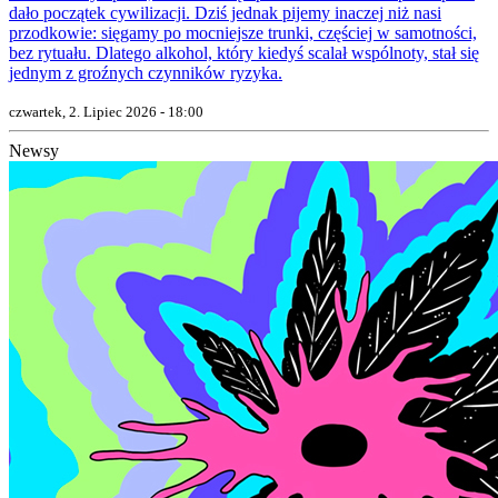
dało początek cywilizacji. Dziś jednak pijemy inaczej niż nasi
przodkowie: sięgamy po mocniejsze trunki, częściej w samotności,
bez rytuału. Dlatego alkohol, który kiedyś scalał wspólnoty, stał się
jednym z groźnych czynników ryzyka.
czwartek, 2. Lipiec 2026 - 18:00
Newsy