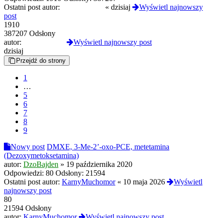
Ostatni post autor:
tosieniedzieje
«
dzisiaj
Wyświetl najnowszy
post
1910
387207 Odsłony
autor:
tosieniedzieje
Wyświetl najnowszy post
dzisiaj
Przejdź do strony
1
…
5
6
7
8
9
Nowy post
DMXE, 3-Me-2’-oxo-PCE, metetamina
(Dezoxymetoksetamina)
autor:
DzoBajden
»
19 października 2020
Odpowiedzi:
80
Odsłony:
21594
Ostatni post autor:
KarnyMuchomor
«
10 maja 2026
Wyświetl
najnowszy post
80
21594 Odsłony
autor:
KarnyMuchomor
Wyświetl najnowszy post