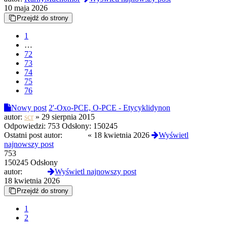
10 maja 2026
Przejdź do strony
1
…
72
73
74
75
76
Nowy post
2'-Oxo-PCE, O-PCE - Etycyklidynon
autor:
scr
»
29 sierpnia 2015
Odpowiedzi:
753
Odsłony:
150245
Ostatni post autor:
Czoug
«
18 kwietnia 2026
Wyświetl
najnowszy post
753
150245 Odsłony
autor:
Czoug
Wyświetl najnowszy post
18 kwietnia 2026
Przejdź do strony
1
2