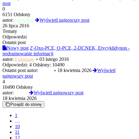
post
0
6151 Odsłony
autor:
surveilled
Wyświetl najnowszy post
26 lipca 2016
Tematy
Odpowiedzi
Ostatni post
Nowy post
2'-Oxo-PCE, O-PCE, 2-DCNEK, Etycyklidynon -
podsumowanie informacji
autor:
Fulminate
»
03 lutego 2016
Odpowiedzi:
4
Odsłony:
10490
Ostatni post autor:
Czoug
«
18 kwietnia 2026
Wyświetl
najnowszy post
4
10490 Odsłony
autor:
Czoug
Wyświetl najnowszy post
18 kwietnia 2026
Przejdź do strony
1
…
10
11
12