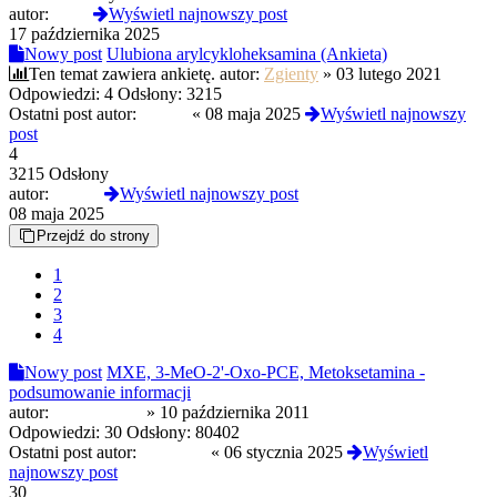
autor:
termi
Wyświetl najnowszy post
17 października 2025
Nowy post
Ulubiona arylcykloheksamina (Ankieta)
Ten temat zawiera ankietę.
autor:
Zgienty
»
03 lutego 2021
Odpowiedzi:
4
Odsłony:
3215
Ostatni post autor:
Czoug
«
08 maja 2025
Wyświetl najnowszy
post
4
3215 Odsłony
autor:
Czoug
Wyświetl najnowszy post
08 maja 2025
Przejdź do strony
1
2
3
4
Nowy post
MXE, 3-MeO-2'-Oxo-PCE, Metoksetamina -
podsumowanie informacji
autor:
motocyklista
»
10 października 2011
Odpowiedzi:
30
Odsłony:
80402
Ostatni post autor:
zburzony
«
06 stycznia 2025
Wyświetl
najnowszy post
30