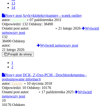
13
14
Nowy post
Arylcykloheksyloaminy - wątek ogólny
autor:
surveilled
»
07 października 2011
Odpowiedzi:
132
Odsłony:
38490
Ostatni post autor:
slodkapszczolka
«
21 lutego 2026
Wyświetl
najnowszy post
132
38490 Odsłony
autor:
slodkapszczolka
Wyświetl najnowszy post
21 lutego 2026
Przejdź do strony
1
2
Nowy post
DCK, 2'-Oxo-PCM - Deschloroketamina -
podsumowanie informacji
autor:
Zgienty
»
10 stycznia 2018
Odpowiedzi:
10
Odsłony:
10176
Ostatni post autor:
termi
«
17 października 2025
Wyświetl
najnowszy post
10
10176 Odsłony