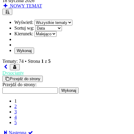
18 stycznia 2026
NOWY TEMAT
Wyświetl:
Sortuj wg:
Kierunek:
Tematy: 74 •
Strona
1
z
5
Dysocjanty
Przejdź do strony
Przejdź do strony:
1
2
3
4
5
Następna