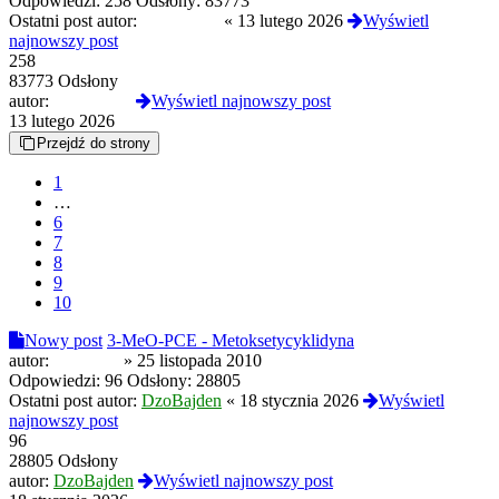
Odpowiedzi:
258
Odsłony:
83773
Ostatni post autor:
NahoyCito
«
13 lutego 2026
Wyświetl
najnowszy post
258
83773 Odsłony
autor:
NahoyCito
Wyświetl najnowszy post
13 lutego 2026
Przejdź do strony
1
…
6
7
8
9
10
Nowy post
3-MeO-PCE - Metoksetycyklidyna
autor:
Blefujesz
»
25 listopada 2010
Odpowiedzi:
96
Odsłony:
28805
Ostatni post autor:
DzoBajden
«
18 stycznia 2026
Wyświetl
najnowszy post
96
28805 Odsłony
autor:
DzoBajden
Wyświetl najnowszy post