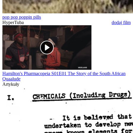
pop pop poppin pills
HyperTuba
dodaj film
Hamilton's Pharmacopeia S01E01 The Story of the South African
Quaalude
Artykuły