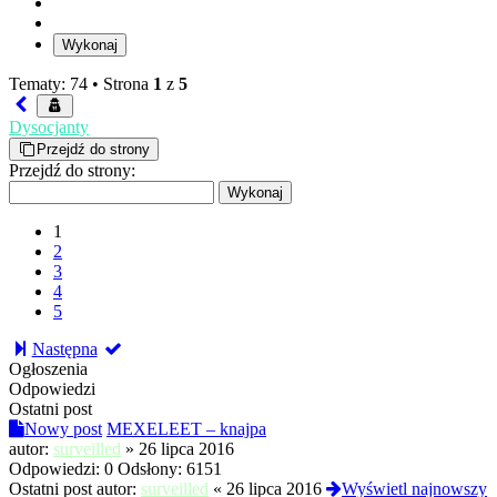
Tematy: 74 •
Strona
1
z
5
Dysocjanty
Przejdź do strony
Przejdź do strony:
1
2
3
4
5
Następna
Ogłoszenia
Odpowiedzi
Ostatni post
Nowy post
MEXELEET – knajpa
autor:
surveilled
»
26 lipca 2016
Odpowiedzi:
0
Odsłony:
6151
Ostatni post autor:
surveilled
«
26 lipca 2016
Wyświetl najnowszy