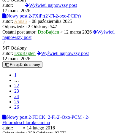
autor:
termi
Wyświetl najnowszy post
17 marca 2026
Nowy post
2-FXiPr(2'-Fl-2-oxo-PCiPr)
autor:
AnnaS
»
08 października 2025
Odpowiedzi:
2
Odsłony:
547
Ostatni post autor:
DzoBajden
«
12 marca 2026
Wyświetl
najnowszy post
2
547 Odsłony
autor:
DzoBajden
Wyświetl najnowszy post
12 marca 2026
Przejdź do strony
1
…
22
23
24
25
26
Nowy post
2-FDCK, 2-Fl-2'-Oxo-PCM - 2-
Fluorodeschloroketamina
autor:
bele
»
14 lutego 2016