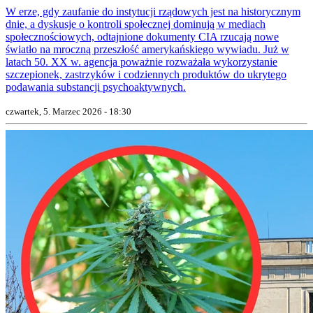
W erze, gdy zaufanie do instytucji rządowych jest na historycznym
dnie, a dyskusje o kontroli społecznej dominują w mediach
społecznościowych, odtajnione dokumenty CIA rzucają nowe
światło na mroczną przeszłość amerykańskiego wywiadu. Już w
latach 50. XX w. agencja poważnie rozważała wykorzystanie
szczepionek, zastrzyków i codziennych produktów do ukrytego
podawania substancji psychoaktywnych.
czwartek, 5. Marzec 2026 - 18:30