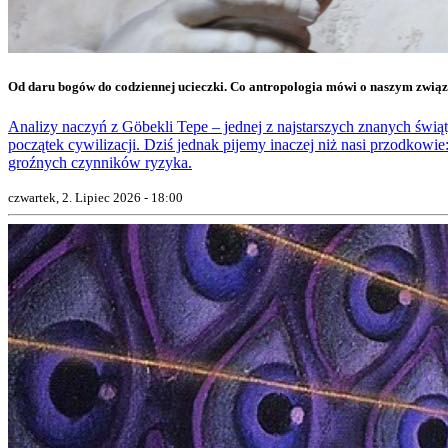
Od daru bogów do codziennej ucieczki. Co antropologia mówi o naszym zwią
Analizy naczyń z Göbekli Tepe – jednej z najstarszych znanych świąty
początek cywilizacji. Dziś jednak pijemy inaczej niż nasi przodkowie:
groźnych czynników ryzyka.
czwartek, 2. Lipiec 2026 - 18:00