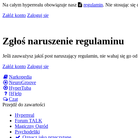
Na całym hyperrealu obowiązuje nasz
regulamin
. Nie stosując si
Załóż konto
Zaloguj się
Zgłoś naruszenie regulaminu
Jeśli zauważysz jakiś post naruszający regulamin, nie wahaj się go o
Załóż konto
Zaloguj się
Narkopedia
NeuroGroove
HyperTuba
[H]elp
Czat
Przejdź do zawartości
Hyperreal
Forum TALK
Magiczny Ogród
Psychodeliki
Oznacz jako przeczytane