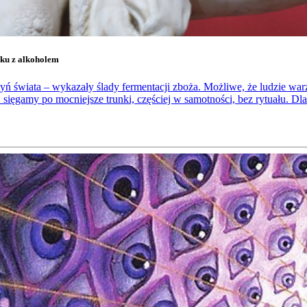
zku z alkoholem
ń świata – wykazały ślady fermentacji zboża. Możliwe, że ludzie warzy
 sięgamy po mocniejsze trunki, częściej w samotności, bez rytuału. Dlat