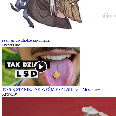
szaman psycholog psychiatra
HyperTuba
TO SIĘ STANIE, JAK WEŹMIESZ LSD! feat. Mestosław
Artykuły