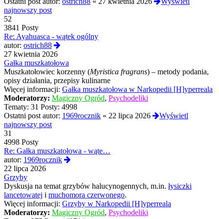
Ostatni post autor:
ostrich88
«
27 kwietnia 2026
Wyświetl
najnowszy post
52
3841 Posty
Re: Ayahuasca - wątek ogólny
Wyświetl
autor:
ostrich88
najnowszy
27 kwietnia 2026
post
Gałka muszkatołowa
Muszkatołowiec korzenny (
Myristica fragrans
) – metody podania,
opisy działania, przepisy kulinarne
Więcej informacji:
Gałka muszkatołowa w Narkopedii [H]yperreala
Moderatorzy:
Magiczny Ogród
,
Psychodeliki
Tematy:
31
Posty:
4998
Ostatni post autor:
1969rocznik
«
22 lipca 2026
Wyświetl
najnowszy post
31
4998 Posty
Re: Gałka muszkatołowa - wąte…
Wyświetl
autor:
1969rocznik
najnowszy
22 lipca 2026
post
Grzyby
Dyskusja na temat grzybów halucynogennych, m.in.
łysiczki
lancetowatej
i
muchomora czerwonego
.
Więcej informacji:
Grzyby w Narkopedii [H]yperreala
Moderatorzy:
Magiczny Ogród
,
Psychodeliki