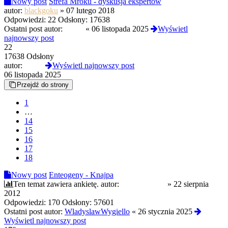
Nowy post
Strefa Mroku - dyskusja ekspertów
autor:
blackgoku
»
07 lutego 2018
Odpowiedzi:
22
Odsłony:
17638
Ostatni post autor:
sarkie
«
06 listopada 2025
Wyświetl
najnowszy post
22
17638 Odsłony
autor:
sarkie
Wyświetl najnowszy post
06 listopada 2025
Przejdź do strony
1
…
14
15
16
17
18
Nowy post
Enteogeny - Knajpa
Ten temat zawiera ankietę.
autor:
Romantyczka
»
22 sierpnia
2012
Odpowiedzi:
170
Odsłony:
57601
Ostatni post autor:
WladyslawWygiello
«
26 stycznia 2025
Wyświetl najnowszy post