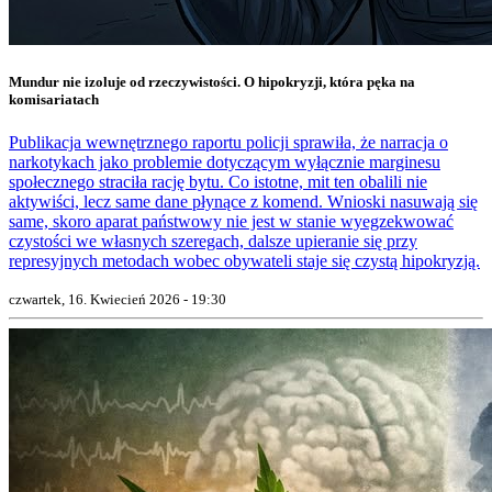
Mundur nie izoluje od rzeczywistości. O hipokryzji, która pęka na
komisariatach
Publikacja wewnętrznego raportu policji sprawiła, że narracja o
narkotykach jako problemie dotyczącym wyłącznie marginesu
społecznego straciła rację bytu. Co istotne, mit ten obalili nie
aktywiści, lecz same dane płynące z komend. Wnioski nasuwają się
same, skoro aparat państwowy nie jest w stanie wyegzekwować
czystości we własnych szeregach, dalsze upieranie się przy
represyjnych metodach wobec obywateli staje się czystą hipokryzją.
czwartek, 16. Kwiecień 2026 - 19:30