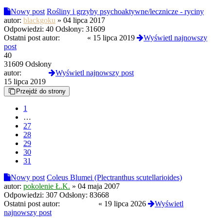
Nowy post
Rośliny i grzyby psychoaktywne/lecznicze - ryciny
autor:
blackgoku
»
04 lipca 2017
Odpowiedzi:
40
Odsłony:
31609
Ostatni post autor:
3ldritch
«
15 lipca 2019
Wyświetl najnowszy
post
40
31609 Odsłony
autor:
3ldritch
Wyświetl najnowszy post
15 lipca 2019
Przejdź do strony
1
…
27
28
29
30
31
Nowy post
Coleus Blumei (Plectranthus scutellarioides)
autor:
pokolenie Ł.K.
»
04 maja 2007
Odpowiedzi:
307
Odsłony:
83668
Ostatni post autor:
Termos789
«
19 lipca 2026
Wyświetl
najnowszy post