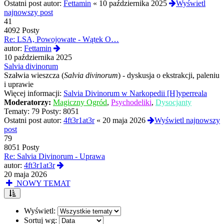
Ostatni post autor:
Fettamin
«
10 października 2025
Wyświetl
najnowszy post
41
4092 Posty
Re: LSA, Powojowate - Wątek O…
Wyświetl
autor:
Fettamin
najnowszy
10 października 2025
post
Salvia divinorum
Szałwia wieszcza (
Salvia divinorum
) - dyskusja o ekstrakcji, paleniu
i uprawie
Więcej informacji:
Salvia Divinorum w Narkopedii [H]yperreala
Moderatorzy:
Magiczny Ogród
,
Psychodeliki
,
Dysocjanty
Tematy:
79
Posty:
8051
Ostatni post autor:
4ft3r1at3r
«
20 maja 2026
Wyświetl najnowszy
post
79
8051 Posty
Re: Salvia Divinorum - Uprawa
Wyświetl
autor:
4ft3r1at3r
najnowszy
20 maja 2026
post
NOWY TEMAT
Wyświetl:
Sortuj wg: