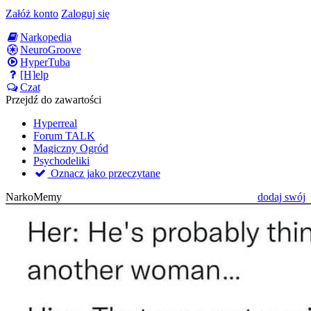
Załóż konto
Zaloguj się
Narkopedia
NeuroGroove
HyperTuba
[H]elp
Czat
Przejdź do zawartości
Hyperreal
Forum TALK
Magiczny Ogród
Psychodeliki
Oznacz jako przeczytane
NarkoMemy
dodaj swój