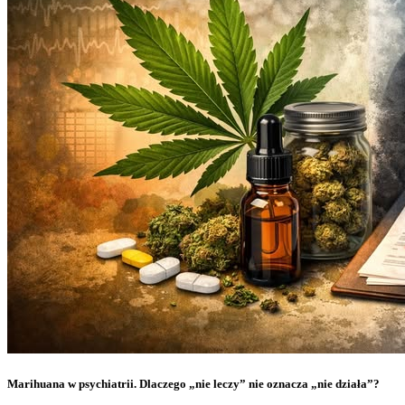
Marihuana w psychiatrii. Dlaczego „nie leczy” nie oznacza „nie działa”?