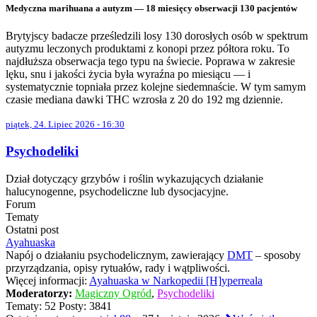
Medyczna marihuana a autyzm — 18 miesięcy obserwacji 130 pacjentów
Brytyjscy badacze prześledzili losy 130 dorosłych osób w spektrum
autyzmu leczonych produktami z konopi przez półtora roku. To
najdłuższa obserwacja tego typu na świecie. Poprawa w zakresie
lęku, snu i jakości życia była wyraźna po miesiącu — i
systematycznie topniała przez kolejne siedemnaście. W tym samym
czasie mediana dawki THC wzrosła z 20 do 192 mg dziennie.
piątek, 24. Lipiec 2026 - 16:30
Psychodeliki
Dział dotyczący grzybów i roślin wykazujących działanie
halucynogenne, psychodeliczne lub dysocjacyjne.
Forum
Tematy
Ostatni post
Ayahuaska
Napój o działaniu psychodelicznym, zawierający
DMT
– sposoby
przyrządzania, opisy rytuałów, rady i wątpliwości.
Więcej informacji:
Ayahuaska w Narkopedii [H]yperreala
Moderatorzy:
Magiczny Ogród
,
Psychodeliki
Tematy:
52
Posty:
3841