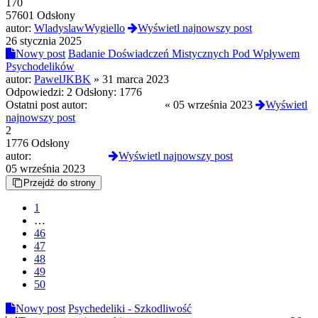
170
57601 Odsłony
autor:
WladyslawWygiello
Wyświetl najnowszy post
26 stycznia 2025
Nowy post
Badanie Doświadczeń Mistycznych Pod Wpływem
Psychodelików
autor:
PawelJKBK
»
31 marca 2023
Odpowiedzi:
2
Odsłony:
1776
Ostatni post autor:
Verbalhologram
«
05 września 2023
Wyświetl
najnowszy post
2
1776 Odsłony
autor:
Verbalhologram
Wyświetl najnowszy post
05 września 2023
Przejdź do strony
1
…
46
47
48
49
50
Nowy post
Psychedeliki - Szkodliwość