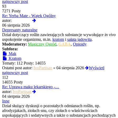
najnowszy post
93
7271 Posty
Re: Yerba Mate - Wątek Ogólny
Wyświetl
autor:
Termos789
najnowszy
06 sierpnia 2026
post
Depresanty naturalne
Dział dotyczący roślin zawierających substancje wywołujące
in vivo
uspokojenie organizmu, m.in.
kratom
i
sałata jadowita
.
Moderatorzy:
Magiczny Ogród
,
GABA
,
Opioidy
Subfora:
Mak
Kratom
Tematy:
112
Posty:
14655
Ostatni post autor:
IvoPartisan
«
04 sierpnia 2026
Wyświetl
najnowszy post
112
14655 Posty
Re: Uprawa maku lekarskiego -…
Wyświetl
autor:
IvoPartisan
najnowszy
04 sierpnia 2026
post
Inne
Dział służący dyskusji o pozostałych odmianach roślin, np.
afrodyzjakach, ziołach snu, czy ziołach o właściwościach
uspokajających i sedatywnych a także o substancjach pochodzących