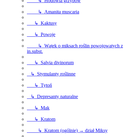
↳ Hodowla grzybów
↳ Amanita muscaria
↳ Kaktusy
↳ Powoje
↳ Wątek o miksach roślin powojowatych z
in.subst.
↳ Salvia divinorum
↳ Stymulanty roślinne
↳ Tytoń
↳ Depresanty naturalne
↳ Mak
↳ Kratom
↳ Kratom (ogólnie) → dział Miksy