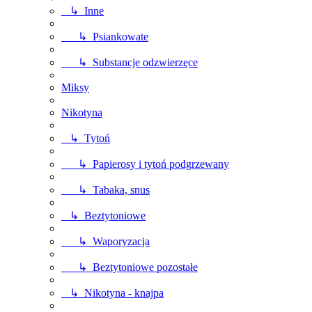
↳ Inne
↳ Psiankowate
↳ Substancje odzwierzęce
Miksy
Nikotyna
↳ Tytoń
↳ Papierosy i tytoń podgrzewany
↳ Tabaka, snus
↳ Beztytoniowe
↳ Waporyzacja
↳ Beztytoniowe pozostałe
↳ Nikotyna - knajpa