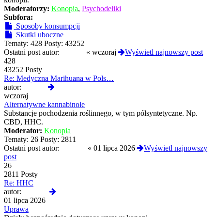
Moderatorzy:
Konopia
,
Psychodeliki
Subfora:
Sposoby konsumpcji
Skutki uboczne
Tematy:
428
Posty:
43252
Ostatni post autor:
liukang
«
wczoraj
Wyświetl najnowszy post
428
43252 Posty
Re: Medyczna Marihuana w Pols…
Wyświetl
autor:
liukang
najnowszy
wczoraj
post
Alternatywne kannabinole
Substancje pochodzenia roślinnego, w tym półsyntetyczne. Np.
CBD, HHC.
Moderator:
Konopia
Tematy:
26
Posty:
2811
Ostatni post autor:
Komiks
«
01 lipca 2026
Wyświetl najnowszy
post
26
2811 Posty
Re: HHC
Wyświetl
autor:
Komiks
najnowszy
01 lipca 2026
post
Uprawa