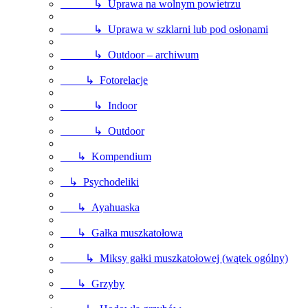
↳ Uprawa na wolnym powietrzu
↳ Uprawa w szklarni lub pod osłonami
↳ Outdoor – archiwum
↳ Fotorelacje
↳ Indoor
↳ Outdoor
↳ Kompendium
↳ Psychodeliki
↳ Ayahuaska
↳ Gałka muszkatołowa
↳ Miksy gałki muszkatołowej (wątek ogólny)
↳ Grzyby