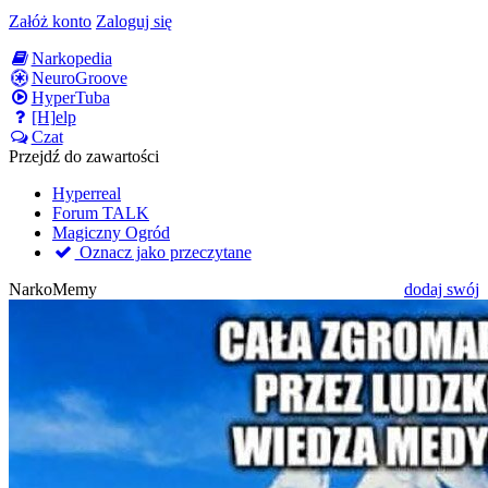
Załóż konto
Zaloguj się
Narkopedia
NeuroGroove
HyperTuba
[H]elp
Czat
Przejdź do zawartości
Hyperreal
Forum TALK
Magiczny Ogród
Oznacz jako przeczytane
NarkoMemy
dodaj swój