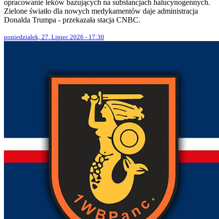
opracowanie leków bazujących na substancjach halucynogennych.
Zielone światło dla nowych medykamentów daje administracja
Donalda Trumpa - przekazała stacja CNBC.
poniedziałek, 27. Lipiec 2026 - 17:30