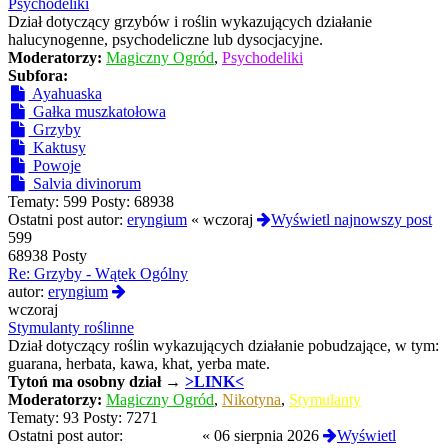
Psychodeliki
Dział dotyczący grzybów i roślin wykazujących działanie
halucynogenne, psychodeliczne lub dysocjacyjne.
Moderatorzy:
Magiczny Ogród
,
Psychodeliki
Subfora:
Ayahuaska
Gałka muszkatołowa
Grzyby
Kaktusy
Powoje
Salvia divinorum
Tematy:
599
Posty:
68938
Ostatni post autor:
eryngium
«
wczoraj
Wyświetl najnowszy post
599
68938 Posty
Re: Grzyby - Wątek Ogólny
Wyświetl
autor:
eryngium
najnowszy
wczoraj
post
Stymulanty roślinne
Dział dotyczący roślin wykazujących działanie pobudzające, w tym:
guarana, herbata, kawa, khat, yerba mate.
Tytoń
ma osobny dział →
>LINK<
Moderatorzy:
Magiczny Ogród
,
Nikotyna
,
Stymulanty
Tematy:
93
Posty:
7271
Ostatni post autor:
Termos789
«
06 sierpnia 2026
Wyświetl