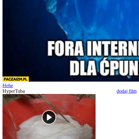
Hehe
HyperTuba
dodaj film