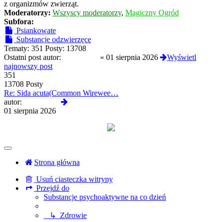
z organizmów zwierząt.
Moderatorzy:
Wszyscy moderatorzy
,
Magiczny Ogród
Subfora:
Psiankowate
Substancje odzwierzęce
Tematy:
351
Posty:
13708
Ostatni post autor:
Termos789
«
01 sierpnia 2026
Wyświetl
najnowszy post
351
13708 Posty
Re: Sida acuta(Common Wirewee…
Wyświetl
autor:
Termos789
najnowszy
01 sierpnia 2026
post
Strona główna
Usuń ciasteczka witryny
Przejdź do
Substancje psychoaktywne na co dzień
↳ Zdrowie