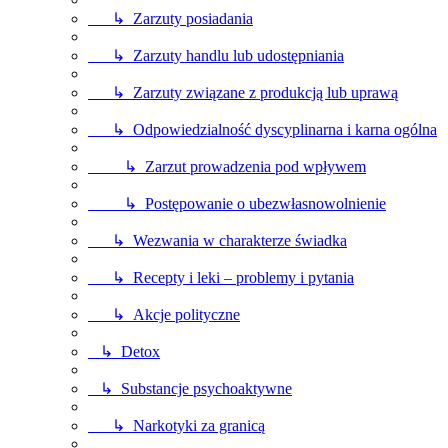
↳ Zarzuty posiadania
↳ Zarzuty handlu lub udostępniania
↳ Zarzuty związane z produkcją lub uprawą
↳ Odpowiedzialność dyscyplinarna i karna ogólna
↳ Zarzut prowadzenia pod wpływem
↳ Postępowanie o ubezwłasnowolnienie
↳ Wezwania w charakterze świadka
↳ Recepty i leki – problemy i pytania
↳ Akcje polityczne
↳ Detox
↳ Substancje psychoaktywne
↳ Narkotyki za granicą