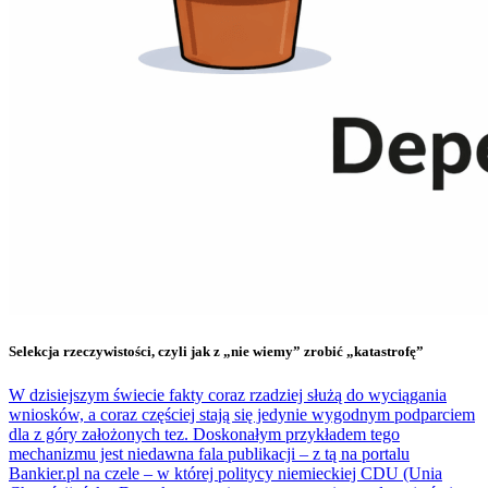
Selekcja rzeczywistości, czyli jak z „nie wiemy” zrobić „katastrofę”
W dzisiejszym świecie fakty coraz rzadziej służą do wyciągania
wniosków, a coraz częściej stają się jedynie wygodnym podparciem
dla z góry założonych tez. Doskonałym przykładem tego
mechanizmu jest niedawna fala publikacji – z tą na portalu
Bankier.pl na czele – w której politycy niemieckiej CDU (Unia