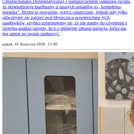
Chrześcijańsko-Demokratyczna) z namaszczeniem ogłaszają światu,
że depenalizacja marihuany u naszych sąsiadów to „kompletna
porażka”. Brzmi to poważnie, wręcz ostatecznie, jednak gdy tylko
odważymy się zajrzeć pod błyszczącą powierzchnię tych
nagłówków, szybko zorientujemy się, że nie mamy do czynienia z
rzetelną analizą raportu, lecz z misternie utkaną narracją, która ma
ten raport po prostu zagłuszyć.
piątek, 10. Kwiecień 2026 - 11:00