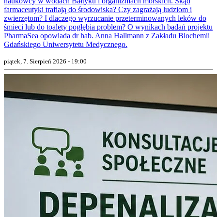
naukowcy w wodach Bałtyku i organizmach morskich. Skąd
farmaceutyki trafiają do środowiska? Czy zagrażają ludziom i
zwierzętom? I dlaczego wyrzucanie przeterminowanych leków do
śmieci lub do toalety pogłębia problem? O wynikach badań projektu
PharmaSea opowiada dr hab. Anna Hallmann z Zakładu Biochemii
Gdańskiego Uniwersytetu Medycznego.
piątek, 7. Sierpień 2026 - 19:00