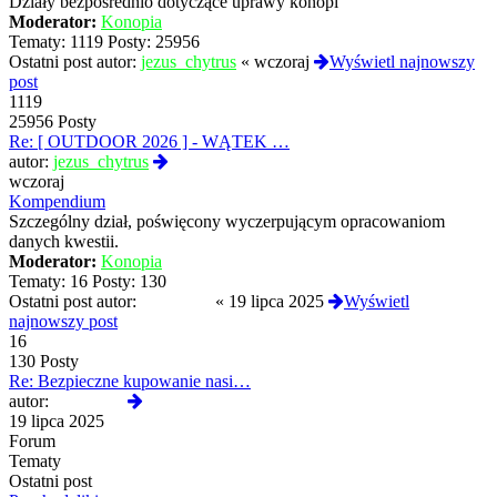
Działy bezpośrednio dotyczące uprawy konopi
Moderator:
Konopia
Tematy:
1119
Posty:
25956
Ostatni post autor:
jezus_chytrus
«
wczoraj
Wyświetl najnowszy
post
1119
25956 Posty
Re: [ OUTDOOR 2026 ] - WĄTEK …
Wyświetl
autor:
jezus_chytrus
najnowszy
wczoraj
post
Kompendium
Szczególny dział, poświęcony wyczerpującym opracowaniom
danych kwestii.
Moderator:
Konopia
Tematy:
16
Posty:
130
Ostatni post autor:
Bingb0ng
«
19 lipca 2025
Wyświetl
najnowszy post
16
130 Posty
Re: Bezpieczne kupowanie nasi…
Wyświetl
autor:
Bingb0ng
najnowszy
19 lipca 2025
post
Forum
Tematy
Ostatni post