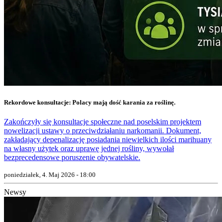
Rekordowe konsultacje: Polacy mają dość karania za roślinę.
Zakończyły się konsultacje społeczne nad poselskim projektem
nowelizacji ustawy o przeciwdziałaniu narkomanii. Dokument,
zakładający depenalizację posiadania niewielkich ilości marihuany
na własny użytek oraz uprawę jednej rośliny, wywołał
bezprecedensowe poruszenie obywatelskie.
poniedziałek, 4. Maj 2026 - 18:00
Newsy