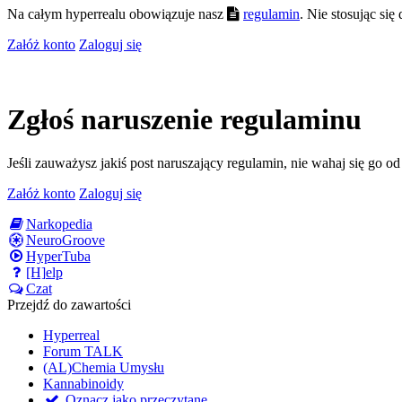
Na całym hyperrealu obowiązuje nasz
regulamin
. Nie stosując si
Załóż konto
Zaloguj się
Zgłoś naruszenie regulaminu
Jeśli zauważysz jakiś post naruszający regulamin, nie wahaj się go o
Załóż konto
Zaloguj się
Narkopedia
NeuroGroove
HyperTuba
[H]elp
Czat
Przejdź do zawartości
Hyperreal
Forum TALK
(AL)Chemia Umysłu
Kannabinoidy
Oznacz jako przeczytane