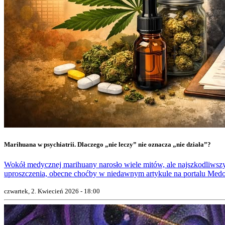
Marihuana w psychiatrii. Dlaczego „nie leczy” nie oznacza „nie działa”?
Wokół medycznej marihuany narosło wiele mitów, ale najszkodliwszy
uproszczenia, obecne choćby w niedawnym artykule na portalu Medo
czwartek, 2. Kwiecień 2026 - 18:00