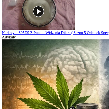
Narkotyki S05ES Z Punktu Widzenia Dilera ( Sezon 5 Odcinek Specj
Artykuły