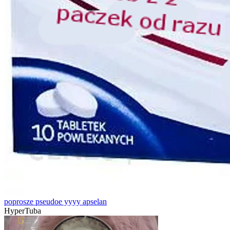
poprosze pseudoe yyyy apselan
HyperTuba