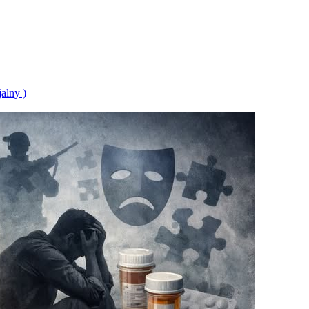
alny )