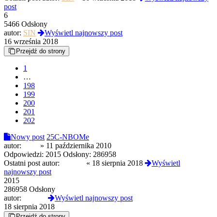
post
6
5466 Odsłony
autor:
SIN
Wyświetl najnowszy post
16 września 2018
Przejdź do strony
1
…
198
199
200
201
202
Nowy post
25C-NBOMe
autor:
opak
»
11 października 2010
Odpowiedzi:
2015
Odsłony:
286958
Ostatni post autor:
afobam
«
18 sierpnia 2018
Wyświetl
najnowszy post
2015
286958 Odsłony
autor:
afobam
Wyświetl najnowszy post
18 sierpnia 2018
Przejdź do strony