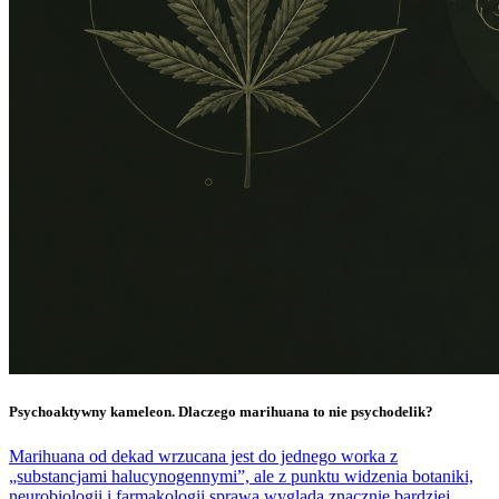
Psychoaktywny kameleon. Dlaczego marihuana to nie psychodelik?
Marihuana od dekad wrzucana jest do jednego worka z
„substancjami halucynogennymi”, ale z punktu widzenia botaniki,
neurobiologii i farmakologii sprawa wygląda znacznie bardziej