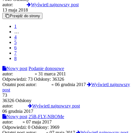
autor:
kacyk
Wyświetl najnowszy post
13 maja 2018
Przejdź do strony
1
…
4
5
6
7
8
Nowy post
Podanie donosowe
autor:
Chemman
»
31 marca 2011
Odpowiedzi:
73
Odsłony:
36326
Ostatni post autor:
Winny
«
06 grudnia 2017
Wyświetl najnowszy
post
73
36326 Odsłony
autor:
Winny
Wyświetl najnowszy post
06 grudnia 2017
Nowy post
25B-FLY-NBOMe
autor:
scat
»
07 maja 2017
Odpowiedzi:
0
Odsłony:
3969
Ostatni post autor:
scat
«
07 maja 2017
Wyświetl najnowszy post