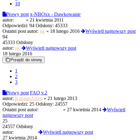
10
Nowy post
x-NBOxx - Dawkowanie
autor:
opak
»
21 kwietnia 2011
Odpowiedzi:
94
Odsłony:
45333
Ostatni post autor:
jsc
«
18 lutego 2016
Wyświetl najnowszy post
94
45333 Odsłony
autor:
jsc
Wyświetl najnowszy post
18 lutego 2016
Przejdź do strony
1
2
3
Nowy post
FAQ v.2
autor:
KapitanAizen
»
21 lutego 2013
Odpowiedzi:
25
Odsłony:
24557
Ostatni post autor:
szymonkus
«
27 kwietnia 2014
Wyświetl
najnowszy post
25
24557 Odsłony
autor:
szymonkus
Wyświetl najnowszy post
27 kwietnia 2014