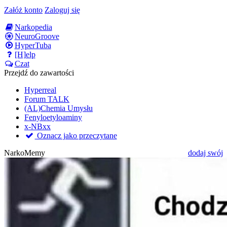
Załóż konto
Zaloguj się
Narkopedia
NeuroGroove
HyperTuba
[H]elp
Czat
Przejdź do zawartości
Hyperreal
Forum TALK
(AL)Chemia Umysłu
Fenyloetyloaminy
x-NBxx
Oznacz jako przeczytane
NarkoMemy
dodaj swój