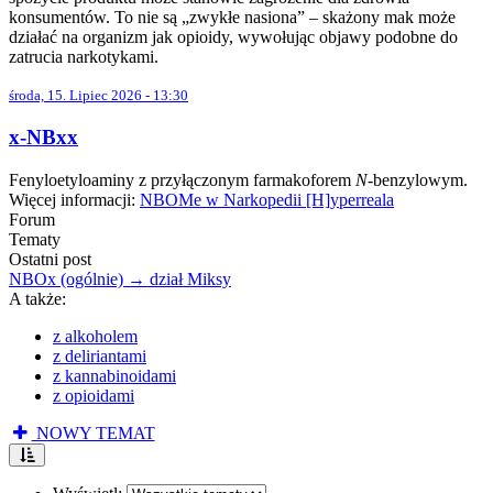
konsumentów. To nie są „zwykłe nasiona” – skażony mak może
działać na organizm jak opioidy, wywołując objawy podobne do
zatrucia narkotykami.
środa, 15. Lipiec 2026 - 13:30
x-NBxx
Fenyloetyloaminy z przyłączonym farmakoforem
N
-benzylowym.
Więcej informacji:
NBOMe w Narkopedii [H]yperreala
Forum
Tematy
Ostatni post
NBOx (ogólnie) → dział Miksy
A także:
z alkoholem
z deliriantami
z kannabinoidami
z opioidami
NOWY TEMAT