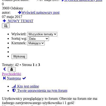
0
3969 Odsłony
autor:
scat
Wyświetl najnowszy post
07 maja 2017
NOWY TEMAT
Wyświetl:
Sortuj wg:
Kierunek:
Tematy: 42 •
Strona
1
z
3
Psychodeliki
Następna
Kto jest online
Twoje uprawnienia na tym forum
Użytkownicy przeglądający to forum: Obecnie na forum nie ma
żadnego zarejestrowanego użytkownika i 1 gość