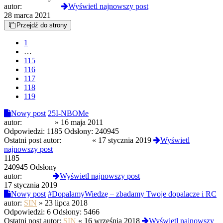
autor:
EmeritusIII
Wyświetl najnowszy post
28 marca 2021
Przejdź do strony
1
…
115
116
117
118
119
Nowy post
25I-NBOMe
autor:
MaciekB
»
16 maja 2011
Odpowiedzi:
1185
Odsłony:
240945
Ostatni post autor:
Elkov21
«
17 stycznia 2019
Wyświetl
najnowszy post
1185
240945 Odsłony
autor:
Elkov21
Wyświetl najnowszy post
17 stycznia 2019
Nowy post
#DopalamyWiedzę – zbadamy Twoje dopalacze i RC
autor:
SIN
»
23 lipca 2018
Odpowiedzi:
6
Odsłony:
5466
Ostatni post autor:
SIN
«
16 września 2018
Wyświetl najnowszy