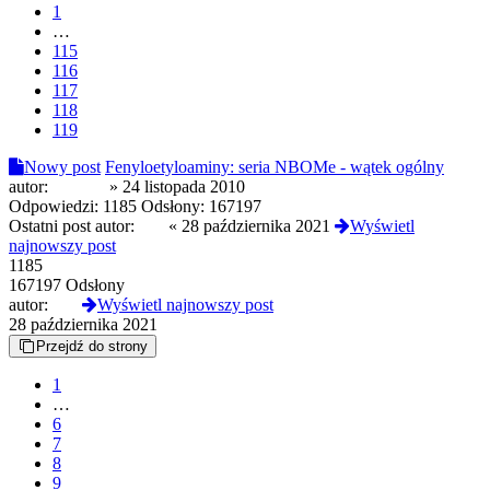
1
…
115
116
117
118
119
Nowy post
Fenyloetyloaminy: seria NBOMe - wątek ogólny
autor:
chusajn
»
24 listopada 2010
Odpowiedzi:
1185
Odsłony:
167197
Ostatni post autor:
l0lz
«
28 października 2021
Wyświetl
najnowszy post
1185
167197 Odsłony
autor:
l0lz
Wyświetl najnowszy post
28 października 2021
Przejdź do strony
1
…
6
7
8
9