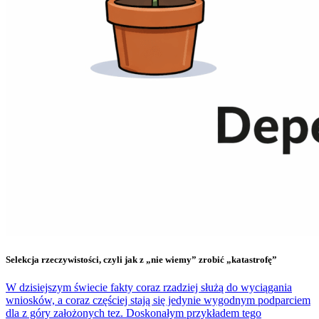
Selekcja rzeczywistości, czyli jak z „nie wiemy” zrobić „katastrofę”
W dzisiejszym świecie fakty coraz rzadziej służą do wyciągania
wniosków, a coraz częściej stają się jedynie wygodnym podparciem
dla z góry założonych tez. Doskonałym przykładem tego