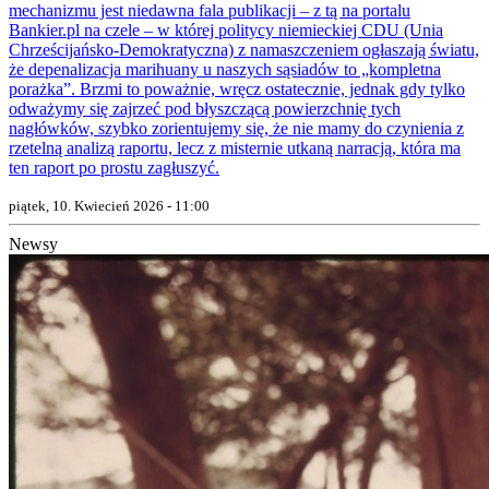
mechanizmu jest niedawna fala publikacji – z tą na portalu
Bankier.pl na czele – w której politycy niemieckiej CDU (Unia
Chrześcijańsko-Demokratyczna) z namaszczeniem ogłaszają światu,
że depenalizacja marihuany u naszych sąsiadów to „kompletna
porażka”. Brzmi to poważnie, wręcz ostatecznie, jednak gdy tylko
odważymy się zajrzeć pod błyszczącą powierzchnię tych
nagłówków, szybko zorientujemy się, że nie mamy do czynienia z
rzetelną analizą raportu, lecz z misternie utkaną narracją, która ma
ten raport po prostu zagłuszyć.
piątek, 10. Kwiecień 2026 - 11:00
Newsy