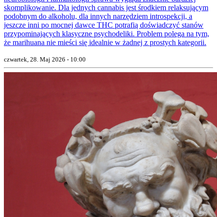
skomplikowanie. Dla jednych cannabis jest środkiem relaksującym
podobnym do alkoholu, dla innych narzędziem introspekcji, a
jeszcze inni po mocnej dawce THC potrafią doświadczyć stanów
przypominających klasyczne psychodeliki. Problem polega na tym,
że marihuana nie mieści się idealnie w żadnej z prostych kategorii.
czwartek, 28. Maj 2026 - 10:00