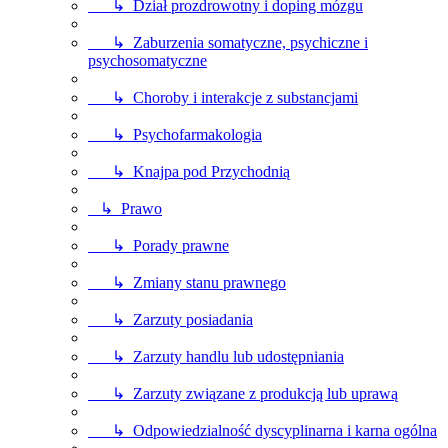
↳ Dział prozdrowotny i doping mózgu
↳ Zaburzenia somatyczne, psychiczne i
psychosomatyczne
↳ Choroby i interakcje z substancjami
↳ Psychofarmakologia
↳ Knajpa pod Przychodnią
↳ Prawo
↳ Porady prawne
↳ Zmiany stanu prawnego
↳ Zarzuty posiadania
↳ Zarzuty handlu lub udostępniania
↳ Zarzuty związane z produkcją lub uprawą
↳ Odpowiedzialność dyscyplinarna i karna ogólna