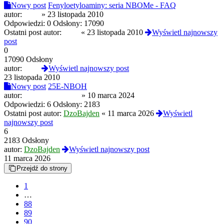
Nowy post
Fenyloetyloaminy: seria NBOMe - FAQ
autor:
opak
»
23 listopada 2010
Odpowiedzi:
0
Odsłony:
17090
Ostatni post autor:
opak
«
23 listopada 2010
Wyświetl najnowszy
post
0
17090 Odsłony
autor:
opak
Wyświetl najnowszy post
23 listopada 2010
Nowy post
25E-NBOH
autor:
izopropylofenidat
»
10 marca 2024
Odpowiedzi:
6
Odsłony:
2183
Ostatni post autor:
DzoBajden
«
11 marca 2026
Wyświetl
najnowszy post
6
2183 Odsłony
autor:
DzoBajden
Wyświetl najnowszy post
11 marca 2026
Przejdź do strony
1
…
88
89
90