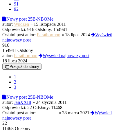
91
92
Nowy post
25B-NBOMe
autor:
Wildzen
»
15 listopada 2011
Odpowiedzi:
916
Odsłony:
154941
Ostatni post autor:
Parathormon
«
18 lipca 2024
Wyświetl
najnowszy post
916
154941 Odsłony
autor:
Parathormon
Wyświetl najnowszy post
18 lipca 2024
Przejdź do strony
1
2
3
Nowy post
25E-NBOMe
autor:
JanXXIII
»
24 stycznia 2011
Odpowiedzi:
22
Odsłony:
11468
Ostatni post autor:
EmeritusIII
«
28 marca 2021
Wyświetl
najnowszy post
22
11468 Odsłony