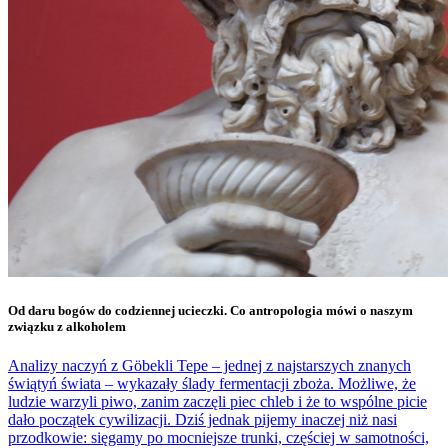
Od daru bogów do codziennej ucieczki. Co antropologia mówi o naszym
związku z alkoholem
Analizy naczyń z Göbekli Tepe – jednej z najstarszych znanych
świątyń świata – wykazały ślady fermentacji zboża. Możliwe, że
ludzie warzyli piwo, zanim zaczęli piec chleb i że to wspólne picie
dało początek cywilizacji. Dziś jednak pijemy inaczej niż nasi
przodkowie: sięgamy po mocniejsze trunki, częściej w samotności,