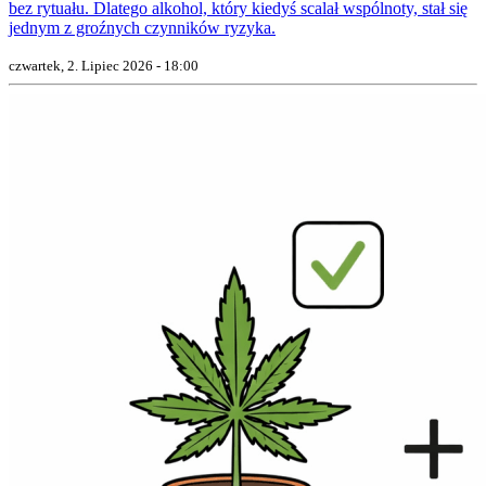
bez rytuału. Dlatego alkohol, który kiedyś scalał wspólnoty, stał się
jednym z groźnych czynników ryzyka.
czwartek, 2. Lipiec 2026 - 18:00