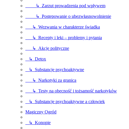
↳ Zarzut prowadzenia pod wpływem
↳ Postępowanie o ubezwłasnowolnienie
↳ Wezwania w charakterze świadka
↳ Recepty i leki – problemy i pytania
↳ Akcje polityczne
↳ Detox
↳ Substancje psychoaktywne
↳ Narkotyki za granicą
↳ Testy na obecność i tożsamość narkotyków
↳ Substancje psychoaktywne a człowiek
Magiczny Ogród
↳ Konopie