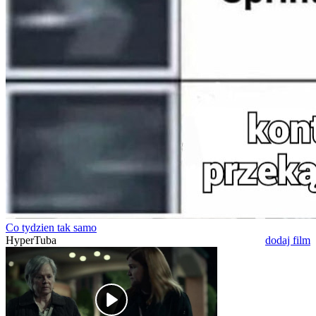
Co tydzien tak samo
HyperTuba
dodaj film