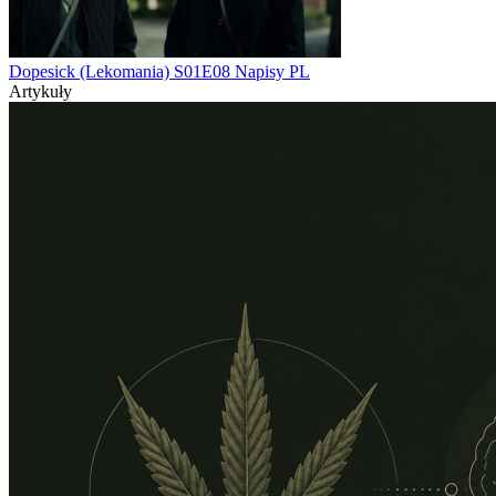
Dopesick (Lekomania) S01E08 Napisy PL
Artykuły