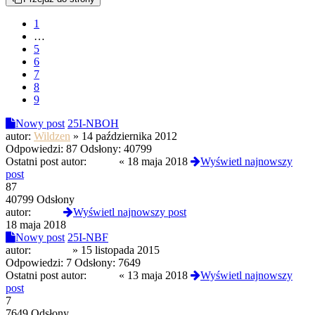
1
…
5
6
7
8
9
Nowy post
25I-NBOH
autor:
Wildzen
»
14 października 2012
Odpowiedzi:
87
Odsłony:
40799
Ostatni post autor:
Nivea
«
18 maja 2018
Wyświetl najnowszy
post
87
40799 Odsłony
autor:
Nivea
Wyświetl najnowszy post
18 maja 2018
Nowy post
25I-NBF
autor:
davidb1
»
15 listopada 2015
Odpowiedzi:
7
Odsłony:
7649
Ostatni post autor:
kacyk
«
13 maja 2018
Wyświetl najnowszy
post
7
7649 Odsłony