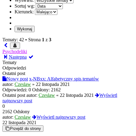
Wyświetl:
Sortuj wg:
Kierunek:
Tematy: 42 •
Strona
1
z
3
Psychodeliki
Następna
Tematy
Odpowiedzi
Ostatni post
Nowy post
x-NBxx: Alfabetyczny spis tematów
autor:
Czeslaw
»
22 listopada 2021
Odpowiedzi:
0
Odsłony:
2162
Ostatni post autor:
Czeslaw
«
22 listopada 2021
Wyświetl
najnowszy post
0
2162 Odsłony
autor:
Czeslaw
Wyświetl najnowszy post
22 listopada 2021
Przejdź do strony