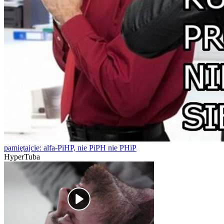
pamiętajcie: alfa-PiHP, nie PiPH nie PHiP
HyperTuba