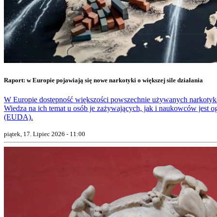
Raport: w Europie pojawiają się nowe narkotyki o większej sile działania
W Europie dostępność większości powszechnie używanych narkotyków
Wiedza na ich temat u osób je zażywających, jak i naukowców jest o
(EUDA).
piątek, 17. Lipiec 2026 - 11:00