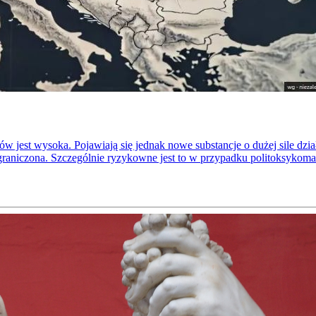
 jest wysoka. Pojawiają się jednak nowe substancje o dużej sile dz
graniczona. Szczególnie ryzykowne jest to w przypadku politoksykoma