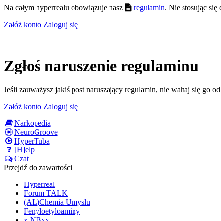
Na całym hyperrealu obowiązuje nasz
regulamin
. Nie stosując si
Załóż konto
Zaloguj się
Zgłoś naruszenie regulaminu
Jeśli zauważysz jakiś post naruszający regulamin, nie wahaj się go o
Załóż konto
Zaloguj się
Narkopedia
NeuroGroove
HyperTuba
[H]elp
Czat
Przejdź do zawartości
Hyperreal
Forum TALK
(AL)Chemia Umysłu
Fenyloetyloaminy
x-NBxx