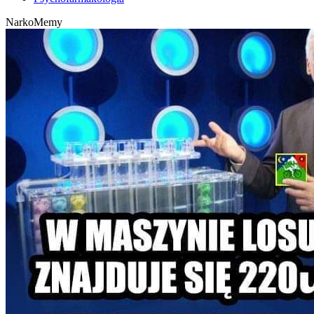
NarkoMemy