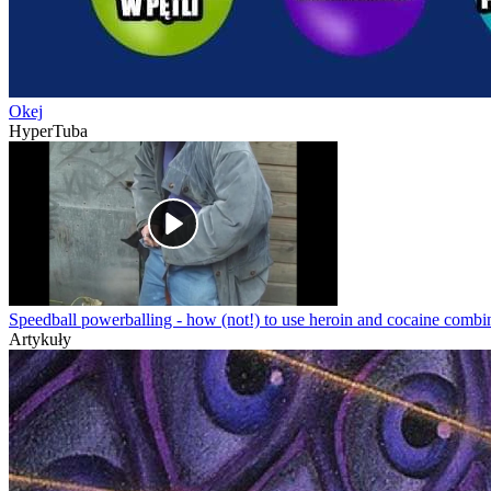
Okej
HyperTuba
Speedball powerballing - how (not!) to use heroin and cocaine com
Artykuły