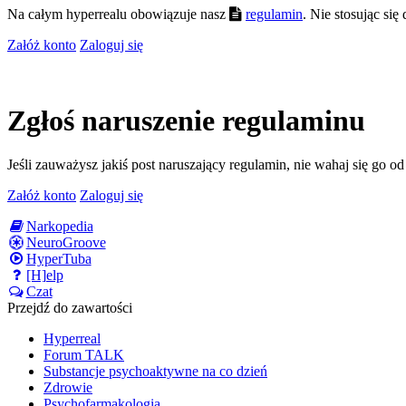
Na całym hyperrealu obowiązuje nasz
regulamin
. Nie stosując si
Załóż konto
Zaloguj się
Zgłoś naruszenie regulaminu
Jeśli zauważysz jakiś post naruszający regulamin, nie wahaj się go o
Załóż konto
Zaloguj się
Narkopedia
NeuroGroove
HyperTuba
[H]elp
Czat
Przejdź do zawartości
Hyperreal
Forum TALK
Substancje psychoaktywne na co dzień
Zdrowie
Psychofarmakologia