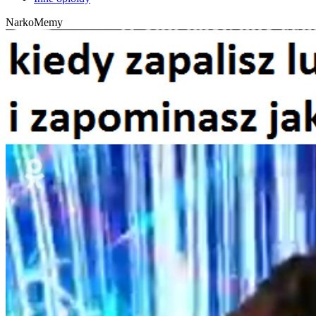
NarkoMemy