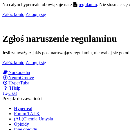
Na całym hyperrealu obowiązuje nasz
regulamin
. Nie stosując si
Załóż konto
Zaloguj się
Zgłoś naruszenie regulaminu
Jeśli zauważysz jakiś post naruszający regulamin, nie wahaj się go o
Załóż konto
Zaloguj się
Narkopedia
NeuroGroove
HyperTuba
[H]elp
Czat
Przejdź do zawartości
Hyperreal
Forum TALK
(AL)Chemia Umysłu
Opioidy
Inne opioidy