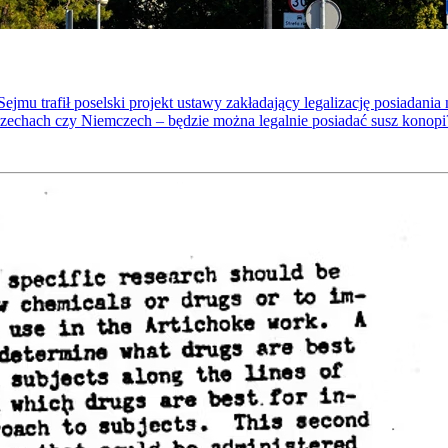
u trafił poselski projekt ustawy zakładający legalizację posiadania 
zechach czy Niemczech – będzie można legalnie posiadać susz konopi