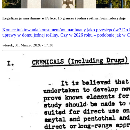
Legalizacja marihuany w Polsce: 15 g suszu i jedna roślina. Sejm zdecyduje
Koniec traktowania konsumentów marihuany jako przestępców? Do Sejm
uprawy w domu jednej rośliny. Czy w 2026 roku – podobnie jak w C
wtorek, 31. Marzec 2026 - 17:30