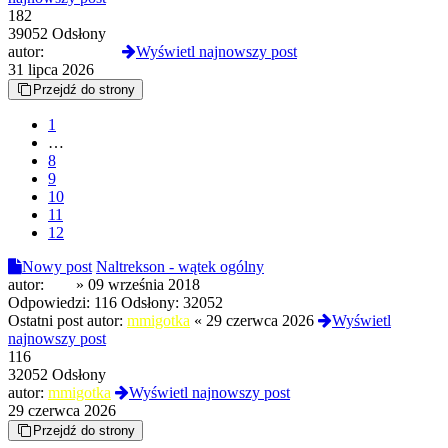
182
39052 Odsłony
autor:
NahoyCito
Wyświetl najnowszy post
31 lipca 2026
Przejdź do strony
1
…
8
9
10
11
12
Nowy post
Naltrekson - wątek ogólny
autor:
180
»
09 września 2018
Odpowiedzi:
116
Odsłony:
32052
Ostatni post autor:
mmigotka
«
29 czerwca 2026
Wyświetl
najnowszy post
116
32052 Odsłony
autor:
mmigotka
Wyświetl najnowszy post
29 czerwca 2026
Przejdź do strony