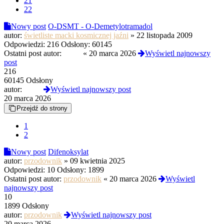
21
22
Nowy post
O-DSMT - O-Demetylotramadol
autor:
świetliste macki kosmicznej jaźni
»
22 listopada 2009
Odpowiedzi:
216
Odsłony:
60145
Ostatni post autor:
Ćbvn
«
20 marca 2026
Wyświetl najnowszy
post
216
60145 Odsłony
autor:
Ćbvn
Wyświetl najnowszy post
20 marca 2026
Przejdź do strony
1
2
Nowy post
Difenoksylat
autor:
przodownik
»
09 kwietnia 2025
Odpowiedzi:
10
Odsłony:
1899
Ostatni post autor:
przodownik
«
20 marca 2026
Wyświetl
najnowszy post
10
1899 Odsłony
autor:
przodownik
Wyświetl najnowszy post
20 marca 2026