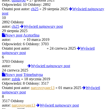
autor:
qustavoq
»
27 grudnia 2021
Odpowiedzi:
10
Odsłony:
2892
Ostatni post autor:
cb25
«
29 sierpnia 2025
Wyświetl najnowszy
post
10
2892 Odsłony
autor:
cb25
Wyświetl najnowszy post
29 sierpnia 2025
Nowy post
Acetorfina
autor:
DrYale
»
10 marca 2019
Odpowiedzi:
6
Odsłony:
3703
Ostatni post autor:
Amunicja
«
24 czerwca 2025
Wyświetl
najnowszy post
6
3703 Odsłony
autor:
Amunicja
Wyświetl najnowszy post
24 czerwca 2025
Nowy post
Trimebutyna
autor:
zubik
»
18 stycznia 2019
Odpowiedzi:
8
Odsłony:
3517
Ostatni post autor:
narcovoyage13
«
01 marca 2025
Wyświetl
najnowszy post
8
3517 Odsłony
autor:
narcovoyage13
Wyświetl najnowszy post