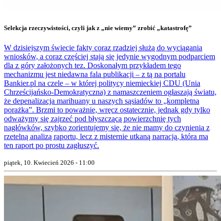
Selekcja rzeczywistości, czyli jak z „nie wiemy” zrobić „katastrofę”
W dzisiejszym świecie fakty coraz rzadziej służą do wyciągania
wniosków, a coraz częściej stają się jedynie wygodnym podparciem
dla z góry założonych tez. Doskonałym przykładem tego
mechanizmu jest niedawna fala publikacji – z tą na portalu
Bankier.pl na czele – w której politycy niemieckiej CDU (Unia
Chrześcijańsko-Demokratyczna) z namaszczeniem ogłaszają światu,
że depenalizacja marihuany u naszych sąsiadów to „kompletna
porażka”. Brzmi to poważnie, wręcz ostatecznie, jednak gdy tylko
odważymy się zajrzeć pod błyszczącą powierzchnię tych
nagłówków, szybko zorientujemy się, że nie mamy do czynienia z
rzetelną analizą raportu, lecz z misternie utkaną narracją, która ma
ten raport po prostu zagłuszyć.
piątek, 10. Kwiecień 2026 - 11:00