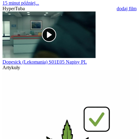
15 minut później...
HyperTuba
dodaj film
Dopesick (Lekomania) S01E05 Napisy PL
Artykuły