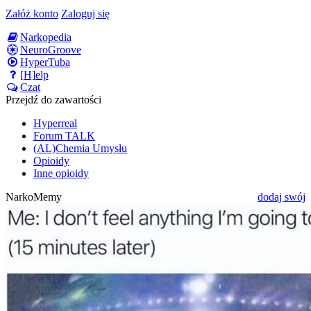
Załóż konto
Zaloguj się
Narkopedia
NeuroGroove
HyperTuba
[H]elp
Czat
Przejdź do zawartości
Hyperreal
Forum TALK
(AL)Chemia Umysłu
Opioidy
Inne opioidy
NarkoMemy
dodaj swój