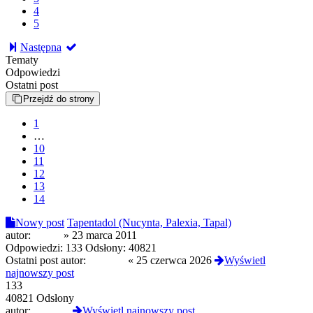
4
5
Następna
Tematy
Odpowiedzi
Ostatni post
Przejdź do strony
1
…
10
11
12
13
14
Nowy post
Tapentadol (Nucynta, Palexia, Tapal)
autor:
Nozer
»
23 marca 2011
Odpowiedzi:
133
Odsłony:
40821
Ostatni post autor:
london5
«
25 czerwca 2026
Wyświetl
najnowszy post
133
40821 Odsłony
autor:
london5
Wyświetl najnowszy post