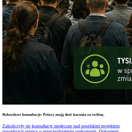
Rekordowe konsultacje: Polacy mają dość karania za roślinę.
Zakończyły się konsultacje społeczne nad poselskim projektem
nowelizacji ustawy o przeciwdziałaniu narkomanii. Dokument,