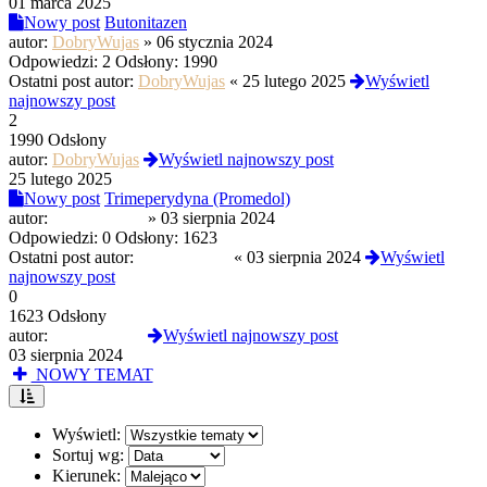
01 marca 2025
Nowy post
Butonitazen
autor:
DobryWujas
»
06 stycznia 2024
Odpowiedzi:
2
Odsłony:
1990
Ostatni post autor:
DobryWujas
«
25 lutego 2025
Wyświetl
najnowszy post
2
1990 Odsłony
autor:
DobryWujas
Wyświetl najnowszy post
25 lutego 2025
Nowy post
Trimeperydyna (Promedol)
autor:
Triptamine77
»
03 sierpnia 2024
Odpowiedzi:
0
Odsłony:
1623
Ostatni post autor:
Triptamine77
«
03 sierpnia 2024
Wyświetl
najnowszy post
0
1623 Odsłony
autor:
Triptamine77
Wyświetl najnowszy post
03 sierpnia 2024
NOWY TEMAT
Wyświetl:
Sortuj wg:
Kierunek: