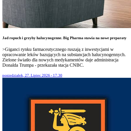
Jad ropuch i grzyby halucynogenne. Big Pharma stawia na nowe preparaty
>Giganci rynku farmaceutycznego ruszają z inwestycjami w
opracowanie leków bazujących na substancjach halucynogennych.
Zielone światło dla nowych medykamentów daje administracja
Donalda Trumpa - przekazała stacja CNBC.
poniedziałek, 27. Lipiec 2026 - 17:30