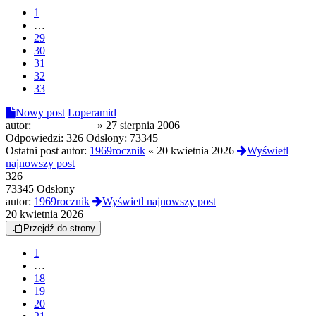
1
…
29
30
31
32
33
Nowy post
Loperamid
autor:
clomipramine
»
27 sierpnia 2006
Odpowiedzi:
326
Odsłony:
73345
Ostatni post autor:
1969rocznik
«
20 kwietnia 2026
Wyświetl
najnowszy post
326
73345 Odsłony
autor:
1969rocznik
Wyświetl najnowszy post
20 kwietnia 2026
Przejdź do strony
1
…
18
19
20