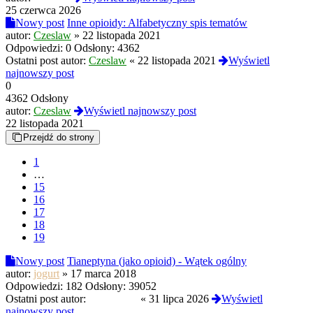
25 czerwca 2026
Nowy post
Inne opioidy: Alfabetyczny spis tematów
autor:
Czeslaw
»
22 listopada 2021
Odpowiedzi:
0
Odsłony:
4362
Ostatni post autor:
Czeslaw
«
22 listopada 2021
Wyświetl
najnowszy post
0
4362 Odsłony
autor:
Czeslaw
Wyświetl najnowszy post
22 listopada 2021
Przejdź do strony
1
…
15
16
17
18
19
Nowy post
Tianeptyna (jako opioid) - Wątek ogólny
autor:
jogurt
»
17 marca 2018
Odpowiedzi:
182
Odsłony:
39052
Ostatni post autor:
NahoyCito
«
31 lipca 2026
Wyświetl
najnowszy post