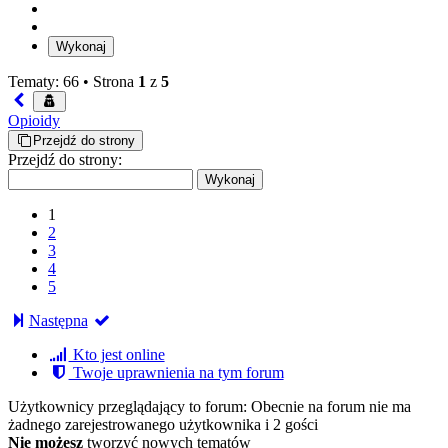
Tematy: 66 •
Strona
1
z
5
Opioidy
Przejdź do strony
Przejdź do strony:
1
2
3
4
5
Następna
Kto jest online
Twoje uprawnienia na tym forum
Użytkownicy przeglądający to forum: Obecnie na forum nie ma
żadnego zarejestrowanego użytkownika i 2 gości
Nie możesz
tworzyć nowych tematów