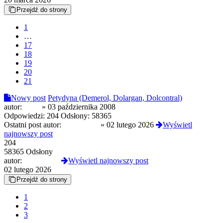
Przejdź do strony
1
…
17
18
19
20
21
Nowy post
Petydyna (Demerol, Dolargan, Dolcontral)
autor:
looki
»
03 października 2008
Odpowiedzi:
204
Odsłony:
58365
Ostatni post autor:
Grzejnik80
«
02 lutego 2026
Wyświetl
najnowszy post
204
58365 Odsłony
autor:
Grzejnik80
Wyświetl najnowszy post
02 lutego 2026
Przejdź do strony
1
2
3