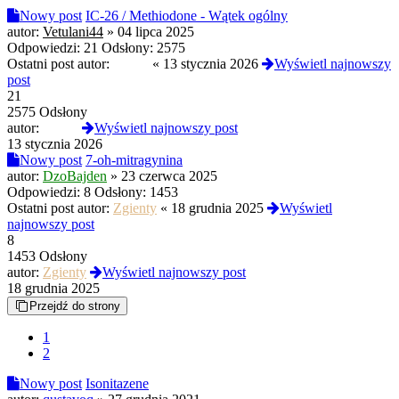
Nowy post
IC-26 / Methiodone - Wątek ogólny
autor:
Vetulani44
»
04 lipca 2025
Odpowiedzi:
21
Odsłony:
2575
Ostatni post autor:
oxy77
«
13 stycznia 2026
Wyświetl najnowszy
post
21
2575 Odsłony
autor:
oxy77
Wyświetl najnowszy post
13 stycznia 2026
Nowy post
7-oh-mitragynina
autor:
DzoBajden
»
23 czerwca 2025
Odpowiedzi:
8
Odsłony:
1453
Ostatni post autor:
Zgienty
«
18 grudnia 2025
Wyświetl
najnowszy post
8
1453 Odsłony
autor:
Zgienty
Wyświetl najnowszy post
18 grudnia 2025
Przejdź do strony
1
2
Nowy post
Isonitazene