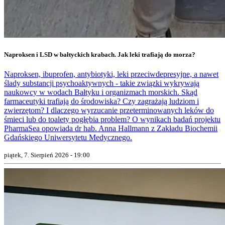
Naproksen i LSD w bałtyckich krabach. Jak leki trafiają do morza?
Naproksen, ibuprofen, antybiotyki, leki przeciwdepresyjne, a nawet
ślady substancji psychoaktywnych - takie związki wykrywają
naukowcy w wodach Bałtyku i organizmach morskich. Skąd
farmaceutyki trafiają do środowiska? Czy zagrażają ludziom i
zwierzętom? I dlaczego wyrzucanie przeterminowanych leków do
śmieci lub do toalety pogłębia problem? O wynikach badań projektu
PharmaSea opowiada dr hab. Anna Hallmann z Zakładu Biochemii
Gdańskiego Uniwersytetu Medycznego.
piątek, 7. Sierpień 2026 - 19:00