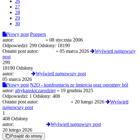
26
27
28
29
30
Nowy post
Poppers
autor:
PanMuchomor
»
08 stycznia 2006
Odpowiedzi:
299
Odsłony:
18190
Ostatni post autor:
awonor
«
05 marca 2026
Wyświetl najnowszy
post
299
18190 Odsłony
autor:
awonor
Wyświetl najnowszy post
05 marca 2026
Nowy post
N2O - konfrontacja ze śmiercią oraz ogromny ból
autor:
afrykanskiczarodziej
»
19 grudnia 2025
Odpowiedzi:
1
Odsłony:
408
Ostatni post autor:
CloneserSztuki
«
20 lutego 2026
Wyświetl
najnowszy post
1
408 Odsłony
autor:
CloneserSztuki
Wyświetl najnowszy post
20 lutego 2026
Przejdź do strony