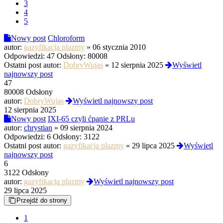
3
4
5
Nowy post
Chloroform
autor:
gazyfikacja plazmy
»
06 stycznia 2010
Odpowiedzi:
47
Odsłony:
80008
Ostatni post autor:
DobryWujas
«
12 sierpnia 2025
Wyświetl
najnowszy post
47
80008 Odsłony
autor:
DobryWujas
Wyświetl najnowszy post
12 sierpnia 2025
Nowy post
IXI-65 czyli ćpanie z PRLu
autor:
chrystian
»
09 sierpnia 2024
Odpowiedzi:
6
Odsłony:
3122
Ostatni post autor:
gazyfikacja plazmy
«
29 lipca 2025
Wyświetl
najnowszy post
6
3122 Odsłony
autor:
gazyfikacja plazmy
Wyświetl najnowszy post
29 lipca 2025
Przejdź do strony
1