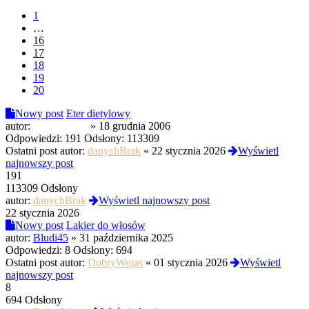
1
…
16
17
18
19
20
Nowy post
Eter dietylowy
autor:
syntax_error
»
18 grudnia 2006
Odpowiedzi:
191
Odsłony:
113309
Ostatni post autor:
danychBrak
«
22 stycznia 2026
Wyświetl
najnowszy post
191
113309 Odsłony
autor:
danychBrak
Wyświetl najnowszy post
22 stycznia 2026
Nowy post
Lakier do włosów
autor:
Bludi45
»
31 października 2025
Odpowiedzi:
8
Odsłony:
694
Ostatni post autor:
DobryWujas
«
01 stycznia 2026
Wyświetl
najnowszy post
8
694 Odsłony