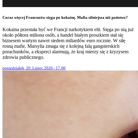
Coraz więcej Francuzów sięga po kokainę. Mafia silniejsza niż państwo?
Kokaina przestała być we Francji narkotykiem elit. Sięga po nią już
około półtora miliona osób, a handel białym proszkiem stał się
biznesem wartym nawet siedem miliardów euro rocznie. W siłę
rosną mafie, Marsylia zmaga się z kolejną falą gangsterskich
porachunków, a eksperci alarmują, że kraj mierzy się z kryzysem
zdrowia publicznego.
poniedziałek, 20. Lipiec 2026 - 17:00