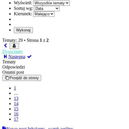
Wyświetl:
Sortuj wg:
Kierunek:
Tematy: 29 •
Strona
1
z
2
Dysocjanty
Następna
Tematy
Odpowiedzi
Ostatni post
Przejdź do strony
1
…
13
14
15
16
17
Nowy post
Inhalanty - wątek ogólny