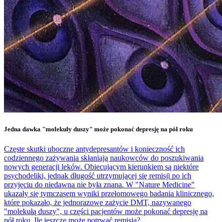
Jedna dawka "molekuły duszy" może pokonać depresję na pół roku
Częste skutki uboczne antydepresantów i konieczność ich
codziennego zażywania skłaniają naukowców do poszukiwania
nowych generacji leków. Obiecującym kierunkiem są niektóre
psychodeliki, jednak długość utrzymującej się remisji po ich
przyjęciu do niedawna nie była znana. W "Nature Medicine"
ukazały się tymczasem wyniki przełomowego badania klinicznego,
które pokazało, że jednorazowe zażycie DMT, nazywanego
"molekułą duszy", u części pacjentów może pokonać depresję na
pół roku. Ile jeszcze może potrwać remisja?