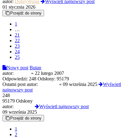
autor:
DobryWujas
Wyświetl najnowszy post
01 stycznia 2026
Przejdź do strony
1
…
21
22
23
24
25
Nowy post
Butan
autor:
codeine
»
22 lutego 2007
Odpowiedzi:
248
Odsłony:
95179
Ostatni post autor:
Piroman2
«
09 września 2025
Wyświetl
najnowszy post
248
95179 Odsłony
autor:
Piroman2
Wyświetl najnowszy post
09 września 2025
Przejdź do strony
1
2