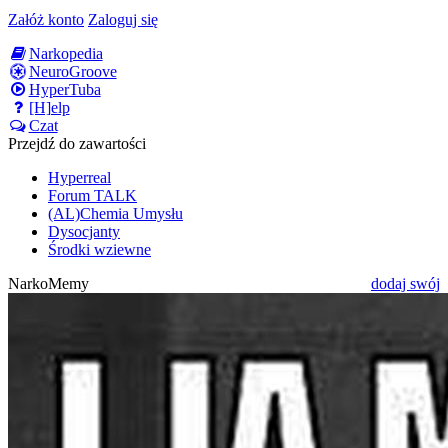
Załóż konto
Zaloguj się
Narkopedia
NeuroGroove
HyperTuba
[H]elp
Czat
Przejdź do zawartości
Hyperreal
Forum TALK
(AL)Chemia Umysłu
Dysocjanty
Środki wziewne
NarkoMemy
dodaj swój