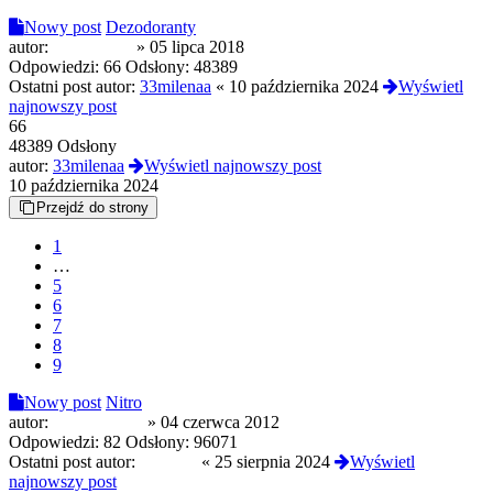
Nowy post
Dezodoranty
autor:
sfiksowany
»
05 lipca 2018
Odpowiedzi:
66
Odsłony:
48389
Ostatni post autor:
33milenaa
«
10 października 2024
Wyświetl
najnowszy post
66
48389 Odsłony
autor:
33milenaa
Wyświetl najnowszy post
10 października 2024
Przejdź do strony
1
…
5
6
7
8
9
Nowy post
Nitro
autor:
christofanow
»
04 czerwca 2012
Odpowiedzi:
82
Odsłony:
96071
Ostatni post autor:
london5
«
25 sierpnia 2024
Wyświetl
najnowszy post