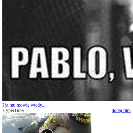
I ja mu mowię wtedy...
HyperTuba
dodaj film