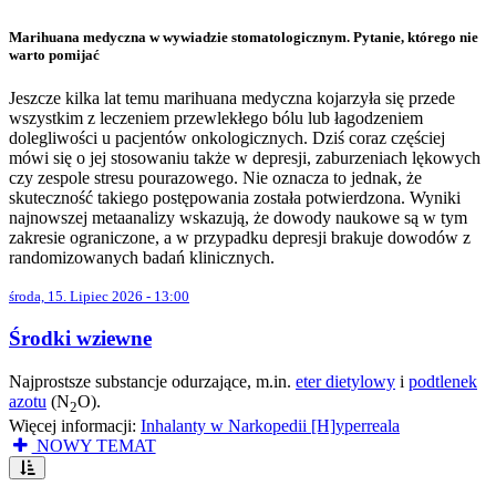
Marihuana medyczna w wywiadzie stomatologicznym. Pytanie, którego nie
warto pomijać
Jeszcze kilka lat temu marihuana medyczna kojarzyła się przede
wszystkim z leczeniem przewlekłego bólu lub łagodzeniem
dolegliwości u pacjentów onkologicznych. Dziś coraz częściej
mówi się o jej stosowaniu także w depresji, zaburzeniach lękowych
czy zespole stresu pourazowego. Nie oznacza to jednak, że
skuteczność takiego postępowania została potwierdzona. Wyniki
najnowszej metaanalizy wskazują, że dowody naukowe są w tym
zakresie ograniczone, a w przypadku depresji brakuje dowodów z
randomizowanych badań klinicznych.
środa, 15. Lipiec 2026 - 13:00
Środki wziewne
Najprostsze substancje odurzające, m.in.
eter dietylowy
i
podtlenek
azotu
(N
O).
2
Więcej informacji:
Inhalanty w Narkopedii [H]yperreala
NOWY TEMAT