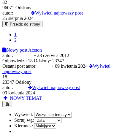
82
96071 Odsłony
autor:
london5
Wyświetl najnowszy post
25 sierpnia 2024
Przejdź do strony
1
2
Nowy post
Aceton
autor:
picziklaki
»
23 czerwca 2012
Odpowiedzi:
18
Odsłony:
23347
Ostatni post autor:
Czoug
«
09 kwietnia 2024
Wyświetl
najnowszy post
18
23347 Odsłony
autor:
Czoug
Wyświetl najnowszy post
09 kwietnia 2024
NOWY TEMAT
Wyświetl:
Sortuj wg:
Kierunek: