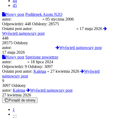
44
45
Nowy post
Podtlenek Azotu N2O
autor:
sprawdzone_info
»
05 stycznia 2006
Odpowiedzi:
448
Odsłony:
28575
Ostatni post autor:
PowaznyRozwazny3322
«
17 maja 2026
Wyświetl najnowszy post
448
28575 Odsłony
autor:
PowaznyRozwazny3322
Wyświetl najnowszy post
17 maja 2026
Nowy post
Sprężone powietrze
autor:
london5
»
18 lipca 2024
Odpowiedzi:
9
Odsłony:
3097
Ostatni post autor:
Kaletaa
«
27 kwietnia 2026
Wyświetl
najnowszy post
9
3097 Odsłony
autor:
Kaletaa
Wyświetl najnowszy post
27 kwietnia 2026
Przejdź do strony
1
…