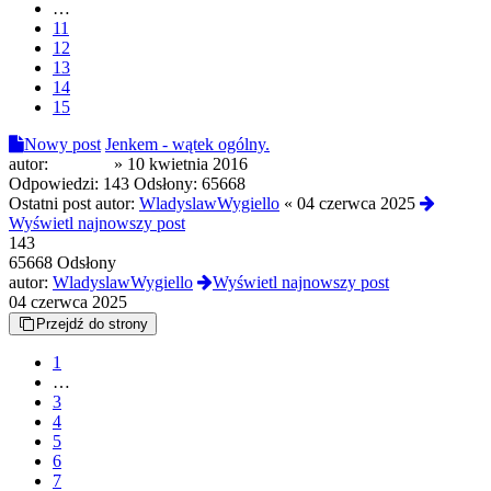
…
11
12
13
14
15
Nowy post
Jenkem - wątek ogólny.
autor:
london5
»
10 kwietnia 2016
Odpowiedzi:
143
Odsłony:
65668
Ostatni post autor:
WladyslawWygiello
«
04 czerwca 2025
Wyświetl najnowszy post
143
65668 Odsłony
autor:
WladyslawWygiello
Wyświetl najnowszy post
04 czerwca 2025
Przejdź do strony
1
…
3
4
5
6
7