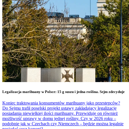
Legalizacja marihuany w Polsce: 15 g suszu i jedna roślina. Sejm zdecyduje
Koniec traktowania konsumentów marihuany jako przestępców?
Do Sejmu trafił poselski projekt ustawy zakładający legalizację
posiadania niewielkiej ilości marihuany. Przewiduje on również
możliwość uprawy w domu jednej rośliny. Czy w 2026 roku –
podobnie jak w Czechach czy Niemczech – będzie można legalnie
posiadać susz konopi?