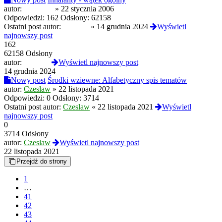
autor:
AquaSky
»
22 stycznia 2006
Odpowiedzi:
162
Odsłony:
62158
Ostatni post autor:
london5
«
14 grudnia 2024
Wyświetl
najnowszy post
162
62158 Odsłony
autor:
london5
Wyświetl najnowszy post
14 grudnia 2024
Nowy post
Środki wziewne: Alfabetyczny spis tematów
autor:
Czeslaw
»
22 listopada 2021
Odpowiedzi:
0
Odsłony:
3714
Ostatni post autor:
Czeslaw
«
22 listopada 2021
Wyświetl
najnowszy post
0
3714 Odsłony
autor:
Czeslaw
Wyświetl najnowszy post
22 listopada 2021
Przejdź do strony
1
…
41
42
43