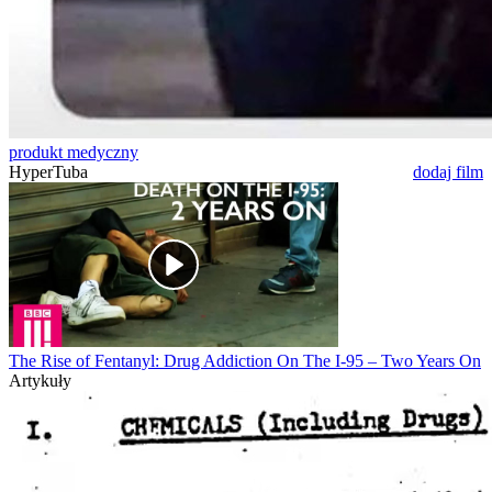
produkt medyczny
HyperTuba
dodaj film
The Rise of Fentanyl: Drug Addiction On The I-95 – Two Years On
Artykuły