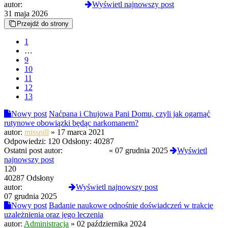
autor:
troopaoftomorrow
Wyświetl najnowszy post
31 maja 2026
Przejdź do strony
1
…
9
10
11
12
13
Nowy post
Naćpana i Chujowa Pani Domu, czyli jak ogarnąć
rutynowe obowiązki będąc narkomanem?
autor:
misspill
»
17 marca 2021
Odpowiedzi:
120
Odsłony:
40287
Ostatni post autor:
kinematograf
«
07 grudnia 2025
Wyświetl
najnowszy post
120
40287 Odsłony
autor:
kinematograf
Wyświetl najnowszy post
07 grudnia 2025
Nowy post
Badanie naukowe odnośnie doświadczeń w trakcie
uzależnienia oraz jego leczenia
autor:
Administracja
»
02 października 2024