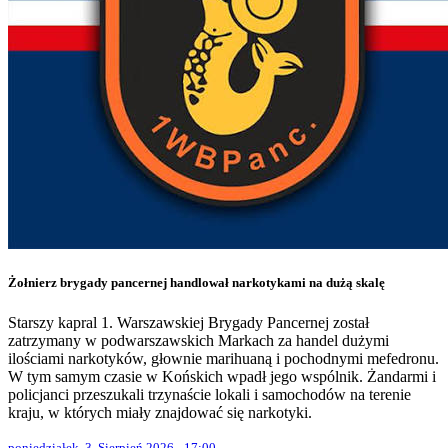
Żołnierz brygady pancernej handlował narkotykami na dużą skalę
Starszy kapral 1. Warszawskiej Brygady Pancernej został
zatrzymany w podwarszawskich Markach za handel dużymi
ilościami narkotyków, głownie marihuaną i pochodnymi mefedronu.
W tym samym czasie w Końskich wpadł jego wspólnik. Żandarmi i
policjanci przeszukali trzynaście lokali i samochodów na terenie
kraju, w których miały znajdować się narkotyki.
poniedziałek, 3. Sierpień 2026 - 17:00