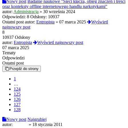
Nowy post
Badanie naukowe "Sieci kłącza, obieg znaczeń i treści
oraz konteksty offline internetowego handlu narkotykami"
autor:
Administracja
»
30 września 2024
Odpowiedzi:
8
Odsłony:
10937
Ostatni post autor:
Entropista
«
07 marca 2025
Wyświetl
najnowszy post
8
10937 Odsłony
autor:
Entropista
Wyświetl najnowszy post
07 marca 2025
Tematy
Odpowiedzi
Ostatni post
Przejdź do strony
1
…
124
125
126
127
128
Nowy post
Najgrubiej
autor:
Kurwik
»
18 stycznia 2011