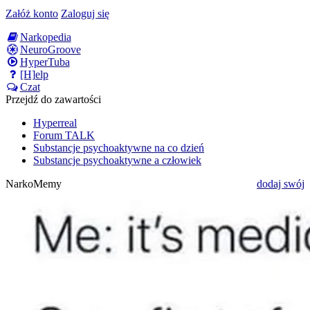
Załóż konto
Zaloguj się
Narkopedia
NeuroGroove
HyperTuba
[H]elp
Czat
Przejdź do zawartości
Hyperreal
Forum TALK
Substancje psychoaktywne na co dzień
Substancje psychoaktywne a człowiek
NarkoMemy
dodaj swój