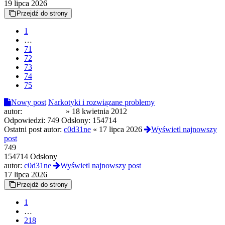
19 lipca 2026
Przejdź do strony
1
…
71
72
73
74
75
Nowy post
Narkotyki i rozwiązane problemy
autor:
syntax_error
»
18 kwietnia 2012
Odpowiedzi:
749
Odsłony:
154714
Ostatni post autor:
c0d31ne
«
17 lipca 2026
Wyświetl najnowszy
post
749
154714 Odsłony
autor:
c0d31ne
Wyświetl najnowszy post
17 lipca 2026
Przejdź do strony
1
…
218