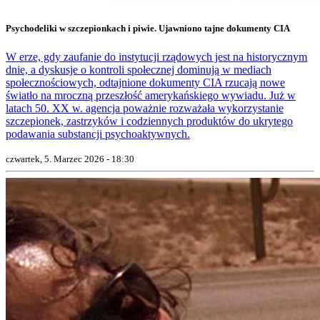
Psychodeliki w szczepionkach i piwie. Ujawniono tajne dokumenty CIA
W erze, gdy zaufanie do instytucji rządowych jest na historycznym
dnie, a dyskusje o kontroli społecznej dominują w mediach
społecznościowych, odtajnione dokumenty CIA rzucają nowe
światło na mroczną przeszłość amerykańskiego wywiadu. Już w
latach 50. XX w. agencja poważnie rozważała wykorzystanie
szczepionek, zastrzyków i codziennych produktów do ukrytego
podawania substancji psychoaktywnych.
czwartek, 5. Marzec 2026 - 18:30