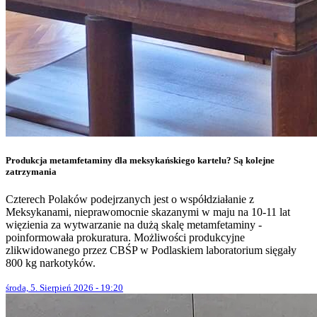
Produkcja metamfetaminy dla meksykańskiego kartelu? Są kolejne
zatrzymania
Czterech Polaków podejrzanych jest o współdziałanie z
Meksykanami, nieprawomocnie skazanymi w maju na 10-11 lat
więzienia za wytwarzanie na dużą skalę metamfetaminy -
poinformowała prokuratura. Możliwości produkcyjne
zlikwidowanego przez CBŚP w Podlaskiem laboratorium sięgały
800 kg narkotyków.
środa, 5. Sierpień 2026 - 19:20