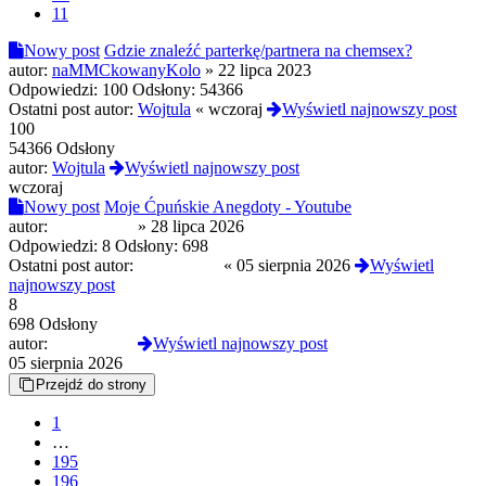
11
Nowy post
Gdzie znaleźć parterkę/partnera na chemsex?
autor:
naMMCkowanyKolo
»
22 lipca 2023
Odpowiedzi:
100
Odsłony:
54366
Ostatni post autor:
Wojtula
«
wczoraj
Wyświetl najnowszy post
100
54366 Odsłony
autor:
Wojtula
Wyświetl najnowszy post
wczoraj
Nowy post
Moje Ćpuńskie Anegdoty - Youtube
autor:
Reanimated
»
28 lipca 2026
Odpowiedzi:
8
Odsłony:
698
Ostatni post autor:
Reanimated
«
05 sierpnia 2026
Wyświetl
najnowszy post
8
698 Odsłony
autor:
Reanimated
Wyświetl najnowszy post
05 sierpnia 2026
Przejdź do strony
1
…
195
196