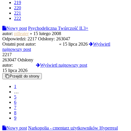
219
220
221
222
Nowy post
Psychodeliczna Twúrczość II.3+
autor:
pilleater
»
15 lutego 2008
Odpowiedzi:
2217
Odsłony:
263047
Ostatni post autor:
Termos789
«
15 lipca 2026
Wyświetl
najnowszy post
2217
263047 Odsłony
autor:
Termos789
Wyświetl najnowszy post
15 lipca 2026
Przejdź do strony
1
…
5
6
7
8
9
Nowy post
Narkopolia - cmentarz użytkowników Hyperreal