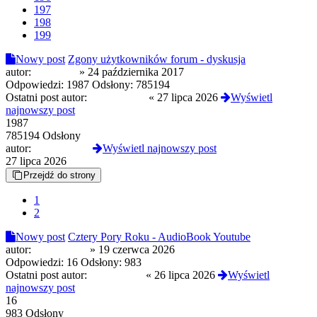
197
198
199
Nowy post
Zgony użytkowników forum - dyskusja
autor:
Uroboros
»
24 października 2017
Odpowiedzi:
1987
Odsłony:
785194
Ostatni post autor:
GermanDoll
«
27 lipca 2026
Wyświetl
najnowszy post
1987
785194 Odsłony
autor:
GermanDoll
Wyświetl najnowszy post
27 lipca 2026
Przejdź do strony
1
2
Nowy post
Cztery Pory Roku - AudioBook Youtube
autor:
Reanimated
»
19 czerwca 2026
Odpowiedzi:
16
Odsłony:
983
Ostatni post autor:
Reanimated
«
26 lipca 2026
Wyświetl
najnowszy post
16
983 Odsłony