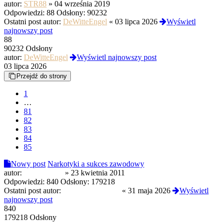
autor:
STR88
»
04 września 2019
Odpowiedzi:
88
Odsłony:
90232
Ostatni post autor:
DeWitteEngel
«
03 lipca 2026
Wyświetl
najnowszy post
88
90232 Odsłony
autor:
DeWitteEngel
Wyświetl najnowszy post
03 lipca 2026
Przejdź do strony
1
…
81
82
83
84
85
Nowy post
Narkotyki a sukces zawodowy
autor:
Machine205
»
23 kwietnia 2011
Odpowiedzi:
840
Odsłony:
179218
Ostatni post autor:
troopaoftomorrow
«
31 maja 2026
Wyświetl
najnowszy post
840
179218 Odsłony