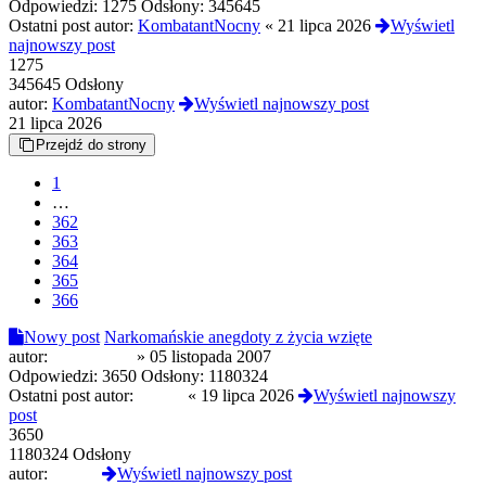
Odpowiedzi:
1275
Odsłony:
345645
Ostatni post autor:
KombatantNocny
«
21 lipca 2026
Wyświetl
najnowszy post
1275
345645 Odsłony
autor:
KombatantNocny
Wyświetl najnowszy post
21 lipca 2026
Przejdź do strony
1
…
362
363
364
365
366
Nowy post
Narkomańskie anegdoty z życia wzięte
autor:
Speedoman
»
05 listopada 2007
Odpowiedzi:
3650
Odsłony:
1180324
Ostatni post autor:
Czoug
«
19 lipca 2026
Wyświetl najnowszy
post
3650
1180324 Odsłony
autor:
Czoug
Wyświetl najnowszy post