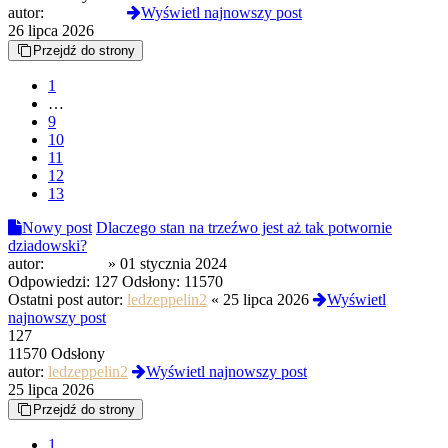
autor:
Reanimated
Wyświetl najnowszy post
26 lipca 2026
Przejdź do strony
1
…
9
10
11
12
13
Nowy post
Dlaczego stan na trzeźwo jest aż tak potwornie
dziadowski?
autor:
Ptaszyna
»
01 stycznia 2024
Odpowiedzi:
127
Odsłony:
11570
Ostatni post autor:
ledzeppelin2
«
25 lipca 2026
Wyświetl
najnowszy post
127
11570 Odsłony
autor:
ledzeppelin2
Wyświetl najnowszy post
25 lipca 2026
Przejdź do strony
1