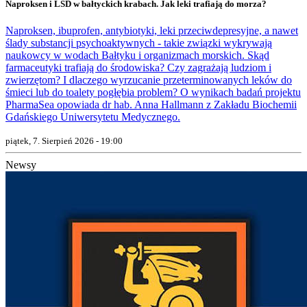
Naproksen i LSD w bałtyckich krabach. Jak leki trafiają do morza?
Naproksen, ibuprofen, antybiotyki, leki przeciwdepresyjne, a nawet
ślady substancji psychoaktywnych - takie związki wykrywają
naukowcy w wodach Bałtyku i organizmach morskich. Skąd
farmaceutyki trafiają do środowiska? Czy zagrażają ludziom i
zwierzętom? I dlaczego wyrzucanie przeterminowanych leków do
śmieci lub do toalety pogłębia problem? O wynikach badań projektu
PharmaSea opowiada dr hab. Anna Hallmann z Zakładu Biochemii
Gdańskiego Uniwersytetu Medycznego.
piątek, 7. Sierpień 2026 - 19:00
Newsy