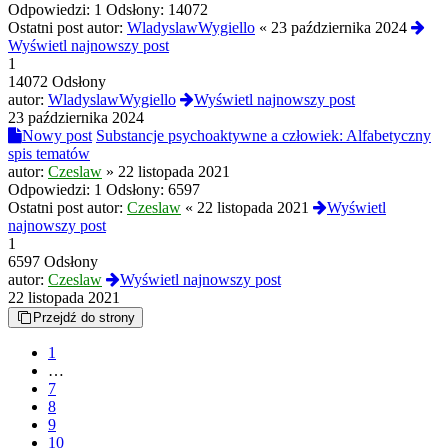
Odpowiedzi:
1
Odsłony:
14072
Ostatni post autor:
WladyslawWygiello
«
23 października 2024
Wyświetl najnowszy post
1
14072 Odsłony
autor:
WladyslawWygiello
Wyświetl najnowszy post
23 października 2024
Nowy post
Substancje psychoaktywne a człowiek: Alfabetyczny
spis tematów
autor:
Czeslaw
»
22 listopada 2021
Odpowiedzi:
1
Odsłony:
6597
Ostatni post autor:
Czeslaw
«
22 listopada 2021
Wyświetl
najnowszy post
1
6597 Odsłony
autor:
Czeslaw
Wyświetl najnowszy post
22 listopada 2021
Przejdź do strony
1
…
7
8
9
10