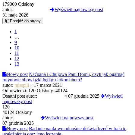
179000 Odsłony
autor:
troopaoftomorrow
Wyświetl najnowszy post
31 maja 2026
Przejdź do strony
1
…
9
10
11
12
13
Nowy post
Naćpana i Chujowa Pani Domu, czyli jak ogarnąć
rutynowe obowiązki będąc narkomanem?
autor:
misspill
»
17 marca 2021
Odpowiedzi:
120
Odsłony:
40124
Ostatni post autor:
kinematograf
«
07 grudnia 2025
Wyświetl
najnowszy post
120
40124 Odsłony
autor:
kinematograf
Wyświetl najnowszy post
07 grudnia 2025
Nowy post
Badanie naukowe odnośnie doświadczeń w trakcie
uzależnienia oraz jego leczenia