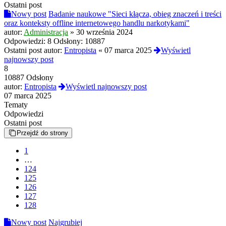
Ostatni post
Nowy post
Badanie naukowe "Sieci kłącza, obieg znaczeń i treści
oraz konteksty offline internetowego handlu narkotykami"
autor:
Administracja
»
30 września 2024
Odpowiedzi:
8
Odsłony:
10887
Ostatni post autor:
Entropista
«
07 marca 2025
Wyświetl
najnowszy post
8
10887 Odsłony
autor:
Entropista
Wyświetl najnowszy post
07 marca 2025
Tematy
Odpowiedzi
Ostatni post
Przejdź do strony
1
…
124
125
126
127
128
Nowy post
Najgrubiej