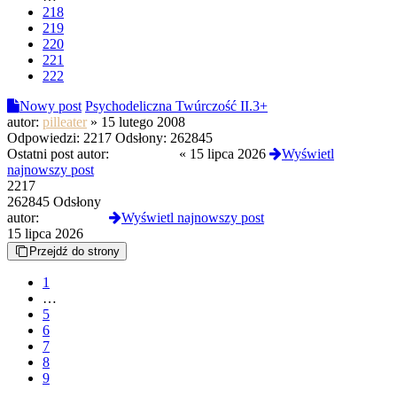
218
219
220
221
222
Nowy post
Psychodeliczna Twúrczość II.3+
autor:
pilleater
»
15 lutego 2008
Odpowiedzi:
2217
Odsłony:
262845
Ostatni post autor:
Termos789
«
15 lipca 2026
Wyświetl
najnowszy post
2217
262845 Odsłony
autor:
Termos789
Wyświetl najnowszy post
15 lipca 2026
Przejdź do strony
1
…
5
6
7
8
9