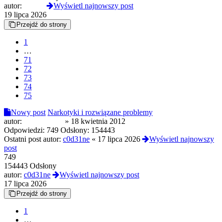
autor:
Czoug
Wyświetl najnowszy post
19 lipca 2026
Przejdź do strony
1
…
71
72
73
74
75
Nowy post
Narkotyki i rozwiązane problemy
autor:
syntax_error
»
18 kwietnia 2012
Odpowiedzi:
749
Odsłony:
154443
Ostatni post autor:
c0d31ne
«
17 lipca 2026
Wyświetl najnowszy
post
749
154443 Odsłony
autor:
c0d31ne
Wyświetl najnowszy post
17 lipca 2026
Przejdź do strony
1
…