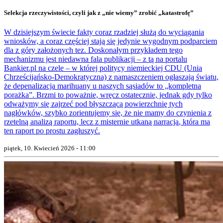
Selekcja rzeczywistości, czyli jak z „nie wiemy” zrobić „katastrofę”
W dzisiejszym świecie fakty coraz rzadziej służą do wyciągania
wniosków, a coraz częściej stają się jedynie wygodnym podparciem
dla z góry założonych tez. Doskonałym przykładem tego
mechanizmu jest niedawna fala publikacji – z tą na portalu
Bankier.pl na czele – w której politycy niemieckiej CDU (Unia
Chrześcijańsko-Demokratyczna) z namaszczeniem ogłaszają światu,
że depenalizacja marihuany u naszych sąsiadów to „kompletna
porażka”. Brzmi to poważnie, wręcz ostatecznie, jednak gdy tylko
odważymy się zajrzeć pod błyszczącą powierzchnię tych
nagłówków, szybko zorientujemy się, że nie mamy do czynienia z
rzetelną analizą raportu, lecz z misternie utkaną narracją, która ma
ten raport po prostu zagłuszyć.
piątek, 10. Kwiecień 2026 - 11:00