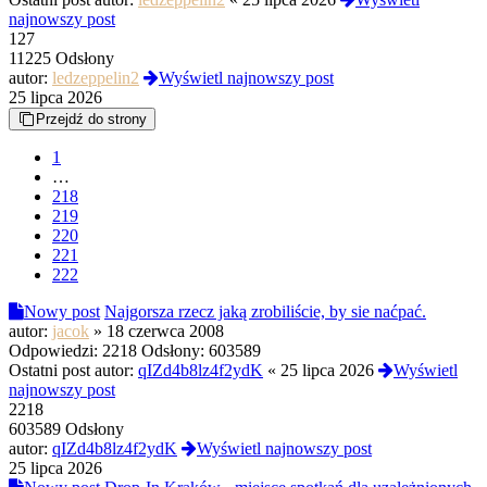
najnowszy post
127
11225 Odsłony
autor:
ledzeppelin2
Wyświetl najnowszy post
25 lipca 2026
Przejdź do strony
1
…
218
219
220
221
222
Nowy post
Najgorsza rzecz jaką zrobiliście, by sie naćpać.
autor:
jacok
»
18 czerwca 2008
Odpowiedzi:
2218
Odsłony:
603589
Ostatni post autor:
qIZd4b8lz4f2ydK
«
25 lipca 2026
Wyświetl
najnowszy post
2218
603589 Odsłony
autor:
qIZd4b8lz4f2ydK
Wyświetl najnowszy post
25 lipca 2026