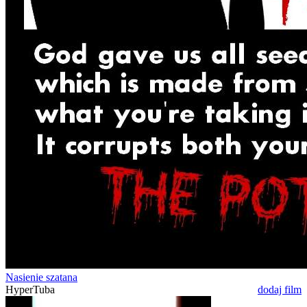
Nasienie szatana
HyperTuba
dodaj film