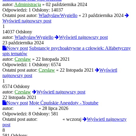
autor:
Administracja
»
02 października 2024
Odpowiedzi:
1
Odsłony:
14037
Ostatni post autor:
WladyslawWygiello
«
23 października 2024
Wyświetl najnowszy post
1
14037 Odsłony
autor:
WladyslawWygiello
Wyświetl najnowszy post
23 października 2024
Nowy post
Substancje psychoaktywne a człowiek: Alfabetyczny
spis tematów
autor:
Czeslaw
»
22 listopada 2021
Odpowiedzi:
1
Odsłony:
6574
Ostatni post autor:
Czeslaw
«
22 listopada 2021
Wyświetl
najnowszy post
1
6574 Odsłony
autor:
Czeslaw
Wyświetl najnowszy post
22 listopada 2021
Nowy post
Moje Ćpuńskie Anegdoty - Youtube
autor:
Reanimated
»
28 lipca 2026
Odpowiedzi:
8
Odsłony:
581
Ostatni post autor:
Reanimated
«
wczoraj
Wyświetl najnowszy
post
8
581 Odsłony