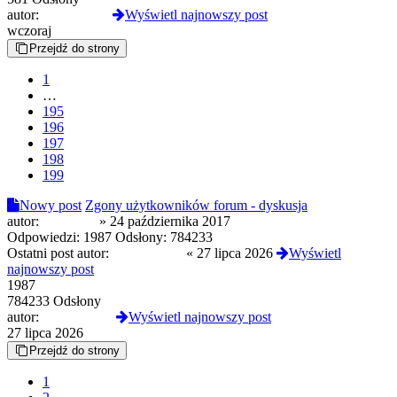
autor:
Reanimated
Wyświetl najnowszy post
wczoraj
Przejdź do strony
1
…
195
196
197
198
199
Nowy post
Zgony użytkowników forum - dyskusja
autor:
Uroboros
»
24 października 2017
Odpowiedzi:
1987
Odsłony:
784233
Ostatni post autor:
GermanDoll
«
27 lipca 2026
Wyświetl
najnowszy post
1987
784233 Odsłony
autor:
GermanDoll
Wyświetl najnowszy post
27 lipca 2026
Przejdź do strony
1