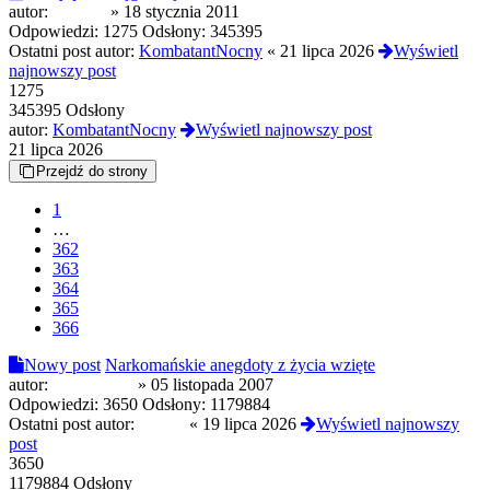
autor:
Kurwik
»
18 stycznia 2011
Odpowiedzi:
1275
Odsłony:
345395
Ostatni post autor:
KombatantNocny
«
21 lipca 2026
Wyświetl
najnowszy post
1275
345395 Odsłony
autor:
KombatantNocny
Wyświetl najnowszy post
21 lipca 2026
Przejdź do strony
1
…
362
363
364
365
366
Nowy post
Narkomańskie anegdoty z życia wzięte
autor:
Speedoman
»
05 listopada 2007
Odpowiedzi:
3650
Odsłony:
1179884
Ostatni post autor:
Czoug
«
19 lipca 2026
Wyświetl najnowszy
post
3650
1179884 Odsłony