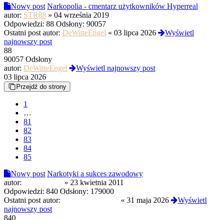
Nowy post
Narkopolia - cmentarz użytkowników Hyperreal
autor:
STR88
»
04 września 2019
Odpowiedzi:
88
Odsłony:
90057
Ostatni post autor:
DeWitteEngel
«
03 lipca 2026
Wyświetl
najnowszy post
88
90057 Odsłony
autor:
DeWitteEngel
Wyświetl najnowszy post
03 lipca 2026
Przejdź do strony
1
…
81
82
83
84
85
Nowy post
Narkotyki a sukces zawodowy
autor:
Machine205
»
23 kwietnia 2011
Odpowiedzi:
840
Odsłony:
179000
Ostatni post autor:
troopaoftomorrow
«
31 maja 2026
Wyświetl
najnowszy post
840