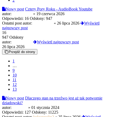
2
Nowy post
Cztery Pory Roku - AudioBook Youtube
autor:
Reanimated
»
19 czerwca 2026
Odpowiedzi:
16
Odsłony:
947
Ostatni post autor:
Reanimated
«
26 lipca 2026
Wyświetl
najnowszy post
16
947 Odsłony
autor:
Reanimated
Wyświetl najnowszy post
26 lipca 2026
Przejdź do strony
1
…
9
10
11
12
13
Nowy post
Dlaczego stan na trzeźwo jest aż tak potwornie
dziadowski?
autor:
Ptaszyna
»
01 stycznia 2024
Odpowiedzi:
127
Odsłony:
11225
Ostatni post autor:
ledzeppelin2
«
25 lipca 2026
Wyświetl