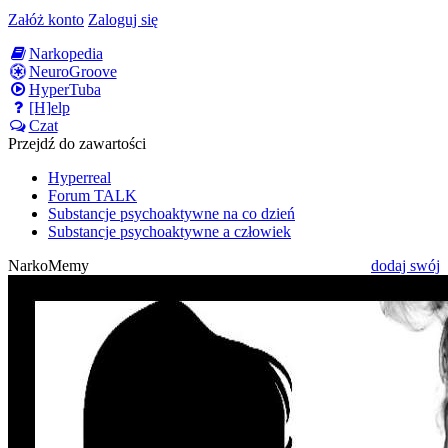
Załóż konto
Zaloguj się
Narkopedia
NeuroGroove
HyperTuba
[H]elp
Czat
Przejdź do zawartości
Hyperreal
Forum TALK
Substancje psychoaktywne na co dzień
Substancje psychoaktywne a człowiek
NarkoMemy
dodaj swój