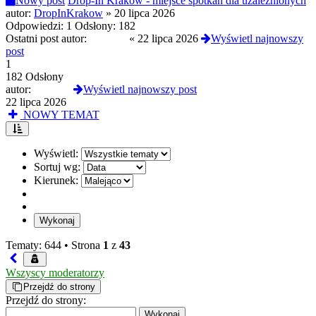
Nowy post
Drop-In Kraków - miejsce spotkań dla uzależnionych
autor:
DropInKrakow
»
20 lipca 2026
Odpowiedzi:
1
Odsłony:
182
Ostatni post autor:
Wincent
«
22 lipca 2026
Wyświetl najnowszy
post
1
182 Odsłony
autor:
Wincent
Wyświetl najnowszy post
22 lipca 2026
NOWY TEMAT
Wyświetl:
Sortuj wg:
Kierunek:
Tematy: 644 •
Strona
1
z
43
Wszyscy moderatorzy
Przejdź do strony
Przejdź do strony: