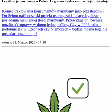
Legalizacja marihuany w Polsce: 15 g suszu i jedna roślina. Sejm zdecyduje
Koniec traktowania konsumentów marihuany jako przestępców?
Do Sejmu trafił poselski projekt ustawy zakładający legalizację
posiadania niewielkiej ilości marihuany. Przewiduje on również
możliwość uprawy w domu jednej rośliny. Czy w 2026 roku –
podobnie jak w Czechach czy Niemczech – będzie można legalnie
posiadać susz konopi?
wtorek, 31. Marzec 2026 - 17:30