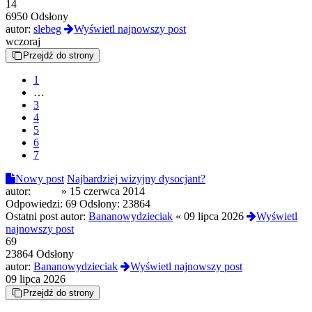
14
6950 Odsłony
autor:
slebeg
Wyświetl najnowszy post
wczoraj
Przejdź do strony
1
…
3
4
5
6
7
Nowy post
Najbardziej wizyjny dysocjant?
autor:
colias
»
15 czerwca 2014
Odpowiedzi:
69
Odsłony:
23864
Ostatni post autor:
Bananowydzieciak
«
09 lipca 2026
Wyświetl
najnowszy post
69
23864 Odsłony
autor:
Bananowydzieciak
Wyświetl najnowszy post
09 lipca 2026
Przejdź do strony