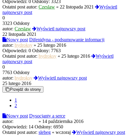
Odpowiedzi:
0
Odsłony:
3323
Ostatni post autor:
Czeslaw
«
22 listopada 2021
Wyświetl
najnowszy post
0
3323 Odsłony
autor:
Czeslaw
Wyświetl najnowszy post
22 listopada 2021
Nowy post
Difenidyna - podsumowanie informacji
autor:
hydroksy
»
25 lutego 2016
Odpowiedzi:
0
Odsłony:
7763
Ostatni post autor:
hydroksy
«
25 lutego 2016
Wyświetl
najnowszy post
0
7763 Odsłony
autor:
hydroksy
Wyświetl najnowszy post
25 lutego 2016
Przejdź do strony
1
2
Nowy post
Dysocjanty a serce
autor:
MałoBystry
»
14 października 2016
Odpowiedzi:
14
Odsłony:
6950
Ostatni post autor:
slebeg
«
wczoraj
Wyświetl najnowszy post