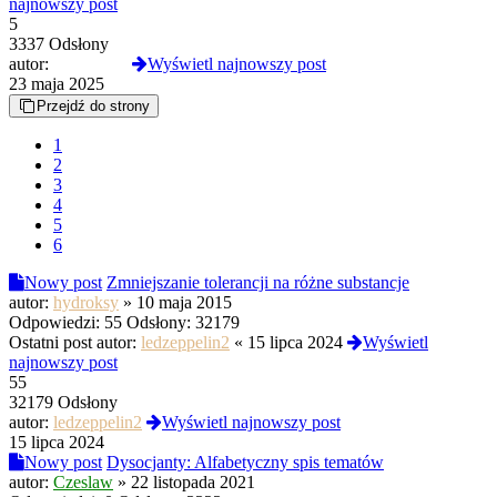
najnowszy post
5
3337 Odsłony
autor:
RuchRych
Wyświetl najnowszy post
23 maja 2025
Przejdź do strony
1
2
3
4
5
6
Nowy post
Zmniejszanie tolerancji na różne substancje
autor:
hydroksy
»
10 maja 2015
Odpowiedzi:
55
Odsłony:
32179
Ostatni post autor:
ledzeppelin2
«
15 lipca 2024
Wyświetl
najnowszy post
55
32179 Odsłony
autor:
ledzeppelin2
Wyświetl najnowszy post
15 lipca 2024
Nowy post
Dysocjanty: Alfabetyczny spis tematów
autor:
Czeslaw
»
22 listopada 2021