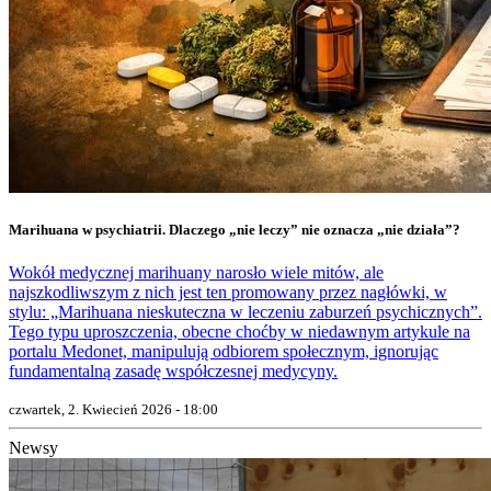
Marihuana w psychiatrii. Dlaczego „nie leczy” nie oznacza „nie działa”?
Wokół medycznej marihuany narosło wiele mitów, ale
najszkodliwszym z nich jest ten promowany przez nagłówki, w
stylu: „Marihuana nieskuteczna w leczeniu zaburzeń psychicznych”.
Tego typu uproszczenia, obecne choćby w niedawnym artykule na
portalu Medonet, manipulują odbiorem społecznym, ignorując
fundamentalną zasadę współczesnej medycyny.
czwartek, 2. Kwiecień 2026 - 18:00
Newsy