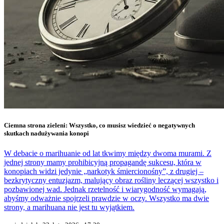
Ciemna strona zieleni: Wszystko, co musisz wiedzieć o negatywnych
skutkach nadużywania konopi
W debacie o marihuanie od lat tkwimy między dwoma murami. Z
jednej strony mamy prohibicyjną propagandę sukcesu, która w
konopiach widzi jedynie „narkotyk śmiercionośny”, z drugiej –
bezkrytyczny entuzjazm, malujący obraz rośliny leczącej wszystko i
pozbawionej wad. Jednak rzetelność i wiarygodność wymagają,
abyśmy odważnie spojrzeli prawdzie w oczy. Wszystko ma dwie
strony, a marihuana nie jest tu wyjątkiem.