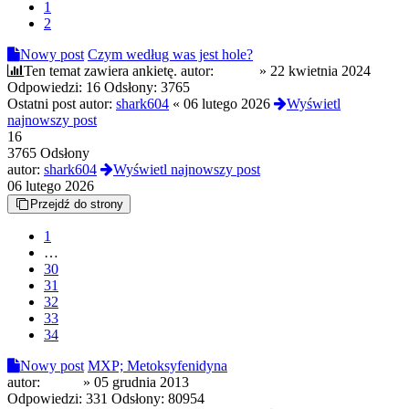
1
2
Nowy post
Czym według was jest hole?
Ten temat zawiera ankietę.
autor:
Czoug
»
22 kwietnia 2024
Odpowiedzi:
16
Odsłony:
3765
Ostatni post autor:
shark604
«
06 lutego 2026
Wyświetl
najnowszy post
16
3765 Odsłony
autor:
shark604
Wyświetl najnowszy post
06 lutego 2026
Przejdź do strony
1
…
30
31
32
33
34
Nowy post
MXP; Metoksyfenidyna
autor:
Sinnis
»
05 grudnia 2013
Odpowiedzi:
331
Odsłony:
80954