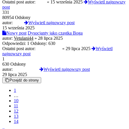
Ostatni post autor:
termi
«
15 września 2025
Wyświetl najnowszy
post
331
80954 Odsłony
autor:
termi
Wyświetl najnowszy post
15 września 2025
Nowy post
Dysocjanty jako cząstka Boga
autor:
Vetulani44
»
28 lipca 2025
Odpowiedzi:
1
Odsłony:
630
Ostatni post autor:
ShadySharky
«
29 lipca 2025
Wyświetl
najnowszy post
1
630 Odsłony
autor:
ShadySharky
Wyświetl najnowszy post
29 lipca 2025
Przejdź do strony
1
…
10
11
12
13
14