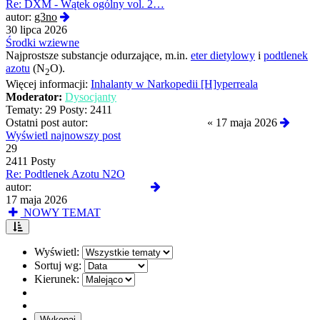
Re: DXM - Wątek ogólny vol. 2…
Wyświetl
autor:
g3no
najnowszy
30 lipca 2026
post
Środki wziewne
Najprostsze substancje odurzające, m.in.
eter dietylowy
i
podtlenek
azotu
(N
O).
2
Więcej informacji:
Inhalanty w Narkopedii [H]yperreala
Moderator:
Dysocjanty
Tematy:
29
Posty:
2411
Ostatni post autor:
PowaznyRozwazny3322
«
17 maja 2026
Wyświetl najnowszy post
29
2411 Posty
Re: Podtlenek Azotu N2O
Wyświetl
autor:
PowaznyRozwazny3322
najnowszy
17 maja 2026
post
NOWY TEMAT
Wyświetl:
Sortuj wg:
Kierunek: