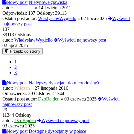
Nowy post
Nietypowe zjawiska
autor:
moor1992
»
14 kwietnia 2011
Odpowiedzi:
137
Odsłony:
39113
Ostatni post autor:
WladyslawWygiello
«
02 lipca 2025
Wyświetl
najnowszy post
137
39113 Odsłony
autor:
WladyslawWygiello
Wyświetl najnowszy post
02 lipca 2025
Przejdź do strony
1
2
3
Nowy post
Najlepszy dysocjant do microdosing'u
autor:
Wildzen
»
27 listopada 2016
Odpowiedzi:
29
Odsłony:
11344
Ostatni post autor:
DzoBajden
«
03 czerwca 2025
Wyświetl
najnowszy post
29
11344 Odsłony
autor:
DzoBajden
Wyświetl najnowszy post
03 czerwca 2025
Nowy post
Dostępne dysocjanty w polsce