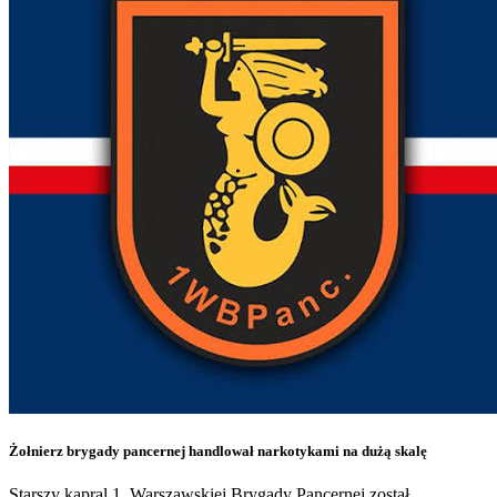
Żołnierz brygady pancernej handlował narkotykami na dużą skalę
Starszy kapral 1. Warszawskiej Brygady Pancernej został