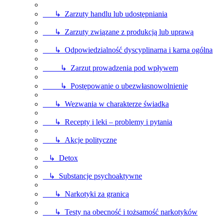
↳ Zarzuty handlu lub udostępniania
↳ Zarzuty związane z produkcją lub uprawą
↳ Odpowiedzialność dyscyplinarna i karna ogólna
↳ Zarzut prowadzenia pod wpływem
↳ Postępowanie o ubezwłasnowolnienie
↳ Wezwania w charakterze świadka
↳ Recepty i leki – problemy i pytania
↳ Akcje polityczne
↳ Detox
↳ Substancje psychoaktywne
↳ Narkotyki za granicą
↳ Testy na obecność i tożsamość narkotyków