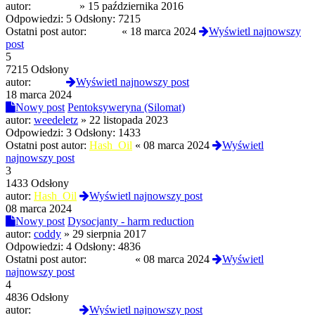
autor:
picziklaki
»
15 października 2016
Odpowiedzi:
5
Odsłony:
7215
Ostatni post autor:
Czoug
«
18 marca 2024
Wyświetl najnowszy
post
5
7215 Odsłony
autor:
Czoug
Wyświetl najnowszy post
18 marca 2024
Nowy post
Pentoksyweryna (Silomat)
autor:
weedeletz
»
22 listopada 2023
Odpowiedzi:
3
Odsłony:
1433
Ostatni post autor:
Hash_Oil
«
08 marca 2024
Wyświetl
najnowszy post
3
1433 Odsłony
autor:
Hash_Oil
Wyświetl najnowszy post
08 marca 2024
Nowy post
Dysocjanty - harm reduction
autor:
coddy
»
29 sierpnia 2017
Odpowiedzi:
4
Odsłony:
4836
Ostatni post autor:
LowRoar
«
08 marca 2024
Wyświetl
najnowszy post
4
4836 Odsłony
autor:
LowRoar
Wyświetl najnowszy post