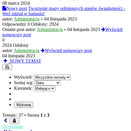
08 marca 2024
Nowy post
Tworzenie mapy odmiennych stanów świadomości -
Weź udział w badaniu!
autor:
Administracja
»
04 listopada 2023
Odpowiedzi:
0
Odsłony:
2924
Ostatni post autor:
Administracja
«
04 listopada 2023
Wyświetl
najnowszy post
0
2924 Odsłony
autor:
Administracja
Wyświetl najnowszy post
04 listopada 2023
NOWY TEMAT
Wyświetl:
Sortuj wg:
Kierunek:
Tematy: 37 •
Strona
1
z
3
Dysocjanty