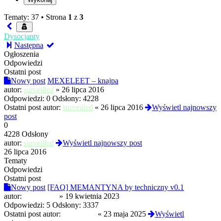
Tematy: 37 •
Strona
1
z
3
Dysocjanty
Następna
Ogłoszenia
Odpowiedzi
Ostatni post
Nowy post
MEXELEET – knajpa
autor:
surveilled
»
26 lipca 2016
Odpowiedzi:
0
Odsłony:
4228
Ostatni post autor:
surveilled
«
26 lipca 2016
Wyświetl najnowszy
post
0
4228 Odsłony
autor:
surveilled
Wyświetl najnowszy post
26 lipca 2016
Tematy
Odpowiedzi
Ostatni post
Nowy post
[FAQ] MEMANTYNA by techniczny v0.1
autor:
techniczny
»
19 kwietnia 2023
Odpowiedzi:
5
Odsłony:
3337
Ostatni post autor:
RuchRych
«
23 maja 2025
Wyświetl