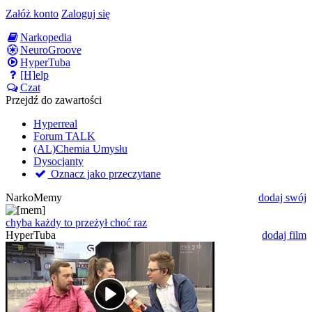
Załóż konto
Zaloguj się
Narkopedia
NeuroGroove
HyperTuba
[H]elp
Czat
Przejdź do zawartości
Hyperreal
Forum TALK
(AL)Chemia Umysłu
Dysocjanty
Oznacz jako przeczytane
NarkoMemy
dodaj swój
chyba każdy to przeżył choć raz
HyperTuba
dodaj film