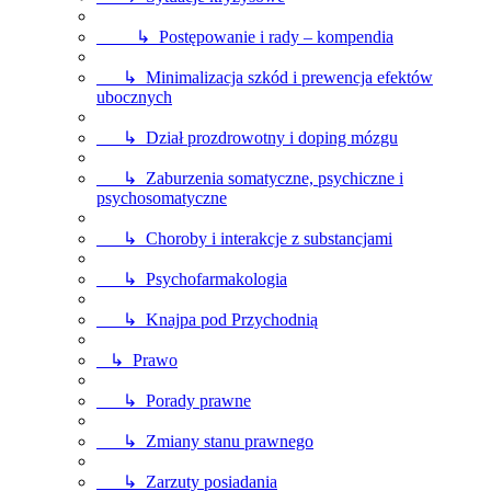
↳ Postępowanie i rady – kompendia
↳ Minimalizacja szkód i prewencja efektów
ubocznych
↳ Dział prozdrowotny i doping mózgu
↳ Zaburzenia somatyczne, psychiczne i
psychosomatyczne
↳ Choroby i interakcje z substancjami
↳ Psychofarmakologia
↳ Knajpa pod Przychodnią
↳ Prawo
↳ Porady prawne
↳ Zmiany stanu prawnego
↳ Zarzuty posiadania