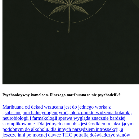
Psychoaktywny kameleon. Dlaczego marihuana to nie psychodelik?
Marihuana od dekad wrzucana jest do jednego worka z
„substancjami halucynogennymi”, ale z punktu widzenia botaniki,
neurobiologii i farmakologii sprawa wygląda znacznie bardziej
skomplikowanie. Dla jednych cannabis jest środkiem relaksującym
podobnym do alkoholu, dla innych narzędziem introspekcji, a
jeszcze inni po mocnej dawce THC potrafią doświadczyć stanów