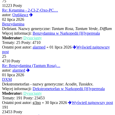
75
11223 Posty
Re: Ketamina - 2-Cl-2'-Oxo-PC…
Wyświetl
autor:
Outl4awz
najnowszy
02 lipca 2026
post
Benzydamina
Deliriant. Nazwy generyczne:
Tantum Rosa
,
Tantum Verde
,
Difflam
Więcej informacji:
Benzydamina w Narkopedii [H]yperreala
Moderator:
Dysocjanty
Tematy:
25
Posty:
4710
Ostatni post autor:
alarmed
«
01 lipca 2026
Wyświetl najnowszy
post
25
4710 Posty
Re: Benzydamina (Tantum Rosa)…
Wyświetl
autor:
alarmed
najnowszy
01 lipca 2026
post
DXM
Dekstrometorfan - nazwy generyczne:
Acodin, Tussidex
.
Więcej informacji:
Dekstrometorfan w Narkopedii [H]yperreala
Moderator:
Dysocjanty
Tematy:
191
Posty:
23453
Ostatni post autor:
g3no
«
30 lipca 2026
Wyświetl najnowszy post
191
23453 Posty