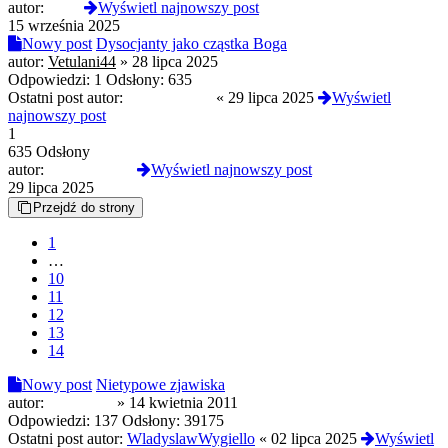
autor:
termi
Wyświetl najnowszy post
15 września 2025
Nowy post
Dysocjanty jako cząstka Boga
autor:
Vetulani44
»
28 lipca 2025
Odpowiedzi:
1
Odsłony:
635
Ostatni post autor:
ShadySharky
«
29 lipca 2025
Wyświetl
najnowszy post
1
635 Odsłony
autor:
ShadySharky
Wyświetl najnowszy post
29 lipca 2025
Przejdź do strony
1
…
10
11
12
13
14
Nowy post
Nietypowe zjawiska
autor:
moor1992
»
14 kwietnia 2011
Odpowiedzi:
137
Odsłony:
39175
Ostatni post autor:
WladyslawWygiello
«
02 lipca 2025
Wyświetl