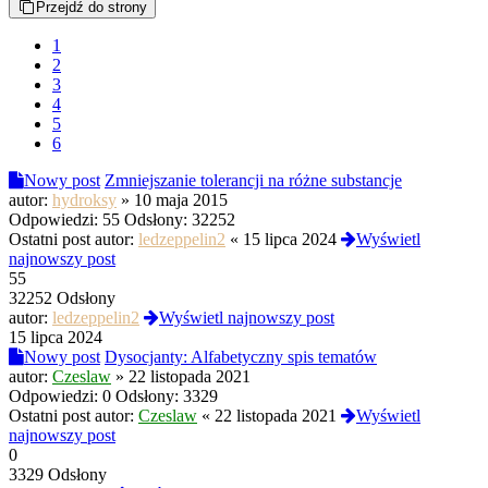
Przejdź do strony
1
2
3
4
5
6
Nowy post
Zmniejszanie tolerancji na różne substancje
autor:
hydroksy
»
10 maja 2015
Odpowiedzi:
55
Odsłony:
32252
Ostatni post autor:
ledzeppelin2
«
15 lipca 2024
Wyświetl
najnowszy post
55
32252 Odsłony
autor:
ledzeppelin2
Wyświetl najnowszy post
15 lipca 2024
Nowy post
Dysocjanty: Alfabetyczny spis tematów
autor:
Czeslaw
»
22 listopada 2021
Odpowiedzi:
0
Odsłony:
3329
Ostatni post autor:
Czeslaw
«
22 listopada 2021
Wyświetl
najnowszy post
0
3329 Odsłony