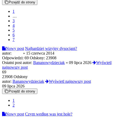
Przejdź do strony
1
…
3
4
5
6
7
Nowy post
Najbardziej wizyjny dysocjant?
autor:
colias
»
15 czerwca 2014
Odpowiedzi:
69
Odsłony:
23908
Ostatni post autor:
Bananowydzieciak
«
09 lipca 2026
Wyświetl
najnowszy post
69
23908 Odsłony
autor:
Bananowydzieciak
Wyświetl najnowszy post
09 lipca 2026
Przejdź do strony
1
2
Nowy post
Czym według was jest hole?