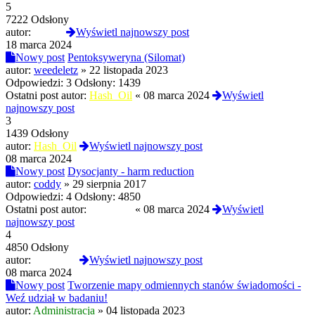
5
7222 Odsłony
autor:
Czoug
Wyświetl najnowszy post
18 marca 2024
Nowy post
Pentoksyweryna (Silomat)
autor:
weedeletz
»
22 listopada 2023
Odpowiedzi:
3
Odsłony:
1439
Ostatni post autor:
Hash_Oil
«
08 marca 2024
Wyświetl
najnowszy post
3
1439 Odsłony
autor:
Hash_Oil
Wyświetl najnowszy post
08 marca 2024
Nowy post
Dysocjanty - harm reduction
autor:
coddy
»
29 sierpnia 2017
Odpowiedzi:
4
Odsłony:
4850
Ostatni post autor:
LowRoar
«
08 marca 2024
Wyświetl
najnowszy post
4
4850 Odsłony
autor:
LowRoar
Wyświetl najnowszy post
08 marca 2024
Nowy post
Tworzenie mapy odmiennych stanów świadomości -
Weź udział w badaniu!
autor:
Administracja
»
04 listopada 2023