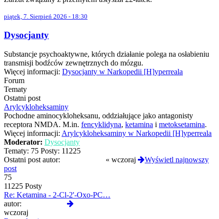
piątek, 7. Sierpień 2026 - 18:30
Dysocjanty
Substancje psychoaktywne, których działanie polega na osłabieniu
transmisji bodźców zewnętrznych do mózgu.
Więcej informacji:
Dysocjanty w Narkopedii [H]yperreala
Forum
Tematy
Ostatni post
Arylcykloheksaminy
Pochodne aminocykloheksanu, oddziałujące jako antagonisty
receptora NMDA. M.in.
fencyklidyna
,
ketamina
i
metoksetamina
.
Więcej informacji:
Arylcykloheksaminy w Narkopedii [H]yperreala
Moderator:
Dysocjanty
Tematy:
75
Posty:
11225
Ostatni post autor:
tosieniedzieje
«
wczoraj
Wyświetl najnowszy
post
75
11225 Posty
Re: Ketamina - 2-Cl-2'-Oxo-PC…
Wyświetl
autor:
tosieniedzieje
najnowszy
wczoraj