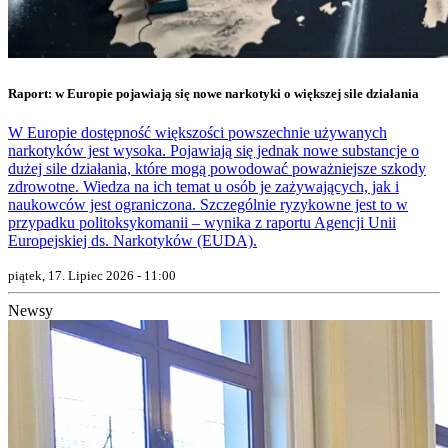
Raport: w Europie pojawiają się nowe narkotyki o większej sile działania
W Europie dostępność większości powszechnie używanych
narkotyków jest wysoka. Pojawiają się jednak nowe substancje o
dużej sile działania, które mogą powodować poważniejsze szkody
zdrowotne. Wiedza na ich temat u osób je zażywających, jak i
naukowców jest ograniczona. Szczególnie ryzykowne jest to w
przypadku politoksykomanii – wynika z raportu Agencji Unii
Europejskiej ds. Narkotyków (EUDA).
piątek, 17. Lipiec 2026 - 11:00
Newsy