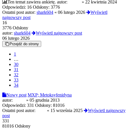
Ten temat zawiera ankietę.
autor:
Czoug
»
22 kwietnia 2024
Odpowiedzi:
16
Odsłony:
3776
Ostatni post autor:
shark604
«
06 lutego 2026
Wyświetl
najnowszy post
16
3776 Odsłony
autor:
shark604
Wyświetl najnowszy post
06 lutego 2026
Przejdź do strony
1
…
30
31
32
33
34
Nowy post
MXP; Metoksyfenidyna
autor:
Sinnis
»
05 grudnia 2013
Odpowiedzi:
331
Odsłony:
81016
Ostatni post autor:
termi
«
15 września 2025
Wyświetl najnowszy
post
331
81016 Odsłony