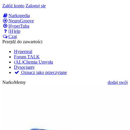
Załóż konto
Zaloguj się
Narkopedia
NeuroGroove
HyperTuba
[H]elp
Czat
Przejdź do zawartości
Hyperreal
Forum TALK
(AL)Chemia Umysłu
Dysocjanty
Oznacz jako przeczytane
NarkoMemy
dodaj swój