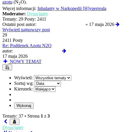
azotu
(N
O).
2
Więcej informacji:
Inhalanty w Narkopedii [H]yperreala
Moderator:
Dysocjanty
Tematy:
29
Posty:
2411
Ostatni post autor:
PowaznyRozwazny3322
«
17 maja 2026
Wyświetl najnowszy post
29
2411 Posty
Re: Podtlenek Azotu N2O
Wyświetl
autor:
PowaznyRozwazny3322
najnowszy
17 maja 2026
post
NOWY TEMAT
Wyświetl:
Sortuj wg:
Kierunek:
Tematy: 37 •
Strona
1
z
3
Dysocjanty