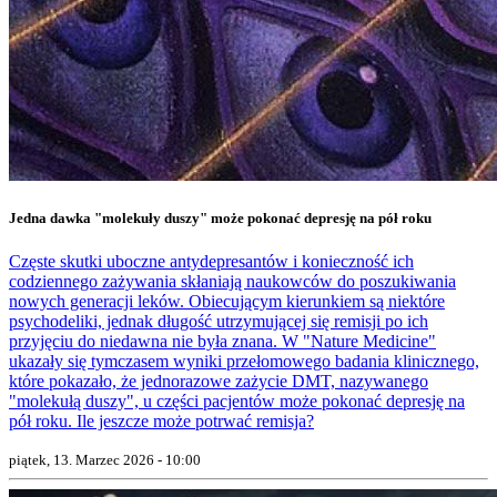
Jedna dawka "molekuły duszy" może pokonać depresję na pół roku
Częste skutki uboczne antydepresantów i konieczność ich
codziennego zażywania skłaniają naukowców do poszukiwania
nowych generacji leków. Obiecującym kierunkiem są niektóre
psychodeliki, jednak długość utrzymującej się remisji po ich
przyjęciu do niedawna nie była znana. W "Nature Medicine"
ukazały się tymczasem wyniki przełomowego badania klinicznego,
które pokazało, że jednorazowe zażycie DMT, nazywanego
"molekułą duszy", u części pacjentów może pokonać depresję na
pół roku. Ile jeszcze może potrwać remisja?
piątek, 13. Marzec 2026 - 10:00