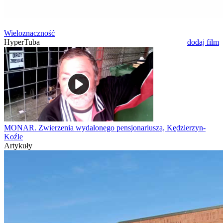
Wieloznaczność
HyperTuba
dodaj film
MONAR. Zwierzenia wydalonego pensjonariusza, Kędzierzyn-
Koźle
Artykuły