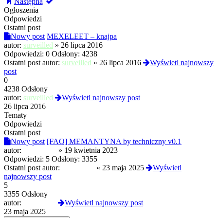
Następna
Ogłoszenia
Odpowiedzi
Ostatni post
Nowy post
MEXELEET – knajpa
autor:
surveilled
»
26 lipca 2016
Odpowiedzi:
0
Odsłony:
4238
Ostatni post autor:
surveilled
«
26 lipca 2016
Wyświetl najnowszy
post
0
4238 Odsłony
autor:
surveilled
Wyświetl najnowszy post
26 lipca 2016
Tematy
Odpowiedzi
Ostatni post
Nowy post
[FAQ] MEMANTYNA by techniczny v0.1
autor:
techniczny
»
19 kwietnia 2023
Odpowiedzi:
5
Odsłony:
3355
Ostatni post autor:
RuchRych
«
23 maja 2025
Wyświetl
najnowszy post
5
3355 Odsłony
autor:
RuchRych
Wyświetl najnowszy post
23 maja 2025