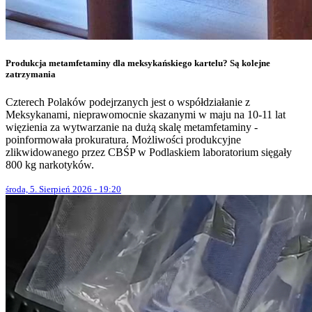
Produkcja metamfetaminy dla meksykańskiego kartelu? Są kolejne
zatrzymania
Czterech Polaków podejrzanych jest o współdziałanie z
Meksykanami, nieprawomocnie skazanymi w maju na 10-11 lat
więzienia za wytwarzanie na dużą skalę metamfetaminy -
poinformowała prokuratura. Możliwości produkcyjne
zlikwidowanego przez CBŚP w Podlaskiem laboratorium sięgały
800 kg narkotyków.
środa, 5. Sierpień 2026 - 19:20