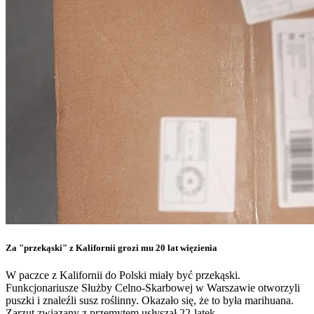
Za "przekąski" z Kalifornii grozi mu 20 lat więzienia
W paczce z Kalifornii do Polski miały być przekąski.
Funkcjonariusze Służby Celno-Skarbowej w Warszawie otworzyli
puszki i znaleźli susz roślinny. Okazało się, że to była marihuana.
Zarzut związany z przemytem usłyszał 22-latek.