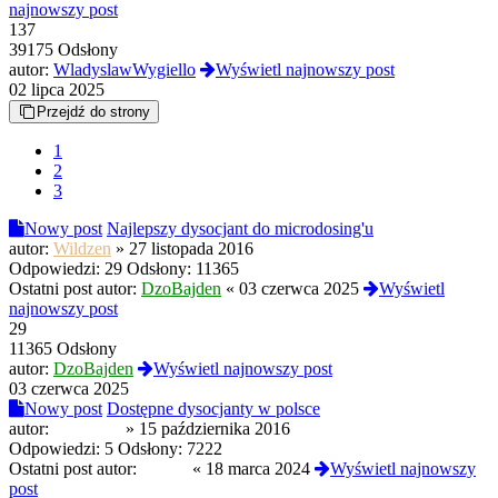
najnowszy post
137
39175 Odsłony
autor:
WladyslawWygiello
Wyświetl najnowszy post
02 lipca 2025
Przejdź do strony
1
2
3
Nowy post
Najlepszy dysocjant do microdosing'u
autor:
Wildzen
»
27 listopada 2016
Odpowiedzi:
29
Odsłony:
11365
Ostatni post autor:
DzoBajden
«
03 czerwca 2025
Wyświetl
najnowszy post
29
11365 Odsłony
autor:
DzoBajden
Wyświetl najnowszy post
03 czerwca 2025
Nowy post
Dostępne dysocjanty w polsce
autor:
picziklaki
»
15 października 2016
Odpowiedzi:
5
Odsłony:
7222
Ostatni post autor:
Czoug
«
18 marca 2024
Wyświetl najnowszy
post