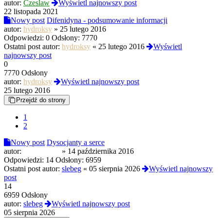
autor:
Czeslaw
Wyświetl najnowszy post
22 listopada 2021
Nowy post
Difenidyna - podsumowanie informacji
autor:
hydroksy
»
25 lutego 2016
Odpowiedzi:
0
Odsłony:
7770
Ostatni post autor:
hydroksy
«
25 lutego 2016
Wyświetl
najnowszy post
0
7770 Odsłony
autor:
hydroksy
Wyświetl najnowszy post
25 lutego 2016
Przejdź do strony
1
2
Nowy post
Dysocjanty a serce
autor:
MałoBystry
»
14 października 2016
Odpowiedzi:
14
Odsłony:
6959
Ostatni post autor:
slebeg
«
05 sierpnia 2026
Wyświetl najnowszy
post
14
6959 Odsłony
autor:
slebeg
Wyświetl najnowszy post
05 sierpnia 2026