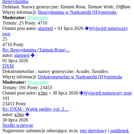
post
Benzydamina
Deliriant. Nazwy generyczne:
Tantum Rosa
,
Tantum Verde
,
Difflam
Więcej informacji:
Benzydamina w Narkopedii [H]yperreala
Moderator:
Dysocjanty
Tematy:
25
Posty:
4710
Ostatni post autor:
alarmed
«
01 lipca 2026
Wyświetl najnowszy
post
25
4710 Posty
Re: Benzydamina (Tantum Rosa)…
Wyświetl
autor:
alarmed
najnowszy
01 lipca 2026
post
DXM
Dekstrometorfan - nazwy generyczne:
Acodin, Tussidex
.
Więcej informacji:
Dekstrometorfan w Narkopedii [H]yperreala
Moderator:
Dysocjanty
Tematy:
191
Posty:
23453
Ostatni post autor:
g3no
«
30 lipca 2026
Wyświetl najnowszy post
191
23453 Posty
Re: DXM - Wątek ogólny vol. 2…
Wyświetl
autor:
g3no
najnowszy
30 lipca 2026
post
Środki wziewne
Najprostsze substancje odurzające, m.in.
eter dietylowy
i
podtlenek