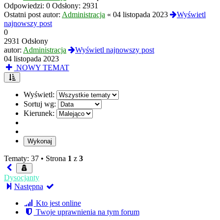
Odpowiedzi:
0
Odsłony:
2931
Ostatni post autor:
Administracja
«
04 listopada 2023
Wyświetl
najnowszy post
0
2931 Odsłony
autor:
Administracja
Wyświetl najnowszy post
04 listopada 2023
NOWY TEMAT
Wyświetl:
Sortuj wg:
Kierunek:
Tematy: 37 •
Strona
1
z
3
Dysocjanty
Następna
Kto jest online
Twoje uprawnienia na tym forum