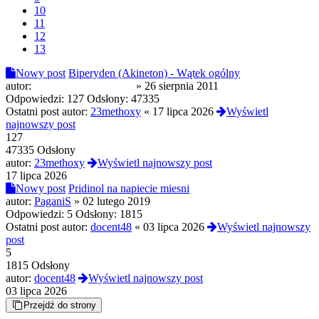
10
11
12
13
Nowy post
Biperyden (Akineton) - Wątek ogólny
autor:
Modyfikowany Bigos
»
26 sierpnia 2011
Odpowiedzi:
127
Odsłony:
47335
Ostatni post autor:
23methoxy
«
17 lipca 2026
Wyświetl
najnowszy post
127
47335 Odsłony
autor:
23methoxy
Wyświetl najnowszy post
17 lipca 2026
Nowy post
Pridinol na napiecie miesni
autor:
PaganiS
»
02 lutego 2019
Odpowiedzi:
5
Odsłony:
1815
Ostatni post autor:
docent48
«
03 lipca 2026
Wyświetl najnowszy
post
5
1815 Odsłony
autor:
docent48
Wyświetl najnowszy post
03 lipca 2026
Przejdź do strony