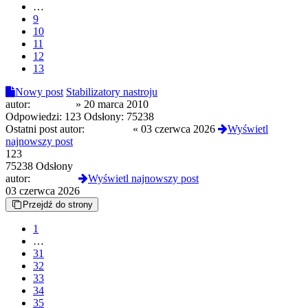
…
9
10
11
12
13
Nowy post
Stabilizatory nastroju
autor:
aree1987
»
20 marca 2010
Odpowiedzi:
123
Odsłony:
75238
Ostatni post autor:
Kazik444
«
03 czerwca 2026
Wyświetl
najnowszy post
123
75238 Odsłony
autor:
Kazik444
Wyświetl najnowszy post
03 czerwca 2026
Przejdź do strony
1
…
31
32
33
34
35