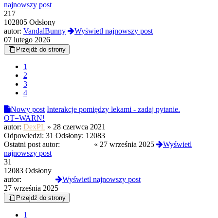
najnowszy post
217
102805 Odsłony
autor:
VandalBunny
Wyświetl najnowszy post
07 lutego 2026
Przejdź do strony
1
2
3
4
Nowy post
Interakcje pomiędzy lekami - zadaj pytanie.
OT=WARN!
autor:
DexPL
»
28 czerwca 2021
Odpowiedzi:
31
Odsłony:
12083
Ostatni post autor:
Baltimore
«
27 września 2025
Wyświetl
najnowszy post
31
12083 Odsłony
autor:
Baltimore
Wyświetl najnowszy post
27 września 2025
Przejdź do strony
1