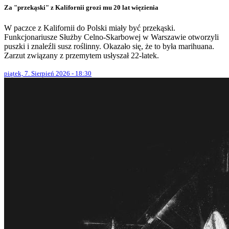
Za "przekąski" z Kalifornii grozi mu 20 lat więzienia
W paczce z Kalifornii do Polski miały być przekąski.
Funkcjonariusze Służby Celno-Skarbowej w Warszawie otworzyli
puszki i znaleźli susz roślinny. Okazało się, że to była marihuana.
Zarzut związany z przemytem usłyszał 22-latek.
piątek, 7. Sierpień 2026 - 18:30