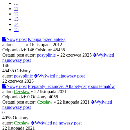
…
11
12
13
14
15
Nowy post
Knajpa przed apteką
autor:
M864
»
16 listopada 2012
Odpowiedzi:
146
Odsłony:
45435
Ostatni post autor:
posyplinie
«
22 czerwca 2025
Wyświetl
najnowszy post
146
45435 Odsłony
autor:
posyplinie
Wyświetl najnowszy post
22 czerwca 2025
Nowy post
Preparaty lecznicze: Alfabetyczny spis tematów
autor:
Czeslaw
»
22 listopada 2021
Odpowiedzi:
0
Odsłony:
4058
Ostatni post autor:
Czeslaw
«
22 listopada 2021
Wyświetl
najnowszy post
0
4058 Odsłony
autor:
Czeslaw
Wyświetl najnowszy post
22 listopada 2021