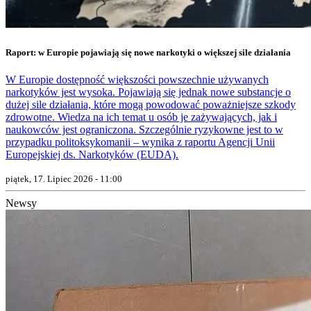
Raport: w Europie pojawiają się nowe narkotyki o większej sile działania
W Europie dostępność większości powszechnie używanych
narkotyków jest wysoka. Pojawiają się jednak nowe substancje o
dużej sile działania, które mogą powodować poważniejsze szkody
zdrowotne. Wiedza na ich temat u osób je zażywających, jak i
naukowców jest ograniczona. Szczególnie ryzykowne jest to w
przypadku politoksykomanii – wynika z raportu Agencji Unii
Europejskiej ds. Narkotyków (EUDA).
piątek, 17. Lipiec 2026 - 11:00
Newsy