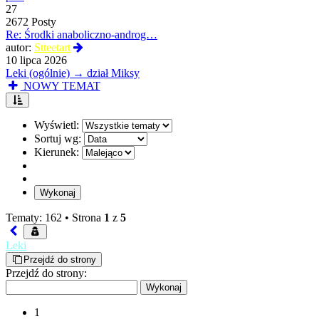
27
2672 Posty
Re: Środki anaboliczno-androg…
Wyświetl
autor:
Stteetart
najnowszy
10 lipca 2026
post
Leki (ogólnie) → dział Miksy
NOWY TEMAT
Wyświetl:
Sortuj wg:
Kierunek:
Tematy: 162 •
Strona
1
z
5
Leki
Przejdź do strony
Przejdź do strony:
1