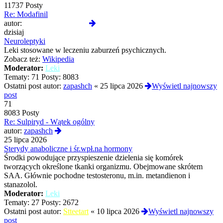
11737 Posty
Re: Modafinil
Wyświetl
autor:
GermanskiOprawca
najnowszy
dzisiaj
post
Neuroleptyki
Leki stosowane w leczeniu zaburzeń psychicznych.
Zobacz też:
Wikipedia
Moderator:
Leki
Tematy:
71
Posty:
8083
Ostatni post autor:
zapashch
«
25 lipca 2026
Wyświetl najnowszy
post
71
8083 Posty
Re: Sulpiryd - Wątek ogólny
Wyświetl
autor:
zapashch
najnowszy
25 lipca 2026
post
Sterydy anaboliczne i śr.wpł.na hormony
Środki powodujące przyspieszenie dzielenia się komórek
tworzących określone tkanki organizmu. Obejmowane skrótem
SAA. Głównie pochodne testosteronu, m.in. metandienon i
stanazolol.
Moderator:
Leki
Tematy:
27
Posty:
2672
Ostatni post autor:
Stteetart
«
10 lipca 2026
Wyświetl najnowszy
post