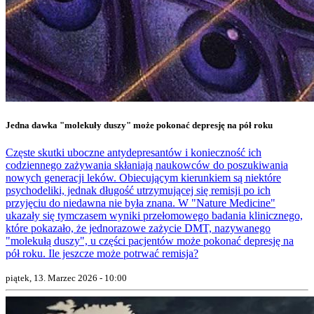
Jedna dawka "molekuły duszy" może pokonać depresję na pół roku
Częste skutki uboczne antydepresantów i konieczność ich
codziennego zażywania skłaniają naukowców do poszukiwania
nowych generacji leków. Obiecującym kierunkiem są niektóre
psychodeliki, jednak długość utrzymującej się remisji po ich
przyjęciu do niedawna nie była znana. W "Nature Medicine"
ukazały się tymczasem wyniki przełomowego badania klinicznego,
które pokazało, że jednorazowe zażycie DMT, nazywanego
"molekułą duszy", u części pacjentów może pokonać depresję na
pół roku. Ile jeszcze może potrwać remisja?
piątek, 13. Marzec 2026 - 10:00