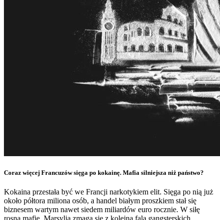
Coraz więcej Francuzów sięga po kokainę. Mafia silniejsza niż państwo?
Kokaina przestała być we Francji narkotykiem elit. Sięga po nią już
około półtora miliona osób, a handel białym proszkiem stał się
biznesem wartym nawet siedem miliardów euro rocznie. W siłę
rosną mafie, Marsylia zmaga się z kolejną falą gangsterskich