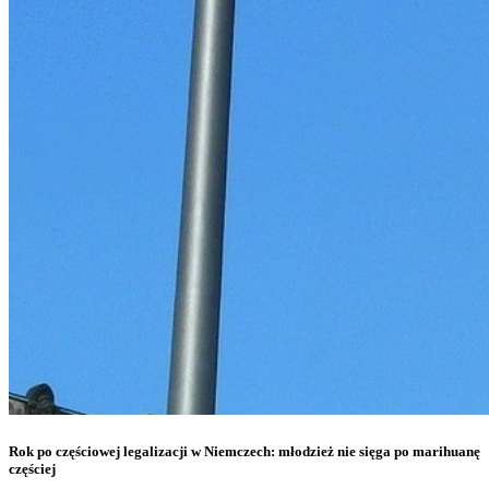
Rok po częściowej legalizacji w Niemczech: młodzież nie sięga po marihuanę
częściej