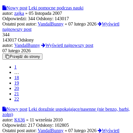
Nowy post
Leki pomocne podczas nauki
autor:
zajka
»
05 listopada 2007
Odpowiedzi:
344
Odsłony:
143017
Ostatni post autor:
VandalBunny
«
07 lutego 2026
Wyświetl
najnowszy post
344
143017 Odsłony
autor:
VandalBunny
Wyświetl najnowszy post
07 lutego 2026
Przejdź do strony
1
…
18
19
20
21
22
Nowy post
Leki doraźnie uspokajające/nasenne (nie benzo, barbi,
zolpi)
autor:
K636
»
11 września 2010
Odpowiedzi:
217
Odsłony:
102805
Ostatni post autor:
VandalBunny
«
07 lutego 2026
Wyświetl