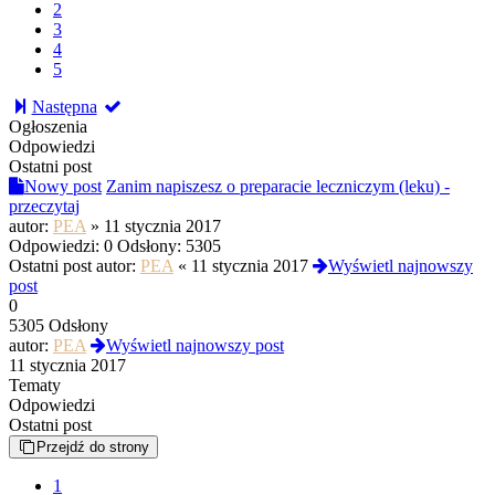
2
3
4
5
Następna
Ogłoszenia
Odpowiedzi
Ostatni post
Nowy post
Zanim napiszesz o preparacie leczniczym (leku) -
przeczytaj
autor:
PEA
»
11 stycznia 2017
Odpowiedzi:
0
Odsłony:
5305
Ostatni post autor:
PEA
«
11 stycznia 2017
Wyświetl najnowszy
post
0
5305 Odsłony
autor:
PEA
Wyświetl najnowszy post
11 stycznia 2017
Tematy
Odpowiedzi
Ostatni post
Przejdź do strony
1