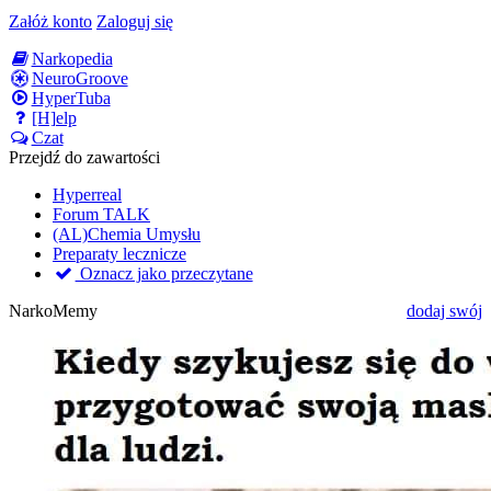
Załóż konto
Zaloguj się
Narkopedia
NeuroGroove
HyperTuba
[H]elp
Czat
Przejdź do zawartości
Hyperreal
Forum TALK
(AL)Chemia Umysłu
Preparaty lecznicze
Oznacz jako przeczytane
NarkoMemy
dodaj swój