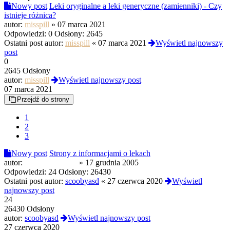
Nowy post
Leki oryginalne a leki generyczne (zamienniki) - Czy
istnieje różnica?
autor:
misspill
»
07 marca 2021
Odpowiedzi:
0
Odsłony:
2645
Ostatni post autor:
misspill
«
07 marca 2021
Wyświetl najnowszy
post
0
2645 Odsłony
autor:
misspill
Wyświetl najnowszy post
07 marca 2021
Przejdź do strony
1
2
3
Nowy post
Strony z informacjami o lekach
autor:
Sterylny Marcin
»
17 grudnia 2005
Odpowiedzi:
24
Odsłony:
26430
Ostatni post autor:
scoobyasd
«
27 czerwca 2020
Wyświetl
najnowszy post
24
26430 Odsłony
autor:
scoobyasd
Wyświetl najnowszy post
27 czerwca 2020