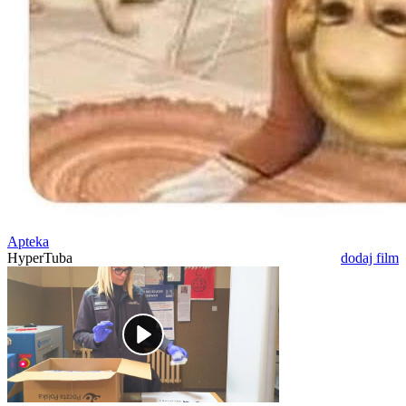
Apteka
HyperTuba
dodaj film