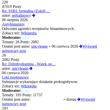
228
47019 Posty
Re: SSRI: Sertralina (Zoloft,…
Wyświetl
autor:
sertralinowy
najnowszy
06 sierpnia 2026
post
Antyhistaminy
Odwrotni agoniści receptorów histaminowych.
Zobacz też:
Wikipedia
Moderator:
Leki
Tematy:
26
Posty:
2082
Ostatni post autor:
spicyleann
«
06 czerwca 2026
Wyświetl
najnowszy post
26
2082 Posty
Re: Difenhydramina - Wątek og…
Wyświetl
autor:
spicyleann
najnowszy
06 czerwca 2026
post
Leki nootropowe
Substancje wykazujące działanie prokognitywne.
Zobacz też:
Wikipedia
Moderator:
Leki
Tematy:
193
Posty:
11737
Ostatni post autor:
GermanskiOprawca
«
dzisiaj
Wyświetl
najnowszy post
193