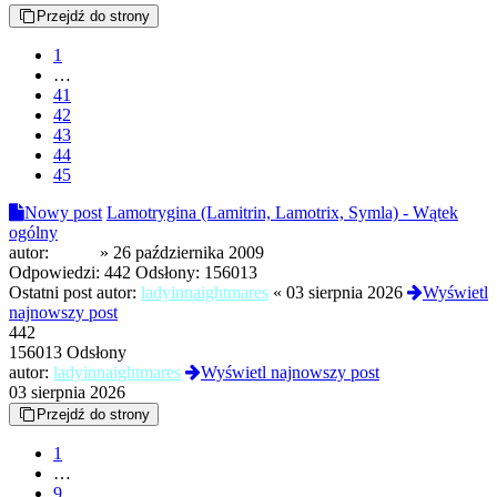
Przejdź do strony
1
…
41
42
43
44
45
Nowy post
Lamotrygina (Lamitrin, Lamotrix, Symla) - Wątek
ogólny
autor:
Gleba
»
26 października 2009
Odpowiedzi:
442
Odsłony:
156013
Ostatni post autor:
ladyinnaightmares
«
03 sierpnia 2026
Wyświetl
najnowszy post
442
156013 Odsłony
autor:
ladyinnaightmares
Wyświetl najnowszy post
03 sierpnia 2026
Przejdź do strony
1
…
9