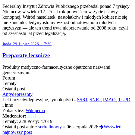
Federalny Instytut Zdrowia Publicznego przebadał ponad 7 tysięcy
Niemców w wieku 12–25 lat rok po wejściu w życie ustawy
konopnej. Wśród nastolatek, nastolatków i młodych kobiet nic się
nie zmieniło. Jedyny istotny wzrost odnotowano u młodych
mężczyzn — ale ten trend trwa nieprzerwanie od 2008 roku, czyli
od szesnastu lat przed legalizacją.
środa, 29. Lipiec 2026 - 17:30
Preparaty lecznicze
Produkty medyczno-farmaceutyczne opatrzone nazwami
generycznymi.
Forum
Tematy
Ostatni post
Antydepresanty
Leki przeciwdepresyjne, tymoleptyki -
SSRI
,
SNRI
,
iMAO
,
TLPD
i inne
Zobacz też:
Wikipedia
Moderator:
Leki
Tematy:
228
Posty:
47019
Ostatni post autor:
sertralinowy
«
06 sierpnia 2026
Wyświetl
najnowszy post