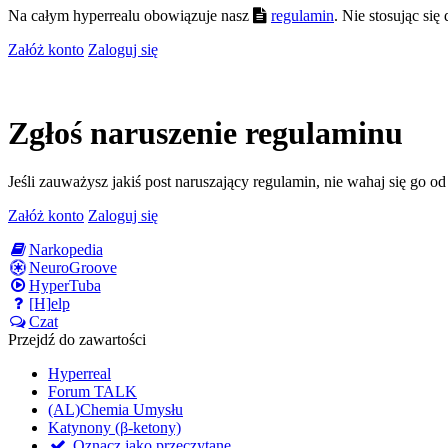
Na całym hyperrealu obowiązuje nasz
regulamin
. Nie stosując si
Załóż konto
Zaloguj się
Zgłoś naruszenie regulaminu
Jeśli zauważysz jakiś post naruszający regulamin, nie wahaj się go o
Załóż konto
Zaloguj się
Narkopedia
NeuroGroove
HyperTuba
[H]elp
Czat
Przejdź do zawartości
Hyperreal
Forum TALK
(AL)Chemia Umysłu
Katynony (β-ketony)
Oznacz jako przeczytane