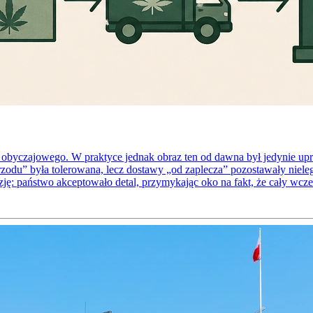
mu obyczajowego. W praktyce jednak obraz ten od dawna był jedynie 
 przodu” była tolerowana, lecz dostawy „od zaplecza” pozostawały nie
ję: państwo akceptowało detal, przymykając oko na fakt, że cały wcze