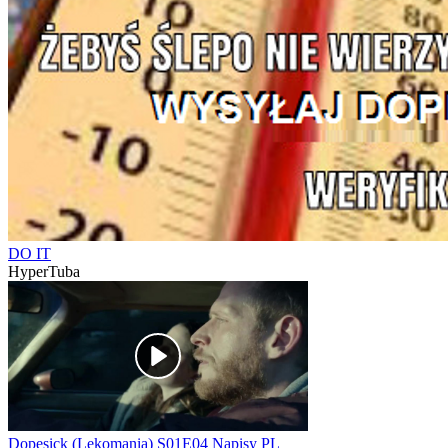
DO IT
HyperTuba
Dopesick (Lekomania) S01E04 Napisy PL