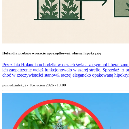
Holandia próbuje wreszcie uporządkować własną hipokryzję
Przez lata Holandia uchodziła w oczach świata za symbol liberaliz
ich zaopatrzenie wciąż funkcjonowało w szarej strefie. Sprzedaż „z
choć w rzeczywistości stanowił raczej elegancko opakowaną hipokryz
poniedziałek, 27. Kwiecień 2026 - 18:00