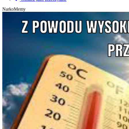
NarkoMemy