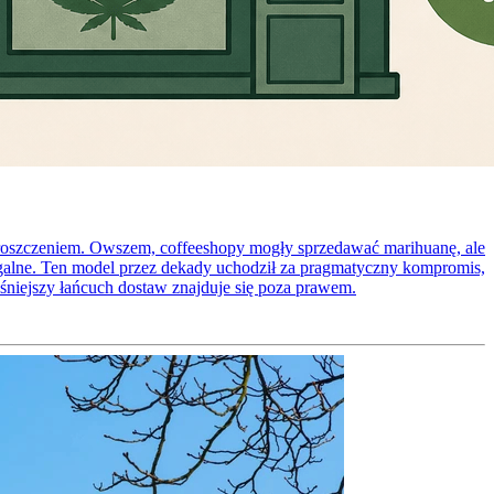
uproszczeniem. Owszem, coffeeshopy mogły sprzedawać marihuanę, ale
legalne. Ten model przez dekady uchodził za pragmatyczny kompromis,
śniejszy łańcuch dostaw znajduje się poza prawem.