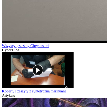
Wszyscy jesteśmy Chrystusami
HyperTuba
Koperty i zeszyty z syntetyczną marihuaną
Artykuły