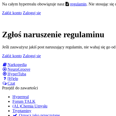
Na całym hyperrealu obowiązuje nasz
regulamin
. Nie stosując si
Załóż konto
Zaloguj się
Zgłoś naruszenie regulaminu
Jeśli zauważysz jakiś post naruszający regulamin, nie wahaj się go o
Załóż konto
Zaloguj się
Narkopedia
NeuroGroove
HyperTuba
[H]elp
Czat
Przejdź do zawartości
Hyperreal
Forum TALK
(AL)Chemia Umysłu
Tryptaminy
Oznacz jako przeczytane