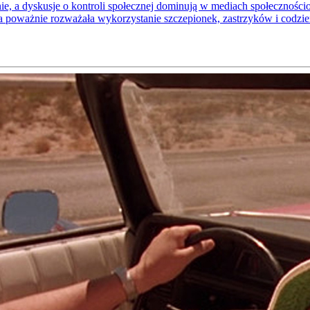
dnie, a dyskusje o kontroli społecznej dominują w mediach społeczno
a poważnie rozważała wykorzystanie szczepionek, zastrzyków i codzi