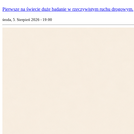
Pierwsze na świecie duże badanie w rzeczywistym ruchu drogowym.
środa, 5. Sierpień 2026 - 19:00