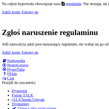
Na całym hyperrealu obowiązuje nasz
regulamin
. Nie stosując si
Załóż konto
Zaloguj się
Zgłoś naruszenie regulaminu
Jeśli zauważysz jakiś post naruszający regulamin, nie wahaj się go o
Załóż konto
Zaloguj się
Narkopedia
NeuroGroove
HyperTuba
[H]elp
Czat
Przejdź do zawartości
Hyperreal
Forum TALK
(AL)Chemia Umysłu
Tryptaminy
Oznacz jako przeczytane