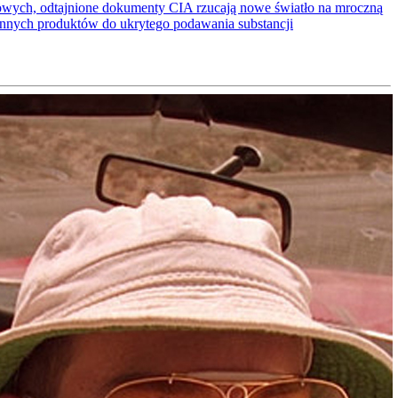
ściowych, odtajnione dokumenty CIA rzucają nowe światło na mroczną
ennych produktów do ukrytego podawania substancji