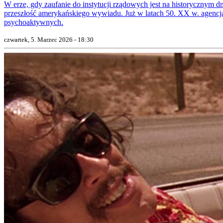
W erze, gdy zaufanie do instytucji rządowych jest na historycznym 
przeszłość amerykańskiego wywiadu. Już w latach 50. XX w. agencj
psychoaktywnych.
czwartek, 5. Marzec 2026 - 18:30