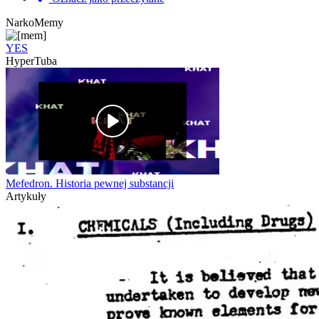
NarkoMemy
YES
HyperTuba
Mefedron. Historia pewnej substancji
Artykuły