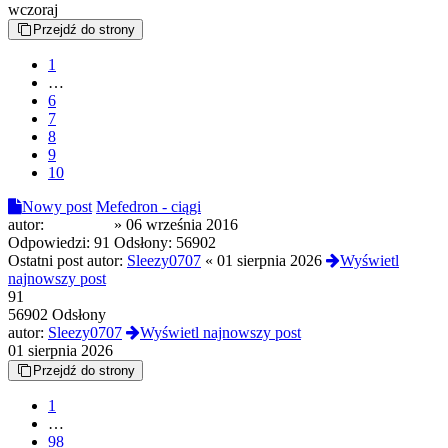
wczoraj
Przejdź do strony
1
…
6
7
8
9
10
Nowy post
Mefedron - ciągi
autor:
FilthyStar
»
06 września 2016
Odpowiedzi:
91
Odsłony:
56902
Ostatni post autor:
Sleezy0707
«
01 sierpnia 2026
Wyświetl
najnowszy post
91
56902 Odsłony
autor:
Sleezy0707
Wyświetl najnowszy post
01 sierpnia 2026
Przejdź do strony
1
…
98