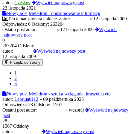
autor:
Czeslaw
Wyświetl najnowszy post
22 listopada 2021
Nowy post
Mefedron - podsumowanie informacji
Ten temat zawiera ankietę.
autor:
MaciekB
»
12 listopada 2009
Odpowiedzi:
0
Odsłony:
263204
Ostatni post autor:
MaciekB
«
12 listopada 2009
Wyświetl
najnowszy post
0
263204 Odsłony
autor:
MaciekB
Wyświetl najnowszy post
12 listopada 2009
Przejdź do strony
1
2
3
Nowy post
Mefedron - sztuka wciągania, kruszenia etc.
autor:
Labruja0112
»
09 października 2025
Odpowiedzi:
28
Odsłony:
1567
Ostatni post autor:
faltaderespeto
«
wczoraj
Wyświetl najnowszy
post
28
1567 Odsłony
autor:
faltaderespeto
Wyświetl najnowszy post