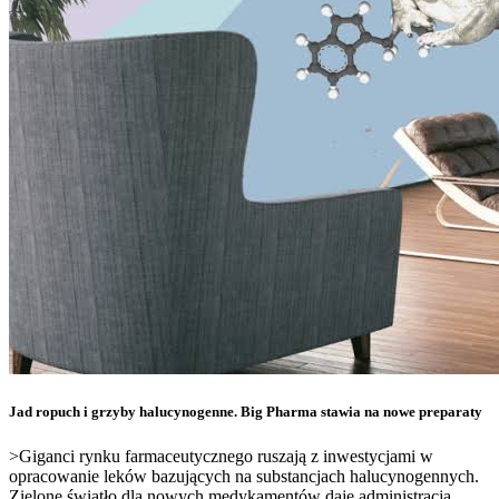
Jad ropuch i grzyby halucynogenne. Big Pharma stawia na nowe preparaty
>Giganci rynku farmaceutycznego ruszają z inwestycjami w
opracowanie leków bazujących na substancjach halucynogennych.
Zielone światło dla nowych medykamentów daje administracja