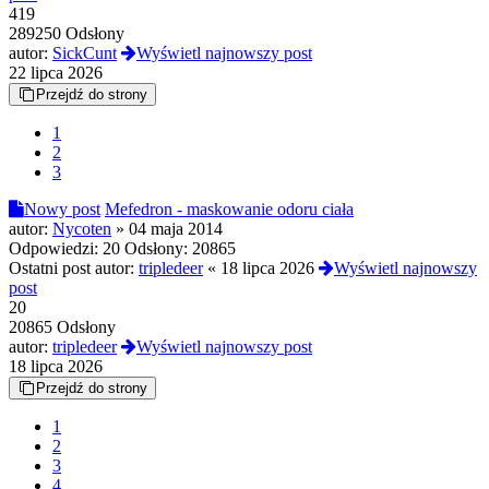
419
289250 Odsłony
autor:
SickCunt
Wyświetl najnowszy post
22 lipca 2026
Przejdź do strony
1
2
3
Nowy post
Mefedron - maskowanie odoru ciała
autor:
Nycoten
»
04 maja 2014
Odpowiedzi:
20
Odsłony:
20865
Ostatni post autor:
tripledeer
«
18 lipca 2026
Wyświetl najnowszy
post
20
20865 Odsłony
autor:
tripledeer
Wyświetl najnowszy post
18 lipca 2026
Przejdź do strony
1
2
3
4