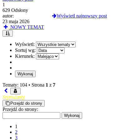
1
629 Odsłony
autor:
OdwiertKorzenny
Wyświetl najnowszy post
23 maja 2026
NOWY TEMAT
Wyświetl:
Sortuj wg:
Kierunek:
Tematy: 104 •
Strona
1
z
7
Stymulanty
Przejdź do strony
Przejdź do strony:
1
2
3