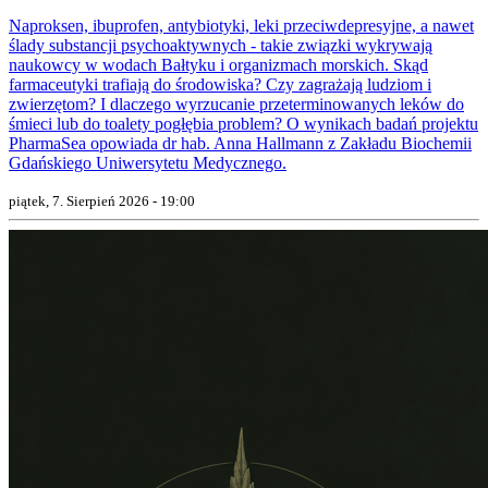
Naproksen, ibuprofen, antybiotyki, leki przeciwdepresyjne, a nawet
ślady substancji psychoaktywnych - takie związki wykrywają
naukowcy w wodach Bałtyku i organizmach morskich. Skąd
farmaceutyki trafiają do środowiska? Czy zagrażają ludziom i
zwierzętom? I dlaczego wyrzucanie przeterminowanych leków do
śmieci lub do toalety pogłębia problem? O wynikach badań projektu
PharmaSea opowiada dr hab. Anna Hallmann z Zakładu Biochemii
Gdańskiego Uniwersytetu Medycznego.
piątek, 7. Sierpień 2026 - 19:00