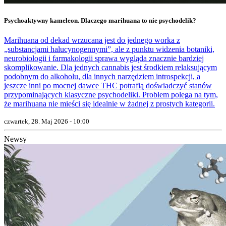
Psychoaktywny kameleon. Dlaczego marihuana to nie psychodelik?
Marihuana od dekad wrzucana jest do jednego worka z
„substancjami halucynogennymi”, ale z punktu widzenia botaniki,
neurobiologii i farmakologii sprawa wygląda znacznie bardziej
skomplikowanie. Dla jednych cannabis jest środkiem relaksującym
podobnym do alkoholu, dla innych narzędziem introspekcji, a
jeszcze inni po mocnej dawce THC potrafią doświadczyć stanów
przypominających klasyczne psychodeliki. Problem polega na tym,
że marihuana nie mieści się idealnie w żadnej z prostych kategorii.
czwartek, 28. Maj 2026 - 10:00
Newsy