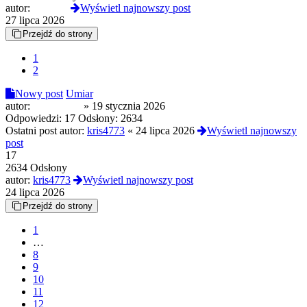
autor:
jokerthc
Wyświetl najnowszy post
27 lipca 2026
Przejdź do strony
1
2
Nowy post
Umiar
autor:
NahoyCito
»
19 stycznia 2026
Odpowiedzi:
17
Odsłony:
2634
Ostatni post autor:
kris4773
«
24 lipca 2026
Wyświetl najnowszy
post
17
2634 Odsłony
autor:
kris4773
Wyświetl najnowszy post
24 lipca 2026
Przejdź do strony
1
…
8
9
10
11
12