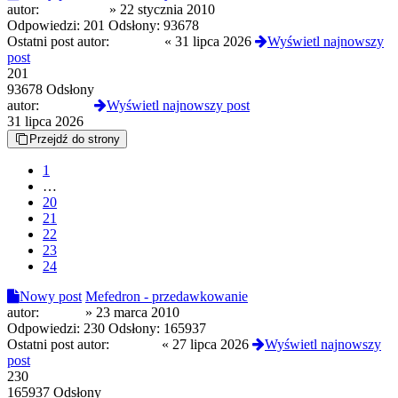
autor:
krukmanek
»
22 stycznia 2010
Odpowiedzi:
201
Odsłony:
93678
Ostatni post autor:
Elkov21
«
31 lipca 2026
Wyświetl najnowszy
post
201
93678 Odsłony
autor:
Elkov21
Wyświetl najnowszy post
31 lipca 2026
Przejdź do strony
1
…
20
21
22
23
24
Nowy post
Mefedron - przedawkowanie
autor:
fuleren
»
23 marca 2010
Odpowiedzi:
230
Odsłony:
165937
Ostatni post autor:
jokerthc
«
27 lipca 2026
Wyświetl najnowszy
post
230
165937 Odsłony