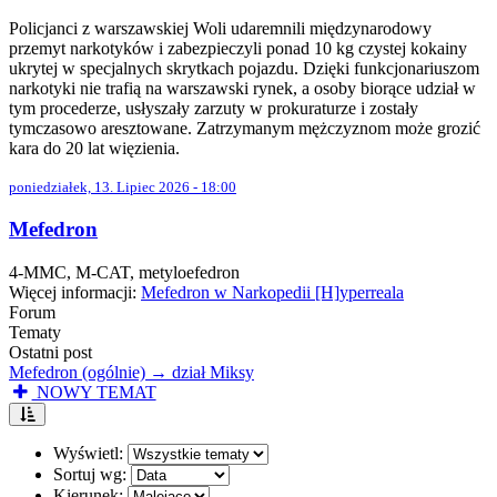
Policjanci z warszawskiej Woli udaremnili międzynarodowy
przemyt narkotyków i zabezpieczyli ponad 10 kg czystej kokainy
ukrytej w specjalnych skrytkach pojazdu. Dzięki funkcjonariuszom
narkotyki nie trafią na warszawski rynek, a osoby biorące udział w
tym procederze, usłyszały zarzuty w prokuraturze i zostały
tymczasowo aresztowane. Zatrzymanym mężczyznom może grozić
kara do 20 lat więzienia.
poniedziałek, 13. Lipiec 2026 - 18:00
Mefedron
4-MMC, M-CAT, metyloefedron
Więcej informacji:
Mefedron w Narkopedii [H]yperreala
Forum
Tematy
Ostatni post
Mefedron (ogólnie) → dział Miksy
NOWY TEMAT
Wyświetl:
Sortuj wg:
Kierunek: