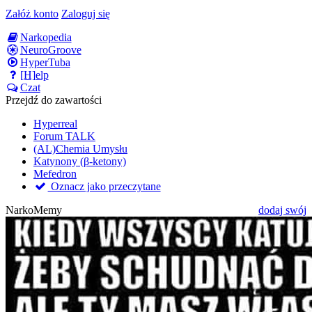
Załóż konto
Zaloguj się
Narkopedia
NeuroGroove
HyperTuba
[H]elp
Czat
Przejdź do zawartości
Hyperreal
Forum TALK
(AL)Chemia Umysłu
Katynony (β-ketony)
Mefedron
Oznacz jako przeczytane
NarkoMemy
dodaj swój