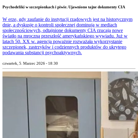
Psychodeliki w szczepionkach i piwie. Ujawniono tajne dokumenty CIA
W erze, gdy zaufanie do instytucji rządowych jest na historycznym
dnie, a dyskusje o kontroli społecznej dominują w mediach
społecznościowych, odtajnione dokumenty CIA rzucają nowe
światło na mroczną przeszłość amerykańskiego wywiadu. Już w
latach 50. XX w. agencja poważnie rozważała wykorzystanie
szczepionek, zastrzyków i codziennych produktów do ukrytego
podawania substancji psychoaktywnych.
czwartek, 5. Marzec 2026 - 18:30