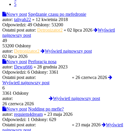
5
Nowy post
Spędzanie czasu po mefedronie
autor:
taliyah22
»
12 kwietnia 2018
Odpowiedzi:
49
Odsłony:
53200
Ostatni post autor:
Detronizator2
«
02 lipca 2026
Wyświetl
najnowszy post
49
53200 Odsłony
autor:
Detronizator2
Wyświetl najnowszy post
02 lipca 2026
Nowy post
Perforacja nosa
autor:
Dewu666
»
28 grudnia 2023
Odpowiedzi:
6
Odsłony:
3361
Ostatni post autor:
troopaoftomorrow
«
26 czerwca 2026
Wyświetl najnowszy post
6
3361 Odsłony
autor:
troopaoftomorrow
Wyświetl najnowszy post
26 czerwca 2026
Nowy post
Nodding po mefie?
autor:
requiem4dream
»
23 maja 2026
Odpowiedzi:
1
Odsłony:
629
Ostatni post autor:
OdwiertKorzenny
«
23 maja 2026
Wyświetl
najnowszy post