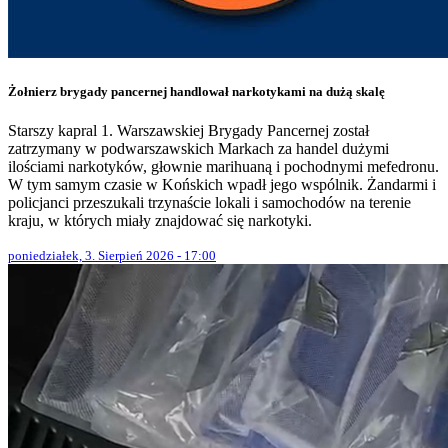
Żołnierz brygady pancernej handlował narkotykami na dużą skalę
Starszy kapral 1. Warszawskiej Brygady Pancernej został
zatrzymany w podwarszawskich Markach za handel dużymi
ilościami narkotyków, głownie marihuaną i pochodnymi mefedronu.
W tym samym czasie w Końskich wpadł jego wspólnik. Żandarmi i
policjanci przeszukali trzynaście lokali i samochodów na terenie
kraju, w których miały znajdować się narkotyki.
poniedziałek, 3. Sierpień 2026 - 17:00