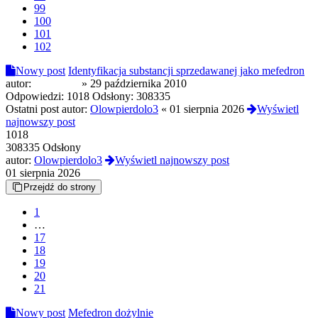
99
100
101
102
Nowy post
Identyfikacja substancji sprzedawanej jako mefedron
autor:
Wicherrr3
»
29 października 2010
Odpowiedzi:
1018
Odsłony:
308335
Ostatni post autor:
Olowpierdolo3
«
01 sierpnia 2026
Wyświetl
najnowszy post
1018
308335 Odsłony
autor:
Olowpierdolo3
Wyświetl najnowszy post
01 sierpnia 2026
Przejdź do strony
1
…
17
18
19
20
21
Nowy post
Mefedron dożylnie