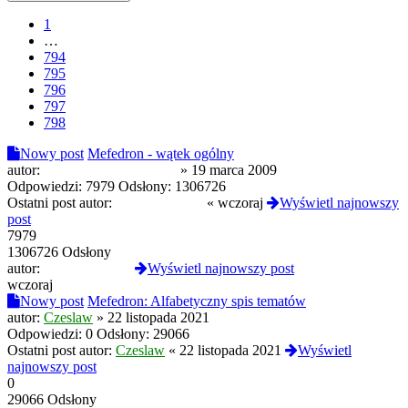
1
…
794
795
796
797
798
Nowy post
Mefedron - wątek ogólny
autor:
krzystop_koloppfszcyc
»
19 marca 2009
Odpowiedzi:
7979
Odsłony:
1306726
Ostatni post autor:
CloneserSztuki
«
wczoraj
Wyświetl najnowszy
post
7979
1306726 Odsłony
autor:
CloneserSztuki
Wyświetl najnowszy post
wczoraj
Nowy post
Mefedron: Alfabetyczny spis tematów
autor:
Czeslaw
»
22 listopada 2021
Odpowiedzi:
0
Odsłony:
29066
Ostatni post autor:
Czeslaw
«
22 listopada 2021
Wyświetl
najnowszy post
0
29066 Odsłony