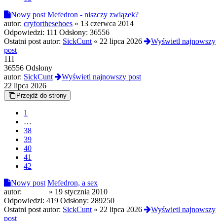
Nowy post
Mefedron - niszczy związek?
autor:
cryforthesehoes
»
13 czerwca 2014
Odpowiedzi:
111
Odsłony:
36556
Ostatni post autor:
SickCunt
«
22 lipca 2026
Wyświetl najnowszy
post
111
36556 Odsłony
autor:
SickCunt
Wyświetl najnowszy post
22 lipca 2026
Przejdź do strony
1
…
38
39
40
41
42
Nowy post
Mefedron, a sex
autor:
Infamis
»
19 stycznia 2010
Odpowiedzi:
419
Odsłony:
289250
Ostatni post autor:
SickCunt
«
22 lipca 2026
Wyświetl najnowszy
post