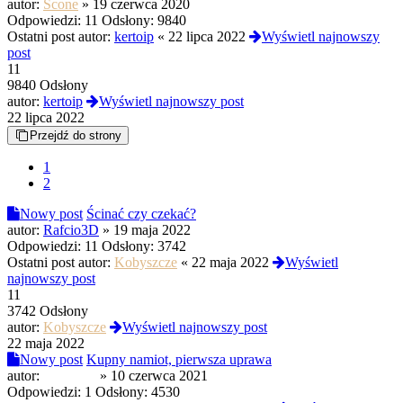
autor:
Scone
»
19 czerwca 2020
Odpowiedzi:
11
Odsłony:
9840
Ostatni post autor:
kertoip
«
22 lipca 2022
Wyświetl najnowszy
post
11
9840 Odsłony
autor:
kertoip
Wyświetl najnowszy post
22 lipca 2022
Przejdź do strony
1
2
Nowy post
Ścinać czy czekać?
autor:
Rafcio3D
»
19 maja 2022
Odpowiedzi:
11
Odsłony:
3742
Ostatni post autor:
Kobyszcze
«
22 maja 2022
Wyświetl
najnowszy post
11
3742 Odsłony
autor:
Kobyszcze
Wyświetl najnowszy post
22 maja 2022
Nowy post
Kupny namiot, pierwsza uprawa
autor:
falsyfikot
»
10 czerwca 2021
Odpowiedzi:
1
Odsłony:
4530