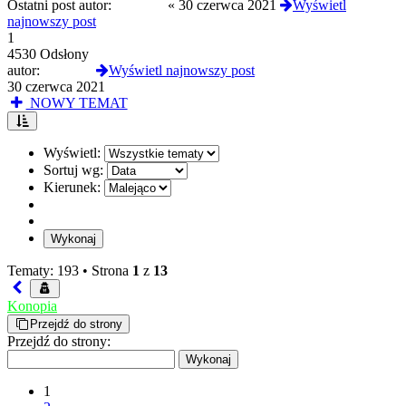
Ostatni post autor:
crazyppl
«
30 czerwca 2021
Wyświetl
najnowszy post
1
4530 Odsłony
autor:
crazyppl
Wyświetl najnowszy post
30 czerwca 2021
NOWY TEMAT
Wyświetl:
Sortuj wg:
Kierunek:
Tematy: 193 •
Strona
1
z
13
Konopia
Przejdź do strony
Przejdź do strony:
1