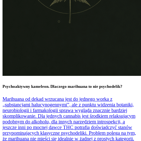
Psychoaktywny kameleon. Dlaczego marihuana to nie psychodelik?
Marihuana od dekad wrzucana jest do jednego worka z
„substancjami halucynogennymi”, ale z punktu widzenia botaniki,
neurobiologii i farmakologii sprawa wygląda znacznie bardziej
skomplikowanie. Dla jednych cannabis jest środkiem relaksującym
podobnym do alkoholu, dla innych narzędziem introspekcji, a
jeszcze inni po mocnej dawce THC potrafią doświadczyć stanów
przypominających klasyczne psychodeliki. Problem polega na tym,
że marihuana nie mieści się idealnie w żadnej z prostych kategorii.