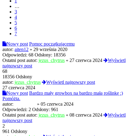
1
…
3
4
5
6
7
Nowy post
Pomoc początkującemu
autor:
aiten12
»
29 września 2020
Odpowiedzi:
68
Odsłony:
18356
Ostatni post autor:
jezus_chytrus
«
27 czerwca 2024
Wyświetl
najnowszy post
68
18356 Odsłony
autor:
jezus_chytrus
Wyświetl najnowszy post
27 czerwca 2024
Nowy post
Bardzo mały growbox na bardzo małą roślinkę :)
Pomóżta.
autor:
NahoyCito
»
05 czerwca 2024
Odpowiedzi:
2
Odsłony:
961
Ostatni post autor:
jezus_chytrus
«
08 czerwca 2024
Wyświetl
najnowszy post
2
961 Odsłony