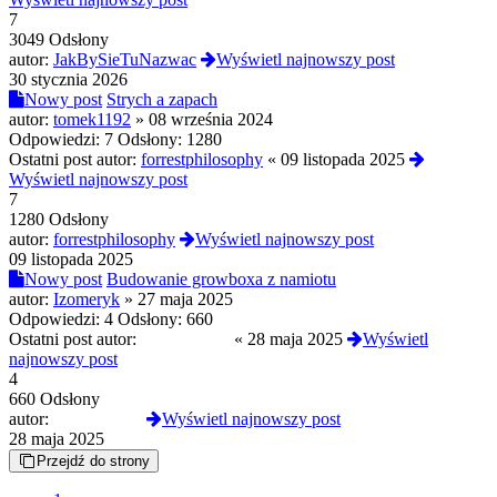
7
3049 Odsłony
autor:
JakBySieTuNazwac
Wyświetl najnowszy post
30 stycznia 2026
Nowy post
Strych a zapach
autor:
tomek1192
»
08 września 2024
Odpowiedzi:
7
Odsłony:
1280
Ostatni post autor:
forrestphilosophy
«
09 listopada 2025
Wyświetl najnowszy post
7
1280 Odsłony
autor:
forrestphilosophy
Wyświetl najnowszy post
09 listopada 2025
Nowy post
Budowanie growboxa z namiotu
autor:
Izomeryk
»
27 maja 2025
Odpowiedzi:
4
Odsłony:
660
Ostatni post autor:
motocyklista
«
28 maja 2025
Wyświetl
najnowszy post
4
660 Odsłony
autor:
motocyklista
Wyświetl najnowszy post
28 maja 2025
Przejdź do strony