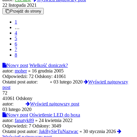
22 listopada 2021
Przejdź do strony
1
…
4
5
6
7
8
Nowy post
Wielkość doniczek?
autor:
moher
»
16 grudnia 2005
Odpowiedzi:
72
Odsłony:
41061
Ostatni post autor:
2004
«
03 lutego 2020
Wyświetl najnowszy
post
72
41061 Odsłony
autor:
2004
Wyświetl najnowszy post
03 lutego 2020
Nowy post
Oświetlenie LED do boxa
autor:
fanatyk89
»
24 kwietnia 2022
Odpowiedzi:
7
Odsłony:
3049
Ostatni post autor:
JakBySieTuNazwac
«
30 stycznia 2026
Wyświetl najnowszy post