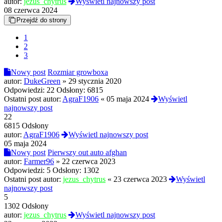
autor:
jezus_chytrus
Wyświetl najnowszy post
08 czerwca 2024
Przejdź do strony
1
2
3
Nowy post
Rozmiar growboxa
autor:
DukeGreen
»
29 stycznia 2020
Odpowiedzi:
22
Odsłony:
6815
Ostatni post autor:
AgraF1906
«
05 maja 2024
Wyświetl
najnowszy post
22
6815 Odsłony
autor:
AgraF1906
Wyświetl najnowszy post
05 maja 2024
Nowy post
Pierwszy out auto afghan
autor:
Farmer96
»
22 czerwca 2023
Odpowiedzi:
5
Odsłony:
1302
Ostatni post autor:
jezus_chytrus
«
23 czerwca 2023
Wyświetl
najnowszy post
5
1302 Odsłony
autor:
jezus_chytrus
Wyświetl najnowszy post