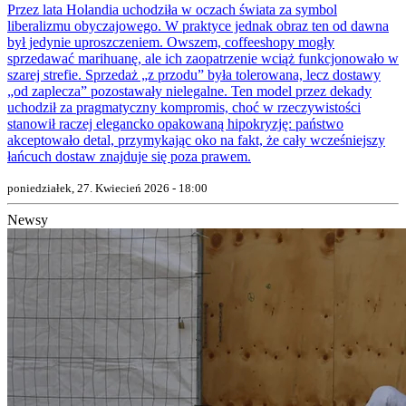
Przez lata Holandia uchodziła w oczach świata za symbol
liberalizmu obyczajowego. W praktyce jednak obraz ten od dawna
był jedynie uproszczeniem. Owszem, coffeeshopy mogły
sprzedawać marihuanę, ale ich zaopatrzenie wciąż funkcjonowało w
szarej strefie. Sprzedaż „z przodu” była tolerowana, lecz dostawy
„od zaplecza” pozostawały nielegalne. Ten model przez dekady
uchodził za pragmatyczny kompromis, choć w rzeczywistości
stanowił raczej elegancko opakowaną hipokryzję: państwo
akceptowało detal, przymykając oko na fakt, że cały wcześniejszy
łańcuch dostaw znajduje się poza prawem.
poniedziałek, 27. Kwiecień 2026 - 18:00
Newsy