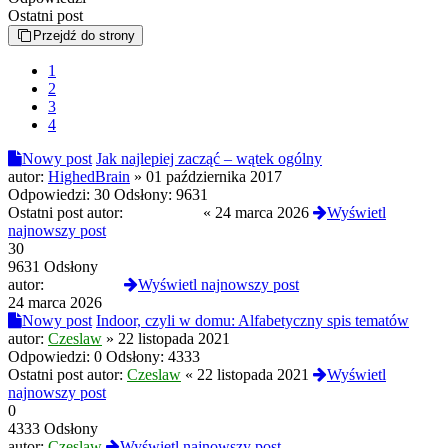
Ostatni post
Przejdź do strony
1
2
3
4
Nowy post
Jak najlepiej zacząć – wątek ogólny
autor:
HighedBrain
»
01 października 2017
Odpowiedzi:
30
Odsłony:
9631
Ostatni post autor:
neuronpilot
«
24 marca 2026
Wyświetl
najnowszy post
30
9631 Odsłony
autor:
neuronpilot
Wyświetl najnowszy post
24 marca 2026
Nowy post
Indoor, czyli w domu: Alfabetyczny spis tematów
autor:
Czeslaw
»
22 listopada 2021
Odpowiedzi:
0
Odsłony:
4333
Ostatni post autor:
Czeslaw
«
22 listopada 2021
Wyświetl
najnowszy post
0
4333 Odsłony
autor:
Czeslaw
Wyświetl najnowszy post