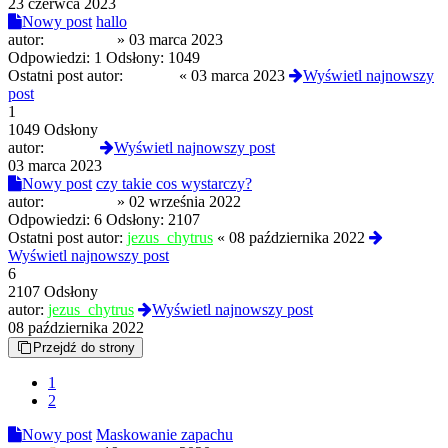
23 czerwca 2023
Nowy post
hallo
autor:
psotka123
»
03 marca 2023
Odpowiedzi:
1
Odsłony:
1049
Ostatni post autor:
3ldritch
«
03 marca 2023
Wyświetl najnowszy
post
1
1049 Odsłony
autor:
3ldritch
Wyświetl najnowszy post
03 marca 2023
Nowy post
czy takie cos wystarczy?
autor:
psotka123
»
02 września 2022
Odpowiedzi:
6
Odsłony:
2107
Ostatni post autor:
jezus_chytrus
«
08 października 2022
Wyświetl najnowszy post
6
2107 Odsłony
autor:
jezus_chytrus
Wyświetl najnowszy post
08 października 2022
Przejdź do strony
1
2
Nowy post
Maskowanie zapachu