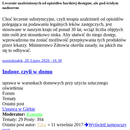
Leczenie uzależnionych od opioidów bardziej dostępne, ale pod ścisłym
nadzorem
Choć leczenie substytucyjne, czyli terapia uzależnień od opioidów
polegająca na podawaniu legalnych leków zastępczych, jest
stosowane w naszym kraju od ponad 30 lat, wciąż liczba objętych
nim osób jest stosunkowo niska. Aby ułatwić do niego dostęp,
wprowadzona ma zostać możliwość przepisywania tych produktów
przez lekarzy. Ministerstwo Zdrowia określa zasady, na jakich ma
się to odbywać.
poniedziałek, 20. Lipiec 2026 - 16:30
Indoor, czyli w domu
uprawa w warunkach domowych przy użyciu sztucznego
oświetlenia
Forum
Tematy
Ostatni post
Uprawa w Glebie
Moderator:
Konopia
Tematy:
29
Posty:
394
Ostatni post autor:
TiJaz
«
11 września 2017
Wyświetl najnowszy
post