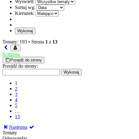
Wyświetl:
Sortuj wg:
Kierunek:
Tematy: 193 •
Strona
1
z
13
Konopia
Przejdź do strony
Przejdź do strony:
1
2
3
4
5
…
13
Następna
Tematy
Odpowiedzi