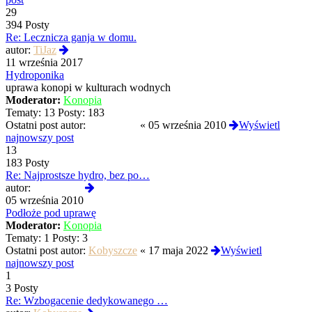
29
394 Posty
Re: Lecznicza ganja w domu.
Wyświetl
autor:
TiJaz
najnowszy
11 września 2017
post
Hydroponika
uprawa konopi w kulturach wodnych
Moderator:
Konopia
Tematy:
13
Posty:
183
Ostatni post autor:
producente
«
05 września 2010
Wyświetl
najnowszy post
13
183 Posty
Re: Najprostsze hydro, bez po…
Wyświetl
autor:
producente
najnowszy
05 września 2010
post
Podłoże pod uprawę
Moderator:
Konopia
Tematy:
1
Posty:
3
Ostatni post autor:
Kobyszcze
«
17 maja 2022
Wyświetl
najnowszy post
1
3 Posty
Re: Wzbogacenie dedykowanego …