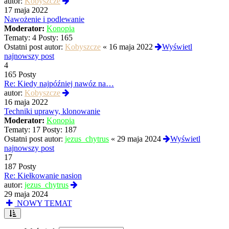
Wyświetl
autor:
Kobyszcze
najnowszy
17 maja 2022
post
Nawożenie i podlewanie
Moderator:
Konopia
Tematy:
4
Posty:
165
Ostatni post autor:
Kobyszcze
«
16 maja 2022
Wyświetl
najnowszy post
4
165 Posty
Re: Kiedy najpóźniej nawóz na…
Wyświetl
autor:
Kobyszcze
najnowszy
16 maja 2022
post
Techniki uprawy, klonowanie
Moderator:
Konopia
Tematy:
17
Posty:
187
Ostatni post autor:
jezus_chytrus
«
29 maja 2024
Wyświetl
najnowszy post
17
187 Posty
Re: Kiełkowanie nasion
Wyświetl
autor:
jezus_chytrus
najnowszy
29 maja 2024
post
NOWY TEMAT