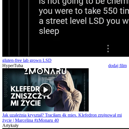
gluten-free lab grown LSD
HyperTuba
dodaj film
Jak uzależnia kryształ? Traciłam 4k mies. Klefedron zrujnował mi
życie | Marcelina #zMonaru 40
Artykuły