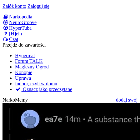
Załóż konto
Zaloguj się
Narkopedia
NeuroGroove
HyperTuba
[H]elp
Czat
Przejdź do zawartości
Hyperreal
Forum TALK
Magiczny Ogród
Konopie
Uprawa
Indoor, czyli w domu
Oznacz jako przeczytane
NarkoMemy
dodaj swój