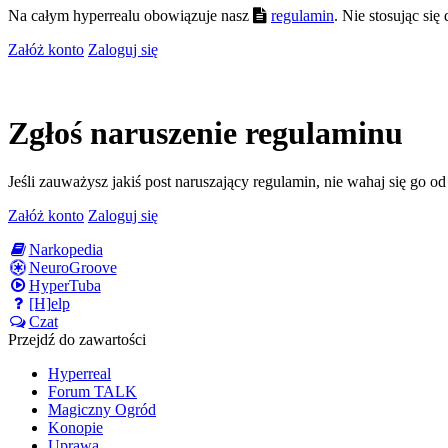
Na całym hyperrealu obowiązuje nasz
regulamin
. Nie stosując si
Załóż konto
Zaloguj się
Zgłoś naruszenie regulaminu
Jeśli zauważysz jakiś post naruszający regulamin, nie wahaj się go o
Załóż konto
Zaloguj się
Narkopedia
NeuroGroove
HyperTuba
[H]elp
Czat
Przejdź do zawartości
Hyperreal
Forum TALK
Magiczny Ogród
Konopie
Uprawa