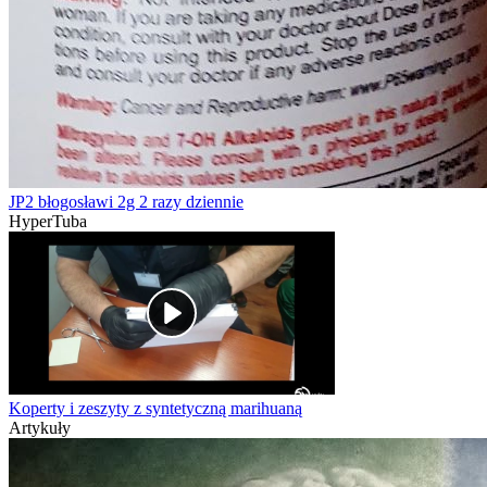
JP2 błogosławi 2g 2 razy dziennie
HyperTuba
Koperty i zeszyty z syntetyczną marihuaną
Artykuły