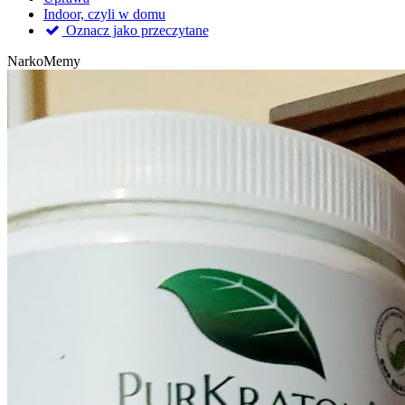
Indoor, czyli w domu
Oznacz jako przeczytane
NarkoMemy