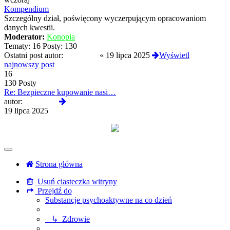
post
Kompendium
Szczególny dział, poświęcony wyczerpującym opracowaniom
danych kwestii.
Moderator:
Konopia
Tematy:
16
Posty:
130
Ostatni post autor:
Bingb0ng
«
19 lipca 2025
Wyświetl
najnowszy post
16
130 Posty
Re: Bezpieczne kupowanie nasi…
Wyświetl
autor:
Bingb0ng
najnowszy
19 lipca 2025
post
Strona główna
Usuń ciasteczka witryny
Przejdź do
Substancje psychoaktywne na co dzień
↳ Zdrowie