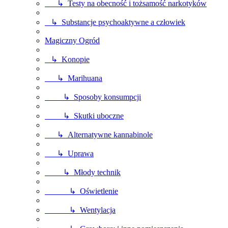
↳ Testy na obecność i tożsamość narkotyków
↳ Substancje psychoaktywne a człowiek
Magiczny Ogród
↳ Konopie
↳ Marihuana
↳ Sposoby konsumpcji
↳ Skutki uboczne
↳ Alternatywne kannabinole
↳ Uprawa
↳ Młody technik
↳ Oświetlenie
↳ Wentylacja