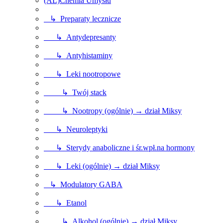
(AL)Chemia Umysłu
↳ Preparaty lecznicze
↳ Antydepresanty
↳ Antyhistaminy
↳ Leki nootropowe
↳ Twój stack
↳ Nootropy (ogólnie) → dział Miksy
↳ Neuroleptyki
↳ Sterydy anaboliczne i śr.wpł.na hormony
↳ Leki (ogólnie) → dział Miksy
↳ Modulatory GABA
↳ Etanol
↳ Alkohol (ogólnie) → dział Miksy