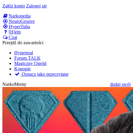
Załóż konto
Zaloguj się
Narkopedia
NeuroGroove
HyperTuba
[H]elp
Czat
Przejdź do zawartości
Hyperreal
Forum TALK
Magiczny Ogród
Konopie
Oznacz jako przeczytane
NarkoMemy
dodaj swój