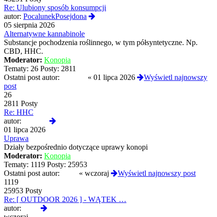
Re: Ulubiony sposób konsumpcji
Wyświetl
autor:
PocalunekPosejdona
najnowszy
05 sierpnia 2026
post
Alternatywne kannabinole
Substancje pochodzenia roślinnego, w tym półsyntetyczne. Np.
CBD, HHC.
Moderator:
Konopia
Tematy:
26
Posty:
2811
Ostatni post autor:
Komiks
«
01 lipca 2026
Wyświetl najnowszy
post
26
2811 Posty
Re: HHC
Wyświetl
autor:
Komiks
najnowszy
01 lipca 2026
post
Uprawa
Działy bezpośrednio dotyczące uprawy konopi
Moderator:
Konopia
Tematy:
1119
Posty:
25953
Ostatni post autor:
Qlop
«
wczoraj
Wyświetl najnowszy post
1119
25953 Posty
Re: [ OUTDOOR 2026 ] - WĄTEK …
Wyświetl
autor:
Qlop
najnowszy
wczoraj