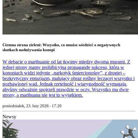
Ciemna strona zieleni: Wszystko, co musisz wiedzieć o negatywnych
skutkach nadużywania konopi
W debacie o marihuanie od lat tkwimy między dwoma murami. Z
jednej strony mamy prohibicyjną propagandę sukcesu, która w
konopiach widzi jedynie „narkotyk śmiercionośny”, z drugiej –
bezkrytyczny entuzjazm, malujący obraz rośliny leczącej wszystko i
pozbawionej wad. Jednak rzetelność i wiarygodność wymagają,
abyśmy odważnie spojrzeli prawdzie w oczy. Wszystko ma dwie
strony, a marihuana nie jest tu wyjątkiem.
poniedziałek, 23. luty 2026 - 17:20
Newsy