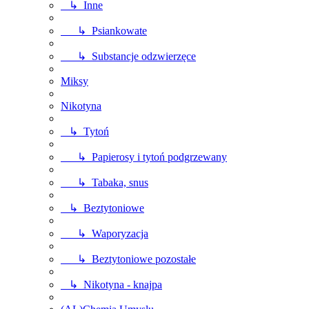
↳ Inne
↳ Psiankowate
↳ Substancje odzwierzęce
Miksy
Nikotyna
↳ Tytoń
↳ Papierosy i tytoń podgrzewany
↳ Tabaka, snus
↳ Beztytoniowe
↳ Waporyzacja
↳ Beztytoniowe pozostałe
↳ Nikotyna - knajpa