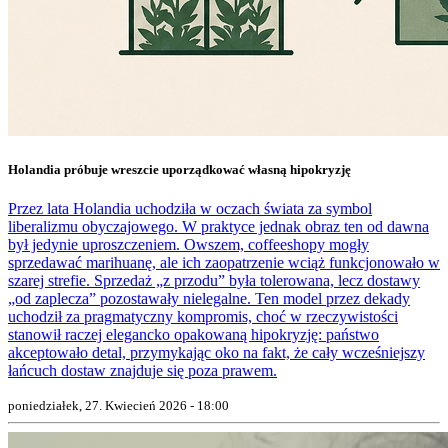
Holandia próbuje wreszcie uporządkować własną hipokryzję
Przez lata Holandia uchodziła w oczach świata za symbol
liberalizmu obyczajowego. W praktyce jednak obraz ten od dawna
był jedynie uproszczeniem. Owszem, coffeeshopy mogły
sprzedawać marihuanę, ale ich zaopatrzenie wciąż funkcjonowało w
szarej strefie. Sprzedaż „z przodu” była tolerowana, lecz dostawy
„od zaplecza” pozostawały nielegalne. Ten model przez dekady
uchodził za pragmatyczny kompromis, choć w rzeczywistości
stanowił raczej elegancko opakowaną hipokryzję: państwo
akceptowało detal, przymykając oko na fakt, że cały wcześniejszy
łańcuch dostaw znajduje się poza prawem.
poniedziałek, 27. Kwiecień 2026 - 18:00