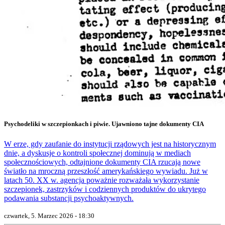
Psychodeliki w szczepionkach i piwie. Ujawniono tajne dokumenty CIA
W erze, gdy zaufanie do instytucji rządowych jest na historycznym
dnie, a dyskusje o kontroli społecznej dominują w mediach
społecznościowych, odtajnione dokumenty CIA rzucają nowe
światło na mroczną przeszłość amerykańskiego wywiadu. Już w
latach 50. XX w. agencja poważnie rozważała wykorzystanie
szczepionek, zastrzyków i codziennych produktów do ukrytego
podawania substancji psychoaktywnych.
czwartek, 5. Marzec 2026 - 18:30