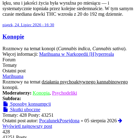
lęku, snu i jakości życia była wyraźna po miesiącu — i
systematycznie topniała przez kolejne siedemnaście. W tym samym
czasie mediana dawki THC wzrosła z 20 do 192 mg dziennie.
piątek, 24. Lipiec 2026 - 16:30
Konopie
Rozmowy na temat konopi (
Cannabis indica
,
Cannabis sativa
).
Więcej informacji:
Marihuana w Narkopedii [H]yperreala
Forum
Tematy
Ostatni post
Marihuana
Rozmowy na temat
działania psychoaktywnego kannabinowego
konopii.
Moderatorzy:
Konopia
,
Psychodeliki
Subfora:
Sposoby konsumpcji
Skutki uboczne
Tematy:
428
Posty:
43251
Ostatni post autor:
PocalunekPosejdona
«
05 sierpnia 2026
Wyświetl najnowszy post
428
43251 Posty