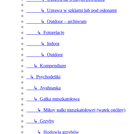
↳ Uprawa w szklarni lub pod osłonami
↳ Outdoor – archiwum
↳ Fotorelacje
↳ Indoor
↳ Outdoor
↳ Kompendium
↳ Psychodeliki
↳ Ayahuaska
↳ Gałka muszkatołowa
↳ Miksy gałki muszkatołowej (wątek ogólny)
↳ Grzyby
↳ Hodowla grzybów