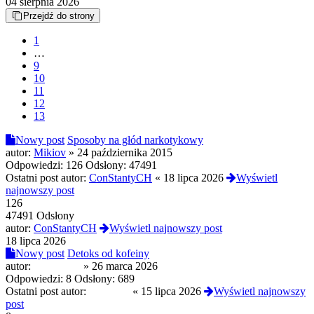
04 sierpnia 2026
Przejdź do strony
1
…
9
10
11
12
13
Nowy post
Sposoby na głód narkotykowy
autor:
Mikiov
»
24 października 2015
Odpowiedzi:
126
Odsłony:
47491
Ostatni post autor:
ConStantyCH
«
18 lipca 2026
Wyświetl
najnowszy post
126
47491 Odsłony
autor:
ConStantyCH
Wyświetl najnowszy post
18 lipca 2026
Nowy post
Detoks od kofeiny
autor:
Cpundog2
»
26 marca 2026
Odpowiedzi:
8
Odsłony:
689
Ostatni post autor:
yoshi420
«
15 lipca 2026
Wyświetl najnowszy
post