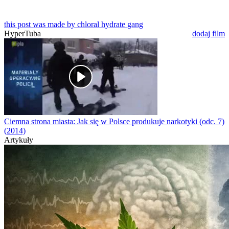
this post was made by chloral hydrate gang
HyperTuba
dodaj film
Ciemna strona miasta: Jak się w Polsce produkuje narkotyki (odc. 7)
(2014)
Artykuły