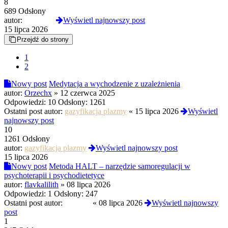
8
689 Odsłony
autor:
yoshi420
Wyświetl najnowszy post
15 lipca 2026
Przejdź do strony
1
2
Nowy post
Medytacja a wychodzenie z uzależnienia
autor:
Orzechx
»
12 czerwca 2025
Odpowiedzi:
10
Odsłony:
1261
Ostatni post autor:
gazyfikacja plazmy
«
15 lipca 2026
Wyświetl
najnowszy post
10
1261 Odsłony
autor:
gazyfikacja plazmy
Wyświetl najnowszy post
15 lipca 2026
Nowy post
Metoda HALT – narzędzie samoregulacji w
psychoterapii i psychodietetyce
autor:
flavkalilith
»
08 lipca 2026
Odpowiedzi:
1
Odsłony:
247
Ostatni post autor:
drakan9
«
08 lipca 2026
Wyświetl najnowszy
post
1