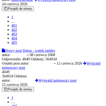
24 czerwca 2026
Przejdź do strony
1
…
401
402
403
404
405
Nowy post
Detox - wątek ogólny
autor:
anonimus
»
08 czerwca 2008
Odpowiedzi:
4049
Odsłony:
564934
Ostatni post autor:
CloneserSztuki
«
12 czerwca 2026
Wyświetl
najnowszy post
4049
564934 Odsłony
autor:
CloneserSztuki
Wyświetl najnowszy post
12 czerwca 2026
Przejdź do strony
1
…