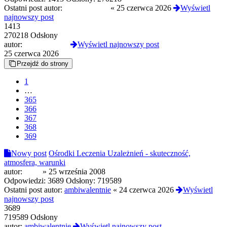
Ostatni post autor:
freezin9moon
«
25 czerwca 2026
Wyświetl
najnowszy post
1413
270218 Odsłony
autor:
freezin9moon
Wyświetl najnowszy post
25 czerwca 2026
Przejdź do strony
1
…
365
366
367
368
369
Nowy post
Ośrodki Leczenia Uzależnień - skuteczność,
atmosfera, warunki
autor:
looki
»
25 września 2008
Odpowiedzi:
3689
Odsłony:
719589
Ostatni post autor:
ambiwalentnie
«
24 czerwca 2026
Wyświetl
najnowszy post
3689
719589 Odsłony
autor:
ambiwalentnie
Wyświetl najnowszy post