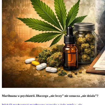
Marihuana w psychiatrii. Dlaczego „nie leczy” nie oznacza „nie działa”?