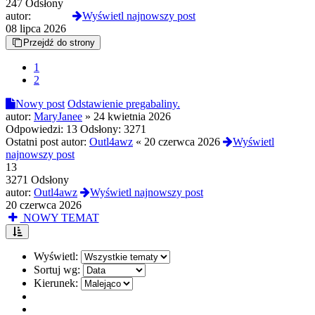
247 Odsłony
autor:
drakan9
Wyświetl najnowszy post
08 lipca 2026
Przejdź do strony
1
2
Nowy post
Odstawienie pregabaliny.
autor:
MaryJanee
»
24 kwietnia 2026
Odpowiedzi:
13
Odsłony:
3271
Ostatni post autor:
Outl4awz
«
20 czerwca 2026
Wyświetl
najnowszy post
13
3271 Odsłony
autor:
Outl4awz
Wyświetl najnowszy post
20 czerwca 2026
NOWY TEMAT
Wyświetl:
Sortuj wg:
Kierunek: