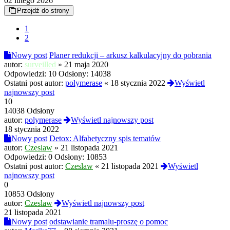
02 lutego 2026
Przejdź do strony
1
2
Nowy post
Planer redukcji – arkusz kalkulacyjny do pobrania
autor:
surveilled
»
21 maja 2020
Odpowiedzi:
10
Odsłony:
14038
Ostatni post autor:
polymerase
«
18 stycznia 2022
Wyświetl
najnowszy post
10
14038 Odsłony
autor:
polymerase
Wyświetl najnowszy post
18 stycznia 2022
Nowy post
Detox: Alfabetyczny spis tematów
autor:
Czeslaw
»
21 listopada 2021
Odpowiedzi:
0
Odsłony:
10853
Ostatni post autor:
Czeslaw
«
21 listopada 2021
Wyświetl
najnowszy post
0
10853 Odsłony
autor:
Czeslaw
Wyświetl najnowszy post
21 listopada 2021
Nowy post
odstawianie tramalu-proszę o pomoc