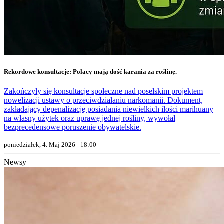
Rekordowe konsultacje: Polacy mają dość karania za roślinę.
Zakończyły się konsultacje społeczne nad poselskim projektem
nowelizacji ustawy o przeciwdziałaniu narkomanii. Dokument,
zakładający depenalizację posiadania niewielkich ilości marihuany
na własny użytek oraz uprawę jednej rośliny, wywołał
bezprecedensowe poruszenie obywatelskie.
poniedziałek, 4. Maj 2026 - 18:00
Newsy