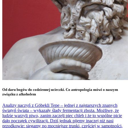
Od daru bogów do codziennej ucieczki. Co antropologia mówi o naszym
związku z alkoholem
Analizy naczyń z Göbekli Tepe – jednej z najstarszych znanych
świątyń świata – wykazały ślady fermentacji zboża. Możliwe, że
ludzie warzyli piwo, zanim zaczęli piec chleb i że to wspólne picie
dało początek cywilizacji. Dziś jednak pijemy inaczej niż nasi
przodkowie: sięgamy po mocniejsze trunki, częściej w samotności,