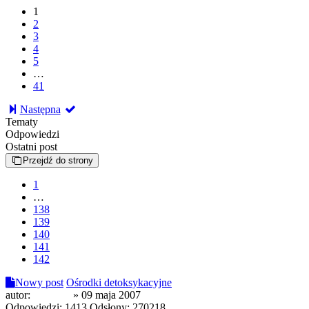
1
2
3
4
5
…
41
Następna
Tematy
Odpowiedzi
Ostatni post
Przejdź do strony
1
…
138
139
140
141
142
Nowy post
Ośrodki detoksykacyjne
autor:
mecenas
»
09 maja 2007
Odpowiedzi:
1413
Odsłony:
270218