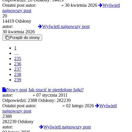
Ostatni post autor:
CandyNeko
«
30 kwietnia 2026
Wyświetl
najnowszy post
20
14419 Odsłony
autor:
CandyNeko
Wyświetl najnowszy post
30 kwietnia 2026
Przejdź do strony
1
…
235
236
237
238
239
Nowy post
Jak rzucić te pierdolone fajki?
autor:
C9H13N
»
07 stycznia 2011
Odpowiedzi:
2388
Odsłony:
282239
Ostatni post autor:
nocnawodka
«
02 lutego 2026
Wyświetl
najnowszy post
2388
282239 Odsłony
autor:
nocnawodka
Wyświetl najnowszy post