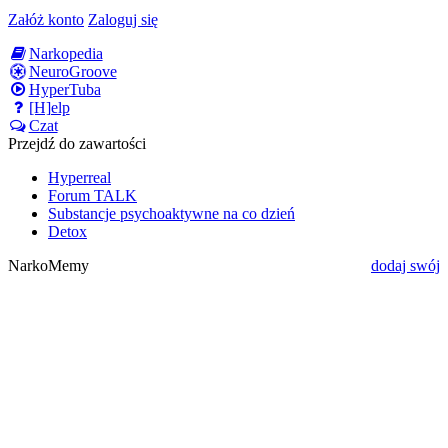
Załóż konto
Zaloguj się
Narkopedia
NeuroGroove
HyperTuba
[H]elp
Czat
Przejdź do zawartości
Hyperreal
Forum TALK
Substancje psychoaktywne na co dzień
Detox
NarkoMemy
dodaj swój