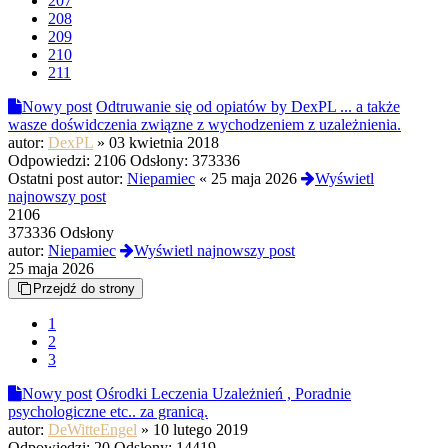
207
208
209
210
211
Nowy post
Odtruwanie się od opiatów by DexPL ... a także
wasze doświdczenia związne z wychodzeniem z uzależnienia.
autor:
DexPL
»
03 kwietnia 2018
Odpowiedzi:
2106
Odsłony:
373336
Ostatni post autor:
Niepamiec
«
25 maja 2026
Wyświetl
najnowszy post
2106
373336 Odsłony
autor:
Niepamiec
Wyświetl najnowszy post
25 maja 2026
Przejdź do strony
1
2
3
Nowy post
Ośrodki Leczenia Uzależnień , Poradnie
psychologiczne etc.. za granicą.
autor:
DeWitteEngel
»
10 lutego 2019
Odpowiedzi:
20
Odsłony:
14419