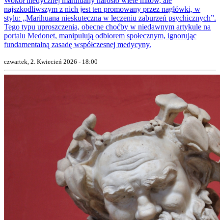
Wokół medycznej marihuany narosło wiele mitów, ale
najszkodliwszym z nich jest ten promowany przez nagłówki, w
stylu: „Marihuana nieskuteczna w leczeniu zaburzeń psychicznych”.
Tego typu uproszczenia, obecne choćby w niedawnym artykule na
portalu Medonet, manipulują odbiorem społecznym, ignorując
fundamentalną zasadę współczesnej medycyny.
czwartek, 2. Kwiecień 2026 - 18:00