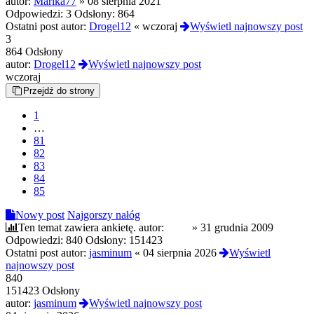
autor:
Marika77
»
08 sierpnia 2021
Odpowiedzi:
3
Odsłony:
864
Ostatni post autor:
Drogel12
«
wczoraj
Wyświetl najnowszy post
3
864 Odsłony
autor:
Drogel12
Wyświetl najnowszy post
wczoraj
Przejdź do strony
1
…
81
82
83
84
85
Nowy post
Najgorszy nałóg
Ten temat zawiera ankietę.
autor:
EMP
»
31 grudnia 2009
Odpowiedzi:
840
Odsłony:
151423
Ostatni post autor:
jasminum
«
04 sierpnia 2026
Wyświetl
najnowszy post
840
151423 Odsłony
autor:
jasminum
Wyświetl najnowszy post