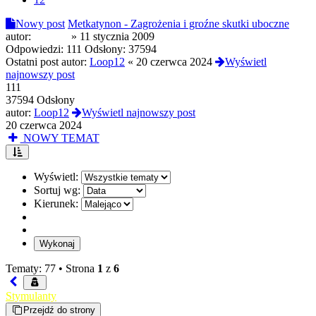
Nowy post
Metkatynon - Zagrożenia i groźne skutki uboczne
autor:
qiuru18
»
11 stycznia 2009
Odpowiedzi:
111
Odsłony:
37594
Ostatni post autor:
Loop12
«
20 czerwca 2024
Wyświetl
najnowszy post
111
37594 Odsłony
autor:
Loop12
Wyświetl najnowszy post
20 czerwca 2024
NOWY TEMAT
Wyświetl:
Sortuj wg:
Kierunek:
Tematy: 77 •
Strona
1
z
6
Stymulanty
Przejdź do strony