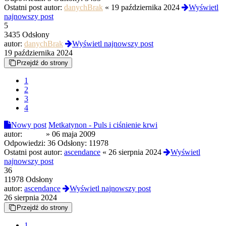
Ostatni post autor:
danychBrak
«
19 października 2024
Wyświetl
najnowszy post
5
3435 Odsłony
autor:
danychBrak
Wyświetl najnowszy post
19 października 2024
Przejdź do strony
1
2
3
4
Nowy post
Metkatynon - Puls i ciśnienie krwi
autor:
befree
»
06 maja 2009
Odpowiedzi:
36
Odsłony:
11978
Ostatni post autor:
ascendance
«
26 sierpnia 2024
Wyświetl
najnowszy post
36
11978 Odsłony
autor:
ascendance
Wyświetl najnowszy post
26 sierpnia 2024
Przejdź do strony
1