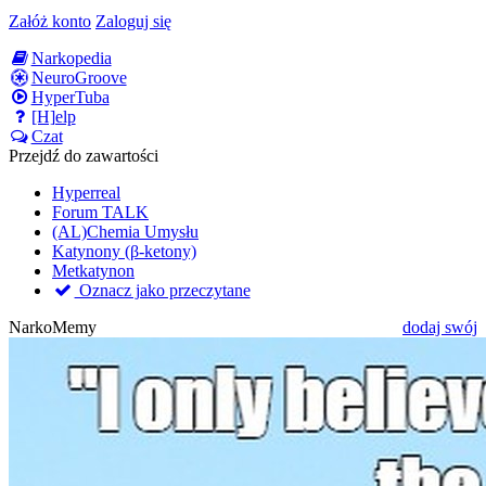
Załóż konto
Zaloguj się
Narkopedia
NeuroGroove
HyperTuba
[H]elp
Czat
Przejdź do zawartości
Hyperreal
Forum TALK
(AL)Chemia Umysłu
Katynony (β-ketony)
Metkatynon
Oznacz jako przeczytane
NarkoMemy
dodaj swój