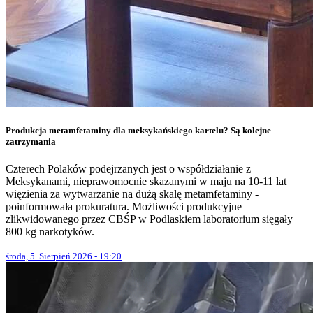
Produkcja metamfetaminy dla meksykańskiego kartelu? Są kolejne
zatrzymania
Czterech Polaków podejrzanych jest o współdziałanie z
Meksykanami, nieprawomocnie skazanymi w maju na 10-11 lat
więzienia za wytwarzanie na dużą skalę metamfetaminy -
poinformowała prokuratura. Możliwości produkcyjne
zlikwidowanego przez CBŚP w Podlaskiem laboratorium sięgały
800 kg narkotyków.
środa, 5. Sierpień 2026 - 19:20