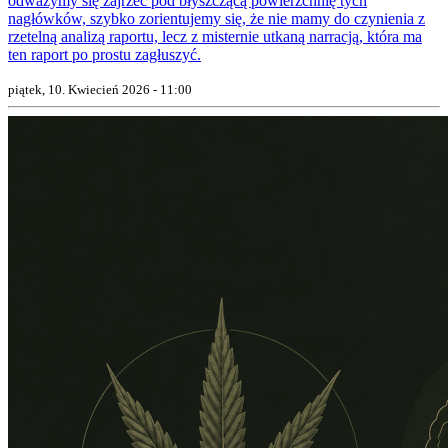
odważymy się zajrzeć pod błyszczącą powierzchnię tych
nagłówków, szybko zorientujemy się, że nie mamy do czynienia z
rzetelną analizą raportu, lecz z misternie utkaną narracją, która ma
ten raport po prostu zagłuszyć.
piątek, 10. Kwiecień 2026 - 11:00