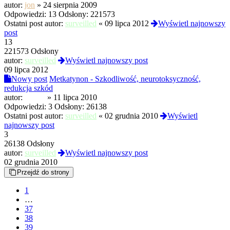
autor:
jon
»
24 sierpnia 2009
Odpowiedzi:
13
Odsłony:
221573
Ostatni post autor:
surveilled
«
09 lipca 2012
Wyświetl najnowszy
post
13
221573 Odsłony
autor:
surveilled
Wyświetl najnowszy post
09 lipca 2012
Nowy post
Metkatynon - Szkodliwość, neurotoksyczność,
redukcja szkód
autor:
mnnm
»
11 lipca 2010
Odpowiedzi:
3
Odsłony:
26138
Ostatni post autor:
surveilled
«
02 grudnia 2010
Wyświetl
najnowszy post
3
26138 Odsłony
autor:
surveilled
Wyświetl najnowszy post
02 grudnia 2010
Przejdź do strony
1
…
37
38
39