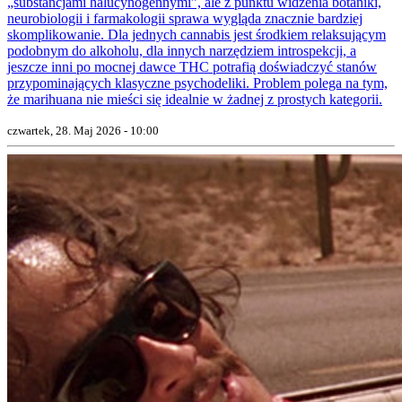
„substancjami halucynogennymi”, ale z punktu widzenia botaniki,
neurobiologii i farmakologii sprawa wygląda znacznie bardziej
skomplikowanie. Dla jednych cannabis jest środkiem relaksującym
podobnym do alkoholu, dla innych narzędziem introspekcji, a
jeszcze inni po mocnej dawce THC potrafią doświadczyć stanów
przypominających klasyczne psychodeliki. Problem polega na tym,
że marihuana nie mieści się idealnie w żadnej z prostych kategorii.
czwartek, 28. Maj 2026 - 10:00