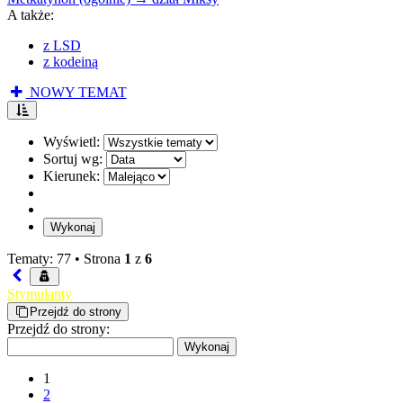
A także:
z LSD
z kodeiną
NOWY TEMAT
Wyświetl:
Sortuj wg:
Kierunek:
Tematy: 77 •
Strona
1
z
6
Stymulanty
Przejdź do strony
Przejdź do strony:
1
2