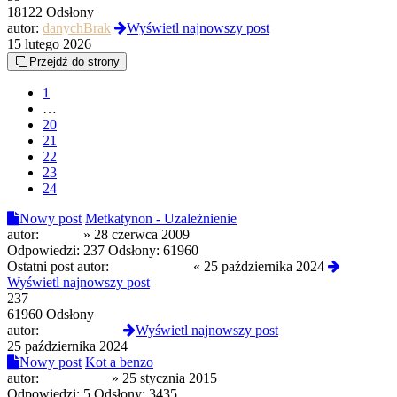
18122 Odsłony
autor:
danychBrak
Wyświetl najnowszy post
15 lutego 2026
Przejdź do strony
1
…
20
21
22
23
24
Nowy post
Metkatynon - Uzależnienie
autor:
greenz
»
28 czerwca 2009
Odpowiedzi:
237
Odsłony:
61960
Ostatni post autor:
freezin9moon
«
25 października 2024
Wyświetl najnowszy post
237
61960 Odsłony
autor:
freezin9moon
Wyświetl najnowszy post
25 października 2024
Nowy post
Kot a benzo
autor:
maniexxxX
»
25 stycznia 2015
Odpowiedzi:
5
Odsłony:
3435