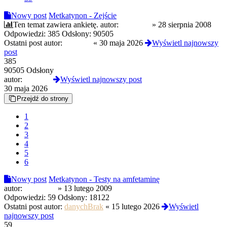
Nowy post
Metkatynon - Zejście
Ten temat zawiera ankietę.
autor:
Piotrunio
»
28 sierpnia 2008
Odpowiedzi:
385
Odsłony:
90505
Ostatni post autor:
DuchPL
«
30 maja 2026
Wyświetl najnowszy
post
385
90505 Odsłony
autor:
DuchPL
Wyświetl najnowszy post
30 maja 2026
Przejdź do strony
1
2
3
4
5
6
Nowy post
Metkatynon - Testy na amfetaminę
autor:
Gargamel
»
13 lutego 2009
Odpowiedzi:
59
Odsłony:
18122
Ostatni post autor:
danychBrak
«
15 lutego 2026
Wyświetl
najnowszy post
59