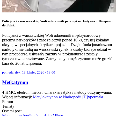
Policjanci z warszawskiej Woli udaremnili przemyt narkotyków z Hiszpanii
do Polski
Policjanci z warszawskiej Woli udaremnili międzynarodowy
przemyt narkotyków i zabezpieczyli ponad 10 kg czystej kokainy
ukrytej w specjalnych skrytkach pojazdu. Dzięki funkcjonariuszom
narkotyki nie trafią na warszawski rynek, a osoby biorące udział w
tym procederze, usłyszały zarzuty w prokuraturze i zostały
tymczasowo aresztowane. Zatrzymanym mężczyznom może grozić
kara do 20 lat więzienia.
poniedziałek, 13. Lipiec 2026 - 18:00
Metkatynon
4-HMC, efedron, metkat. Charakterystyka i metody otrzymywania.
Więcej informacji:
Metylokatynon w Narkopedii [H]yperreala
Forum
Tematy
Ostatni post
Metkatynon (ogólnie) → dział Miksy