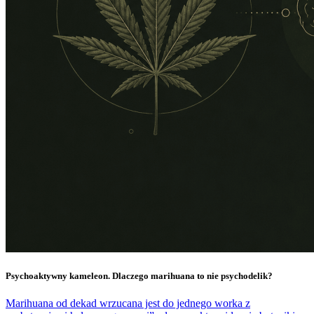
Psychoaktywny kameleon. Dlaczego marihuana to nie psychodelik?
Marihuana od dekad wrzucana jest do jednego worka z