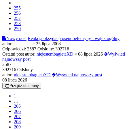
…
255
256
257
258
259
Nowy post
Reakcja oksydacji pseudoefedryny - wątek ogólny
autor:
anonimus
»
25 lipca 2008
Odpowiedzi:
2587
Odsłony:
392716
Ostatni post autor:
niejestembagietaXD
«
08 lipca 2026
Wyświetl
najnowszy post
2587
392716 Odsłony
autor:
niejestembagietaXD
Wyświetl najnowszy post
08 lipca 2026
Przejdź do strony
1
…
205
206
207
208
209