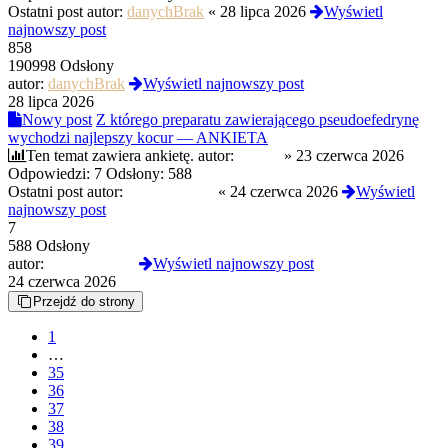
Ostatni post autor:
danychBrak
«
28 lipca 2026
Wyświetl
najnowszy post
858
190998 Odsłony
autor:
danychBrak
Wyświetl najnowszy post
28 lipca 2026
Nowy post
Z którego preparatu zawierającego pseudoefedrynę
wychodzi najlepszy kocur — ANKIETA
Ten temat zawiera ankietę.
autor:
Czoug
»
23 czerwca 2026
Odpowiedzi:
7
Odsłony:
588
Ostatni post autor:
freezin9moon
«
24 czerwca 2026
Wyświetl
najnowszy post
7
588 Odsłony
autor:
freezin9moon
Wyświetl najnowszy post
24 czerwca 2026
Przejdź do strony
1
…
35
36
37
38
39