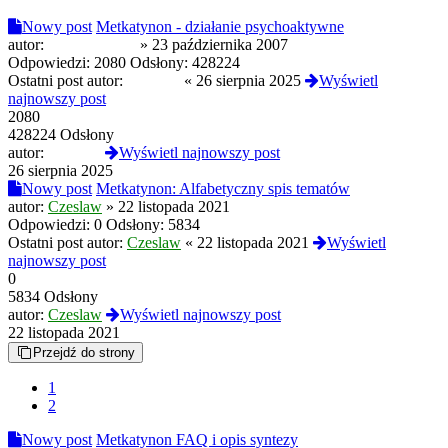
Nowy post
Metkatynon - działanie psychoaktywne
autor:
opiate warrior
»
23 października 2007
Odpowiedzi:
2080
Odsłony:
428224
Ostatni post autor:
DuchPL
«
26 sierpnia 2025
Wyświetl
najnowszy post
2080
428224 Odsłony
autor:
DuchPL
Wyświetl najnowszy post
26 sierpnia 2025
Nowy post
Metkatynon: Alfabetyczny spis tematów
autor:
Czeslaw
»
22 listopada 2021
Odpowiedzi:
0
Odsłony:
5834
Ostatni post autor:
Czeslaw
«
22 listopada 2021
Wyświetl
najnowszy post
0
5834 Odsłony
autor:
Czeslaw
Wyświetl najnowszy post
22 listopada 2021
Przejdź do strony
1
2
Nowy post
Metkatynon FAQ i opis syntezy