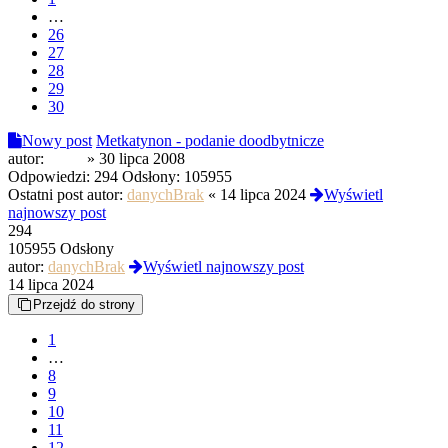
…
26
27
28
29
30
Nowy post
Metkatynon - podanie doodbytnicze
autor:
zlooo
»
30 lipca 2008
Odpowiedzi:
294
Odsłony:
105955
Ostatni post autor:
danychBrak
«
14 lipca 2024
Wyświetl
najnowszy post
294
105955 Odsłony
autor:
danychBrak
Wyświetl najnowszy post
14 lipca 2024
Przejdź do strony
1
…
8
9
10
11
12