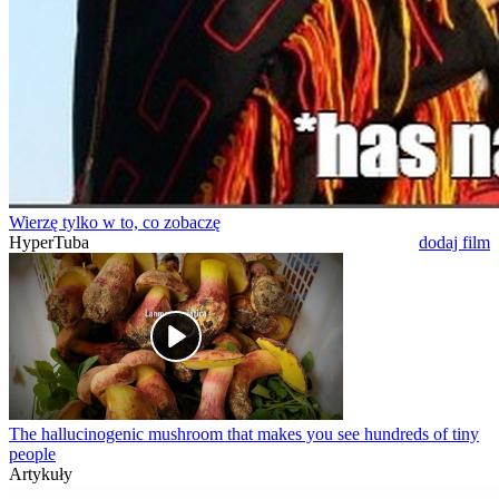
Wierzę tylko w to, co zobaczę
HyperTuba
dodaj film
The hallucinogenic mushroom that makes you see hundreds of tiny
people
Artykuły