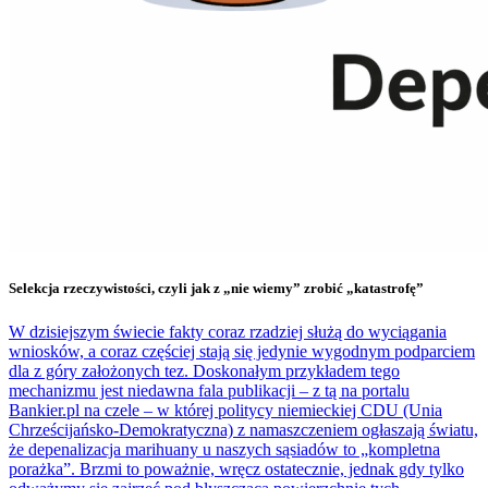
Selekcja rzeczywistości, czyli jak z „nie wiemy” zrobić „katastrofę”
W dzisiejszym świecie fakty coraz rzadziej służą do wyciągania
wniosków, a coraz częściej stają się jedynie wygodnym podparciem
dla z góry założonych tez. Doskonałym przykładem tego
mechanizmu jest niedawna fala publikacji – z tą na portalu
Bankier.pl na czele – w której politycy niemieckiej CDU (Unia
Chrześcijańsko-Demokratyczna) z namaszczeniem ogłaszają światu,
że depenalizacja marihuany u naszych sąsiadów to „kompletna
porażka”. Brzmi to poważnie, wręcz ostatecznie, jednak gdy tylko