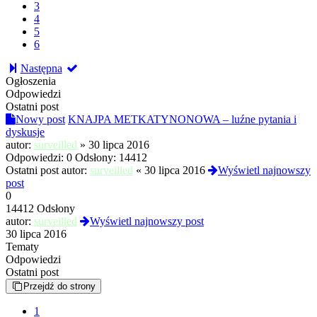
3
4
5
6
Następna
Ogłoszenia
Odpowiedzi
Ostatni post
Nowy post
KNAJPA METKATYNONOWA – luźne pytania i
dyskusje
autor:
surveilled
»
30 lipca 2016
Odpowiedzi:
0
Odsłony:
14412
Ostatni post autor:
surveilled
«
30 lipca 2016
Wyświetl najnowszy
post
0
14412 Odsłony
autor:
surveilled
Wyświetl najnowszy post
30 lipca 2016
Tematy
Odpowiedzi
Ostatni post
Przejdź do strony
1