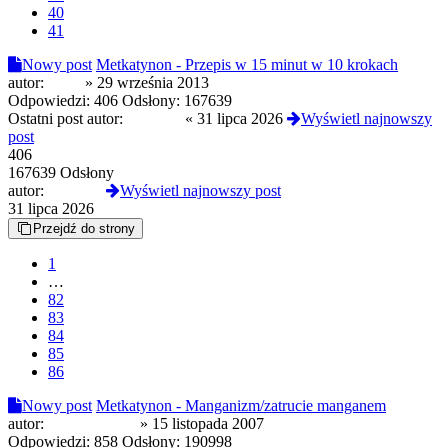
40
41
Nowy post
Metkatynon - Przepis w 15 minut w 10 krokach
autor:
qtacz
»
29 września 2013
Odpowiedzi:
406
Odsłony:
167639
Ostatni post autor:
Elkov21
«
31 lipca 2026
Wyświetl najnowszy
post
406
167639 Odsłony
autor:
Elkov21
Wyświetl najnowszy post
31 lipca 2026
Przejdź do strony
1
…
82
83
84
85
86
Nowy post
Metkatynon - Manganizm/zatrucie manganem
autor:
opiate warrior
»
15 listopada 2007
Odpowiedzi:
858
Odsłony:
190998