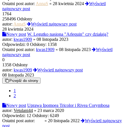
Ostatni post autor:
AnnaS
«
28 kwietnia 2024
Wyświetl
najnowszy post
1764
258496 Odsłony
autor:
AnnaS
Wyświetl najnowszy post
28 kwietnia 2024
Nowy post
W. Legutko nasiona "Arlequin" czy działają?
autor:
kwas1909
»
08 listopada 2023
Odpowiedzi:
0
Odsłony:
1358
Ostatni post autor:
kwas1909
«
08 listopada 2023
Wyświetl
najnowszy post
0
1358 Odsłony
autor:
kwas1909
Wyświetl najnowszy post
08 listopada 2023
Przejdź do strony
1
2
Nowy post
Uprawa Ipomoea Tricolor i Rivea Corymbosa
autor:
Vetulani44
»
23 marca 2020
Odpowiedzi:
12
Odsłony:
6249
Ostatni post autor:
stuk
«
20 listopada 2022
Wyświetl najnowszy
post