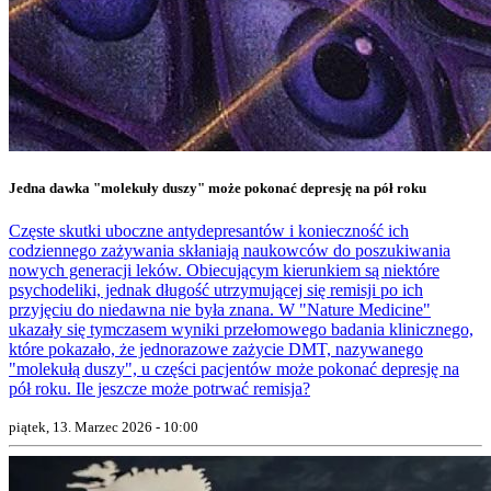
Jedna dawka "molekuły duszy" może pokonać depresję na pół roku
Częste skutki uboczne antydepresantów i konieczność ich
codziennego zażywania skłaniają naukowców do poszukiwania
nowych generacji leków. Obiecującym kierunkiem są niektóre
psychodeliki, jednak długość utrzymującej się remisji po ich
przyjęciu do niedawna nie była znana. W "Nature Medicine"
ukazały się tymczasem wyniki przełomowego badania klinicznego,
które pokazało, że jednorazowe zażycie DMT, nazywanego
"molekułą duszy", u części pacjentów może pokonać depresję na
pół roku. Ile jeszcze może potrwać remisja?
piątek, 13. Marzec 2026 - 10:00