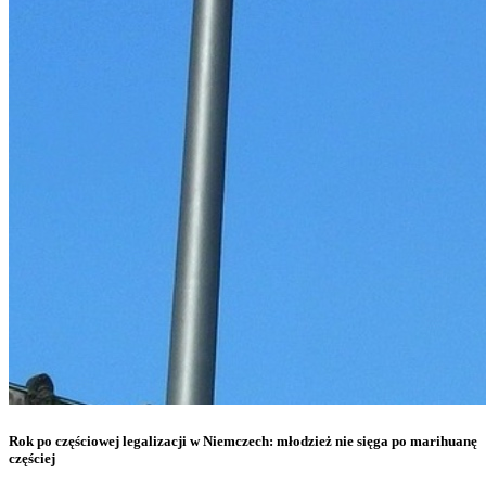
Rok po częściowej legalizacji w Niemczech: młodzież nie sięga po marihuanę
częściej