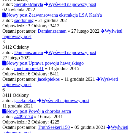
autor:
SierotkaMaryla
Wyświetl najnowszy post
02 kwietnia 2022
Nowy post
Zaawansowana ekstrakcja LSA Kash'a
autor:
saddoning
»
21 grudnia 2021
Odpowiedzi:
3
Odsłony:
3412
Ostatni post autor:
Damianszaman
«
27 lutego 2022
Wyświetl
najnowszy post
3
3412 Odsłony
autor:
Damianszaman
Wyświetl najnowszy post
27 lutego 2022
Nowy post
Uprawa powoju hawajskiego
autor:
muchomorek31
»
13 grudnia 2015
Odpowiedzi:
6
Odsłony:
8411
Ostatni post autor:
jacekpiekos
«
11 grudnia 2021
Wyświetl
najnowszy post
6
8411 Odsłony
autor:
jacekpiekos
Wyświetl najnowszy post
11 grudnia 2021
Nowy post
Powój a choroba serca
autor:
a4095174
»
16 maja 2011
Odpowiedzi:
2
Odsłony:
4225
Ostatni post autor:
TruthSeeker1150
«
05 grudnia 2021
Wyświetl
najnowszy post