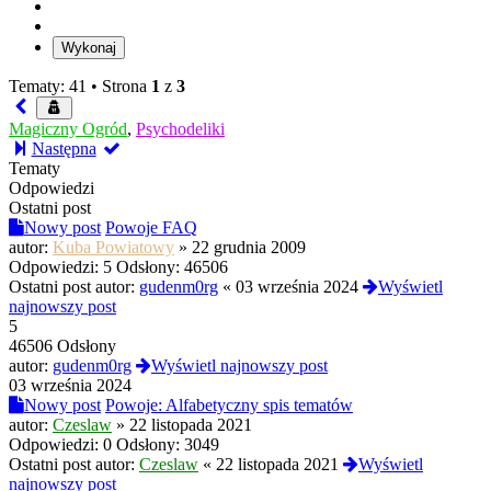
Tematy: 41 •
Strona
1
z
3
Magiczny Ogród
,
Psychodeliki
Następna
Tematy
Odpowiedzi
Ostatni post
Nowy post
Powoje FAQ
autor:
Kuba Powiatowy
»
22 grudnia 2009
Odpowiedzi:
5
Odsłony:
46506
Ostatni post autor:
gudenm0rg
«
03 września 2024
Wyświetl
najnowszy post
5
46506 Odsłony
autor:
gudenm0rg
Wyświetl najnowszy post
03 września 2024
Nowy post
Powoje: Alfabetyczny spis tematów
autor:
Czeslaw
»
22 listopada 2021
Odpowiedzi:
0
Odsłony:
3049
Ostatni post autor:
Czeslaw
«
22 listopada 2021
Wyświetl
najnowszy post