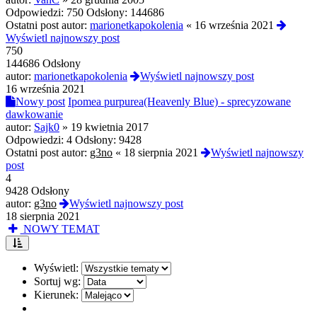
Odpowiedzi:
750
Odsłony:
144686
Ostatni post autor:
marionetkapokolenia
«
16 września 2021
Wyświetl najnowszy post
750
144686 Odsłony
autor:
marionetkapokolenia
Wyświetl najnowszy post
16 września 2021
Nowy post
Ipomea purpurea(Heavenly Blue) - sprecyzowane
dawkowanie
autor:
Sajk0
»
19 kwietnia 2017
Odpowiedzi:
4
Odsłony:
9428
Ostatni post autor:
g3no
«
18 sierpnia 2021
Wyświetl najnowszy
post
4
9428 Odsłony
autor:
g3no
Wyświetl najnowszy post
18 sierpnia 2021
NOWY TEMAT
Wyświetl:
Sortuj wg:
Kierunek: