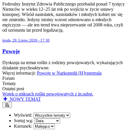
Federalny Instytut Zdrowia Publicznego przebadał ponad 7 tysięcy
Niemców w wieku 12–25 lat rok po wejściu w życie ustawy
konopnej. Wśród nastolatek, nastolatków i młodych kobiet nic się
nie zmieniło. Jedyny istotny wzrost odnotowano u młodych
mężczyzn — ale ten trend trwa nieprzerwanie od 2008 roku, czyli
od szesnastu lat przed legalizacją.
środa, 29. Lipiec 2026 - 17:30
Powoje
Dyskusja na temat roślin z rodziny powojowatych, wykazujących
działanie psychoaktywne.
Więcej informacji:
Powoje w Narkopedii [H]yperreala
Forum
Tematy
Ostatni post
Wątek o miksach roślin powojowatych z in.subst.
NOWY TEMAT
Wyświetl:
Sortuj wg:
Kierunek: