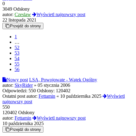
0
3049 Odsłony
autor:
Czeslaw
Wyświetl najnowszy post
22 listopada 2021
Przejdź do strony
1
…
52
53
54
55
56
Nowy post
LSA, Powojowate - Wątek Ogólny
autor:
SkyRider
»
05 stycznia 2006
Odpowiedzi:
550
Odsłony:
120402
Ostatni post autor:
Fettamin
«
10 października 2025
Wyświetl
najnowszy post
550
120402 Odsłony
autor:
Fettamin
Wyświetl najnowszy post
10 października 2025
Przejdź do strony