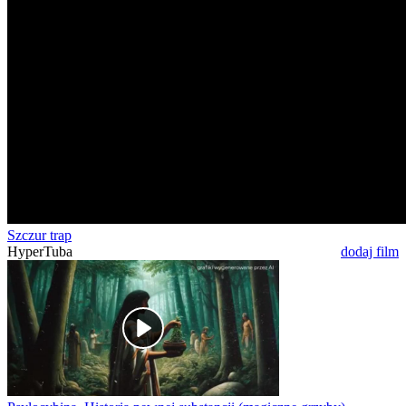
Szczur trap
HyperTuba
dodaj film