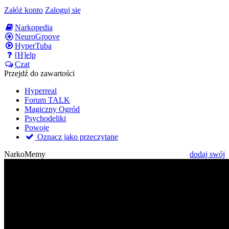
Załóż konto
Zaloguj się
Narkopedia
NeuroGroove
HyperTuba
[H]elp
Czat
Przejdź do zawartości
Hyperreal
Forum TALK
Magiczny Ogród
Psychodeliki
Powoje
Oznacz jako przeczytane
NarkoMemy
dodaj swój