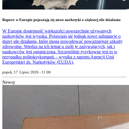
Raport: w Europie pojawiają się nowe narkotyki o większej sile działania
W Europie dostępność większości powszechnie używanych
narkotyków jest wysoka. Pojawiają się jednak nowe substancje o
dużej sile działania, które mogą powodować poważniejsze szkody
zdrowotne. Wiedza na ich temat u osób je zażywających, jak i
naukowców jest ograniczona. Szczególnie ryzykowne jest to w
przypadku politoksykomanii – wynika z raportu Agencji Unii
Europejskiej ds. Narkotyków (EUDA).
piątek, 17. Lipiec 2026 - 11:00
Newsy