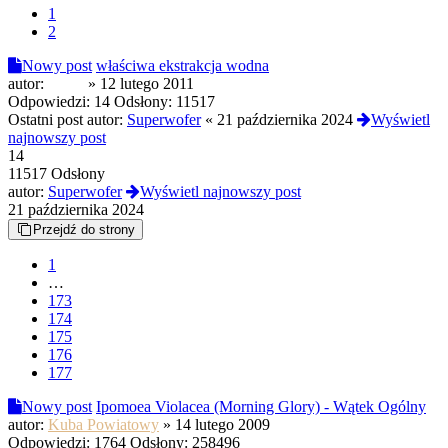
1
2
Nowy post
właściwa ekstrakcja wodna
autor:
mirek
»
12 lutego 2011
Odpowiedzi:
14
Odsłony:
11517
Ostatni post autor:
Superwofer
«
21 października 2024
Wyświetl
najnowszy post
14
11517 Odsłony
autor:
Superwofer
Wyświetl najnowszy post
21 października 2024
Przejdź do strony
1
…
173
174
175
176
177
Nowy post
Ipomoea Violacea (Morning Glory) - Wątek Ogólny
autor:
Kuba Powiatowy
»
14 lutego 2009
Odpowiedzi:
1764
Odsłony:
258496