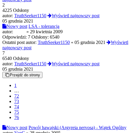
2
4225 Odsłony
autor:
TruthSeeker1150
Wyświetl najnowszy post
05 grudnia 2021
Nowy post
LSA - tolerancja
autor:
dejvis
»
29 kwietnia 2009
Odpowiedzi:
7
Odsłony:
6540
Ostatni post autor:
TruthSeeker1150
«
05 grudnia 2021
Wyświetl
najnowszy post
7
6540 Odsłony
autor:
TruthSeeker1150
Wyświetl najnowszy post
05 grudnia 2021
Przejdź do strony
1
…
72
73
74
75
76
Nowy post
Powój hawajski (Argyreia nervosa) - Wątek Ogólny
autor:
VanC
»
28 grudnia 2005