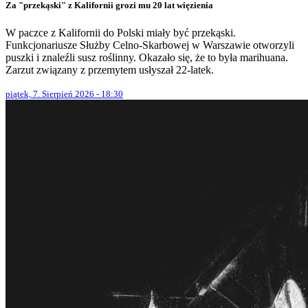
Za "przekąski" z Kalifornii grozi mu 20 lat więzienia
W paczce z Kalifornii do Polski miały być przekąski.
Funkcjonariusze Służby Celno-Skarbowej w Warszawie otworzyli
puszki i znaleźli susz roślinny. Okazało się, że to była marihuana.
Zarzut związany z przemytem usłyszał 22-latek.
piątek, 7. Sierpień 2026 - 18:30