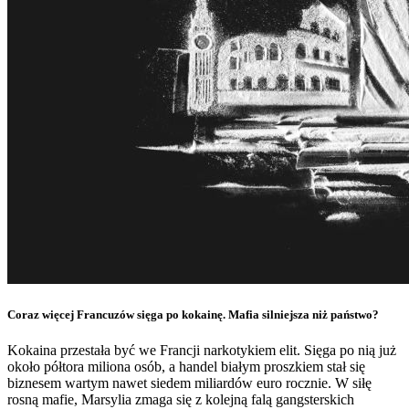
Coraz więcej Francuzów sięga po kokainę. Mafia silniejsza niż państwo?
Kokaina przestała być we Francji narkotykiem elit. Sięga po nią już
około półtora miliona osób, a handel białym proszkiem stał się
biznesem wartym nawet siedem miliardów euro rocznie. W siłę
rosną mafie, Marsylia zmaga się z kolejną falą gangsterskich