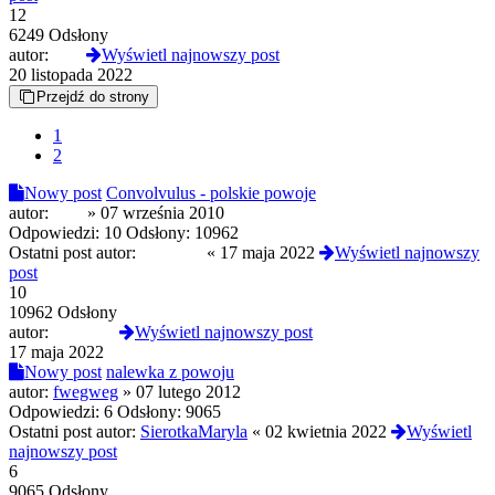
12
6249 Odsłony
autor:
stuk
Wyświetl najnowszy post
20 listopada 2022
Przejdź do strony
1
2
Nowy post
Convolvulus - polskie powoje
autor:
Qpa
»
07 września 2010
Odpowiedzi:
10
Odsłony:
10962
Ostatni post autor:
Acidikea
«
17 maja 2022
Wyświetl najnowszy
post
10
10962 Odsłony
autor:
Acidikea
Wyświetl najnowszy post
17 maja 2022
Nowy post
nalewka z powoju
autor:
fwegweg
»
07 lutego 2012
Odpowiedzi:
6
Odsłony:
9065
Ostatni post autor:
SierotkaMaryla
«
02 kwietnia 2022
Wyświetl
najnowszy post
6
9065 Odsłony