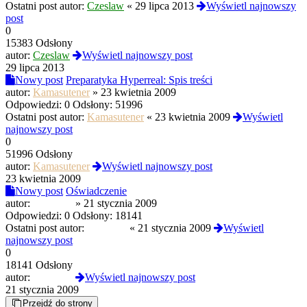
Ostatni post autor:
Czeslaw
«
29 lipca 2013
Wyświetl najnowszy
post
0
15383 Odsłony
autor:
Czeslaw
Wyświetl najnowszy post
29 lipca 2013
Nowy post
Preparatyka Hyperreal: Spis treści
autor:
Kamasutener
»
23 kwietnia 2009
Odpowiedzi:
0
Odsłony:
51996
Ostatni post autor:
Kamasutener
«
23 kwietnia 2009
Wyświetl
najnowszy post
0
51996 Odsłony
autor:
Kamasutener
Wyświetl najnowszy post
23 kwietnia 2009
Nowy post
Oświadczenie
autor:
MaciekB
»
21 stycznia 2009
Odpowiedzi:
0
Odsłony:
18141
Ostatni post autor:
MaciekB
«
21 stycznia 2009
Wyświetl
najnowszy post
0
18141 Odsłony
autor:
MaciekB
Wyświetl najnowszy post
21 stycznia 2009
Przejdź do strony