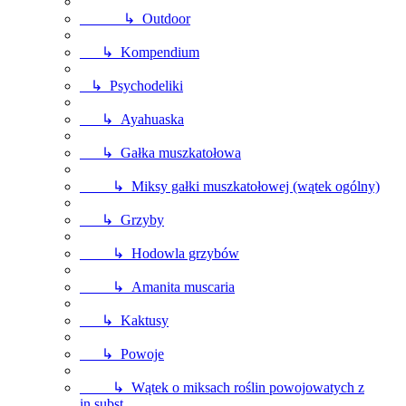
↳ Outdoor
↳ Kompendium
↳ Psychodeliki
↳ Ayahuaska
↳ Gałka muszkatołowa
↳ Miksy gałki muszkatołowej (wątek ogólny)
↳ Grzyby
↳ Hodowla grzybów
↳ Amanita muscaria
↳ Kaktusy
↳ Powoje
↳ Wątek o miksach roślin powojowatych z
in.subst.