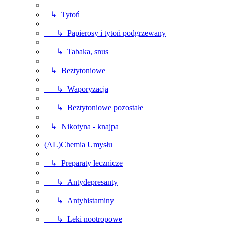
↳ Tytoń
↳ Papierosy i tytoń podgrzewany
↳ Tabaka, snus
↳ Beztytoniowe
↳ Waporyzacja
↳ Beztytoniowe pozostałe
↳ Nikotyna - knajpa
(AL)Chemia Umysłu
↳ Preparaty lecznicze
↳ Antydepresanty
↳ Antyhistaminy
↳ Leki nootropowe