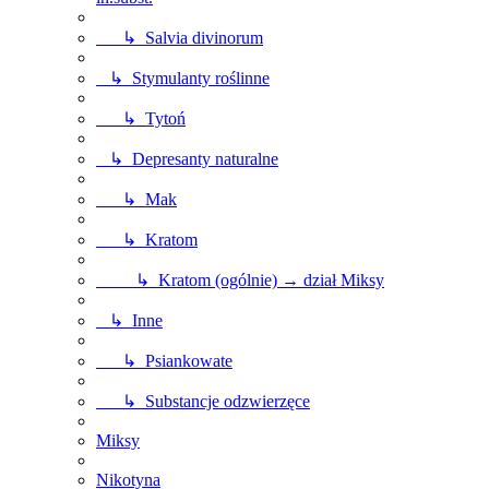
↳ Salvia divinorum
↳ Stymulanty roślinne
↳ Tytoń
↳ Depresanty naturalne
↳ Mak
↳ Kratom
↳ Kratom (ogólnie) → dział Miksy
↳ Inne
↳ Psiankowate
↳ Substancje odzwierzęce
Miksy
Nikotyna