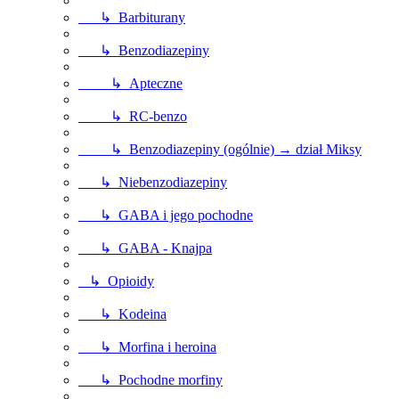
↳ Barbiturany
↳ Benzodiazepiny
↳ Apteczne
↳ RC-benzo
↳ Benzodiazepiny (ogólnie) → dział Miksy
↳ Niebenzodiazepiny
↳ GABA i jego pochodne
↳ GABA - Knajpa
↳ Opioidy
↳ Kodeina
↳ Morfina i heroina
↳ Pochodne morfiny