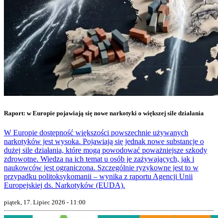
Raport: w Europie pojawiają się nowe narkotyki o większej sile działania
W Europie dostępność większości powszechnie używanych
narkotyków jest wysoka. Pojawiają się jednak nowe substancje o
dużej sile działania, które mogą powodować poważniejsze szkody
zdrowotne. Wiedza na ich temat u osób je zażywających, jak i
naukowców jest ograniczona. Szczególnie ryzykowne jest to w
przypadku politoksykomanii – wynika z raportu Agencji Unii
Europejskiej ds. Narkotyków (EUDA).
piątek, 17. Lipiec 2026 - 11:00