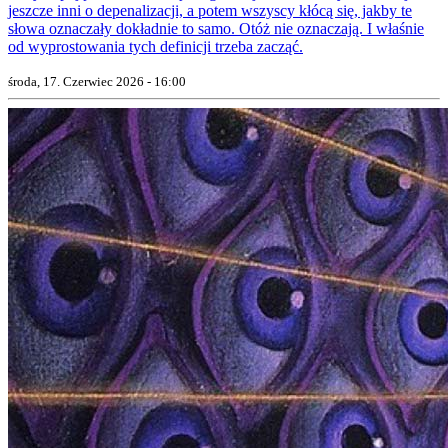
jeszcze inni o depenalizacji, a potem wszyscy kłócą się, jakby te
słowa oznaczały dokładnie to samo. Otóż nie oznaczają. I właśnie
od wyprostowania tych definicji trzeba zacząć.
środa, 17. Czerwiec 2026 - 16:00