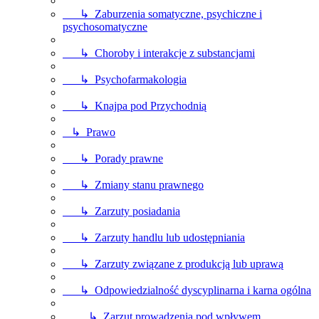
↳ Zaburzenia somatyczne, psychiczne i
psychosomatyczne
↳ Choroby i interakcje z substancjami
↳ Psychofarmakologia
↳ Knajpa pod Przychodnią
↳ Prawo
↳ Porady prawne
↳ Zmiany stanu prawnego
↳ Zarzuty posiadania
↳ Zarzuty handlu lub udostępniania
↳ Zarzuty związane z produkcją lub uprawą
↳ Odpowiedzialność dyscyplinarna i karna ogólna
↳ Zarzut prowadzenia pod wpływem