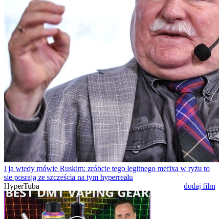
I ja wtedy mówie Ruskim: zróbcie tego legitnego mefixa w ryżu to
sie posrają ze szcześcia na tym hyperrealu
HyperTuba
dodaj film