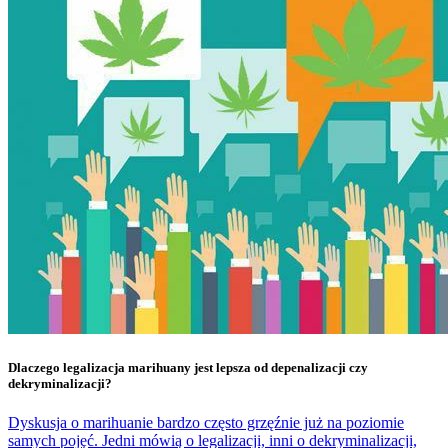
Dlaczego legalizacja marihuany jest lepsza od depenalizacji czy
dekryminalizacji?
Dyskusja o marihuanie bardzo często grzęźnie już na poziomie
samych pojęć. Jedni mówią o legalizacji, inni o dekryminalizacji,