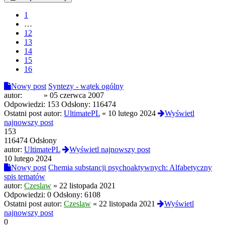
1
…
12
13
14
15
16
Nowy post
Syntezy - wątek ogólny
autor:
maku
»
05 czerwca 2007
Odpowiedzi:
153
Odsłony:
116474
Ostatni post autor:
UltimatePL
«
10 lutego 2024
Wyświetl
najnowszy post
153
116474 Odsłony
autor:
UltimatePL
Wyświetl najnowszy post
10 lutego 2024
Nowy post
Chemia substancji psychoaktywnych: Alfabetyczny
spis tematów
autor:
Czeslaw
»
22 listopada 2021
Odpowiedzi:
0
Odsłony:
6108
Ostatni post autor:
Czeslaw
«
22 listopada 2021
Wyświetl
najnowszy post
0