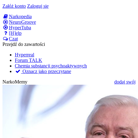
Załóż konto
Zaloguj się
Narkopedia
NeuroGroove
HyperTuba
[H]elp
Czat
Przejdź do zawartości
Hyperreal
Forum TALK
Chemia substancji psychoaktywnych
Oznacz jako przeczytane
NarkoMemy
dodaj swój