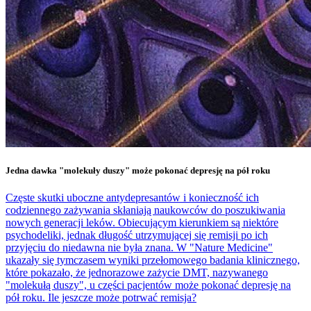
Jedna dawka "molekuły duszy" może pokonać depresję na pół roku
Częste skutki uboczne antydepresantów i konieczność ich
codziennego zażywania skłaniają naukowców do poszukiwania
nowych generacji leków. Obiecującym kierunkiem są niektóre
psychodeliki, jednak długość utrzymującej się remisji po ich
przyjęciu do niedawna nie była znana. W "Nature Medicine"
ukazały się tymczasem wyniki przełomowego badania klinicznego,
które pokazało, że jednorazowe zażycie DMT, nazywanego
"molekułą duszy", u części pacjentów może pokonać depresję na
pół roku. Ile jeszcze może potrwać remisja?