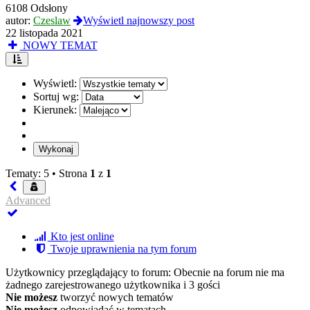
6108 Odsłony
autor:
Czeslaw
Wyświetl najnowszy post
22 listopada 2021
NOWY TEMAT
Wyświetl:
Sortuj wg:
Kierunek:
Tematy: 5 •
Strona
1
z
1
Advanced
Kto jest online
Twoje uprawnienia na tym forum
Użytkownicy przeglądający to forum: Obecnie na forum nie ma
żadnego zarejestrowanego użytkownika i 3 gości
Nie możesz
tworzyć nowych tematów
Nie możesz
odpowiadać w tematach