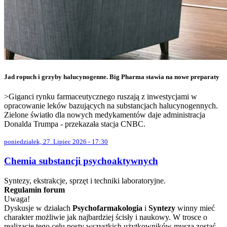
Jad ropuch i grzyby halucynogenne. Big Pharma stawia na nowe preparaty
>Giganci rynku farmaceutycznego ruszają z inwestycjami w
opracowanie leków bazujących na substancjach halucynogennych.
Zielone światło dla nowych medykamentów daje administracja
Donalda Trumpa - przekazała stacja CNBC.
poniedziałek, 27. Lipiec 2026 - 17:30
Chemia substancji psychoaktywnych
Syntezy, ekstrakcje, sprzęt i techniki laboratoryjne.
Regulamin forum
Uwaga!
Dyskusje w działach
Psychofarmakologia
i
Syntezy
winny mieć
charakter możliwie jak najbardziej ścisły i naukowy. W trosce o
realizację tego celu posty wszystkich użytkowników muszą zostać