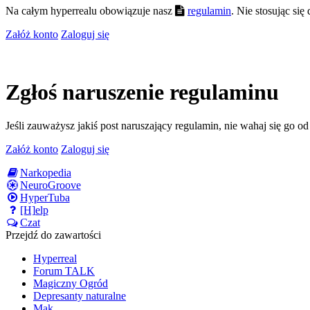
Na całym hyperrealu obowiązuje nasz
regulamin
. Nie stosując si
Załóż konto
Zaloguj się
Zgłoś naruszenie regulaminu
Jeśli zauważysz jakiś post naruszający regulamin, nie wahaj się go o
Załóż konto
Zaloguj się
Narkopedia
NeuroGroove
HyperTuba
[H]elp
Czat
Przejdź do zawartości
Hyperreal
Forum TALK
Magiczny Ogród
Depresanty naturalne
Mak