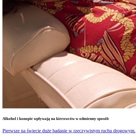
Alkohol i konopie wpływają na kierowców w odmienny sposób
Pierwsze na świecie duże badanie w rzeczywistym ruchu drogowym.