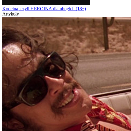
Kodeina, czyli HEROINA dla ubogich (18+)
Artykuły