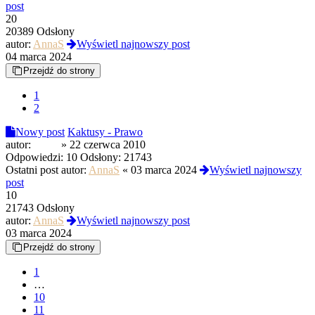
post
20
20389 Odsłony
autor:
AnnaS
Wyświetl najnowszy post
04 marca 2024
Przejdź do strony
1
2
Nowy post
Kaktusy - Prawo
autor:
Salax
»
22 czerwca 2010
Odpowiedzi:
10
Odsłony:
21743
Ostatni post autor:
AnnaS
«
03 marca 2024
Wyświetl najnowszy
post
10
21743 Odsłony
autor:
AnnaS
Wyświetl najnowszy post
03 marca 2024
Przejdź do strony
1
…
10
11