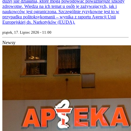
dużej sile działania, które mogą powodować poważniejsze szkody
zdrowotne. Wiedza na ich temat u osób je zażywających, jak i
naukowców jest ograniczona. Szczególnie ryzykowne jest to w
przypadku politoksykomanii – wynika z raportu Agencji Unii
Europejskiej ds. Narkotyków (EUDA).
piątek, 17. Lipiec 2026 - 11:00
Newsy