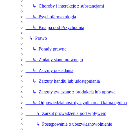
↳ Choroby i interakcje z substancjami
↳ Psychofarmakologia
↳ Knajpa pod Przychodnią
↳ Prawo
↳ Porady prawne
↳ Zmiany stanu prawnego
↳ Zarzuty posiadania
↳ Zarzuty handlu lub udostępniania
↳ Zarzuty związane z produkcją lub uprawą
↳ Odpowiedzialność dyscyplinarna i karna ogólna
↳ Zarzut prowadzenia pod wpływem
↳ Postępowanie o ubezwłasnowolnienie