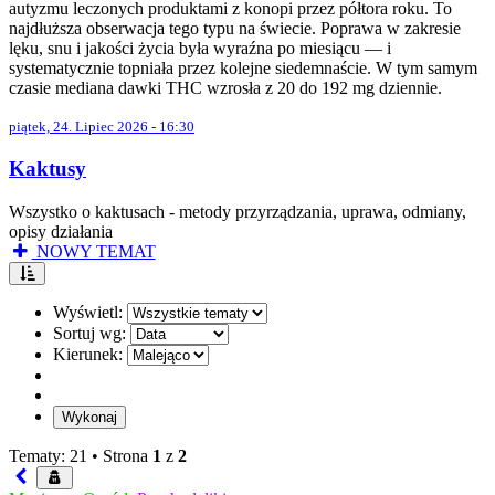
autyzmu leczonych produktami z konopi przez półtora roku. To
najdłuższa obserwacja tego typu na świecie. Poprawa w zakresie
lęku, snu i jakości życia była wyraźna po miesiącu — i
systematycznie topniała przez kolejne siedemnaście. W tym samym
czasie mediana dawki THC wzrosła z 20 do 192 mg dziennie.
piątek, 24. Lipiec 2026 - 16:30
Kaktusy
Wszystko o kaktusach - metody przyrządzania, uprawa, odmiany,
opisy działania
NOWY TEMAT
Wyświetl:
Sortuj wg:
Kierunek:
Tematy: 21 •
Strona
1
z
2