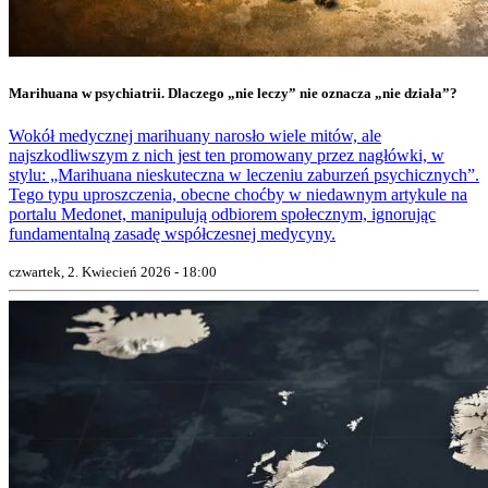
Marihuana w psychiatrii. Dlaczego „nie leczy” nie oznacza „nie działa”?
Wokół medycznej marihuany narosło wiele mitów, ale
najszkodliwszym z nich jest ten promowany przez nagłówki, w
stylu: „Marihuana nieskuteczna w leczeniu zaburzeń psychicznych”.
Tego typu uproszczenia, obecne choćby w niedawnym artykule na
portalu Medonet, manipulują odbiorem społecznym, ignorując
fundamentalną zasadę współczesnej medycyny.
czwartek, 2. Kwiecień 2026 - 18:00