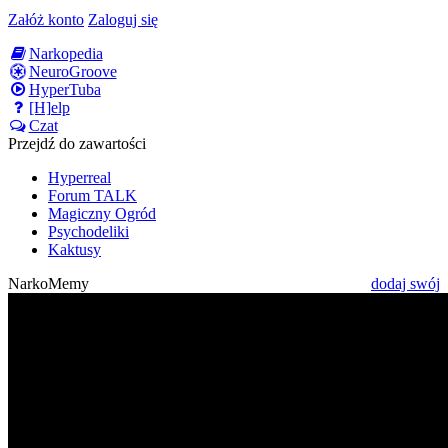
Załóż konto
Zaloguj się
Narkopedia
NeuroGroove
HyperTuba
[H]elp
Czat
Przejdź do zawartości
Hyperreal
Forum TALK
Magiczny Ogród
Psychodeliki
Kaktusy
NarkoMemy
dodaj swój