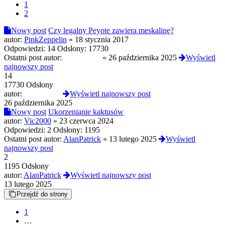
1
2
Nowy post
Czy legalny Peyote zawiera meskalinę?
autor:
PinkZeppelin
»
18 stycznia 2017
Odpowiedzi:
14
Odsłony:
17730
Ostatni post autor:
FireDragon
«
26 października 2025
Wyświetl
najnowszy post
14
17730 Odsłony
autor:
FireDragon
Wyświetl najnowszy post
26 października 2025
Nowy post
Ukorzenianie kaktusów
autor:
Vic2000
»
23 czerwca 2024
Odpowiedzi:
2
Odsłony:
1195
Ostatni post autor:
AlanPatrick
«
13 lutego 2025
Wyświetl
najnowszy post
2
1195 Odsłony
autor:
AlanPatrick
Wyświetl najnowszy post
13 lutego 2025
Przejdź do strony
1
…