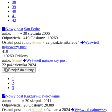
38
39
40
41
42
Nowy post
San Pedro
autor:
zork
»
30 stycznia 2006
Odpowiedzi:
410
Odsłony:
119260
Ostatni post autor:
Scone
«
22 października 2024
Wyświetl
najnowszy post
410
119260 Odsłony
autor:
Scone
Wyświetl najnowszy post
22 października 2024
Przejdź do strony
1
2
3
Nowy post
Kaktusy-Dawkowanie
autor:
cebex
»
30 sierpnia 2011
Odpowiedzi:
20
Odsłony:
20389
Ostatni post autor:
AnnaS
«
04 marca 2024
Wyświetl najnowszy