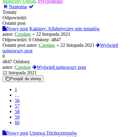
Magiczny Ogród
,
Psychodeliki
Następna
Tematy
Odpowiedzi
Ostatni post
Nowy post
Kaktusy: Alfabetyczny spis tematów
autor:
Czeslaw
»
22 listopada 2021
Odpowiedzi:
0
Odsłony:
4847
Ostatni post autor:
Czeslaw
«
22 listopada 2021
Wyświetl
najnowszy post
0
4847 Odsłony
autor:
Czeslaw
Wyświetl najnowszy post
22 listopada 2021
Przejdź do strony
1
…
56
57
58
59
60
Nowy post
Uprawa Trichocereusów