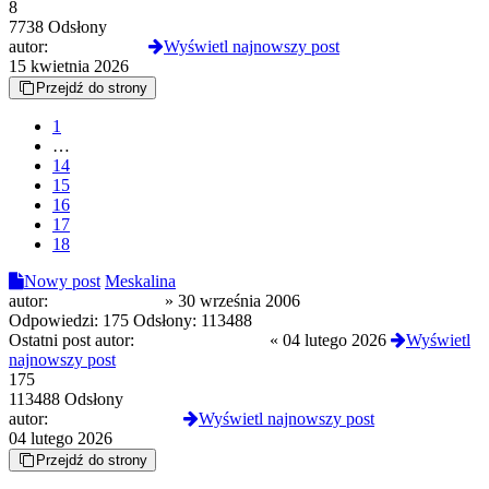
8
7738 Odsłony
autor:
NeonKitsune
Wyświetl najnowszy post
15 kwietnia 2026
Przejdź do strony
1
…
14
15
16
17
18
Nowy post
Meskalina
autor:
Zdechły Szczur
»
30 września 2006
Odpowiedzi:
175
Odsłony:
113488
Ostatni post autor:
skacowanyzochan
«
04 lutego 2026
Wyświetl
najnowszy post
175
113488 Odsłony
autor:
skacowanyzochan
Wyświetl najnowszy post
04 lutego 2026
Przejdź do strony