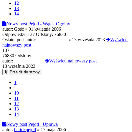
12
13
14
Nowy post
Pejotl - Wątek Ogólny
autor:
Gość
»
01 kwietnia 2006
Odpowiedzi:
137
Odsłony:
76830
Ostatni post autor:
Verbalhologram
«
13 września 2023
Wyświetl
najnowszy post
137
76830 Odsłony
autor:
Verbalhologram
Wyświetl najnowszy post
13 września 2023
Przejdź do strony
1
…
10
11
12
13
14
Nowy post
Pejotl - Uprawa
autor:
bartekpejotl
»
17 maja 2006