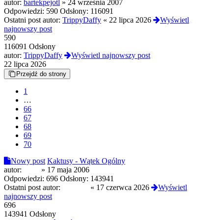
autor:
bartekpejotl
»
24 września 2007
Odpowiedzi:
590
Odsłony:
116091
Ostatni post autor:
TrippyDaffy
«
22 lipca 2026
Wyświetl
najnowszy post
590
116091 Odsłony
autor:
TrippyDaffy
Wyświetl najnowszy post
22 lipca 2026
Przejdź do strony
1
…
66
67
68
69
70
Nowy post
Kaktusy - Wątek Ogólny
autor:
orkat
»
17 maja 2006
Odpowiedzi:
696
Odsłony:
143941
Ostatni post autor:
proximo
«
17 czerwca 2026
Wyświetl
najnowszy post
696
143941 Odsłony