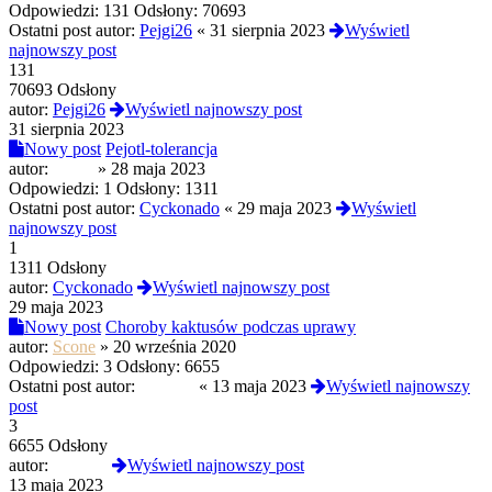
Odpowiedzi:
131
Odsłony:
70693
Ostatni post autor:
Pejgi26
«
31 sierpnia 2023
Wyświetl
najnowszy post
131
70693 Odsłony
autor:
Pejgi26
Wyświetl najnowszy post
31 sierpnia 2023
Nowy post
Pejotl-tolerancja
autor:
sarkie
»
28 maja 2023
Odpowiedzi:
1
Odsłony:
1311
Ostatni post autor:
Cyckonado
«
29 maja 2023
Wyświetl
najnowszy post
1
1311 Odsłony
autor:
Cyckonado
Wyświetl najnowszy post
29 maja 2023
Nowy post
Choroby kaktusów podczas uprawy
autor:
Scone
»
20 września 2020
Odpowiedzi:
3
Odsłony:
6655
Ostatni post autor:
maaggy
«
13 maja 2023
Wyświetl najnowszy
post
3
6655 Odsłony
autor:
maaggy
Wyświetl najnowszy post
13 maja 2023