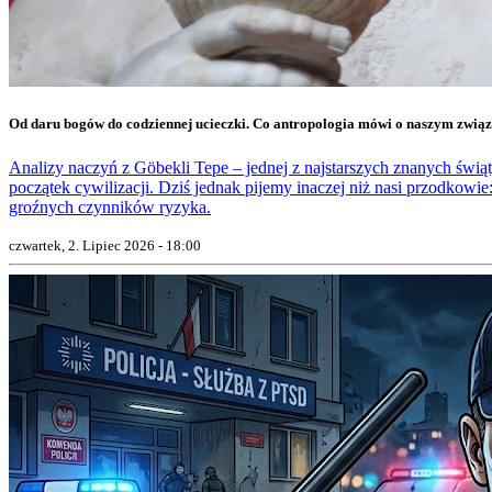
Od daru bogów do codziennej ucieczki. Co antropologia mówi o naszym zwią
Analizy naczyń z Göbekli Tepe – jednej z najstarszych znanych świąty
początek cywilizacji. Dziś jednak pijemy inaczej niż nasi przodkowie:
groźnych czynników ryzyka.
czwartek, 2. Lipiec 2026 - 18:00