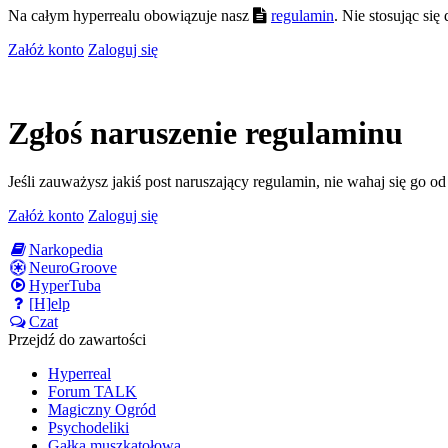
Na całym hyperrealu obowiązuje nasz
regulamin
. Nie stosując si
Załóż konto
Zaloguj się
Zgłoś naruszenie regulaminu
Jeśli zauważysz jakiś post naruszający regulamin, nie wahaj się go o
Załóż konto
Zaloguj się
Narkopedia
NeuroGroove
HyperTuba
[H]elp
Czat
Przejdź do zawartości
Hyperreal
Forum TALK
Magiczny Ogród
Psychodeliki
Gałka muszkatołowa