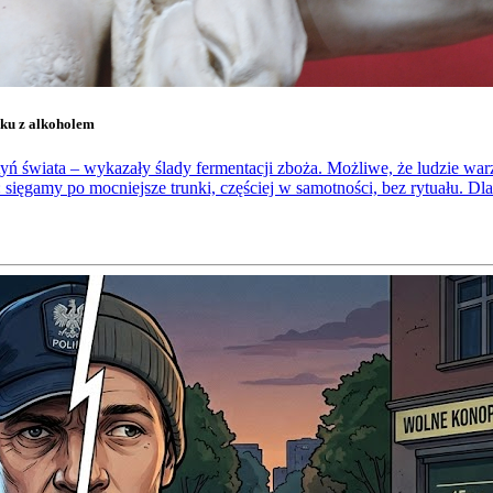
zku z alkoholem
ń świata – wykazały ślady fermentacji zboża. Możliwe, że ludzie warzy
 sięgamy po mocniejsze trunki, częściej w samotności, bez rytuału. Dlat