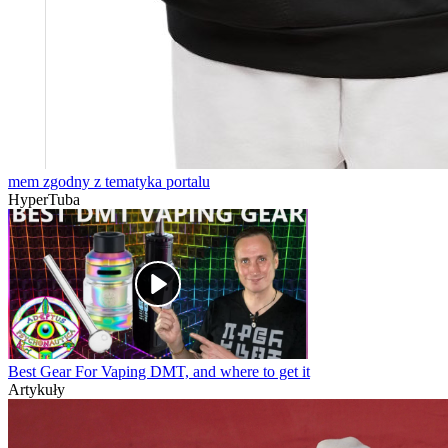
mem zgodny z tematyka portalu
HyperTuba
Best Gear For Vaping DMT, and where to get it
Artykuły