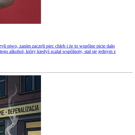
li piwo, zanim zaczęli piec chleb i że to wspólne picie dało
ego alkohol, który kiedyś scalał wspólnoty, stał się jednym z