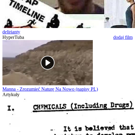
delirianty
HyperTuba
dodaj film
Manna - Zrozumieć Naturę Na Nowo (napisy PL)
Artykuły