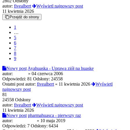
2802 Odsłony
autor:
fivealbert
Wyświetl najnowszy post
11 kwietnia 2026
Przejdź do strony
1
…
5
6
7
8
9
Nowy post
Ayahuaska - Uprawa ziół na huaskę
autor:
wolf74
»
04 czerwca 2006
Odpowiedzi:
81
Odsłony:
24558
Ostatni post autor:
fivealbert
«
11 kwietnia 2026
Wyświetl
najnowszy post
81
24558 Odsłony
autor:
fivealbert
Wyświetl najnowszy post
11 kwietnia 2026
Nowy post
pharmahuasca - pierwszy raz
autor:
MaryPoppy
»
10 maja 2019
Odpowiedzi:
7
Odsłony:
6434