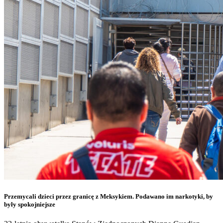
Przemycali dzieci przez granicę z Meksykiem. Podawano im narkotyki, by
były spokojniejsze