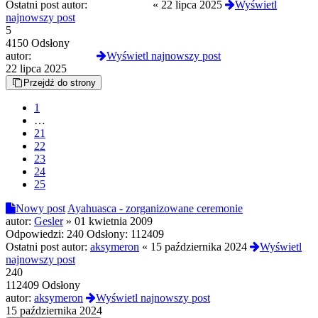
Ostatni post autor:
Triptamine77
«
22 lipca 2025
Wyświetl
najnowszy post
5
4150 Odsłony
autor:
Triptamine77
Wyświetl najnowszy post
22 lipca 2025
Przejdź do strony
1
…
21
22
23
24
25
Nowy post
Ayahuasca - zorganizowane ceremonie
autor:
Gesler
»
01 kwietnia 2009
Odpowiedzi:
240
Odsłony:
112409
Ostatni post autor:
aksymeron
«
15 października 2024
Wyświetl
najnowszy post
240
112409 Odsłony
autor:
aksymeron
Wyświetl najnowszy post
15 października 2024