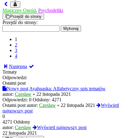
Magiczny Ogród
,
Psychodeliki
Przejdź do strony
Przejdź do strony:
1
2
3
4
Następna
Tematy
Odpowiedzi
Ostatni post
Nowy post
Ayahuaska: Alfabetyczny spis tematów
autor:
Czeslaw
»
22 listopada 2021
Odpowiedzi:
0
Odsłony:
4271
Ostatni post autor:
Czeslaw
«
22 listopada 2021
Wyświetl
najnowszy post
0
4271 Odsłony
autor:
Czeslaw
Wyświetl najnowszy post
22 listopada 2021