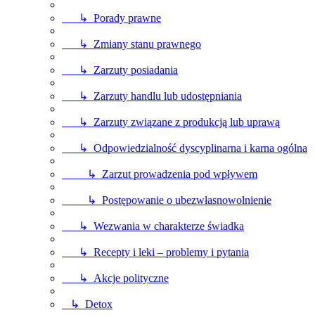
↳ Porady prawne
↳ Zmiany stanu prawnego
↳ Zarzuty posiadania
↳ Zarzuty handlu lub udostępniania
↳ Zarzuty związane z produkcją lub uprawą
↳ Odpowiedzialność dyscyplinarna i karna ogólna
↳ Zarzut prowadzenia pod wpływem
↳ Postępowanie o ubezwłasnowolnienie
↳ Wezwania w charakterze świadka
↳ Recepty i leki – problemy i pytania
↳ Akcje polityczne
↳ Detox