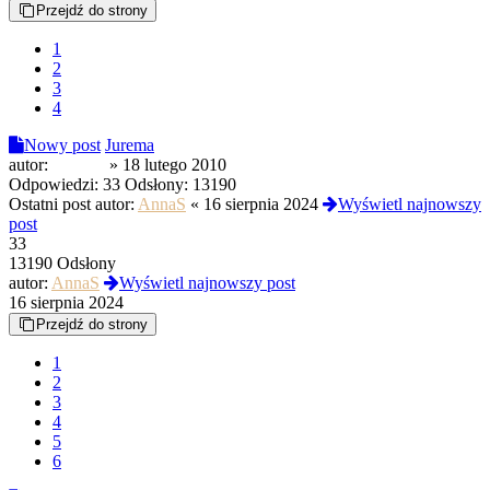
Przejdź do strony
1
2
3
4
Nowy post
Jurema
autor:
chusajn
»
18 lutego 2010
Odpowiedzi:
33
Odsłony:
13190
Ostatni post autor:
AnnaS
«
16 sierpnia 2024
Wyświetl najnowszy
post
33
13190 Odsłony
autor:
AnnaS
Wyświetl najnowszy post
16 sierpnia 2024
Przejdź do strony
1
2
3
4
5
6