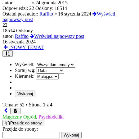
autor:
Mojerto
»
24 grudnia 2015
Odpowiedzi:
22
Odsłony:
18514
Ostatni post autor:
Raffito
«
16 stycznia 2024
Wyświetl
najnowszy post
22
18514 Odsłony
autor:
Raffito
Wyświetl najnowszy post
16 stycznia 2024
NOWY TEMAT
Wyświetl:
Sortuj wg:
Kierunek:
Tematy: 52 •
Strona
1
z
4
Magiczny Ogród
,
Psychodeliki
Przejdź do strony
Przejdź do strony: