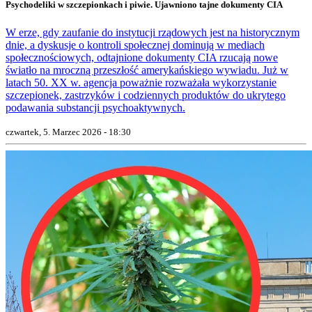
Psychodeliki w szczepionkach i piwie. Ujawniono tajne dokumenty CIA
W erze, gdy zaufanie do instytucji rządowych jest na historycznym
dnie, a dyskusje o kontroli społecznej dominują w mediach
społecznościowych, odtajnione dokumenty CIA rzucają nowe
światło na mroczną przeszłość amerykańskiego wywiadu. Już w
latach 50. XX w. agencja poważnie rozważała wykorzystanie
szczepionek, zastrzyków i codziennych produktów do ukrytego
podawania substancji psychoaktywnych.
czwartek, 5. Marzec 2026 - 18:30