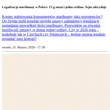
Legalizacja marihuany w Polsce: 15 g suszu i jedna roślina. Sejm zdecyduje
Koniec traktowania konsumentów marihuany jako przestępców?
Do Sejmu trafił poselski projekt ustawy zakładający legalizację
posiadania niewielkiej ilości marihuany. Przewiduje on również
możliwość uprawy w domu jednej rośliny. Czy w 2026 roku –
podobnie jak w Czechach czy Niemczech – będzie można legalnie
posiadać susz konopi?
wtorek, 31. Marzec 2026 - 17:30