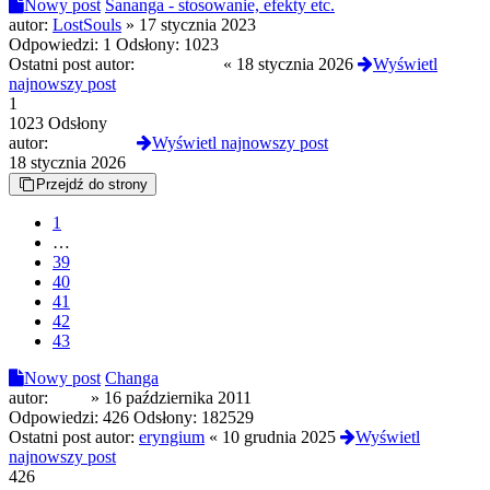
Nowy post
Sananga - stosowanie, efekty etc.
autor:
LostSouls
»
17 stycznia 2023
Odpowiedzi:
1
Odsłony:
1023
Ostatni post autor:
FireDragon
«
18 stycznia 2026
Wyświetl
najnowszy post
1
1023 Odsłony
autor:
FireDragon
Wyświetl najnowszy post
18 stycznia 2026
Przejdź do strony
1
…
39
40
41
42
43
Nowy post
Changa
autor:
opak
»
16 października 2011
Odpowiedzi:
426
Odsłony:
182529
Ostatni post autor:
eryngium
«
10 grudnia 2025
Wyświetl
najnowszy post
426