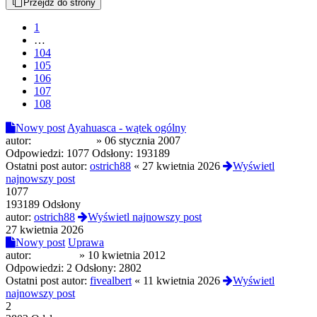
Przejdź do strony
1
…
104
105
106
107
108
Nowy post
Ayahuasca - wątek ogólny
autor:
Adam Selene
»
06 stycznia 2007
Odpowiedzi:
1077
Odsłony:
193189
Ostatni post autor:
ostrich88
«
27 kwietnia 2026
Wyświetl
najnowszy post
1077
193189 Odsłony
autor:
ostrich88
Wyświetl najnowszy post
27 kwietnia 2026
Nowy post
Uprawa
autor:
ecikpecik
»
10 kwietnia 2012
Odpowiedzi:
2
Odsłony:
2802
Ostatni post autor:
fivealbert
«
11 kwietnia 2026
Wyświetl
najnowszy post
2