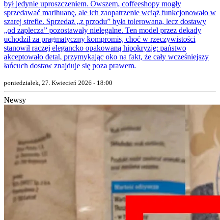
był jedynie uproszczeniem. Owszem, coffeeshopy mogły
sprzedawać marihuanę, ale ich zaopatrzenie wciąż funkcjonowało w
szarej strefie. Sprzedaż „z przodu” była tolerowana, lecz dostawy
„od zaplecza” pozostawały nielegalne. Ten model przez dekady
uchodził za pragmatyczny kompromis, choć w rzeczywistości
stanowił raczej elegancko opakowaną hipokryzję: państwo
akceptowało detal, przymykając oko na fakt, że cały wcześniejszy
łańcuch dostaw znajduje się poza prawem.
poniedziałek, 27. Kwiecień 2026 - 18:00
Newsy