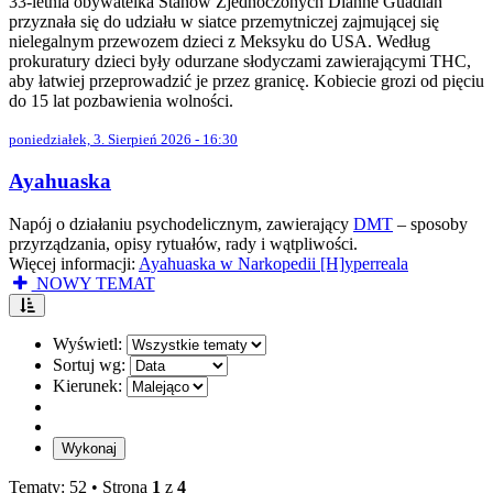
33-letnia obywatelka Stanów Zjednoczonych Dianne Guadian
przyznała się do udziału w siatce przemytniczej zajmującej się
nielegalnym przewozem dzieci z Meksyku do USA. Według
prokuratury dzieci były odurzane słodyczami zawierającymi THC,
aby łatwiej przeprowadzić je przez granicę. Kobiecie grozi od pięciu
do 15 lat pozbawienia wolności.
poniedziałek, 3. Sierpień 2026 - 16:30
Ayahuaska
Napój o działaniu psychodelicznym, zawierający
DMT
– sposoby
przyrządzania, opisy rytuałów, rady i wątpliwości.
Więcej informacji:
Ayahuaska w Narkopedii [H]yperreala
NOWY TEMAT
Wyświetl:
Sortuj wg:
Kierunek:
Tematy: 52 •
Strona
1
z
4