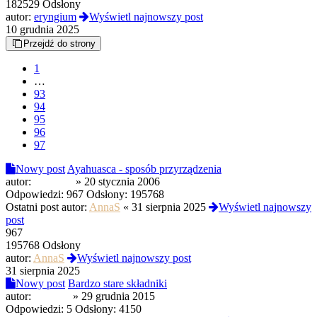
182529 Odsłony
autor:
eryngium
Wyświetl najnowszy post
10 grudnia 2025
Przejdź do strony
1
…
93
94
95
96
97
Nowy post
Ayahuasca - sposób przyrządzenia
autor:
Phunkee
»
20 stycznia 2006
Odpowiedzi:
967
Odsłony:
195768
Ostatni post autor:
AnnaS
«
31 sierpnia 2025
Wyświetl najnowszy
post
967
195768 Odsłony
autor:
AnnaS
Wyświetl najnowszy post
31 sierpnia 2025
Nowy post
Bardzo stare składniki
autor:
Somatic
»
29 grudnia 2015
Odpowiedzi:
5
Odsłony:
4150