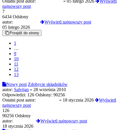
Ostatni post autor:
NeuroNomad
«
05 lutego 2026
Wyświetl
najnowszy post
7
6434 Odsłony
autor:
NeuroNomad
Wyświetl najnowszy post
05 lutego 2026
Przejdź do strony
1
…
9
10
11
12
13
Nowy post
Zdobycie składników
autor:
Salvijan
»
28 września 2010
Odpowiedzi:
126
Odsłony:
90256
Ostatni post autor:
FireDragon
«
18 stycznia 2026
Wyświetl
najnowszy post
126
90256 Odsłony
autor:
FireDragon
Wyświetl najnowszy post
18 stycznia 2026