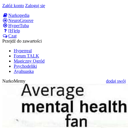
Załóż konto
Zaloguj się
Narkopedia
NeuroGroove
HyperTuba
[H]elp
Czat
Przejdź do zawartości
Hyperreal
Forum TALK
Magiczny Ogród
Psychodeliki
Ayahuaska
NarkoMemy
dodaj swój