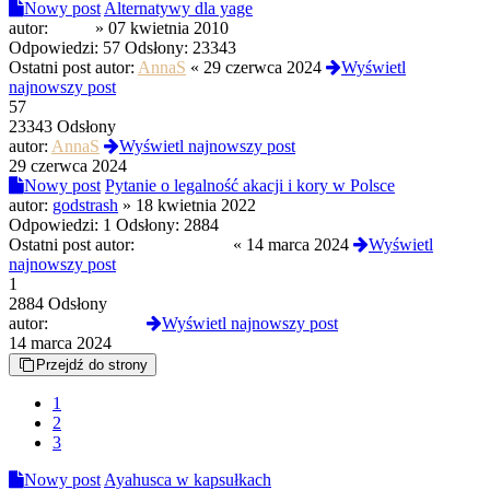
Nowy post
Alternatywy dla yage
autor:
Salax
»
07 kwietnia 2010
Odpowiedzi:
57
Odsłony:
23343
Ostatni post autor:
AnnaS
«
29 czerwca 2024
Wyświetl
najnowszy post
57
23343 Odsłony
autor:
AnnaS
Wyświetl najnowszy post
29 czerwca 2024
Nowy post
Pytanie o legalność akacji i kory w Polsce
autor:
godstrash
»
18 kwietnia 2022
Odpowiedzi:
1
Odsłony:
2884
Ostatni post autor:
TrippyHippy
«
14 marca 2024
Wyświetl
najnowszy post
1
2884 Odsłony
autor:
TrippyHippy
Wyświetl najnowszy post
14 marca 2024
Przejdź do strony
1
2
3
Nowy post
Ayahusca w kapsułkach