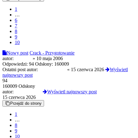
1
…
6
7
8
9
10
Nowy post
Crack - Przygotowanie
autor:
mecenas
»
10 maja 2006
Odpowiedzi:
94
Odsłony:
160009
Ostatni post autor:
freezin9moon
«
15 czerwca 2026
Wyświetl
najnowszy post
94
160009 Odsłony
autor:
freezin9moon
Wyświetl najnowszy post
15 czerwca 2026
Przejdź do strony
1
…
8
9
10