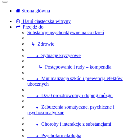
Strona główna
Usuń ciasteczka witryny
Przejdź do
Substancje psychoaktywne na co dzień
↳ Zdrowie
↳ Sytuacje kryzysowe
↳ Postępowanie i rady – kompendia
↳ Minimalizacja szkód i prewencja efektów
ubocznych
↳ Dział prozdrowotny i doping mózgu
↳ Zaburzenia somatyczne, psychiczne i
psychosomatyczne
↳ Choroby i interakcje z substancjami
↳ Psychofarmakologia