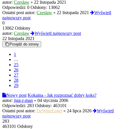
autor:
Czeslaw
»
22 listopada 2021
Odpowiedzi:
0
Odsłony:
13062
Ostatni post autor:
Czeslaw
«
22 listopada 2021
Wyświetl
najnowszy post
0
13062 Odsłony
autor:
Czeslaw
Wyświetl najnowszy post
22 listopada 2021
Przejdź do strony
1
…
25
26
27
28
29
Nowy post
Kokaina - Jak rozpoznać dobry koks?
autor:
jigg-r-man
»
04 stycznia 2006
Odpowiedzi:
283
Odsłony:
463101
Ostatni post autor:
DeWitteEngel
«
24 lipca 2026
Wyświetl
najnowszy post
283
463101 Odsłony