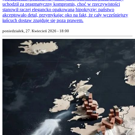
uchodził za pragmatyczny kompromis, choć w rzeczywistości
stanowił raczej elegancko opakowaną hipokryzję: państwo
akceptowało detal, przymykając oko na fakt, że cały wcześniejszy
łańcuch dostaw znajduje się poza prawem.
poniedziałek, 27. Kwiecień 2026 - 18:00