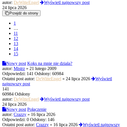
autor:
DeWitteEngel
Wyświetl najnowszy post
24 lipca 2026
Przejdź do strony
1
…
11
12
13
14
15
Nowy post
Koks na mnie nie dziala?
autor:
Mistrz
»
21 lutego 2009
Odpowiedzi:
141
Odsłony:
60984
Ostatni post autor:
DeWitteEngel
«
24 lipca 2026
Wyświetl
najnowszy post
141
60984 Odsłony
autor:
DeWitteEngel
Wyświetl najnowszy post
24 lipca 2026
Nowy post
Połączenie
autor:
Crazzy
»
16 lipca 2026
Odpowiedzi:
0
Odsłony:
146
Ostatni post autor:
Crazzy
«
16 lipca 2026
Wyświetl najnowszy