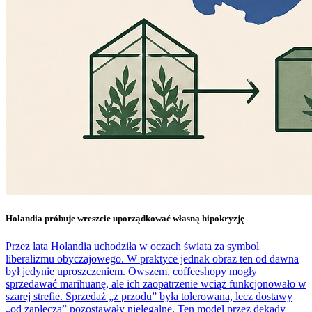
Holandia próbuje wreszcie uporządkować własną hipokryzję
Przez lata Holandia uchodziła w oczach świata za symbol
liberalizmu obyczajowego. W praktyce jednak obraz ten od dawna
był jedynie uproszczeniem. Owszem, coffeeshopy mogły
sprzedawać marihuanę, ale ich zaopatrzenie wciąż funkcjonowało w
szarej strefie. Sprzedaż „z przodu” była tolerowana, lecz dostawy
„od zaplecza” pozostawały nielegalne. Ten model przez dekady