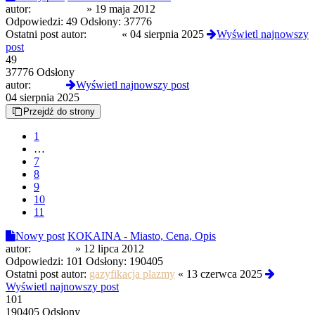
autor:
immortal11
»
19 maja 2012
Odpowiedzi:
49
Odsłony:
37776
Ostatni post autor:
Czoug
«
04 sierpnia 2025
Wyświetl najnowszy
post
49
37776 Odsłony
autor:
Czoug
Wyświetl najnowszy post
04 sierpnia 2025
Przejdź do strony
1
…
7
8
9
10
11
Nowy post
KOKAINA - Miasto, Cena, Opis
autor:
pillmann
»
12 lipca 2012
Odpowiedzi:
101
Odsłony:
190405
Ostatni post autor:
gazyfikacja plazmy
«
13 czerwca 2025
Wyświetl najnowszy post
101
190405 Odsłony