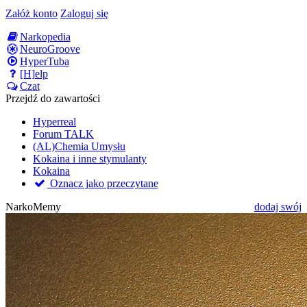
Załóż konto
Zaloguj się
Narkopedia
NeuroGroove
HyperTuba
[H]elp
Czat
Przejdź do zawartości
Hyperreal
Forum TALK
(AL)Chemia Umysłu
Kokaina i inne stymulanty
Kokaina
Oznacz jako przeczytane
NarkoMemy
dodaj swój