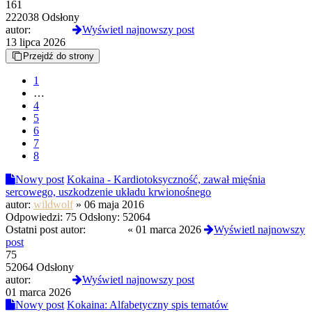
161
222038 Odsłony
autor:
london5
Wyświetl najnowszy post
13 lipca 2026
Przejdź do strony
1
…
4
5
6
7
8
Nowy post
Kokaina - Kardiotoksyczność, zawał mięśnia
sercowego, uszkodzenie układu krwionośnego
autor:
wildwolf
»
06 maja 2016
Odpowiedzi:
75
Odsłony:
52064
Ostatni post autor:
Lubiacy
«
01 marca 2026
Wyświetl najnowszy
post
75
52064 Odsłony
autor:
Lubiacy
Wyświetl najnowszy post
01 marca 2026
Nowy post
Kokaina: Alfabetyczny spis tematów