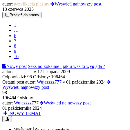
autor:
gazyfikacja plazmy
Wyświetl najnowszy post
13 czerwca 2025
Przejdź do strony
1
…
6
7
8
9
10
Nowy post
Seks po kokainie - jak u was to wygląda ?
autor:
piotroszka
»
17 listopada 2009
Odpowiedzi:
98
Odsłony:
196464
Ostatni post autor:
Wujazzzz777
«
01 października 2024
Wyświetl najnowszy post
98
196464 Odsłony
autor:
Wujazzzz777
Wyświetl najnowszy post
01 października 2024
NOWY TEMAT
Wyświetl: