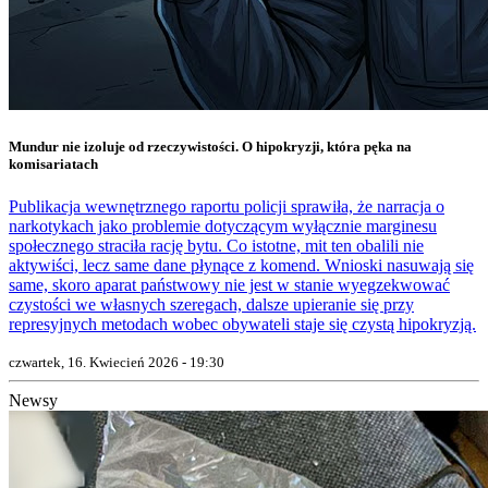
Mundur nie izoluje od rzeczywistości. O hipokryzji, która pęka na
komisariatach
Publikacja wewnętrznego raportu policji sprawiła, że narracja o
narkotykach jako problemie dotyczącym wyłącznie marginesu
społecznego straciła rację bytu. Co istotne, mit ten obalili nie
aktywiści, lecz same dane płynące z komend. Wnioski nasuwają się
same, skoro aparat państwowy nie jest w stanie wyegzekwować
czystości we własnych szeregach, dalsze upieranie się przy
represyjnych metodach wobec obywateli staje się czystą hipokryzją.
czwartek, 16. Kwiecień 2026 - 19:30
Newsy