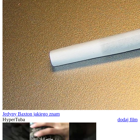
Jedyny Baxton jakiego znam
HyperTuba
dodaj film