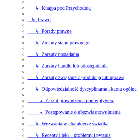
↳ Knajpa pod Przychodnią
↳ Prawo
↳ Porady prawne
↳ Zmiany stanu prawnego
↳ Zarzuty posiadania
↳ Zarzuty handlu lub udostępniania
↳ Zarzuty związane z produkcją lub uprawą
↳ Odpowiedzialność dyscyplinarna i karna ogólna
↳ Zarzut prowadzenia pod wpływem
↳ Postępowanie o ubezwłasnowolnienie
↳ Wezwania w charakterze świadka
↳ Recepty i leki – problemy i pytania