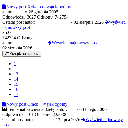
Nowy post
Kokaina - wątek ogólny
autor:
rydzu
»
26 grudnia 2005
Odpowiedzi:
3627
Odsłony:
742754
Ostatni post autor:
troopaoftomorrow
«
02 sierpnia 2026
Wyświetl
najnowszy post
3627
742754 Odsłony
autor:
troopaoftomorrow
Wyświetl najnowszy post
02 sierpnia 2026
Przejdź do strony
1
…
13
14
15
16
17
Nowy post
Crack - Wątek ogólny
Ten temat zawiera ankietę.
autor:
h0b
»
03 lutego 2006
Odpowiedzi:
161
Odsłony:
222038
Ostatni post autor:
london5
«
13 lipca 2026
Wyświetl najnowszy
post