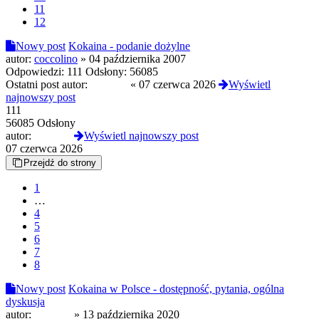
11
12
Nowy post
Kokaina - podanie dożylne
autor:
coccolino
»
04 października 2007
Odpowiedzi:
111
Odsłony:
56085
Ostatni post autor:
london5
«
07 czerwca 2026
Wyświetl
najnowszy post
111
56085 Odsłony
autor:
london5
Wyświetl najnowszy post
07 czerwca 2026
Przejdź do strony
1
…
4
5
6
7
8
Nowy post
Kokaina w Polsce - dostępność, pytania, ogólna
dyskusja
autor:
Lubiacy
»
13 października 2020