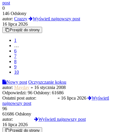
post
0
146 Odsłony
autor:
Crazzy
Wyświetl najnowszy post
16 lipca 2026
Przejdź do strony
1
…
6
7
8
9
10
Nowy post
Oczyszczanie koksu
autor:
Mayday
»
16 stycznia 2008
Odpowiedzi:
96
Odsłony:
61686
Ostatni post autor:
Kokoj0int
«
16 lipca 2026
Wyświetl
najnowszy post
96
61686 Odsłony
autor:
Kokoj0int
Wyświetl najnowszy post
16 lipca 2026
Przejdź do strony