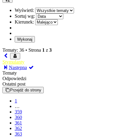
Wyświetl:
Sortuj wg:
Kierunek:
Tematy: 36 •
Strona
1
z
3
Stymulanty
Następna
Tematy
Odpowiedzi
Ostatni post
Przejdź do strony
1
…
359
360
361
362
363