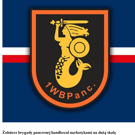
Żołnierz brygady pancernej handlował narkotykami na dużą skalę