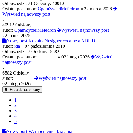
Odpowiedzi:
71
Odsłony:
40912
Ostatni post autor:
CpamZycieiMefedron
«
22 marca 2026
Wyświetl najnowszy post
71
40912 Odsłony
autor:
CpamZycieiMefedron
Wyświetl najnowszy post
22 marca 2026
Nowy post
Kokaina/designer cocaine a ADHD
autor:
ida
»
07 października 2010
Odpowiedzi:
7
Odsłony:
6582
Ostatni post autor:
Kokoj0int
«
02 lutego 2026
Wyświetl
najnowszy post
7
6582 Odsłony
autor:
Kokoj0int
Wyświetl najnowszy post
02 lutego 2026
Przejdź do strony
1
2
3
4
5
Nowy post
Wzmocnienie dzialania