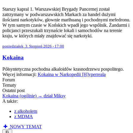
Starszy kapral 1. Warszawskiej Brygady Pancernej został
zatrzymany w podwarszawskich Markach za handel dużymi
ilościami narkotyków, głownie marihuaną i pochodnymi mefedronu.
W tym samym czasie w Końskich wpadł jego wspólnik. Żandarmi i
policjanci przeszukali trzynaście lokali i samochodów na terenie
kraju, w których miały znajdować się narkotyki.
poniedziałek, 3. Sierpień 2026 - 17:00
Kokaina
Półsyntetyczna pochodna alkaloidów krasnodrzewu pospolitego.
Więcej informacji:
Kokaina w Narkopedii [H]yperreala
Forum
Tematy
Ostatni post
Kokaina (ogólnie) → dział Miksy
A także:
z alkoholem
z MDMA
NOWY TEMAT