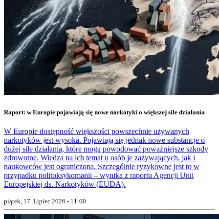
Raport: w Europie pojawiają się nowe narkotyki o większej sile działania
W Europie dostępność większości powszechnie używanych
narkotyków jest wysoka. Pojawiają się jednak nowe substancje o
dużej sile działania, które mogą powodować poważniejsze szkody
zdrowotne. Wiedza na ich temat u osób je zażywających, jak i
naukowców jest ograniczona. Szczególnie ryzykowne jest to w
przypadku politoksykomanii – wynika z raportu Agencji Unii
Europejskiej ds. Narkotyków (EUDA).
piątek, 17. Lipiec 2026 - 11:00