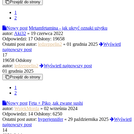
Przejdź do strony
1
2
Nowy post
Metamfetamina - jak ukryć oznaki użytku
autor:
Aki32
»
19 czerwca 2022
Odpowiedzi:
17
Odsłony:
19658
Ostatni post autor:
ledzeppelin2
«
01 grudnia 2025
Wyświetl
najnowszy post
17
19658 Odsłony
autor:
ledzeppelin2
Wyświetl najnowszy post
01 grudnia 2025
Przejdź do strony
1
2
Nowy post
Feta + Piko ,tak zwane sushi
autor:
WujekMorda
»
02 września 2024
Odpowiedzi:
14
Odsłony:
6250
Ostatni post autor:
hyperjennifer
«
29 października 2025
Wyświetl
najnowszy post
14