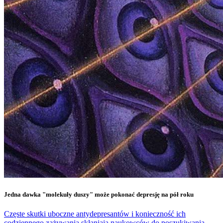
Jedna dawka "molekuły duszy" może pokonać depresję na pół roku
Częste skutki uboczne antydepresantów i konieczność ich
codziennego zażywania skłaniają naukowców do poszukiwania