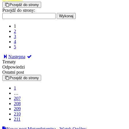
Przejdź do strony
Przejdź do strony:
1
2
3
4
5
Następna
Tematy
Odpowiedzi
Ostatni post
Przejdź do strony
1
…
207
208
209
210
211
Nowy post
Metamfetamina - Wątek Ogólny