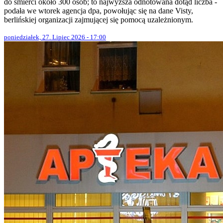
do śmierci około 300 osób; to najwyższa odnotowana dotąd liczba -
podała we wtorek agencja dpa, powołując się na dane Visty,
berlińskiej organizacji zajmującej się pomocą uzależnionym.
poniedziałek, 27. Lipiec 2026 - 17:00