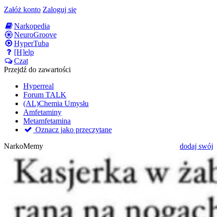
Załóż konto
Zaloguj się
Narkopedia
NeuroGroove
HyperTuba
[H]elp
Czat
Przejdź do zawartości
Hyperreal
Forum TALK
(AL)Chemia Umysłu
Amfetaminy
Metamfetamina
Oznacz jako przeczytane
NarkoMemy
dodaj swój