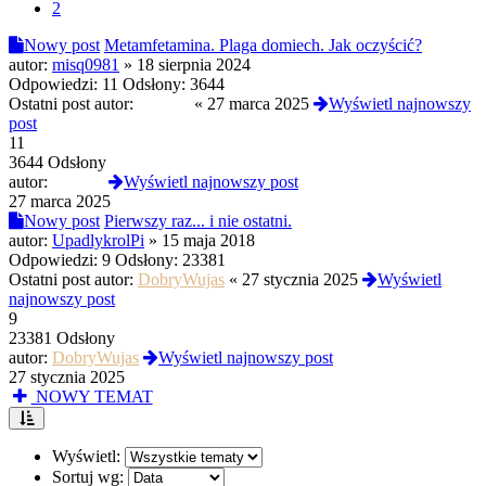
2
Nowy post
Metamfetamina. Plaga domiech. Jak oczyścić?
autor:
misq0981
»
18 sierpnia 2024
Odpowiedzi:
11
Odsłony:
3644
Ostatni post autor:
awonor
«
27 marca 2025
Wyświetl najnowszy
post
11
3644 Odsłony
autor:
awonor
Wyświetl najnowszy post
27 marca 2025
Nowy post
Pierwszy raz... i nie ostatni.
autor:
UpadlykrolPi
»
15 maja 2018
Odpowiedzi:
9
Odsłony:
23381
Ostatni post autor:
DobryWujas
«
27 stycznia 2025
Wyświetl
najnowszy post
9
23381 Odsłony
autor:
DobryWujas
Wyświetl najnowszy post
27 stycznia 2025
NOWY TEMAT
Wyświetl:
Sortuj wg: