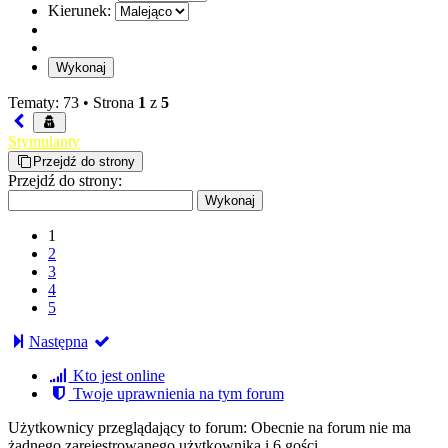
Kierunek:
Tematy: 73 •
Strona
1
z
5
Stymulanty
Przejdź do strony
Przejdź do strony:
1
2
3
4
5
Następna
Kto jest online
Twoje uprawnienia na tym forum
Użytkownicy przeglądający to forum: Obecnie na forum nie ma
żadnego zarejestrowanego użytkownika i 6 gości