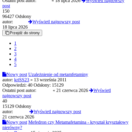
Ostatni post autor:
mothyl
«
18 lipca 2026
Wyświetl najnowszy
post
150
96427 Odsłony
autor:
mothyl
Wyświetl najnowszy post
18 lipca 2026
Przejdź do strony
1
2
3
4
5
Nowy post
Uzależnienie od metamfetaminy
autor:
kriSS23
»
13 września 2011
Odpowiedzi:
40
Odsłony:
15129
Ostatni post autor:
awonor
«
21 czerwca 2026
Wyświetl
najnowszy post
40
15129 Odsłony
autor:
awonor
Wyświetl najnowszy post
21 czerwca 2026
Nowy post
Mefedron czy Metamafetamina - kryształ kryształowy
nierówny?