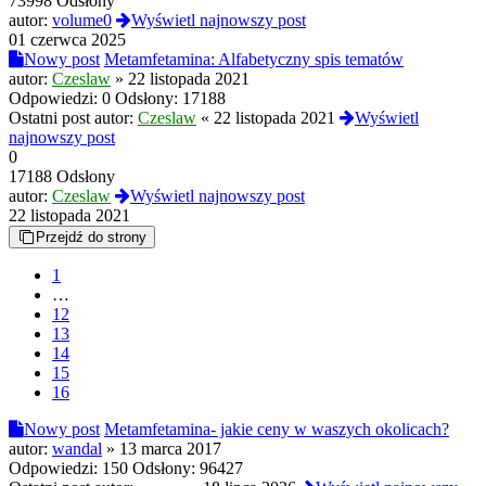
73998 Odsłony
autor:
volume0
Wyświetl najnowszy post
01 czerwca 2025
Nowy post
Metamfetamina: Alfabetyczny spis tematów
autor:
Czeslaw
»
22 listopada 2021
Odpowiedzi:
0
Odsłony:
17188
Ostatni post autor:
Czeslaw
«
22 listopada 2021
Wyświetl
najnowszy post
0
17188 Odsłony
autor:
Czeslaw
Wyświetl najnowszy post
22 listopada 2021
Przejdź do strony
1
…
12
13
14
15
16
Nowy post
Metamfetamina- jakie ceny w waszych okolicach?
autor:
wandal
»
13 marca 2017
Odpowiedzi:
150
Odsłony:
96427