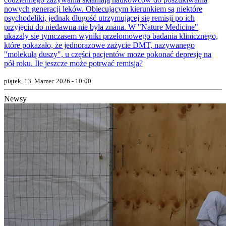
nowych generacji leków. Obiecującym kierunkiem są niektóre
psychodeliki, jednak długość utrzymującej się remisji po ich
przyjęciu do niedawna nie była znana. W "Nature Medicine"
ukazały się tymczasem wyniki przełomowego badania klinicznego,
które pokazało, że jednorazowe zażycie DMT, nazywanego
"molekułą duszy", u części pacjentów może pokonać depresję na
pół roku. Ile jeszcze może potrwać remisja?
piątek, 13. Marzec 2026 - 10:00
Newsy