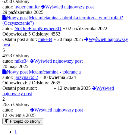
6250 Odsłony
autor:
hyperjennifer
Wyświetl najnowszy post
29 października 2025
Nowy post
Metamfetamina - obróbka termiczna w mikrofali?
(Oczyszczanie?)
autor:
NoOneFromNowhere01
»
02 października 2022
Odpowiedzi:
5
Odsłony:
4553
Ostatni post autor:
mike34
«
20 maja 2025
Wyświetl najnowszy
post
5
4553 Odsłony
autor:
mike34
Wyświetl najnowszy post
20 maja 2025
Nowy post
Metamfetamina - tolerancja
autor:
jarzyna7652
»
30 kwietnia 2024
Odpowiedzi:
2
Odsłony:
2635
Ostatni post autor:
awonor
«
12 kwietnia 2025
Wyświetl
najnowszy post
2
2635 Odsłony
autor:
awonor
Wyświetl najnowszy post
12 kwietnia 2025
Przejdź do strony
1