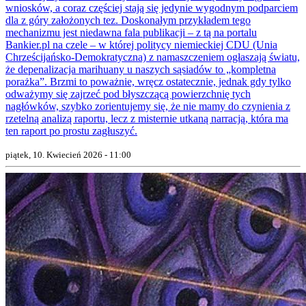
wniosków, a coraz częściej stają się jedynie wygodnym podparciem
dla z góry założonych tez. Doskonałym przykładem tego
mechanizmu jest niedawna fala publikacji – z tą na portalu
Bankier.pl na czele – w której politycy niemieckiej CDU (Unia
Chrześcijańsko-Demokratyczna) z namaszczeniem ogłaszają światu,
że depenalizacja marihuany u naszych sąsiadów to „kompletna
porażka”. Brzmi to poważnie, wręcz ostatecznie, jednak gdy tylko
odważymy się zajrzeć pod błyszczącą powierzchnię tych
nagłówków, szybko zorientujemy się, że nie mamy do czynienia z
rzetelną analizą raportu, lecz z misternie utkaną narracją, która ma
ten raport po prostu zagłuszyć.
piątek, 10. Kwiecień 2026 - 11:00