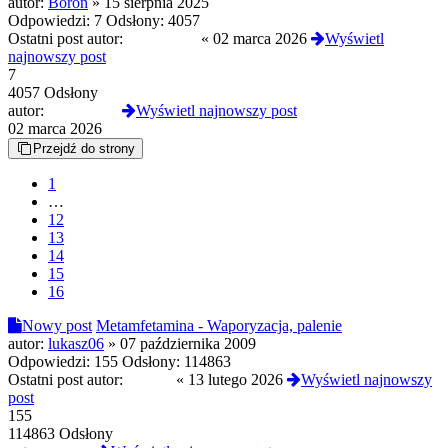
autor:
Boron
»
15 sierpnia 2025
Odpowiedzi:
7
Odsłony:
4057
Ostatni post autor:
NahoyCito
«
02 marca 2026
Wyświetl
najnowszy post
7
4057 Odsłony
autor:
NahoyCito
Wyświetl najnowszy post
02 marca 2026
Przejdź do strony
1
…
12
13
14
15
16
Nowy post
Metamfetamina - Waporyzacja, palenie
autor:
lukasz06
»
07 października 2009
Odpowiedzi:
155
Odsłony:
114863
Ostatni post autor:
Ahanai
«
13 lutego 2026
Wyświetl najnowszy
post
155
114863 Odsłony