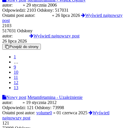
autor:
zork
»
29 stycznia 2006
Odpowiedzi:
2103
Odsłony:
517031
Ostatni post autor:
jokerthc
«
26 lipca 2026
Wyświetl najnowszy
post
2103
517031 Odsłony
autor:
jokerthc
Wyświetl najnowszy post
26 lipca 2026
Przejdź do strony
1
…
9
10
11
12
13
Nowy post
Metamfetamina - Uzależnienie
autor:
eliot
»
19 stycznia 2012
Odpowiedzi:
121
Odsłony:
73998
Ostatni post autor:
volume0
«
01 czerwca 2025
Wyświetl
najnowszy post
121