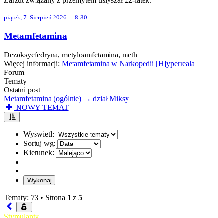
Zarzut związany z przemytem usłyszał 22-latek.
piątek, 7. Sierpień 2026 - 18:30
Metamfetamina
Dezoksyefedryna, metyloamfetamina, meth
Więcej informacji:
Metamfetamina w Narkopedii [H]yperreala
Forum
Tematy
Ostatni post
Metamfetamina (ogólnie) → dział Miksy
NOWY TEMAT
Wyświetl:
Sortuj wg:
Kierunek:
Tematy: 73 •
Strona
1
z
5
Stymulanty