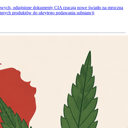
ściowych, odtajnione dokumenty CIA rzucają nowe światło na mroczną
ennych produktów do ukrytego podawania substancji