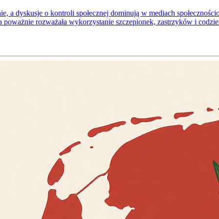
dnie, a dyskusje o kontroli społecznej dominują w mediach społeczno
a poważnie rozważała wykorzystanie szczepionek, zastrzyków i codzi