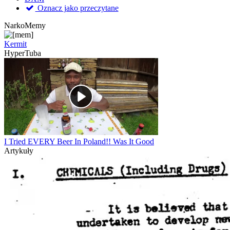
Oznacz jako przeczytane
NarkoMemy
Kermit
HyperTuba
I Tried EVERY Beer In Poland!! Was It Good
Artykuły