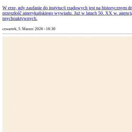
W erze, gdy zaufanie do instytucji rządowych jest na historycznym 
przeszłość amerykańskiego wywiadu. Już w latach 50. XX w. agencj
psychoaktywnych.
czwartek, 5. Marzec 2026 - 18:30