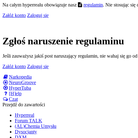
Na całym hyperrealu obowiązuje nasz
regulamin
. Nie stosując si
Załóż konto
Zaloguj się
Zgłoś naruszenie regulaminu
Jeśli zauważysz jakiś post naruszający regulamin, nie wahaj się go o
Załóż konto
Zaloguj się
Narkopedia
NeuroGroove
HyperTuba
[H]elp
Czat
Przejdź do zawartości
Hyperreal
Forum TALK
(AL)Chemia Umysłu
Dysocjanty
DXM