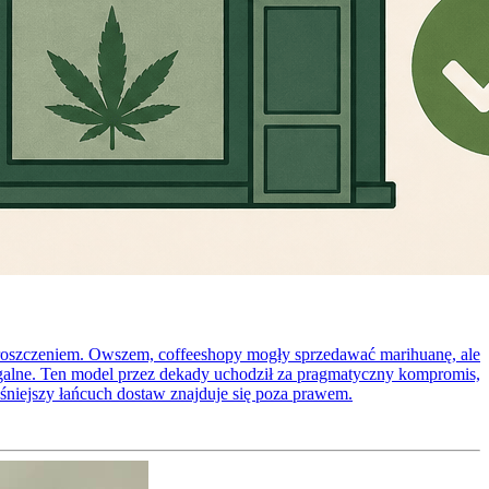
uproszczeniem. Owszem, coffeeshopy mogły sprzedawać marihuanę, ale
legalne. Ten model przez dekady uchodził za pragmatyczny kompromis,
śniejszy łańcuch dostaw znajduje się poza prawem.