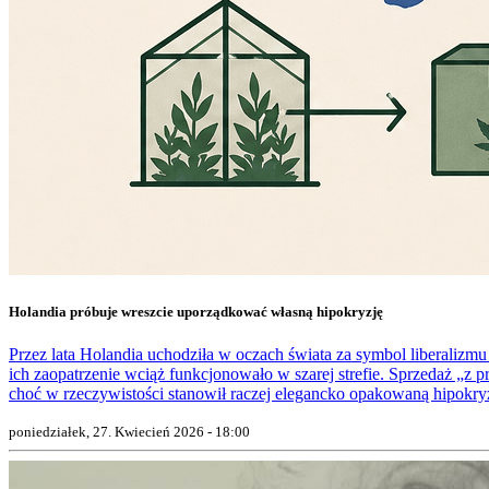
Holandia próbuje wreszcie uporządkować własną hipokryzję
Przez lata Holandia uchodziła w oczach świata za symbol liberaliz
ich zaopatrzenie wciąż funkcjonowało w szarej strefie. Sprzedaż „z
choć w rzeczywistości stanowił raczej elegancko opakowaną hipokryz
poniedziałek, 27. Kwiecień 2026 - 18:00