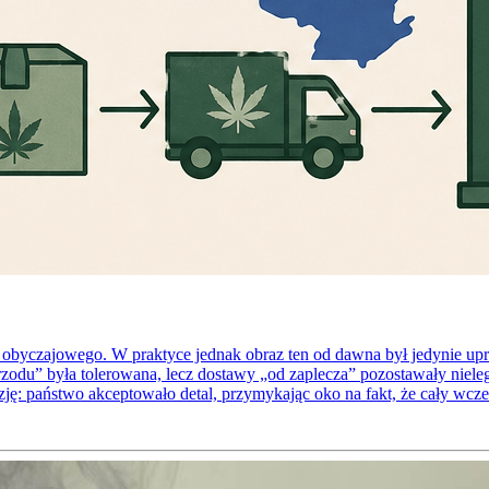
mu obyczajowego. W praktyce jednak obraz ten od dawna był jedynie 
 przodu” była tolerowana, lecz dostawy „od zaplecza” pozostawały nie
ję: państwo akceptowało detal, przymykając oko na fakt, że cały wcze