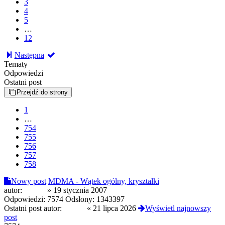
3
4
5
…
12
Następna
Tematy
Odpowiedzi
Ostatni post
Przejdź do strony
1
…
754
755
756
757
758
Nowy post
MDMA - Wątek ogólny, kryształki
autor:
Pocisk
»
19 stycznia 2007
Odpowiedzi:
7574
Odsłony:
1343397
Ostatni post autor:
Czoug
«
21 lipca 2026
Wyświetl najnowszy
post