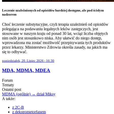
Leczenie uzależnionych od opioidów bardziej dostępne, ale pod ścisłym
nadzorem
Choć leczenie substytucyjne, czyli terapia uzależnień od opioidów
polegająca na podawaniu legalnych leków zastępczych, jest
stosowane w naszym kraju od ponad 30 lat, wciąż liczba objętych
nim osób jest stosunkowo niska. Aby ułatwić do niego dostęp,
wprowadzona ma zostać możliwość przepisywania tych produktów
przez lekarzy. Ministerstwo Zdrowia określa zasady, na jakich ma
się to odbywać.
poniedziałek, 20. Lipiec 2026 - 16:30
MDA, MDMA, MDEA
Forum
Tematy
Ostatni post
MDMA (ogólnie) → dział Miksy
A także:
z 2C-B
z dekstrometorfanem