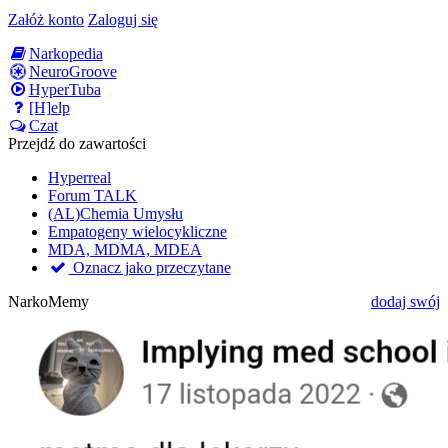
Załóż konto
Zaloguj się
Narkopedia
NeuroGroove
HyperTuba
[H]elp
Czat
Przejdź do zawartości
Hyperreal
Forum TALK
(AL)Chemia Umysłu
Empatogeny wielocykliczne
MDA, MDMA, MDEA
Oznacz jako przeczytane
NarkoMemy
dodaj swój