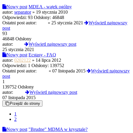
Nowy post
MDEA - wątek ogólny
autor:
separator
»
19 stycznia 2010
Odpowiedzi:
93
Odsłony:
46848
Ostatni post autor:
vzpe
«
25 stycznia 2021
Wyświetl najnowszy
post
93
46848 Odsłony
autor:
vzpe
Wyświetl najnowszy post
25 stycznia 2021
Nowy post
Ecstasy - FAQ
autor:
0202122
»
14 lipca 2012
Odpowiedzi:
1
Odsłony:
139752
Ostatni post autor:
mr_b
«
07 listopada 2015
Wyświetl najnowszy
post
1
139752 Odsłony
autor:
mr_b
Wyświetl najnowszy post
07 listopada 2015
Przejdź do strony
1
2
Nowy post
"Brudne" MDMA w krysztale?