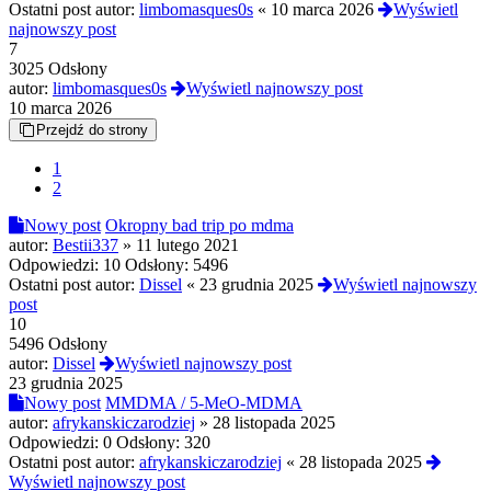
Ostatni post autor:
limbomasques0s
«
10 marca 2026
Wyświetl
najnowszy post
7
3025 Odsłony
autor:
limbomasques0s
Wyświetl najnowszy post
10 marca 2026
Przejdź do strony
1
2
Nowy post
Okropny bad trip po mdma
autor:
Bestii337
»
11 lutego 2021
Odpowiedzi:
10
Odsłony:
5496
Ostatni post autor:
Dissel
«
23 grudnia 2025
Wyświetl najnowszy
post
10
5496 Odsłony
autor:
Dissel
Wyświetl najnowszy post
23 grudnia 2025
Nowy post
MMDMA / 5-MeO-MDMA
autor:
afrykanskiczarodziej
»
28 listopada 2025
Odpowiedzi:
0
Odsłony:
320
Ostatni post autor:
afrykanskiczarodziej
«
28 listopada 2025
Wyświetl najnowszy post