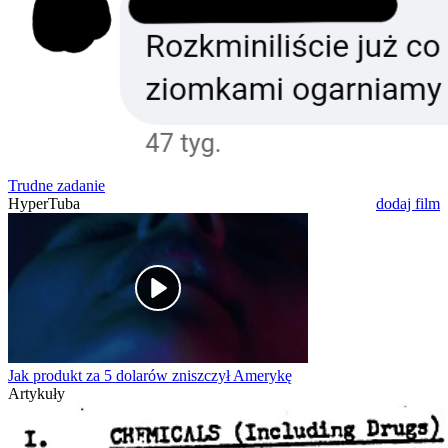
Trudne zadanie
HyperTuba
dodaj film
Jak produkt za 5 dolarów zniszczył Amerykę
Artykuły