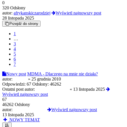
0
320 Odsłony
autor:
afrykanskiczarodziej
Wyświetl najnowszy post
28 listopada 2025
Przejdź do strony
1
…
3
4
5
6
7
Nowy post
MDMA - Dlaczego na mnie nie działa?
autor:
Numan
»
25 grudnia 2010
Odpowiedzi:
67
Odsłony:
46262
Ostatni post autor:
troopaoftomorrow
«
13 listopada 2025
Wyświetl najnowszy post
67
46262 Odsłony
autor:
troopaoftomorrow
Wyświetl najnowszy post
13 listopada 2025
NOWY TEMAT