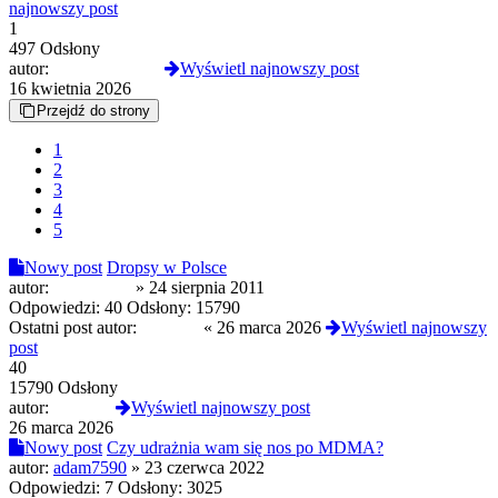
najnowszy post
1
497 Odsłony
autor:
CloneserSztuki
Wyświetl najnowszy post
16 kwietnia 2026
Przejdź do strony
1
2
3
4
5
Nowy post
Dropsy w Polsce
autor:
popeliniarz
»
24 sierpnia 2011
Odpowiedzi:
40
Odsłony:
15790
Ostatni post autor:
Lubiacy
«
26 marca 2026
Wyświetl najnowszy
post
40
15790 Odsłony
autor:
Lubiacy
Wyświetl najnowszy post
26 marca 2026
Nowy post
Czy udrażnia wam się nos po MDMA?
autor:
adam7590
»
23 czerwca 2022
Odpowiedzi:
7
Odsłony:
3025