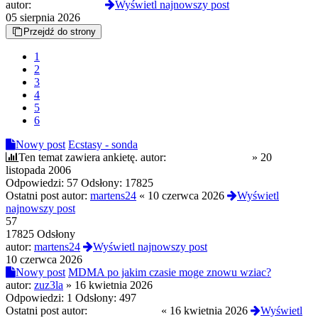
autor:
CloneserSztuki
Wyświetl najnowszy post
05 sierpnia 2026
Przejdź do strony
1
2
3
4
5
6
Nowy post
Ecstasy - sonda
Ten temat zawiera ankietę.
autor:
przykładowy user
»
20
listopada 2006
Odpowiedzi:
57
Odsłony:
17825
Ostatni post autor:
martens24
«
10 czerwca 2026
Wyświetl
najnowszy post
57
17825 Odsłony
autor:
martens24
Wyświetl najnowszy post
10 czerwca 2026
Nowy post
MDMA po jakim czasie moge znowu wziac?
autor:
zuz3la
»
16 kwietnia 2026
Odpowiedzi:
1
Odsłony:
497
Ostatni post autor:
CloneserSztuki
«
16 kwietnia 2026
Wyświetl