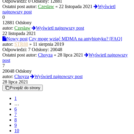
Odpowiedzi:
0
Odsłony:
12881
Ostatni post autor:
Czeslaw
«
22 listopada 2021
Wyświetl
najnowszy post
0
12881 Odsłony
autor:
Czeslaw
Wyświetl najnowszy post
22 listopada 2021
Nowy post
Czy mogę wziąć MDMA na antybiotyku? [FAQ]
autor:
STR88
»
11 sierpnia 2019
Odpowiedzi:
7
Odsłony:
20048
Ostatni post autor:
Choyza
«
28 lipca 2021
Wyświetl najnowszy
post
7
20048 Odsłony
autor:
Choyza
Wyświetl najnowszy post
28 lipca 2021
Przejdź do strony
1
…
6
7
8
9
10