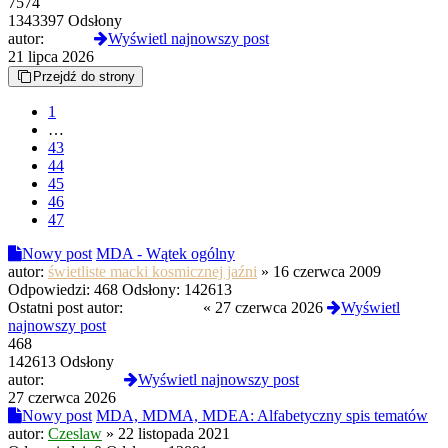
7574
1343397 Odsłony
autor:
Czoug
Wyświetl najnowszy post
21 lipca 2026
Przejdź do strony
1
…
43
44
45
46
47
Nowy post
MDA - Wątek ogólny
autor:
świetliste macki kosmicznej jaźni
»
16 czerwca 2009
Odpowiedzi:
468
Odsłony:
142613
Ostatni post autor:
D4RKJOY
«
27 czerwca 2026
Wyświetl
najnowszy post
468
142613 Odsłony
autor:
D4RKJOY
Wyświetl najnowszy post
27 czerwca 2026
Nowy post
MDA, MDMA, MDEA: Alfabetyczny spis tematów
autor:
Czeslaw
»
22 listopada 2021