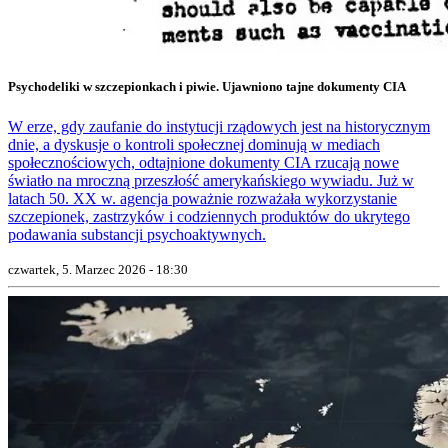
Psychodeliki w szczepionkach i piwie. Ujawniono tajne dokumenty CIA
W erze, gdy zaufanie do instytucji rządowych jest na historycznym
dnie, a dyskusje o kontroli społecznej dominują w mediach
społecznościowych, odtajnione dokumenty CIA rzucają nowe
światło na mroczną przeszłość amerykańskiego wywiadu. Już w
latach 50. XX w. agencja poważnie rozważała wykorzystanie
szczepionek, zastrzyków i codziennych produktów do ukrytego
podawania substancji psychoaktywnych.
czwartek, 5. Marzec 2026 - 18:30