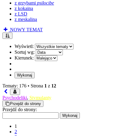
z grzybami
psilocibe
z kokainą
z LSD
z meskaliną
NOWY TEMAT
Wyświetl:
Sortuj wg:
Kierunek:
Tematy: 176 •
Strona
1
z
12
Psychodeliki
,
Stymulanty
Przejdź do strony
Przejdź do strony:
1
2