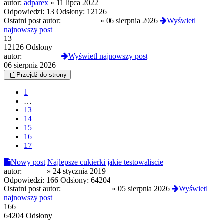
autor:
adparex
»
11 lipca 2022
Odpowiedzi:
13
Odsłony:
12126
Ostatni post autor:
D4RKJOY
«
06 sierpnia 2026
Wyświetl
najnowszy post
13
12126 Odsłony
autor:
D4RKJOY
Wyświetl najnowszy post
06 sierpnia 2026
Przejdź do strony
1
…
13
14
15
16
17
Nowy post
Najlepsze cukierki jakie testowaliscie
autor:
Sk4Zii
»
24 stycznia 2019
Odpowiedzi:
166
Odsłony:
64204
Ostatni post autor:
CloneserSztuki
«
05 sierpnia 2026
Wyświetl
najnowszy post
166
64204 Odsłony