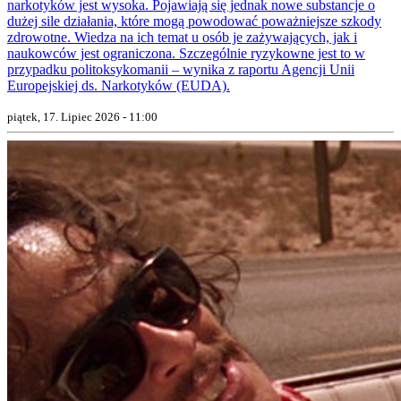
narkotyków jest wysoka. Pojawiają się jednak nowe substancje o
dużej sile działania, które mogą powodować poważniejsze szkody
zdrowotne. Wiedza na ich temat u osób je zażywających, jak i
naukowców jest ograniczona. Szczególnie ryzykowne jest to w
przypadku politoksykomanii – wynika z raportu Agencji Unii
Europejskiej ds. Narkotyków (EUDA).
piątek, 17. Lipiec 2026 - 11:00