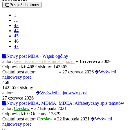
Przejdź do strony
1
…
43
44
45
46
47
Nowy post
MDA - Wątek ogólny
autor:
świetliste macki kosmicznej jaźni
»
16 czerwca 2009
Odpowiedzi:
468
Odsłony:
142565
Ostatni post autor:
D4RKJOY
«
27 czerwca 2026
Wyświetl
najnowszy post
468
142565 Odsłony
autor:
D4RKJOY
Wyświetl najnowszy post
27 czerwca 2026
Nowy post
MDA, MDMA, MDEA: Alfabetyczny spis tematów
autor:
Czeslaw
»
22 listopada 2021
Odpowiedzi:
0
Odsłony:
12879
Ostatni post autor:
Czeslaw
«
22 listopada 2021
Wyświetl
najnowszy post
0