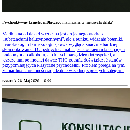
Psychoaktywny kameleon. Dlaczego marihuana to nie psychodelik?
Marihuana od dekad wrzucana jest do jednego worka z
„substancjami halucynogennymi”, ale z punktu widzenia botaniki,
neurobiologii i farmakologii sprawa wygląda znacznie bardziej
skomplikowanie. Dla jednych cannabis jest środkiem relaksującym
podobnym do alkoholu, dla innych narzędziem introspekcji, a
jeszcze inni po mocnej dawce THC potrafią doświadczyć stanów
przypominających klasyczne psychodeliki. Problem polega na tym,
że marihuana nie mieści się idealnie w żadnej z prostych kategorii.
czwartek, 28. Maj 2026 - 10:00