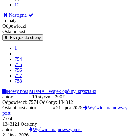
12
Następna
Tematy
Odpowiedzi
Ostatni post
Przejdź do strony
1
…
754
755
756
757
758
Nowy post
MDMA - Wątek ogólny, kryształki
autor:
Pocisk
»
19 stycznia 2007
Odpowiedzi:
7574
Odsłony:
1343121
Ostatni post autor:
Czoug
«
21 lipca 2026
Wyświetl najnowszy
post
7574
1343121 Odsłony
autor:
Czoug
Wyświetl najnowszy post
21 lipca 2026