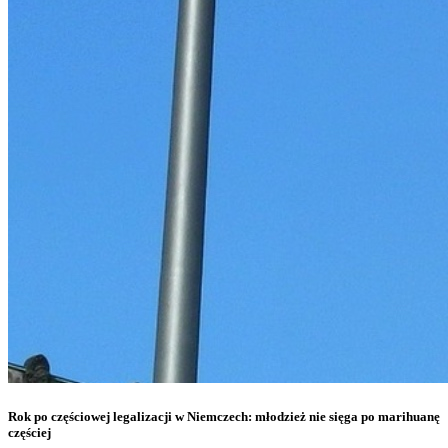
Rok po częściowej legalizacji w Niemczech: młodzież nie sięga po marihuanę
częściej