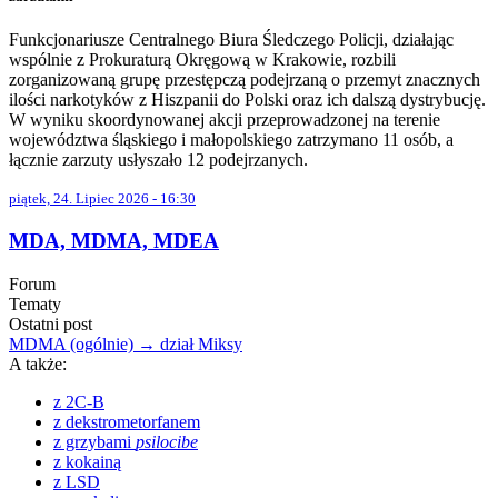
Funkcjonariusze Centralnego Biura Śledczego Policji, działając
wspólnie z Prokuraturą Okręgową w Krakowie, rozbili
zorganizowaną grupę przestępczą podejrzaną o przemyt znacznych
ilości narkotyków z Hiszpanii do Polski oraz ich dalszą dystrybucję.
W wyniku skoordynowanej akcji przeprowadzonej na terenie
województwa śląskiego i małopolskiego zatrzymano 11 osób, a
łącznie zarzuty usłyszało 12 podejrzanych.
piątek, 24. Lipiec 2026 - 16:30
MDA, MDMA, MDEA
Forum
Tematy
Ostatni post
MDMA (ogólnie) → dział Miksy
A także:
z 2C-B
z dekstrometorfanem
z grzybami
psilocibe
z kokainą
z LSD