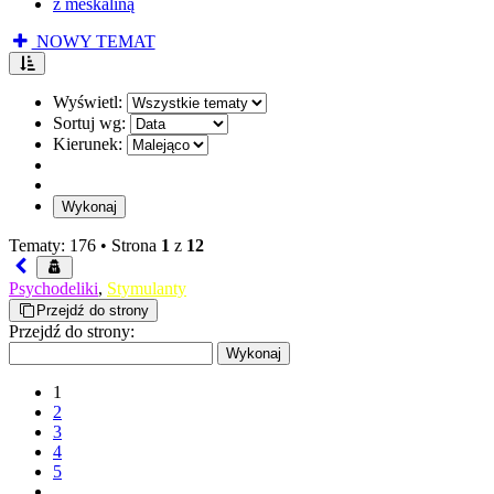
z meskaliną
NOWY TEMAT
Wyświetl:
Sortuj wg:
Kierunek:
Tematy: 176 •
Strona
1
z
12
Psychodeliki
,
Stymulanty
Przejdź do strony
Przejdź do strony:
1
2
3
4
5
…