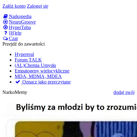
Załóż konto
Zaloguj się
Narkopedia
NeuroGroove
HyperTuba
[H]elp
Czat
Przejdź do zawartości
Hyperreal
Forum TALK
(AL)Chemia Umysłu
Empatogeny wielocykliczne
MDA, MDMA, MDEA
Oznacz jako przeczytane
NarkoMemy
dodaj swój