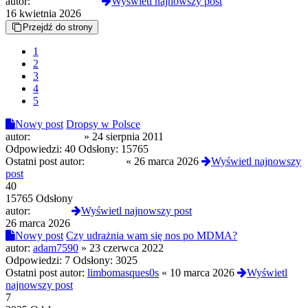
autor:
CloneserSztuki
Wyświetl najnowszy post
16 kwietnia 2026
Przejdź do strony
1
2
3
4
5
Nowy post
Dropsy w Polsce
autor:
popeliniarz
»
24 sierpnia 2011
Odpowiedzi:
40
Odsłony:
15765
Ostatni post autor:
Lubiacy
«
26 marca 2026
Wyświetl najnowszy
post
40
15765 Odsłony
autor:
Lubiacy
Wyświetl najnowszy post
26 marca 2026
Nowy post
Czy udrażnia wam się nos po MDMA?
autor:
adam7590
»
23 czerwca 2022
Odpowiedzi:
7
Odsłony:
3025
Ostatni post autor:
limbomasques0s
«
10 marca 2026
Wyświetl
najnowszy post
7