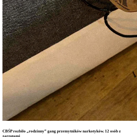
CBŚP rozbiło „rodzinny” gang przemytników narkotyków. 12 osób z
zarzutami