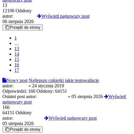
13
12106 Odsłony
autor:
D4RKJOY
Wyświetl najnowszy post
06 sierpnia 2026
Przejdź do strony
1
…
13
14
15
16
17
Nowy post
Najlepsze cukierki jakie testowaliscie
autor:
Sk4Zii
»
24 stycznia 2019
Odpowiedzi:
166
Odsłony:
64151
Ostatni post autor:
CloneserSztuki
«
05 sierpnia 2026
Wyświetl
najnowszy post
166
64151 Odsłony
autor:
CloneserSztuki
Wyświetl najnowszy post
05 sierpnia 2026
Przejdź do strony