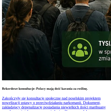
Rekordowe konsultacje: Polacy mają dość karania za roślinę.
Zakończyły się konsultacje społeczne nad poselskim projektem
nowelizacji ustawy o przeciwdziałaniu narkomanii. Dokument,
zakładający depenalizację posiadania niewielkich ilości marihuany