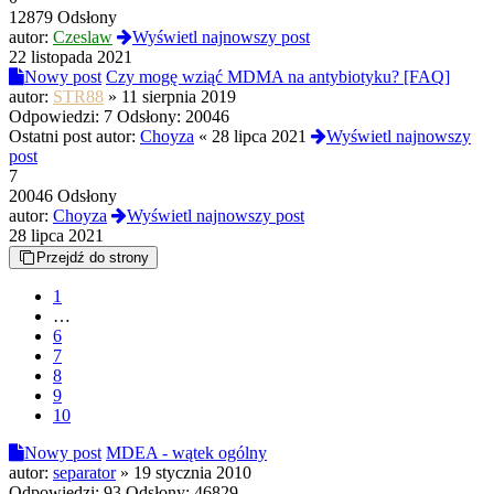
12879 Odsłony
autor:
Czeslaw
Wyświetl najnowszy post
22 listopada 2021
Nowy post
Czy mogę wziąć MDMA na antybiotyku? [FAQ]
autor:
STR88
»
11 sierpnia 2019
Odpowiedzi:
7
Odsłony:
20046
Ostatni post autor:
Choyza
«
28 lipca 2021
Wyświetl najnowszy
post
7
20046 Odsłony
autor:
Choyza
Wyświetl najnowszy post
28 lipca 2021
Przejdź do strony
1
…
6
7
8
9
10
Nowy post
MDEA - wątek ogólny
autor:
separator
»
19 stycznia 2010
Odpowiedzi:
93
Odsłony:
46829