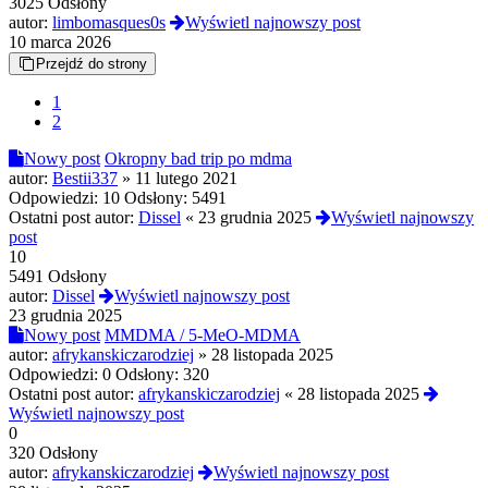
3025 Odsłony
autor:
limbomasques0s
Wyświetl najnowszy post
10 marca 2026
Przejdź do strony
1
2
Nowy post
Okropny bad trip po mdma
autor:
Bestii337
»
11 lutego 2021
Odpowiedzi:
10
Odsłony:
5491
Ostatni post autor:
Dissel
«
23 grudnia 2025
Wyświetl najnowszy
post
10
5491 Odsłony
autor:
Dissel
Wyświetl najnowszy post
23 grudnia 2025
Nowy post
MMDMA / 5-MeO-MDMA
autor:
afrykanskiczarodziej
»
28 listopada 2025
Odpowiedzi:
0
Odsłony:
320
Ostatni post autor:
afrykanskiczarodziej
«
28 listopada 2025
Wyświetl najnowszy post
0
320 Odsłony
autor:
afrykanskiczarodziej
Wyświetl najnowszy post