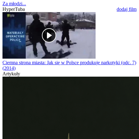
Za młodzi...
HyperTuba
dodaj film
Ciemna strona miasta: Jak się w Polsce produkuje narkotyki (odc. 7)
(2014)
Artykuły