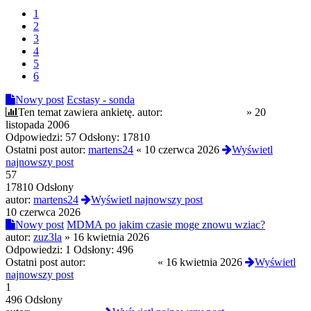
1
2
3
4
5
6
Nowy post
Ecstasy - sonda
Ten temat zawiera ankietę.
autor:
przykładowy user
»
20
listopada 2006
Odpowiedzi:
57
Odsłony:
17810
Ostatni post autor:
martens24
«
10 czerwca 2026
Wyświetl
najnowszy post
57
17810 Odsłony
autor:
martens24
Wyświetl najnowszy post
10 czerwca 2026
Nowy post
MDMA po jakim czasie moge znowu wziac?
autor:
zuz3la
»
16 kwietnia 2026
Odpowiedzi:
1
Odsłony:
496
Ostatni post autor:
CloneserSztuki
«
16 kwietnia 2026
Wyświetl
najnowszy post
1
496 Odsłony