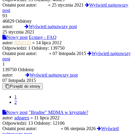
Ostatni post autor:
vzpe
«
25 stycznia 2021
Wyświetl najnowszy
post
93
46829 Odsłony
autor:
vzpe
Wyświetl najnowszy post
25 stycznia 2021
Nowy post
Ecstasy - FAQ
autor:
0202122
»
14 lipca 2012
Odpowiedzi:
1
Odsłony:
139750
Ostatni post autor:
mr_b
«
07 listopada 2015
Wyświetl najnowszy
post
1
139750 Odsłony
autor:
mr_b
Wyświetl najnowszy post
07 listopada 2015
Przejdź do strony
1
2
Nowy post
"Brudne" MDMA w krysztale?
autor:
adparex
»
11 lipca 2022
Odpowiedzi:
13
Odsłony:
12106
Ostatni post autor:
D4RKJOY
«
06 sierpnia 2026
Wyświetl
najnowszy post