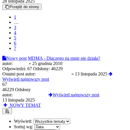
28 listopada 2025
Przejdź do strony
1
…
3
4
5
6
7
Nowy post
MDMA - Dlaczego na mnie nie działa?
autor:
Numan
»
25 grudnia 2010
Odpowiedzi:
67
Odsłony:
46229
Ostatni post autor:
troopaoftomorrow
«
13 listopada 2025
Wyświetl najnowszy post
67
46229 Odsłony
autor:
troopaoftomorrow
Wyświetl najnowszy post
13 listopada 2025
NOWY TEMAT
Wyświetl:
Sortuj wg: