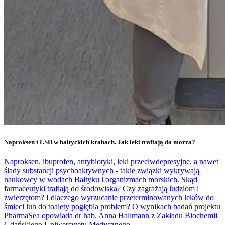
Naproksen i LSD w bałtyckich krabach. Jak leki trafiają do morza?
Naproksen, ibuprofen, antybiotyki, leki przeciwdepresyjne, a nawet
ślady substancji psychoaktywnych - takie związki wykrywają
naukowcy w wodach Bałtyku i organizmach morskich. Skąd
farmaceutyki trafiają do środowiska? Czy zagrażają ludziom i
zwierzętom? I dlaczego wyrzucanie przeterminowanych leków do
śmieci lub do toalety pogłębia problem? O wynikach badań projektu
PharmaSea opowiada dr hab. Anna Hallmann z Zakładu Biochemii
Gdańskiego Uniwersytetu Medycznego.