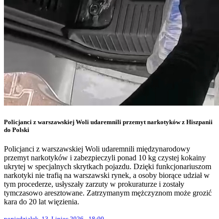
Policjanci z warszawskiej Woli udaremnili przemyt narkotyków z Hiszpanii
do Polski
Policjanci z warszawskiej Woli udaremnili międzynarodowy
przemyt narkotyków i zabezpieczyli ponad 10 kg czystej kokainy
ukrytej w specjalnych skrytkach pojazdu. Dzięki funkcjonariuszom
narkotyki nie trafią na warszawski rynek, a osoby biorące udział w
tym procederze, usłyszały zarzuty w prokuraturze i zostały
tymczasowo aresztowane. Zatrzymanym mężczyznom może grozić
kara do 20 lat więzienia.
poniedziałek, 13. Lipiec 2026 - 18:00