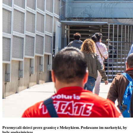
Przemycali dzieci przez granicę z Meksykiem. Podawano im narkotyki, by
były spokojniejsze