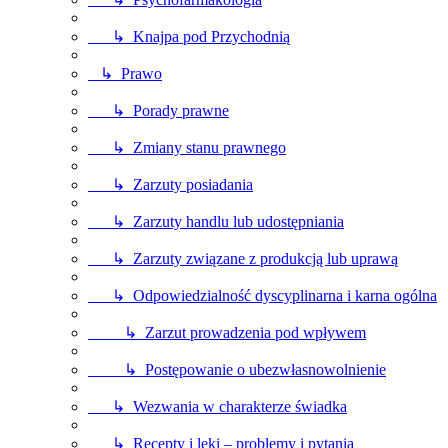
↳ Knajpa pod Przychodnią
↳ Prawo
↳ Porady prawne
↳ Zmiany stanu prawnego
↳ Zarzuty posiadania
↳ Zarzuty handlu lub udostępniania
↳ Zarzuty związane z produkcją lub uprawą
↳ Odpowiedzialność dyscyplinarna i karna ogólna
↳ Zarzut prowadzenia pod wpływem
↳ Postępowanie o ubezwłasnowolnienie
↳ Wezwania w charakterze świadka
↳ Recepty i leki – problemy i pytania