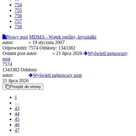
754
755
756
757
758
Nowy post
MDMA - Wątek ogólny, kryształki
autor:
Pocisk
»
19 stycznia 2007
Odpowiedzi:
7574
Odsłony:
1343382
Ostatni post autor:
Czoug
«
21 lipca 2026
Wyświetl najnowszy
post
7574
1343382 Odsłony
autor:
Czoug
Wyświetl najnowszy post
21 lipca 2026
Przejdź do strony
1
…
43
44
45
46
47