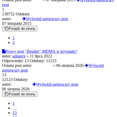
post
1
139752 Odsłony
autor:
mr_b
Wyświetl najnowszy post
07 listopada 2015
Przejdź do strony
1
2
Nowy post
"Brudne" MDMA w krysztale?
autor:
adparex
»
11 lipca 2022
Odpowiedzi:
13
Odsłony:
12123
Ostatni post autor:
D4RKJOY
«
06 sierpnia 2026
Wyświetl
najnowszy post
13
12123 Odsłony
autor:
D4RKJOY
Wyświetl najnowszy post
06 sierpnia 2026
Przejdź do strony
1
…
13