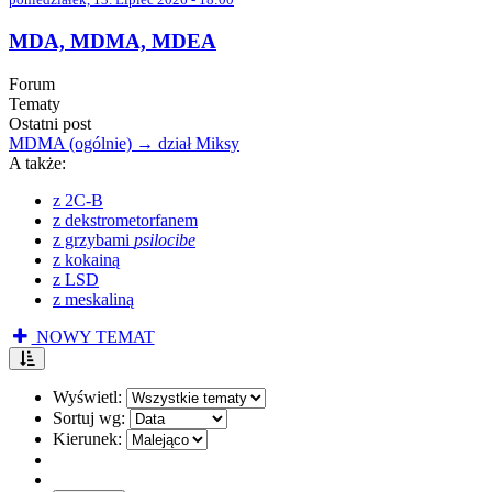
MDA, MDMA, MDEA
Forum
Tematy
Ostatni post
MDMA (ogólnie) → dział Miksy
A także:
z 2C-B
z dekstrometorfanem
z grzybami
psilocibe
z kokainą
z LSD
z meskaliną
NOWY TEMAT
Wyświetl:
Sortuj wg:
Kierunek: