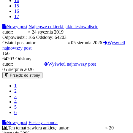
14
15
16
17
Nowy post
Najlepsze cukierki jakie testowaliscie
autor:
Sk4Zii
»
24 stycznia 2019
Odpowiedzi:
166
Odsłony:
64203
Ostatni post autor:
CloneserSztuki
«
05 sierpnia 2026
Wyświetl
najnowszy post
166
64203 Odsłony
autor:
CloneserSztuki
Wyświetl najnowszy post
05 sierpnia 2026
Przejdź do strony
1
2
3
4
5
6
Nowy post
Ecstasy - sonda
Ten temat zawiera ankietę.
autor:
przykładowy user
»
20