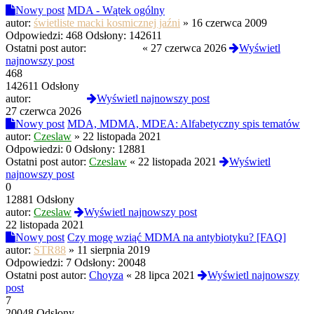
Nowy post
MDA - Wątek ogólny
autor:
świetliste macki kosmicznej jaźni
»
16 czerwca 2009
Odpowiedzi:
468
Odsłony:
142611
Ostatni post autor:
D4RKJOY
«
27 czerwca 2026
Wyświetl
najnowszy post
468
142611 Odsłony
autor:
D4RKJOY
Wyświetl najnowszy post
27 czerwca 2026
Nowy post
MDA, MDMA, MDEA: Alfabetyczny spis tematów
autor:
Czeslaw
»
22 listopada 2021
Odpowiedzi:
0
Odsłony:
12881
Ostatni post autor:
Czeslaw
«
22 listopada 2021
Wyświetl
najnowszy post
0
12881 Odsłony
autor:
Czeslaw
Wyświetl najnowszy post
22 listopada 2021
Nowy post
Czy mogę wziąć MDMA na antybiotyku? [FAQ]
autor:
STR88
»
11 sierpnia 2019
Odpowiedzi:
7
Odsłony:
20048
Ostatni post autor:
Choyza
«
28 lipca 2021
Wyświetl najnowszy
post
7
20048 Odsłony