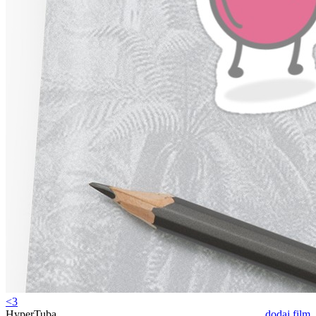
<3
HyperTuba
dodaj film