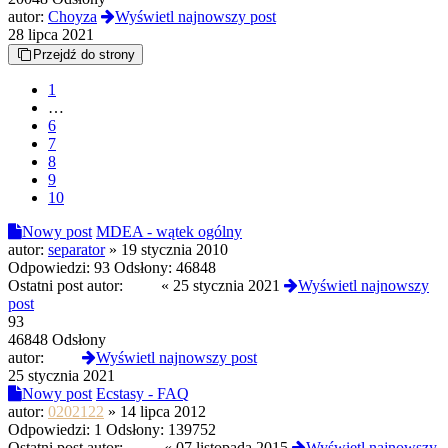
autor:
Choyza
Wyświetl najnowszy post
28 lipca 2021
Przejdź do strony
1
…
6
7
8
9
10
Nowy post
MDEA - wątek ogólny
autor:
separator
»
19 stycznia 2010
Odpowiedzi:
93
Odsłony:
46848
Ostatni post autor:
vzpe
«
25 stycznia 2021
Wyświetl najnowszy
post
93
46848 Odsłony
autor:
vzpe
Wyświetl najnowszy post
25 stycznia 2021
Nowy post
Ecstasy - FAQ
autor:
0202122
»
14 lipca 2012
Odpowiedzi:
1
Odsłony:
139752
Ostatni post autor:
mr_b
«
07 listopada 2015
Wyświetl najnowszy