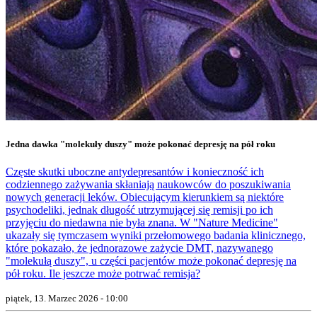
Jedna dawka "molekuły duszy" może pokonać depresję na pół roku
Częste skutki uboczne antydepresantów i konieczność ich
codziennego zażywania skłaniają naukowców do poszukiwania
nowych generacji leków. Obiecującym kierunkiem są niektóre
psychodeliki, jednak długość utrzymującej się remisji po ich
przyjęciu do niedawna nie była znana. W "Nature Medicine"
ukazały się tymczasem wyniki przełomowego badania klinicznego,
które pokazało, że jednorazowe zażycie DMT, nazywanego
"molekułą duszy", u części pacjentów może pokonać depresję na
pół roku. Ile jeszcze może potrwać remisja?
piątek, 13. Marzec 2026 - 10:00