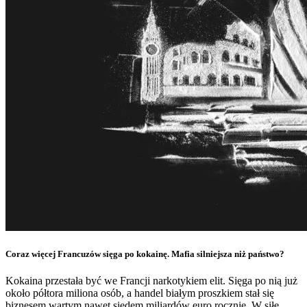
Coraz więcej Francuzów sięga po kokainę. Mafia silniejsza niż państwo?
Kokaina przestała być we Francji narkotykiem elit. Sięga po nią już
około półtora miliona osób, a handel białym proszkiem stał się
biznesem wartym nawet siedem miliardów euro rocznie. W siłę