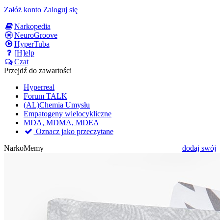
Załóż konto
Zaloguj się
Narkopedia
NeuroGroove
HyperTuba
[H]elp
Czat
Przejdź do zawartości
Hyperreal
Forum TALK
(AL)Chemia Umysłu
Empatogeny wielocykliczne
MDA, MDMA, MDEA
Oznacz jako przeczytane
NarkoMemy
dodaj swój