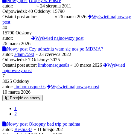
Nowy post
Dropsy w Polsce
autor:
popeliniarz
»
24 sierpnia 2011
Odpowiedzi:
40
Odsłony:
15790
Ostatni post autor:
Lubiacy
«
26 marca 2026
Wyświetl najnowszy
post
40
15790 Odsłony
autor:
Lubiacy
Wyświetl najnowszy post
26 marca 2026
Nowy post
Czy udrażnia wam się nos po MDMA?
autor:
adam7590
»
23 czerwca 2022
Odpowiedzi:
7
Odsłony:
3025
Ostatni post autor:
limbomasques0s
«
10 marca 2026
Wyświetl
najnowszy post
7
3025 Odsłony
autor:
limbomasques0s
Wyświetl najnowszy post
10 marca 2026
Przejdź do strony
1
2
Nowy post
Okropny bad trip po mdma
autor:
Bestii337
»
11 lutego 2021