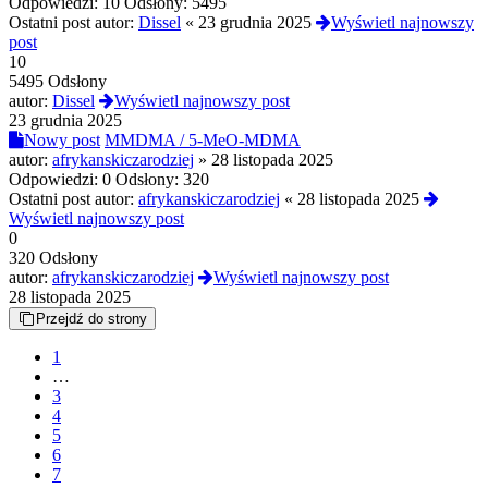
Odpowiedzi:
10
Odsłony:
5495
Ostatni post autor:
Dissel
«
23 grudnia 2025
Wyświetl najnowszy
post
10
5495 Odsłony
autor:
Dissel
Wyświetl najnowszy post
23 grudnia 2025
Nowy post
MMDMA / 5-MeO-MDMA
autor:
afrykanskiczarodziej
»
28 listopada 2025
Odpowiedzi:
0
Odsłony:
320
Ostatni post autor:
afrykanskiczarodziej
«
28 listopada 2025
Wyświetl najnowszy post
0
320 Odsłony
autor:
afrykanskiczarodziej
Wyświetl najnowszy post
28 listopada 2025
Przejdź do strony
1
…
3
4
5
6
7