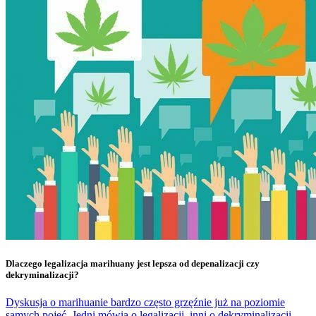
Dlaczego legalizacja marihuany jest lepsza od depenalizacji czy
dekryminalizacji?
Dyskusja o marihuanie bardzo często grzęźnie już na poziomie
samych pojęć. Jedni mówią o legalizacji, inni o dekryminalizacji,