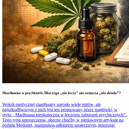
Marihuana w psychiatrii. Dlaczego „nie leczy” nie oznacza „nie działa”?
Wokół medycznej marihuany narosło wiele mitów, ale
najszkodliwszym z nich jest ten promowany przez nagłówki, w
stylu: „Marihuana nieskuteczna w leczeniu zaburzeń psychicznych”.
Tego typu uproszczenia, obecne choćby w niedawnym artykule na
portalu Medonet, manipulują odbiorem społecznym, ignorując