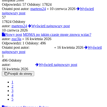
listopada 2006
Odpowiedzi:
57
Odsłony:
17824
Ostatni post autor:
martens24
«
10 czerwca 2026
Wyświetl
najnowszy post
57
17824 Odsłony
autor:
martens24
Wyświetl najnowszy post
10 czerwca 2026
Nowy post
MDMA po jakim czasie moge znowu wziac?
autor:
zuz3la
»
16 kwietnia 2026
Odpowiedzi:
1
Odsłony:
496
Ostatni post autor:
CloneserSztuki
«
16 kwietnia 2026
Wyświetl
najnowszy post
1
496 Odsłony
autor:
CloneserSztuki
Wyświetl najnowszy post
16 kwietnia 2026
Przejdź do strony
1
2
3
4
5