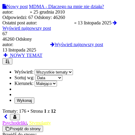
Nowy post
MDMA - Dlaczego na mnie nie działa?
autor:
Numan
»
25 grudnia 2010
Odpowiedzi:
67
Odsłony:
46260
Ostatni post autor:
troopaoftomorrow
«
13 listopada 2025
Wyświetl najnowszy post
67
46260 Odsłony
autor:
troopaoftomorrow
Wyświetl najnowszy post
13 listopada 2025
NOWY TEMAT
Wyświetl:
Sortuj wg:
Kierunek:
Tematy: 176 •
Strona
1
z
12
Psychodeliki
,
Stymulanty
Przejdź do strony
Przejdź do strony: