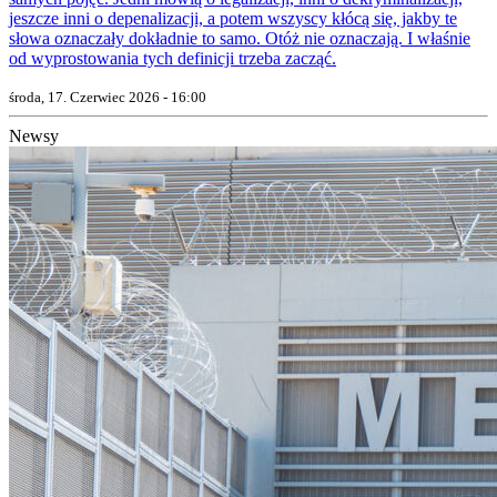
jeszcze inni o depenalizacji, a potem wszyscy kłócą się, jakby te
słowa oznaczały dokładnie to samo. Otóż nie oznaczają. I właśnie
od wyprostowania tych definicji trzeba zacząć.
środa, 17. Czerwiec 2026 - 16:00
Newsy