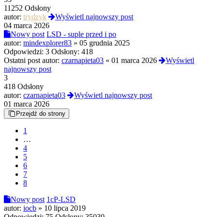
11252 Odsłony
autor:
trydzyk
Wyświetl najnowszy post
04 marca 2026
Nowy post
LSD - suple przed i po
autor:
mindexplorer83
»
05 grudnia 2025
Odpowiedzi:
3
Odsłony:
418
Ostatni post autor:
czarnapieta03
«
01 marca 2026
Wyświetl
najnowszy post
3
418 Odsłony
autor:
czarnapieta03
Wyświetl najnowszy post
01 marca 2026
Przejdź do strony
1
…
4
5
6
7
8
Nowy post
1cP-LSD
autor:
iocb
»
10 lipca 2019
Odpowiedzi:
75
Odsłony:
35030