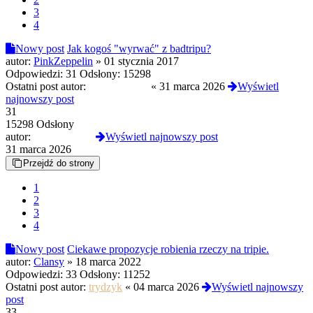
3
4
Nowy post
Jak kogoś "wyrwać" z badtripu?
autor:
PinkZeppelin
»
01 stycznia 2017
Odpowiedzi:
31
Odsłony:
15298
Ostatni post autor:
tosieniedzieje
«
31 marca 2026
Wyświetl
najnowszy post
31
15298 Odsłony
autor:
tosieniedzieje
Wyświetl najnowszy post
31 marca 2026
Przejdź do strony
1
2
3
4
Nowy post
Ciekawe propozycje robienia rzeczy na tripie.
autor:
Clansy
»
18 marca 2022
Odpowiedzi:
33
Odsłony:
11252
Ostatni post autor:
trydzyk
«
04 marca 2026
Wyświetl najnowszy
post
33