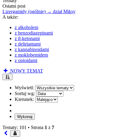
Tematy
Ostatni post
Lizergamidy (ogólnie) → dział Miksy
A także:
z alkoholem
z benzodiazepinami
z β-ketonami
z deliriantami
z kannabinoidami
z moklobemidem
z opioidami
NOWY TEMAT
Wyświetl:
Sortuj wg:
Kierunek:
Tematy: 101 •
Strona
1
z
7