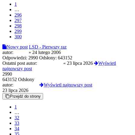
1
…
296
297
298
299
300
Nowy post
LSD - Pierwszy raz
autor:
delirka
»
24 lutego 2006
Odpowiedzi:
2990
Odsłony:
643152
Ostatni post autor:
GermanDoll
«
23 lipca 2026
Wyświetl
najnowszy post
2990
643152 Odsłony
autor:
GermanDoll
Wyświetl najnowszy post
23 lipca 2026
Przejdź do strony
1
…
32
33
34
35