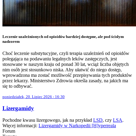
Leczenie uzależnionych od opioidów bardziej dostępne, ale pod ścisłym
nadzorem
Choć leczenie substytucyjne, czyli terapia uzależnień od opioidów
polegająca na podawaniu legalnych leków zastępczych, jest
stosowane w naszym kraju od ponad 30 lat, wciąż liczba objętych
nim osób jest stosunkowo niska. Aby ułatwić do niego dostęp,
wprowadzona ma zostać możliwość przepisywania tych produktów
przez lekarzy. Ministerstwo Zdrowia określa zasady, na jakich ma
się to odbywać.
poniedziałek, 20. Lipiec 2026 - 16:30
Lizergamidy
Pochodne kwasu lizergowego, jak na przykład
LSD
, czy
LSA
.
Więcej informacji:
Lizergamidy w Narkopedii [H]yperreala
Forum