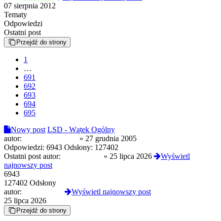
07 sierpnia 2012
Tematy
Odpowiedzi
Ostatni post
Przejdź do strony
1
…
691
692
693
694
695
Nowy post
LSD - Wątek Ogólny
autor:
sprawdzone_info
»
27 grudnia 2005
Odpowiedzi:
6943
Odsłony:
127402
Ostatni post autor:
GermanDoll
«
25 lipca 2026
Wyświetl
najnowszy post
6943
127402 Odsłony
autor:
GermanDoll
Wyświetl najnowszy post
25 lipca 2026
Przejdź do strony