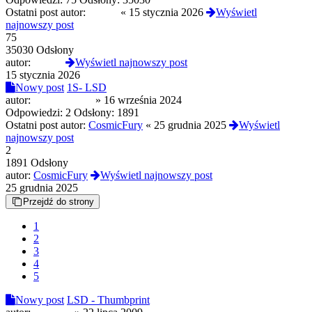
Ostatni post autor:
Czoug
«
15 stycznia 2026
Wyświetl
najnowszy post
75
35030 Odsłony
autor:
Czoug
Wyświetl najnowszy post
15 stycznia 2026
Nowy post
1S- LSD
autor:
ShadySharky
»
16 września 2024
Odpowiedzi:
2
Odsłony:
1891
Ostatni post autor:
CosmicFury
«
25 grudnia 2025
Wyświetl
najnowszy post
2
1891 Odsłony
autor:
CosmicFury
Wyświetl najnowszy post
25 grudnia 2025
Przejdź do strony
1
2
3
4
5
Nowy post
LSD - Thumbprint