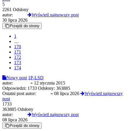
5
2261 Odsłony
autor:
Czoug
Wyświetl najnowszy post
30 lipca 2026
Przejdź do strony
1
…
170
171
172
173
174
Nowy post
1P-LSD
autor:
Witkacy
»
12 stycznia 2015
Odpowiedzi:
1733
Odsłony:
363885
Ostatni post autor:
Czoug
«
08 lipca 2026
Wyświetl najnowszy
post
1733
363885 Odsłony
autor:
Czoug
Wyświetl najnowszy post
08 lipca 2026
Przejdź do strony