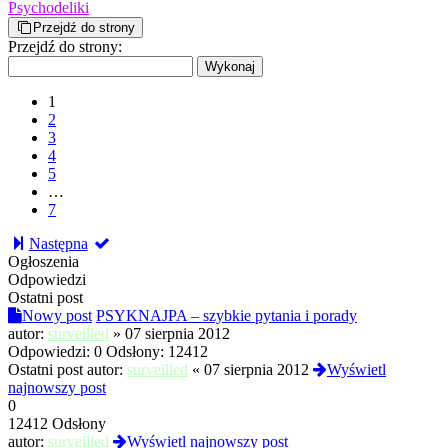
Psychodeliki
Przejdź do strony
Przejdź do strony:
1
2
3
4
5
…
7
Następna
Ogłoszenia
Odpowiedzi
Ostatni post
Nowy post
PSYKNAJPA – szybkie pytania i porady
autor:
surveilled
»
07 sierpnia 2012
Odpowiedzi:
0
Odsłony:
12412
Ostatni post autor:
surveilled
«
07 sierpnia 2012
Wyświetl
najnowszy post
0
12412 Odsłony
autor:
surveilled
Wyświetl najnowszy post