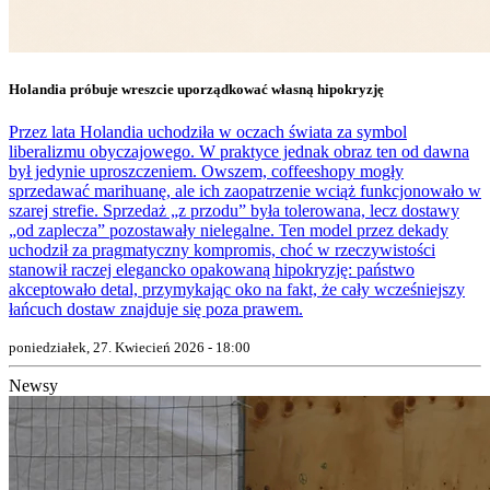
Holandia próbuje wreszcie uporządkować własną hipokryzję
Przez lata Holandia uchodziła w oczach świata za symbol
liberalizmu obyczajowego. W praktyce jednak obraz ten od dawna
był jedynie uproszczeniem. Owszem, coffeeshopy mogły
sprzedawać marihuanę, ale ich zaopatrzenie wciąż funkcjonowało w
szarej strefie. Sprzedaż „z przodu” była tolerowana, lecz dostawy
„od zaplecza” pozostawały nielegalne. Ten model przez dekady
uchodził za pragmatyczny kompromis, choć w rzeczywistości
stanowił raczej elegancko opakowaną hipokryzję: państwo
akceptowało detal, przymykając oko na fakt, że cały wcześniejszy
łańcuch dostaw znajduje się poza prawem.
poniedziałek, 27. Kwiecień 2026 - 18:00
Newsy