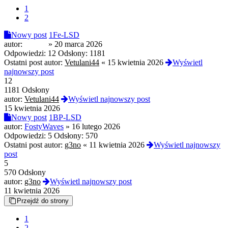
1
2
Nowy post
1Fe-LSD
autor:
pi0trus
»
20 marca 2026
Odpowiedzi:
12
Odsłony:
1181
Ostatni post autor:
Vetulani44
«
15 kwietnia 2026
Wyświetl
najnowszy post
12
1181 Odsłony
autor:
Vetulani44
Wyświetl najnowszy post
15 kwietnia 2026
Nowy post
1BP-LSD
autor:
FostyWaves
»
16 lutego 2026
Odpowiedzi:
5
Odsłony:
570
Ostatni post autor:
g3no
«
11 kwietnia 2026
Wyświetl najnowszy
post
5
570 Odsłony
autor:
g3no
Wyświetl najnowszy post
11 kwietnia 2026
Przejdź do strony
1
2