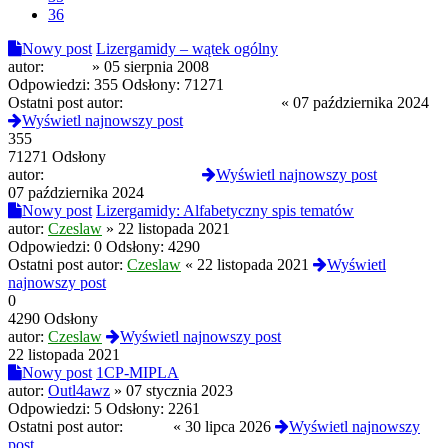
36
Nowy post
Lizergamidy – wątek ogólny
autor:
fraktal
»
05 sierpnia 2008
Odpowiedzi:
355
Odsłony:
71271
Ostatni post autor:
GalaktycznyBiznesmen
«
07 października 2024
Wyświetl najnowszy post
355
71271 Odsłony
autor:
GalaktycznyBiznesmen
Wyświetl najnowszy post
07 października 2024
Nowy post
Lizergamidy: Alfabetyczny spis tematów
autor:
Czeslaw
»
22 listopada 2021
Odpowiedzi:
0
Odsłony:
4290
Ostatni post autor:
Czeslaw
«
22 listopada 2021
Wyświetl
najnowszy post
0
4290 Odsłony
autor:
Czeslaw
Wyświetl najnowszy post
22 listopada 2021
Nowy post
1CP-MIPLA
autor:
Outl4awz
»
07 stycznia 2023
Odpowiedzi:
5
Odsłony:
2261
Ostatni post autor:
Czoug
«
30 lipca 2026
Wyświetl najnowszy
post