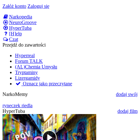
Załóż konto
Zaloguj się
Narkopedia
NeuroGroove
HyperTuba
[H]elp
Czat
Przejdź do zawartości
Hyperreal
Forum TALK
(AL)Chemia Umysłu
Tryptaminy
Lizergamidy
Oznacz jako przeczytane
NarkoMemy
dodaj swój
ryneczek riedla
HyperTuba
dodaj film