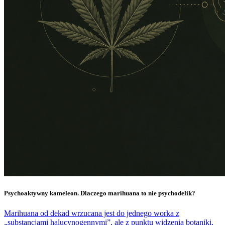
Psychoaktywny kameleon. Dlaczego marihuana to nie psychodelik?
Marihuana od dekad wrzucana jest do jednego worka z
„substancjami halucynogennymi”, ale z punktu widzenia botaniki,