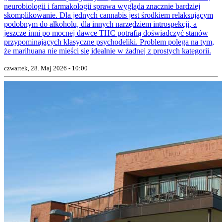
neurobiologii i farmakologii sprawa wygląda znacznie bardziej
skomplikowanie. Dla jednych cannabis jest środkiem relaksującym
podobnym do alkoholu, dla innych narzędziem introspekcji, a
jeszcze inni po mocnej dawce THC potrafią doświadczyć stanów
przypominających klasyczne psychodeliki. Problem polega na tym,
że marihuana nie mieści się idealnie w żadnej z prostych kategorii.
czwartek, 28. Maj 2026 - 10:00