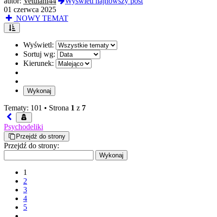
autor:
Vetulani44
Wyświetl najnowszy post
01 czerwca 2025
NOWY TEMAT
Wyświetl:
Sortuj wg:
Kierunek:
Tematy: 101 •
Strona
1
z
7
Psychodeliki
Przejdź do strony
Przejdź do strony:
1
2
3
4
5
…