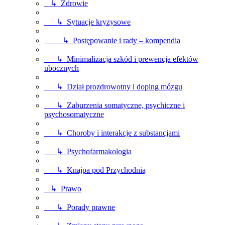
↳ Zdrowie
↳ Sytuacje kryzysowe
↳ Postępowanie i rady – kompendia
↳ Minimalizacja szkód i prewencja efektów
ubocznych
↳ Dział prozdrowotny i doping mózgu
↳ Zaburzenia somatyczne, psychiczne i
psychosomatyczne
↳ Choroby i interakcje z substancjami
↳ Psychofarmakologia
↳ Knajpa pod Przychodnią
↳ Prawo
↳ Porady prawne