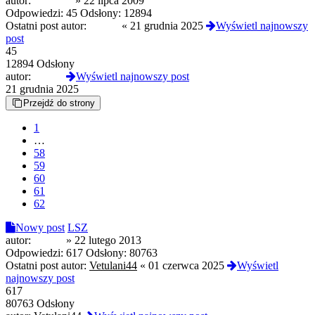
autor:
Faithless
»
22 lipca 2009
Odpowiedzi:
45
Odsłony:
12894
Ostatni post autor:
Czoug
«
21 grudnia 2025
Wyświetl najnowszy
post
45
12894 Odsłony
autor:
Czoug
Wyświetl najnowszy post
21 grudnia 2025
Przejdź do strony
1
…
58
59
60
61
62
Nowy post
LSZ
autor:
Hanka
»
22 lutego 2013
Odpowiedzi:
617
Odsłony:
80763
Ostatni post autor:
Vetulani44
«
01 czerwca 2025
Wyświetl
najnowszy post
617
80763 Odsłony