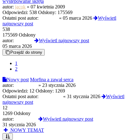
występowanie skręta
autor:
jacok
»
07 kwietnia 2009
Odpowiedzi:
538
Odsłony:
175569
Ostatni post autor:
Sophieee
«
05 marca 2026
Wyświetl
najnowszy post
538
175569 Odsłony
autor:
Sophieee
Wyświetl najnowszy post
05 marca 2026
Przejdź do strony
1
2
Nowy post
Morfina a zawał serca
autor:
Grzejnik80
»
23 stycznia 2026
Odpowiedzi:
12
Odsłony:
1269
Ostatni post autor:
Grzejnik80
«
31 stycznia 2026
Wyświetl
najnowszy post
12
1269 Odsłony
autor:
Grzejnik80
Wyświetl najnowszy post
31 stycznia 2026
NOWY TEMAT