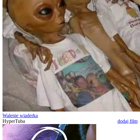
Walenie wiaderka
HyperTuba
dodaj film