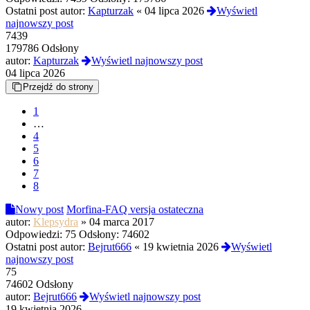
Ostatni post autor:
Kapturzak
«
04 lipca 2026
Wyświetl
najnowszy post
7439
179786 Odsłony
autor:
Kapturzak
Wyświetl najnowszy post
04 lipca 2026
Przejdź do strony
1
…
4
5
6
7
8
Nowy post
Morfina-FAQ versja ostateczna
autor:
Klepsydra
»
04 marca 2017
Odpowiedzi:
75
Odsłony:
74602
Ostatni post autor:
Bejrut666
«
19 kwietnia 2026
Wyświetl
najnowszy post
75
74602 Odsłony
autor:
Bejrut666
Wyświetl najnowszy post
19 kwietnia 2026