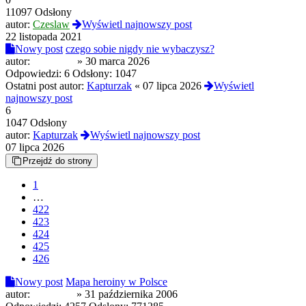
11097 Odsłony
autor:
Czeslaw
Wyświetl najnowszy post
22 listopada 2021
Nowy post
czego sobie nigdy nie wybaczysz?
autor:
cutmyself
»
30 marca 2026
Odpowiedzi:
6
Odsłony:
1047
Ostatni post autor:
Kapturzak
«
07 lipca 2026
Wyświetl
najnowszy post
6
1047 Odsłony
autor:
Kapturzak
Wyświetl najnowszy post
07 lipca 2026
Przejdź do strony
1
…
422
423
424
425
426
Nowy post
Mapa heroiny w Polsce
autor:
BRAUM
»
31 października 2006