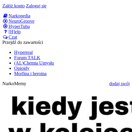
Załóż konto
Zaloguj się
Narkopedia
NeuroGroove
HyperTuba
[H]elp
Czat
Przejdź do zawartości
Hyperreal
Forum TALK
(AL)Chemia Umysłu
Opioidy
Morfina i heroina
NarkoMemy
dodaj swój