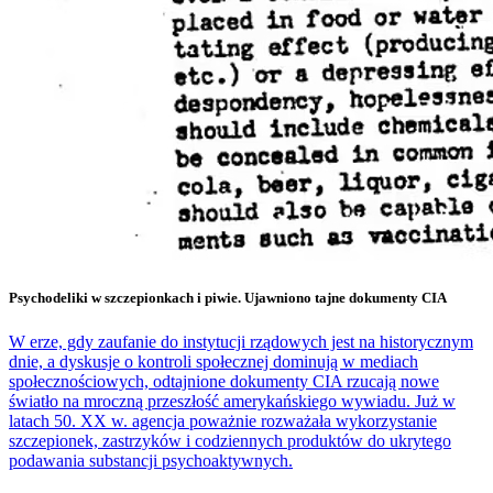
Psychodeliki w szczepionkach i piwie. Ujawniono tajne dokumenty CIA
W erze, gdy zaufanie do instytucji rządowych jest na historycznym
dnie, a dyskusje o kontroli społecznej dominują w mediach
społecznościowych, odtajnione dokumenty CIA rzucają nowe
światło na mroczną przeszłość amerykańskiego wywiadu. Już w
latach 50. XX w. agencja poważnie rozważała wykorzystanie
szczepionek, zastrzyków i codziennych produktów do ukrytego
podawania substancji psychoaktywnych.