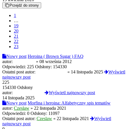
Przejdź do strony
1
…
19
20
21
22
23
Nowy post
Heroina ( Brown Sugar ) FAQ
autor:
czarny3211
»
08 września 2012
Odpowiedzi:
225
Odsłony:
154330
Ostatni post autor:
slodkapszczolka
«
14 listopada 2025
Wyświetl
najnowszy post
225
154330 Odsłony
autor:
slodkapszczolka
Wyświetl najnowszy post
14 listopada 2025
Nowy post
Morfina i heroina: Alfabetyczny spis tematów
autor:
Czeslaw
»
22 listopada 2021
Odpowiedzi:
0
Odsłony:
11097
Ostatni post autor:
Czeslaw
«
22 listopada 2021
Wyświetl
najnowszy post
0