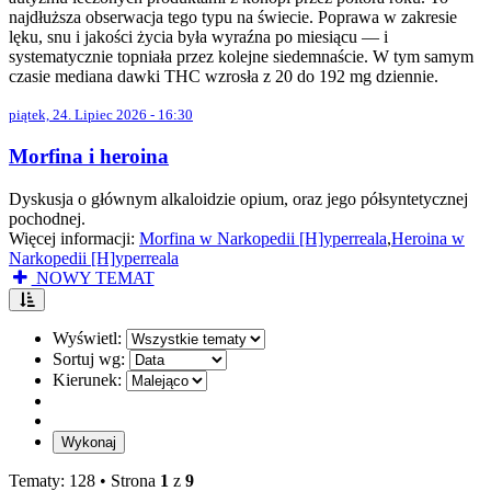
najdłuższa obserwacja tego typu na świecie. Poprawa w zakresie
lęku, snu i jakości życia była wyraźna po miesiącu — i
systematycznie topniała przez kolejne siedemnaście. W tym samym
czasie mediana dawki THC wzrosła z 20 do 192 mg dziennie.
piątek, 24. Lipiec 2026 - 16:30
Morfina i heroina
Dyskusja o głównym alkaloidzie opium, oraz jego półsyntetycznej
pochodnej.
Więcej informacji:
Morfina w Narkopedii [H]yperreala
,
Heroina w
Narkopedii [H]yperreala
NOWY TEMAT
Wyświetl:
Sortuj wg:
Kierunek:
Tematy: 128 •
Strona
1
z
9