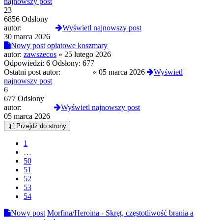
najnowszy post
23
6856 Odsłony
autor:
cutmyself
Wyświetl najnowszy post
30 marca 2026
Nowy post
opiatowe koszmary
autor:
zawszecos
»
25 lutego 2026
Odpowiedzi:
6
Odsłony:
677
Ostatni post autor:
Sophieee
«
05 marca 2026
Wyświetl
najnowszy post
6
677 Odsłony
autor:
Sophieee
Wyświetl najnowszy post
05 marca 2026
Przejdź do strony
1
…
50
51
52
53
54
Nowy post
Morfina/Heroina - Skręt, częstotliwość brania a