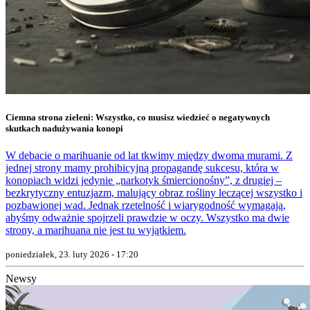
Ciemna strona zieleni: Wszystko, co musisz wiedzieć o negatywnych
skutkach nadużywania konopi
W debacie o marihuanie od lat tkwimy między dwoma murami. Z
jednej strony mamy prohibicyjną propagandę sukcesu, która w
konopiach widzi jedynie „narkotyk śmiercionośny”, z drugiej –
bezkrytyczny entuzjazm, malujący obraz rośliny leczącej wszystko i
pozbawionej wad. Jednak rzetelność i wiarygodność wymagają,
abyśmy odważnie spojrzeli prawdzie w oczy. Wszystko ma dwie
strony, a marihuana nie jest tu wyjątkiem.
poniedziałek, 23. luty 2026 - 17:20
Newsy