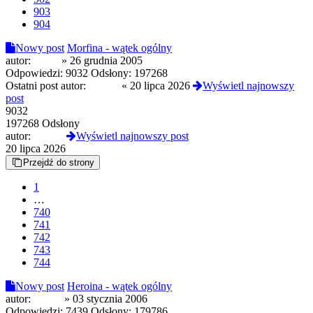
903
904
Nowy post
Morfina - wątek ogólny
autor:
rydzu
»
26 grudnia 2005
Odpowiedzi:
9032
Odsłony:
197268
Ostatni post autor:
koprus
«
20 lipca 2026
Wyświetl najnowszy
post
9032
197268 Odsłony
autor:
koprus
Wyświetl najnowszy post
20 lipca 2026
Przejdź do strony
1
…
740
741
742
743
744
Nowy post
Heroina - wątek ogólny
autor:
Korlic
»
03 stycznia 2006
Odpowiedzi:
7439
Odsłony:
179786