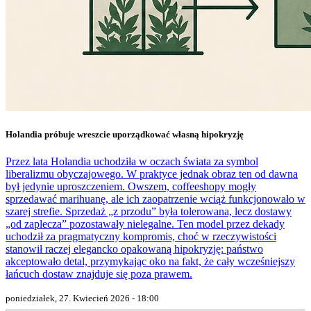
Holandia próbuje wreszcie uporządkować własną hipokryzję
Przez lata Holandia uchodziła w oczach świata za symbol
liberalizmu obyczajowego. W praktyce jednak obraz ten od dawna
był jedynie uproszczeniem. Owszem, coffeeshopy mogły
sprzedawać marihuanę, ale ich zaopatrzenie wciąż funkcjonowało w
szarej strefie. Sprzedaż „z przodu” była tolerowana, lecz dostawy
„od zaplecza” pozostawały nielegalne. Ten model przez dekady
uchodził za pragmatyczny kompromis, choć w rzeczywistości
stanowił raczej elegancko opakowaną hipokryzję: państwo
akceptowało detal, przymykając oko na fakt, że cały wcześniejszy
łańcuch dostaw znajduje się poza prawem.
poniedziałek, 27. Kwiecień 2026 - 18:00