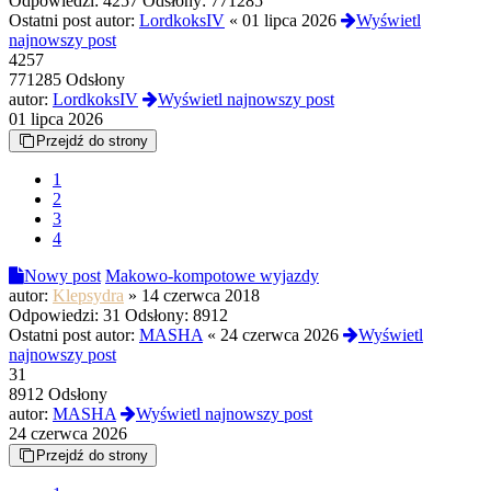
Odpowiedzi:
4257
Odsłony:
771285
Ostatni post autor:
LordkoksIV
«
01 lipca 2026
Wyświetl
najnowszy post
4257
771285 Odsłony
autor:
LordkoksIV
Wyświetl najnowszy post
01 lipca 2026
Przejdź do strony
1
2
3
4
Nowy post
Makowo-kompotowe wyjazdy
autor:
Klepsydra
»
14 czerwca 2018
Odpowiedzi:
31
Odsłony:
8912
Ostatni post autor:
MASHA
«
24 czerwca 2026
Wyświetl
najnowszy post
31
8912 Odsłony
autor:
MASHA
Wyświetl najnowszy post
24 czerwca 2026
Przejdź do strony