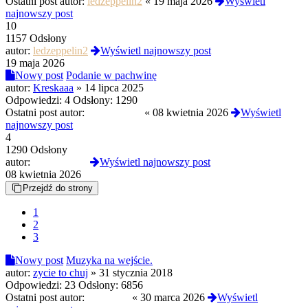
Ostatni post autor:
ledzeppelin2
«
19 maja 2026
Wyświetl
najnowszy post
10
1157 Odsłony
autor:
ledzeppelin2
Wyświetl najnowszy post
19 maja 2026
Nowy post
Podanie w pachwinę
autor:
Kreskaaa
»
14 lipca 2025
Odpowiedzi:
4
Odsłony:
1290
Ostatni post autor:
Grzejnik800
«
08 kwietnia 2026
Wyświetl
najnowszy post
4
1290 Odsłony
autor:
Grzejnik800
Wyświetl najnowszy post
08 kwietnia 2026
Przejdź do strony
1
2
3
Nowy post
Muzyka na wejście.
autor:
zycie to chuj
»
31 stycznia 2018
Odpowiedzi:
23
Odsłony:
6856
Ostatni post autor:
cutmyself
«
30 marca 2026
Wyświetl