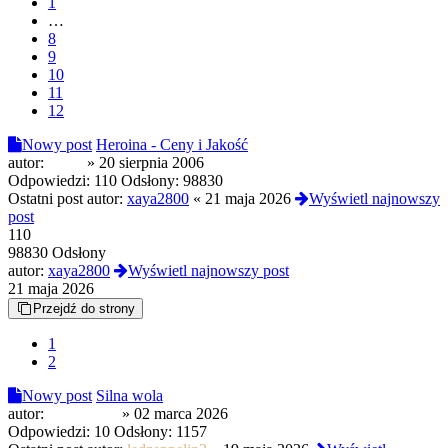
1
…
8
9
10
11
12
Nowy post
Heroina - Ceny i Jakość
autor:
antler
»
20 sierpnia 2006
Odpowiedzi:
110
Odsłony:
98830
Ostatni post autor:
xaya2800
«
21 maja 2026
Wyświetl najnowszy
post
110
98830 Odsłony
autor:
xaya2800
Wyświetl najnowszy post
21 maja 2026
Przejdź do strony
1
2
Nowy post
Silna wola
autor:
NahoyCito
»
02 marca 2026
Odpowiedzi:
10
Odsłony:
1157