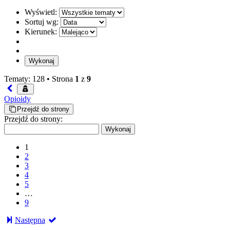
Wyświetl:
Sortuj wg:
Kierunek:
Tematy: 128 •
Strona
1
z
9
Opioidy
Przejdź do strony
Przejdź do strony:
1
2
3
4
5
…
9
Następna