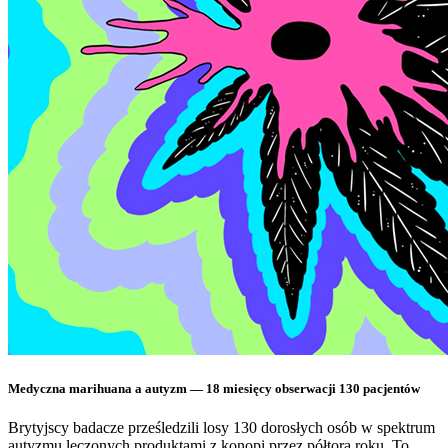
Medyczna marihuana a autyzm — 18 miesięcy obserwacji 130 pacjentów
Brytyjscy badacze prześledzili losy 130 dorosłych osób w spektrum
autyzmu leczonych produktami z konopi przez półtora roku. To