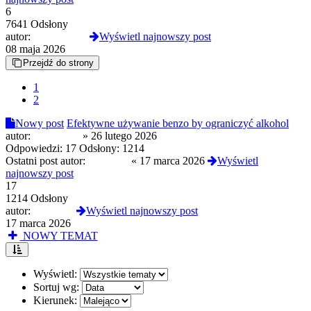
6
7641 Odsłony
autor:
MustangGT
Wyświetl najnowszy post
08 maja 2026
Przejdź do strony
1
2
Nowy post
Efektywne używanie benzo by ograniczyć alkohol
autor:
Cpundog2
»
26 lutego 2026
Odpowiedzi:
17
Odsłony:
1214
Ostatni post autor:
Sophieee
«
17 marca 2026
Wyświetl
najnowszy post
17
1214 Odsłony
autor:
Sophieee
Wyświetl najnowszy post
17 marca 2026
NOWY TEMAT
Wyświetl:
Sortuj wg:
Kierunek: