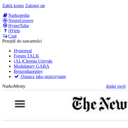
Załóż konto
Zaloguj się
Narkopedia
NeuroGroove
HyperTuba
[H]elp
Czat
Przejdź do zawartości
Hyperreal
Forum TALK
(AL)Chemia Umysłu
Modulatory GABA
Benzodiazepiny
Oznacz jako przeczytane
NarkoMemy
dodaj swój