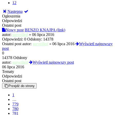
12
Następna
Ogłoszenia
Odpowiedzi
Ostatni post
Nowy post
BENZO KNAJPA (link)
autor:
surveilled
»
06 lipca 2016
Odpowiedzi:
0
Odsłony:
14378
Ostatni post autor:
surveilled
«
06 lipca 2016
Wyświetl najnowszy
post
0
14378 Odsłony
autor:
surveilled
Wyświetl najnowszy post
06 lipca 2016
Tematy
Odpowiedzi
Ostatni post
Przejdź do strony
1
…
779
780
781