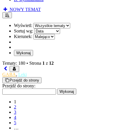
NOWY TEMAT
Wyświetl:
Sortuj wg:
Kierunek:
Tematy: 180 •
Strona
1
z
12
GABA
,
Leki
Przejdź do strony
Przejdź do strony:
1
2
3
4
5
…