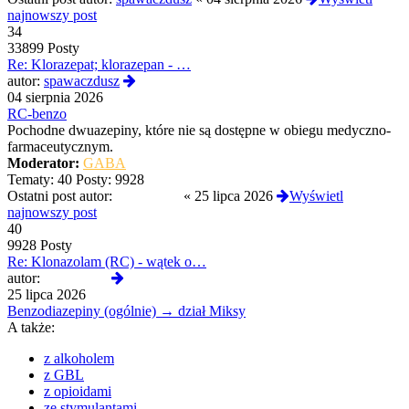
najnowszy post
34
33899 Posty
Re: Klorazepat; klorazepan - …
Wyświetl
autor:
spawaczdusz
najnowszy
04 sierpnia 2026
post
RC-benzo
Pochodne dwuazepiny, które nie są dostępne w obiegu medyczno-
farmaceutycznym.
Moderator:
GABA
Tematy:
40
Posty:
9928
Ostatni post autor:
NahoyCito
«
25 lipca 2026
Wyświetl
najnowszy post
40
9928 Posty
Re: Klonazolam (RC) - wątek o…
Wyświetl
autor:
NahoyCito
najnowszy
25 lipca 2026
post
Benzodiazepiny (ogólnie) → dział Miksy
A także:
z alkoholem
z GBL
z opioidami
ze stymulantami