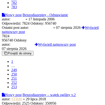
782
783
Nowy post
Benzodiazepiny - Odstawianie
autor:
puchatek
»
17 listopada 2006
Odpowiedzi:
7824
Odsłony:
956740
Ostatni post autor:
CloneserSztuki
«
07 sierpnia 2026
Wyświetl
najnowszy post
7824
956740 Odsłony
autor:
CloneserSztuki
Wyświetl najnowszy post
07 sierpnia 2026
Przejdź do strony
1
…
249
250
251
252
253
Nowy post
Benzodiazepiny – wątek ogólny v.2
autor:
STR88
»
29 lipca 2018
Odpowiedzi:
2525
Odsłony:
350956