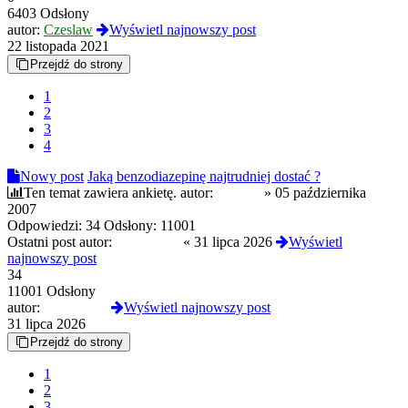
6403 Odsłony
autor:
Czeslaw
Wyświetl najnowszy post
22 listopada 2021
Przejdź do strony
1
2
3
4
Nowy post
Jaką benzodiazepinę najtrudniej dostać ?
Ten temat zawiera ankietę.
autor:
Recoba
»
05 października
2007
Odpowiedzi:
34
Odsłony:
11001
Ostatni post autor:
NahoyCito
«
31 lipca 2026
Wyświetl
najnowszy post
34
11001 Odsłony
autor:
NahoyCito
Wyświetl najnowszy post
31 lipca 2026
Przejdź do strony
1
2
3