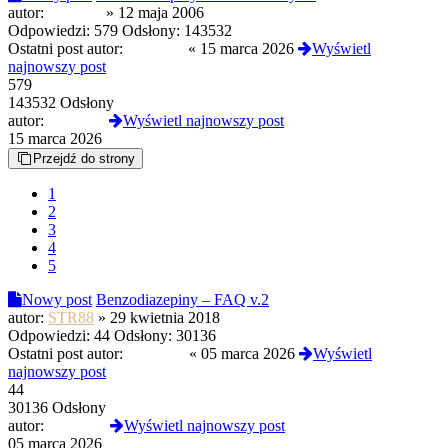
autor:
mecenas
»
12 maja 2006
Odpowiedzi:
579
Odsłony:
143532
Ostatni post autor:
WillSniff
«
15 marca 2026
Wyświetl
najnowszy post
579
143532 Odsłony
autor:
WillSniff
Wyświetl najnowszy post
15 marca 2026
Przejdź do strony
1
2
3
4
5
Nowy post
Benzodiazepiny – FAQ v.2
autor:
STR88
»
29 kwietnia 2018
Odpowiedzi:
44
Odsłony:
30136
Ostatni post autor:
Sophieee
«
05 marca 2026
Wyświetl
najnowszy post
44
30136 Odsłony
autor:
Sophieee
Wyświetl najnowszy post
05 marca 2026