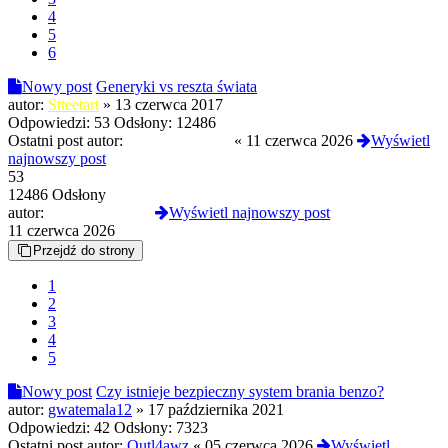
4
5
6
Nowy post
Generyki vs reszta świata
autor:
Stteetart
»
13 czerwca 2017
Odpowiedzi:
53
Odsłony:
12486
Ostatni post autor:
slodkapszczolka
«
11 czerwca 2026
Wyświetl
najnowszy post
53
12486 Odsłony
autor:
slodkapszczolka
Wyświetl najnowszy post
11 czerwca 2026
Przejdź do strony
1
2
3
4
5
Nowy post
Czy istnieje bezpieczny system brania benzo?
autor:
gwatemala12
»
17 października 2021
Odpowiedzi:
42
Odsłony:
7323
Ostatni post autor:
Outl4awz
«
05 czerwca 2026
Wyświetl