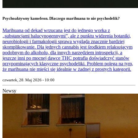
Psychoaktywny kameleon. Dlaczego marihuana to nie psychodelik?
Marihuana od dekad wrzucana jest do jednego worka z
„substancjami halucynogennymi”, ale z punktu widzenia botaniki,
neurobiologii i farmakologii sprawa wygląda znacznie bardziej
skomplikowanie. Dla jednych cannabis jest środkiem relaksującym
podobnym do alkoholu, dla innych narzędziem introspekcji, a
jeszcze inni po mocnej dawce THC potrafią doświadczyć stanów
przypominających klasyczne psychodeliki. Problem polega na tym,
że marihuana nie mieści się idealnie w żadnej z prostych kategorii.
czwartek, 28. Maj 2026 - 10:00
Newsy