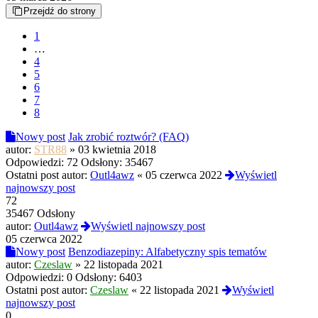
Przejdź do strony
1
…
4
5
6
7
8
Nowy post
Jak zrobić roztwór? (FAQ)
autor:
STR88
»
03 kwietnia 2018
Odpowiedzi:
72
Odsłony:
35467
Ostatni post autor:
Outl4awz
«
05 czerwca 2022
Wyświetl
najnowszy post
72
35467 Odsłony
autor:
Outl4awz
Wyświetl najnowszy post
05 czerwca 2022
Nowy post
Benzodiazepiny: Alfabetyczny spis tematów
autor:
Czeslaw
»
22 listopada 2021
Odpowiedzi:
0
Odsłony:
6403
Ostatni post autor:
Czeslaw
«
22 listopada 2021
Wyświetl
najnowszy post
0