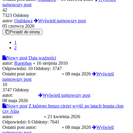
najnowszy post
42
7323 Odsłony
autor:
Outl4awz
Wyświetl najnowszy post
05 czerwca 2026
Przejdź do strony
1
2
Nowy post
Data ważności
autor:
Ruetobas
»
16 sierpnia 2010
Odpowiedzi:
10
Odsłony:
3747
Ostatni post autor:
MustangGT
«
08 maja 2026
Wyświetl
najnowszy post
10
3747 Odsłony
autor:
MustangGT
Wyświetl najnowszy post
08 maja 2026
Nowy post
Z którego benzo ciężej wyjść po latach brania clon
czy Alpa
autor:
CloneserSztuki
»
21 kwietnia 2026
Odpowiedzi:
6
Odsłony:
7641
Ostatni post autor:
MustangGT
«
08 maja 2026
Wyświetl
najnowszy post