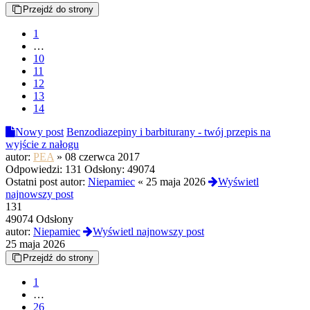
Przejdź do strony
1
…
10
11
12
13
14
Nowy post
Benzodiazepiny i barbiturany - twój przepis na
wyjście z nałogu
autor:
PEA
»
08 czerwca 2017
Odpowiedzi:
131
Odsłony:
49074
Ostatni post autor:
Niepamiec
«
25 maja 2026
Wyświetl
najnowszy post
131
49074 Odsłony
autor:
Niepamiec
Wyświetl najnowszy post
25 maja 2026
Przejdź do strony
1
…
26