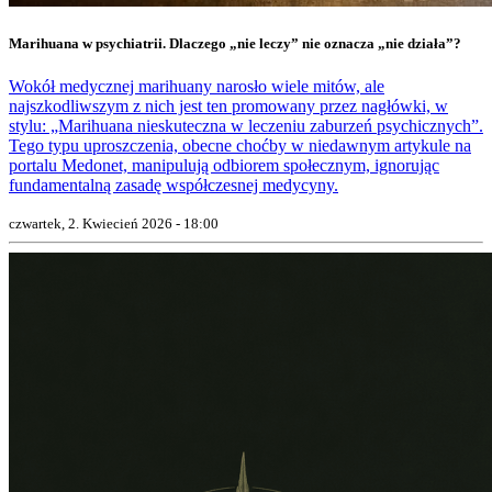
Marihuana w psychiatrii. Dlaczego „nie leczy” nie oznacza „nie działa”?
Wokół medycznej marihuany narosło wiele mitów, ale
najszkodliwszym z nich jest ten promowany przez nagłówki, w
stylu: „Marihuana nieskuteczna w leczeniu zaburzeń psychicznych”.
Tego typu uproszczenia, obecne choćby w niedawnym artykule na
portalu Medonet, manipulują odbiorem społecznym, ignorując
fundamentalną zasadę współczesnej medycyny.
czwartek, 2. Kwiecień 2026 - 18:00