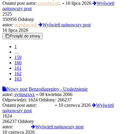
Ostatni post autor:
przodownik
«
16 lipca 2026
Wyświetl
najnowszy post
2525
350956 Odsłony
autor:
przodownik
Wyświetl najnowszy post
16 lipca 2026
Przejdź do strony
1
…
159
160
161
162
163
Nowy post
Benzodiazepiny - Uzależnienie
autor:
syriuszxxx
»
08 kwietnia 2006
Odpowiedzi:
1624
Odsłony:
266237
Ostatni post autor:
london5
«
10 czerwca 2026
Wyświetl
najnowszy post
1624
266237 Odsłony
autor:
london5
Wyświetl najnowszy post
10 czerwca 2026