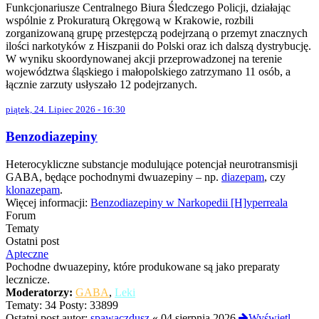
Funkcjonariusze Centralnego Biura Śledczego Policji, działając
wspólnie z Prokuraturą Okręgową w Krakowie, rozbili
zorganizowaną grupę przestępczą podejrzaną o przemyt znacznych
ilości narkotyków z Hiszpanii do Polski oraz ich dalszą dystrybucję.
W wyniku skoordynowanej akcji przeprowadzonej na terenie
województwa śląskiego i małopolskiego zatrzymano 11 osób, a
łącznie zarzuty usłyszało 12 podejrzanych.
piątek, 24. Lipiec 2026 - 16:30
Benzodiazepiny
Heterocykliczne substancje modulujące potencjał neurotransmisji
GABA, będące pochodnymi dwuazepiny – np.
diazepam
, czy
klonazepam
.
Więcej informacji:
Benzodiazepiny w Narkopedii [H]yperreala
Forum
Tematy
Ostatni post
Apteczne
Pochodne dwuazepiny, które produkowane są jako preparaty
lecznicze.
Moderatorzy:
GABA
,
Leki
Tematy:
34
Posty:
33899
Ostatni post autor:
spawaczdusz
«
04 sierpnia 2026
Wyświetl