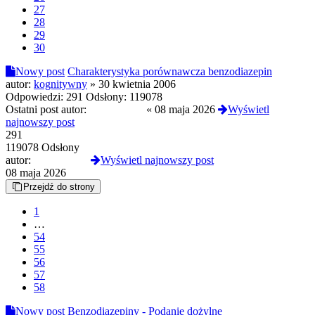
27
28
29
30
Nowy post
Charakterystyka porównawcza benzodiazepin
autor:
kognitywny
»
30 kwietnia 2006
Odpowiedzi:
291
Odsłony:
119078
Ostatni post autor:
MustangGT
«
08 maja 2026
Wyświetl
najnowszy post
291
119078 Odsłony
autor:
MustangGT
Wyświetl najnowszy post
08 maja 2026
Przejdź do strony
1
…
54
55
56
57
58
Nowy post
Benzodiazepiny - Podanie dożylne