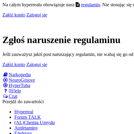
Na całym hyperrealu obowiązuje nasz
regulamin
. Nie stosując si
Załóż konto
Zaloguj się
Zgłoś naruszenie regulaminu
Jeśli zauważysz jakiś post naruszający regulamin, nie wahaj się go o
Załóż konto
Zaloguj się
Narkopedia
NeuroGroove
HyperTuba
[H]elp
Czat
Przejdź do zawartości
Hyperreal
Forum TALK
(AL)Chemia Umysłu
Amfetaminy
Efedryna