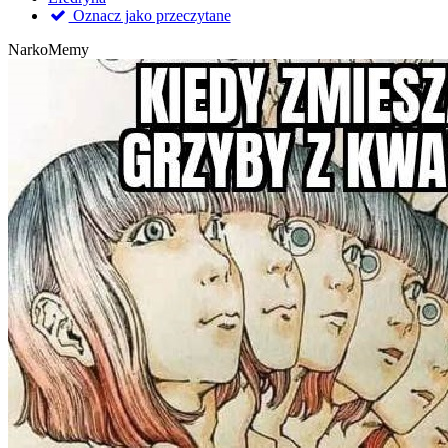
Oznacz jako przeczytane
NarkoMemy