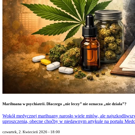
Marihuana w psychiatrii. Dlaczego „nie leczy” nie oznacza „nie działa”?
Wokół medycznej marihuany narosło wiele mitów, ale najszkodliwszy
uproszczenia, obecne choćby w niedawnym artykule na portalu Medo
czwartek, 2. Kwiecień 2026 - 18:00